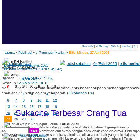
Beranda
|
YLSA.org
|
Alkitab
|
Katalog
|
AI
|
Utama
>
Publikasi
>
e-Renungan Harian
>
Edisi Minggu, 27 April 2025
e-RH Hari Ini
edisi sebelum
|
04
/
Edisi 2025
|
edisi beriku
Tampilan cetak
Edisi Minggu, 9 Agustus 2026
Minggu, 27 April 2025
Menjadi Jembatan (YOHANES 4:1-42)
Arsip
Bacaan :
3 YOHANES 1:1-8
April 2025
<
>
Setahun :
2 Raja-raja 18-19
M
S
S
R
K
J
S
Nas : Bagiku tidak ada sukacita yang lebih besar daripada mendengar bahwa
anak-anakku hidup dalam kebenaran. (
3 Yohanes 1:4
)
1
2
3
4
5
6
7
8
9
10
11
12
13
14
15
16
17
18
19
Sukacita Terbesar Orang Tua
20
21
22
23
24
25
26
27
28
29
30
Cari di e-RH
Ibu J telah menjadi guru Sekolah Minggu selama lebih dari 30 tahun di gereja kami. Ia
seorang yang sangat berkomitmen dan akrab dengan anak-anak yang diajarnya. Beberapa
kali saya mendengar ungkapan sukacitanya ketika melihat anak-anak yang dulu diajarnya
Arsip (
10654
edisi)
kini telah bertumbuh dewasa dan memiliki karakter yang baik serta giat melayani Tuhan,