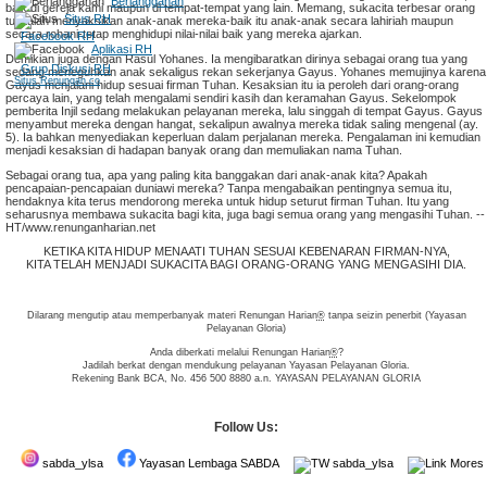
Berlangganan
baik di gereja kami maupun di tempat-tempat yang lain. Memang, sukacita terbesar orang
Situs RH
tua ialah menyaksikan anak-anak mereka-baik itu anak-anak secara lahiriah maupun
secara rohani-tetap menghidupi nilai-nilai baik yang mereka ajarkan.
Facebook RH
Aplikasi RH
Demikian juga dengan Rasul Yohanes. Ia mengibaratkan dirinya sebagai orang tua yang
Grup Diskusi RH
sedang meneguhkan anak sekaligus rekan sekerjanya Gayus. Yohanes memujinya karena
Situs Renungan.co
Gayus menjalani hidup sesuai firman Tuhan. Kesaksian itu ia peroleh dari orang-orang
percaya lain, yang telah mengalami sendiri kasih dan keramahan Gayus. Sekelompok
pemberita Injil sedang melakukan pelayanan mereka, lalu singgah di tempat Gayus. Gayus
menyambut mereka dengan hangat, sekalipun awalnya mereka tidak saling mengenal (ay.
5). Ia bahkan menyediakan keperluan dalam perjalanan mereka. Pengalaman ini kemudian
menjadi kesaksian di hadapan banyak orang dan memuliakan nama Tuhan.
Sebagai orang tua, apa yang paling kita banggakan dari anak-anak kita? Apakah
pencapaian-pencapaian duniawi mereka? Tanpa mengabaikan pentingnya semua itu,
hendaknya kita terus mendorong mereka untuk hidup seturut firman Tuhan. Itu yang
seharusnya membawa sukacita bagi kita, juga bagi semua orang yang mengasihi Tuhan. --
HT/www.renunganharian.net
KETIKA KITA HIDUP MENAATI TUHAN SESUAI KEBENARAN FIRMAN-NYA,
KITA TELAH MENJADI SUKACITA BAGI ORANG-ORANG YANG MENGASIHI DIA.
Dilarang mengutip atau memperbanyak materi Renungan Harian
®
tanpa seizin penerbit (Yayasan
Pelayanan Gloria)
Anda diberkati melalui Renungan Harian
®
?
Jadilah berkat dengan mendukung pelayanan Yayasan Pelayanan Gloria.
Rekening Bank BCA, No. 456 500 8880 a.n. YAYASAN PELAYANAN GLORIA
Follow Us:
sabda_ylsa
Yayasan Lembaga SABDA
sabda_ylsa
Mores