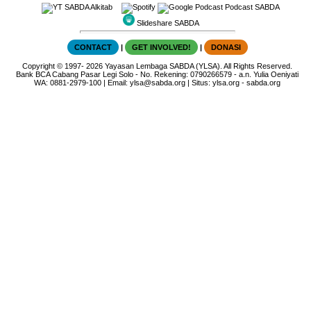
SABDA Alkitab
Podcast SABDA
Slideshare SABDA
CONTACT
|
GET INVOLVED!
|
DONASI
Copyright
© 1997-
2026
Yayasan Lembaga SABDA (YLSA).
All Rights Reserved.
Bank BCA Cabang Pasar Legi Solo - No. Rekening: 0790266579 - a.n. Yulia Oeniyati
WA:
0881-2979-100
| Email:
ylsa@sabda.org
| Situs:
ylsa.org
-
sabda.org