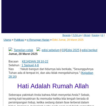
Beranda
|
YLSA.org
|
Alkitab
|
Katalog
|
AI
|
Utama
>
Publikasi
>
e-Renungan Harian
>
Edisi Jumat, 28 Maret 2025
Tampilan cetak
edisi sebelum
|
03
/
Edisi 2025
|
edisi berikut
Jumat, 28 Maret 2025
Bacaan :
KEJADIAN 28:10-22
Setahun :
1 Samuel 4-8
Nas : Yakub bangun dari tidurnya lalu berkata, "Sesungguhnya
Tuhan ada di tempat ini, dan aku tidak mengetahuinya." (
Kejadian
28:16
)
Hati Adalah Rumah Allah
Seberapa yakinkah Anda bahwa Allah menyertai Anda? Sebab,
sering kali keyakinan itu memudar ketika kita tengah berada di
persimpangan hidup, ketika sedang dalam fase terberat dalam