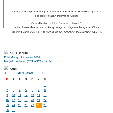
Dilarang mengutip atau memperbanyak materi Renungan Harian
®
tanpa seizin
penerbit (Yayasan Pelayanan Gloria)
Anda diberkati melalui Renungan Harian
®
?
Jadilah berkat dengan mendukung pelayanan Yayasan Pelayanan Gloria.
Rekening Bank BCA, No. 456 500 8880 a.n. YAYASAN PELAYANAN GLORIA
e-RH Hari Ini
Edisi Minggu, 9 Agustus 2026
Menjadi Jembatan (YOHANES 4:1-42)
Arsip
Maret 2025
<
>
M
S
S
R
K
J
S
1
2
3
4
5
6
7
8
9
10
11
12
13
14
15
16
17
18
19
20
21
22
23
24
25
26
27
28
29
30
31