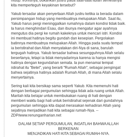
hidup. Ironisnya, bukankah justru pada saat-saat itulah semestinya
kita memperteguh keyakinan tersebut?
Yakub tersadar akan penyertaan Allah justru ketika ia berada dalam
persimpangan hidup yang membuatnya melupakan Allah. Saat itu,
Yakub harus pergi meninggalkan rumahnya dalam kondisi tidak baik.
Ia harus menghindari Esau, dan ibunya mengatur agar ayahnya
mengutus dia pergi ke rumah kakeknya untuk mencari istri. Kondisi
ini membuat hatinya begitu gundah dan kesepian. Pergolakan
batinnya membuatnya melupakan Allah. Hingga pada suatu tempat
ia beristirahat dan Allah menyatakan diri-Nya di sana, barulah
tergugah hatinya. Yakub tersadar bahwa sesungguhnya Allah selalu
besertanya, tetapi ia tidak menyadarinya karena ia hanya mengisi
hatinya dengan kegundahan semata. Ia pun menamai tempat
istirahat itu "Betel", yang berarti "Rumah Allah", sebagai pengingat
bahwa sejatinya hatinya adalah Rumah Allah, di mana Allah selalu
menyertainya.
Sering kali kita bersikap sama seperti Yakub. Kita memenuhi hati
dengan berbagai pergumulan sehingga tidak ada ruang untuk Allah.
Marilah kita belajar untuk membukakan ruang di hati dengan
memberi waktu bagi hati untuk beristirahat sejenak dari gundahnya
pergumulan sehingga kita dapat merasakan kehadiran Allah yang
sejatinya menjadikan hati kita sebagai rumah-Nya. --
ZDP/www.renunganharian.net
DALAM SETIAP PERGUMULAN, INGATLAH BAHWA ALLAH
BERKENAN
MENJADIKAN HATI KITA SEBAGAI RUMAH-NYA.