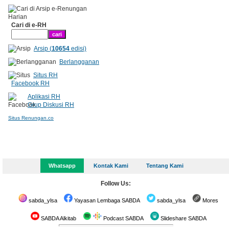
Cari di e-RH
Arsip (
10654
edisi)
Berlangganan
Situs RH
Facebook RH
Aplikasi RH
Grup Diskusi RH
Situs Renungan.co
Whatsapp
Kontak Kami
Tentang Kami
Follow Us:
sabda_ylsa
Yayasan Lembaga SABDA
sabda_ylsa
Mores
SABDA Alkitab
Podcast SABDA
Slideshare SABDA