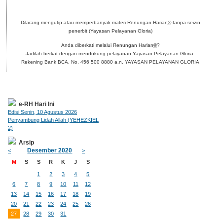
Dilarang mengutip atau memperbanyak materi Renungan Harian
®
tanpa seizin
penerbit (Yayasan Pelayanan Gloria)
Anda diberkati melalui Renungan Harian
®
?
Jadilah berkat dengan mendukung pelayanan Yayasan Pelayanan Gloria.
Rekening Bank BCA, No. 456 500 8880 a.n. YAYASAN PELAYANAN GLORIA
e-RH Hari Ini
Edisi Senin, 10 Agustus 2026
Penyambung Lidah Allah (YEHEZKIEL
2)
Arsip
Desember 2020
<
>
M
S
S
R
K
J
S
1
2
3
4
5
6
7
8
9
10
11
12
13
14
15
16
17
18
19
20
21
22
23
24
25
26
27
28
29
30
31