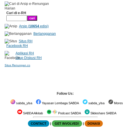
Cari di e-RH
Arsip (
10654
edisi)
Berlangganan
Situs RH
Facebook RH
Aplikasi RH
Grup Diskusi RH
Situs Renungan.co
Follow Us:
sabda_ylsa
Yayasan Lembaga SABDA
sabda_ylsa
Mores
SABDA Alkitab
Podcast SABDA
Slideshare SABDA
CONTACT
|
GET INVOLVED!
|
DONASI