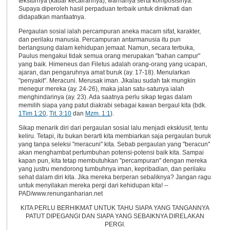
teksturnya (kadar kecairannya), warnanya serta komposisinya.
Supaya diperoleh hasil perpaduan terbaik untuk dinikmati dan
didapatkan manfaatnya.
Pergaulan sosial ialah percampuran aneka macam sifat, karakter,
dan perilaku manusia. Percampuran antarmanusia itu pun
berlangsung dalam kehidupan jemaat. Namun, secara terbuka,
Paulus mengakui tidak semua orang merupakan "bahan campur"
yang baik. Himeneus dan Filetus adalah orang-orang yang ucapan,
ajaran, dan pengaruhnya amat buruk (ay. 17-18). Menularkan
"penyakit". Meracuni. Merusak iman. Jikalau sudah tak mungkin
menegur mereka (ay. 24-26), maka jalan satu-satunya ialah
menghindarinya (ay. 23). Ada saatnya perlu sikap tegas dalam
memilih siapa yang patut diakrabi sebagai kawan bergaul kita (bdk.
1Tim 1:20
,
Tit. 3:10
dan
Mzm. 1:1
).
Sikap menarik diri dari pergaulan sosial lalu menjadi eksklusif, tentu
keliru. Tetapi, itu bukan berarti kita membiarkan saja pergaulan buruk
yang tanpa seleksi "meracuni" kita. Sebab pergaulan yang "beracun"
akan menghambat pertumbuhan potensi-potensi baik kita. Sampai
kapan pun, kita tetap membutuhkan "percampuran" dengan mereka
yang justru mendorong tumbuhnya iman, kepribadian, dan perilaku
sehat dalam diri kita. Jika mereka berperan sebaliknya? Jangan ragu
untuk menyilakan mereka pergi dari kehidupan kita! --
PAD/www.renunganharian.net
KITA PERLU BERHIKMAT UNTUK TAHU SIAPA YANG TANGANNYA
PATUT DIPEGANGI DAN SIAPA YANG SEBAIKNYA DIRELAKAN
PERGI.