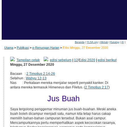
Beranda
|
YLSA.org
|
Alkitab
|
Katalog
|
AI
|
Utama
>
Publikasi
>
e-Renungan Harian
>
Edisi Minggu, 27 Desember 2020
Tampilan cetak
edisi sebelum
|
12
/
Edisi 2020
|
edisi berikut
Minggu, 27 Desember 2020
Bacaan :
2 Timotius 2:14-26
Setahun :
Wahyu 12-13
Nas : Perkataan mereka menjalar seperti penyakit kanker. Di
antara mereka termasuk Himeneus dan Filetus. (
2 Timotius 2:17
)
Jus Buah
Saya tergolong penggemar minuman jus buah-buahan. Meski aneka
buah boleh dicampur menjadi satu, namun kita tetap harus cakap
memilih bahan-bahan campuran tersebut. Bukan asal campur.
Mencampurkannya perlu memperhatikan aspek kecocokan rasanya,