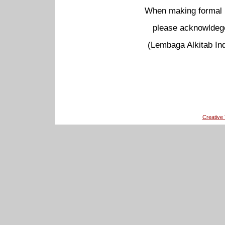
When making formal pu
please acknowldege
(Lembaga Alkitab Ind
Creativ