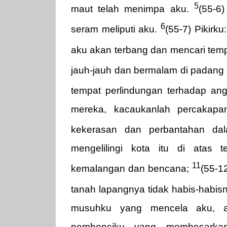
5
maut telah menimpa aku.
(55-6
6
seram meliputi aku.
(55-7) Pikirku
aku akan terbang dan mencari tem
jauh-jauh dan bermalam di padang
tempat perlindungan terhadap ang
mereka, kacaukanlah percakapa
kekerasan dan perbantahan da
mengelilingi kota itu di atas
11
kemalangan dan bencana;
(55-1
tanah lapangnya tidak habis-habis
musuhku yang mencela aku, a
pembenciku yang membesarkan