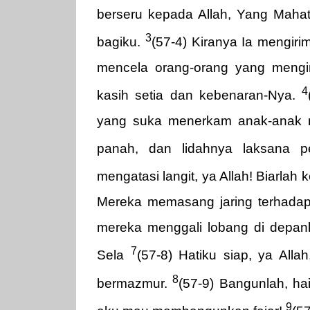
berseru kepada Allah, Yang Mahat
3
bagiku.
(57-4) Kiranya Ia mengir
mencela orang-orang yang menginj
4
kasih setia dan kebenaran-Nya.
yang suka menerkam anak-anak m
panah, dan lidahnya laksana 
mengatasi langit, ya Allah! Biarla
Mereka memasang jaring terhadap 
mereka menggali lobang di depanku
7
Sela
(57-8) Hatiku siap, ya All
8
bermazmur.
(57-9) Bangunlah, ha
9