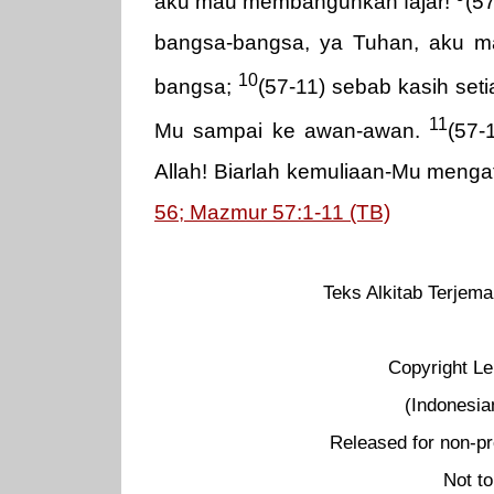
aku mau membangunkan fajar!
(5
bangsa-bangsa, ya Tuhan, aku m
10
bangsa;
(57-11) sebab kasih set
11
Mu sampai ke awan-awan.
(57-
Allah! Biarlah kemuliaan-Mu mengat
56; Mazmur 57:1-11 (TB)
Teks Alkitab Terjema
Copyright Le
(Indonesia
Released for non-pr
Not to