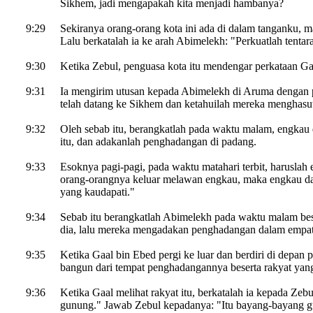
Sikhem, jadi mengapakah kita menjadi hambanya?
9:29
Sekiranya orang-orang kota ini ada di dalam tanganku,
Lalu berkatalah ia ke arah Abimelekh: "Perkuatlah tenta
9:30
Ketika Zebul, penguasa kota itu mendengar perkataan Ga
9:31
Ia mengirim utusan kepada Abimelekh di Aruma dengan 
telah datang ke Sikhem dan ketahuilah mereka menghasu
9:32
Oleh sebab itu, berangkatlah pada waktu malam, engkau
itu, dan adakanlah penghadangan di padang.
9:33
Esoknya pagi-pagi, pada waktu matahari terbit, haruslah 
orang-orangnya keluar melawan engkau, maka engkau da
yang kaudapati."
9:34
Sebab itu berangkatlah Abimelekh pada waktu malam bes
dia, lalu mereka mengadakan penghadangan dalam empa
9:35
Ketika Gaal bin Ebed pergi ke luar dan berdiri di depan 
bangun dari tempat penghadangannya beserta rakyat yan
9:36
Ketika Gaal melihat rakyat itu, berkatalah ia kepada Zeb
gunung." Jawab Zebul kepadanya: "Itu bayang-bayang 