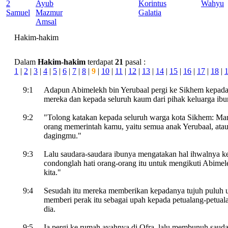
2
Ayub
Korintus
Wahyu
Samuel
Mazmur
Galatia
Amsal
Hakim-hakim
Dalam
Hakim-hakim
terdapat
21
pasal :
1
|
2
|
3
|
4
|
5
|
6
|
7
|
8
|
9
|
10
|
11
|
12
|
13
|
14
|
15
|
16
|
17
|
18
|
9:1
Adapun Abimelekh bin Yerubaal pergi ke Sikhem kepada 
mereka dan kepada seluruh kaum dari pihak keluarga ibu
9:2
"Tolong katakan kepada seluruh warga kota Sikhem: Man
orang memerintah kamu, yaitu semua anak Yerubaal, atau
dagingmu."
9:3
Lalu saudara-saudara ibunya mengatakan hal ihwalnya k
condonglah hati orang-orang itu untuk mengikuti Abime
kita."
9:4
Sesudah itu mereka memberikan kepadanya tujuh puluh ua
memberi perak itu sebagai upah kepada petualang-petual
dia.
9:5
Ia pergi ke rumah ayahnya di Ofra, lalu membunuh sauda