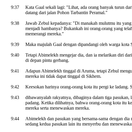
9:37
Kata Gaal sekali lagi: "Lihat, ada orang banyak turun d
datang dari jalan Pohon Tarbantin Peramal."
9:38
Jawab Zebul kepadanya: "Di manakah mulutmu itu yang 
menjadi hambanya? Bukankah ini orang-orang yang telah
memerangi mereka."
9:39
Maka majulah Gaal dengan dipandangi oleh warga kota 
9:40
Tetapi Abimelekh mengejar dia, dan ia melarikan diri da
di depan pintu gerbang.
9:41
Adapun Abimelekh tinggal di Aruma, tetapi Zebul mengu
mereka ini tidak dapat tinggal di Sikhem.
9:42
Keesokan harinya orang-orang kota itu pergi ke ladang. 
9:43
dibawanyalah rakyatnya, dibaginya dalam tiga pasukan,
padang. Ketika dilihatnya, bahwa orang-orang kota itu k
mereka serta menewaskan mereka.
9:44
Abimelekh dan pasukan yang bersama-sama dengan dia 
sedang kedua pasukan lain itu menyerbu dan menewaska