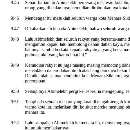
9:45
Sehari-harian itu Abimelekh berperang melawan kota itu
orang yang di dalamnya; kemudian dirobohkannya kota i
9:46
Mendengar itu masuklah seluruh warga kota Menara-Sikhe
9:47
Dikabarkanlah kepada Abimelekh, bahwa seluruh warga 
9:48
Lalu Abimelekh dan seluruh rakyat yang bersama-sama 
mengambil kapak, lalu memotong dahan-dahan kayu, me
bahunya sambil berkata kepada rakyatnya yang bersama-
perbuatanku yang kamu lihat ini."
9:49
Kemudian rakyat itu juga masing-masing memotong daha
meletakkan dahan-dahan itu di atas liang dan membakar lia
Demikianlah semua penduduk kota Menara-Sikhem juga mat
perempuan.
9:50
Selanjutnya Abimelekh pergi ke Tebes; ia mengepung Teb
9:51
Tetapi ada sebuah menara yang kuat di tengah-tengah kot
warga kota itu, melarikan diri ke situ; mereka menutup pi
menara itu.
9:52
Lalu sampailah Abimelekh ke menara itu, menyerangnya,
itu untuk membakarnya.