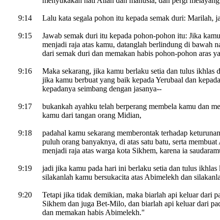
menyukakan hati Allah dan manusia, dan pergi melayang
9:14
Lalu kata segala pohon itu kepada semak duri: Marilah, ja
9:15
Jawab semak duri itu kepada pohon-pohon itu: Jika ka
menjadi raja atas kamu, datanglah berlindung di bawah nau
dari semak duri dan memakan habis pohon-pohon aras y
9:16
Maka sekarang, jika kamu berlaku setia dan tulus ikhla
jika kamu berbuat yang baik kepada Yerubaal dan kepa
kepadanya seimbang dengan jasanya--
9:17
bukankah ayahku telah berperang membela kamu dan me
kamu dari tangan orang Midian,
9:18
padahal kamu sekarang memberontak terhadap keturuna
puluh orang banyaknya, di atas satu batu, serta membu
menjadi raja atas warga kota Sikhem, karena ia saudaram
9:19
jadi jika kamu pada hari ini berlaku setia dan tulus ikh
silakanlah kamu bersukacita atas Abimelekh dan silakanla
9:20
Tetapi jika tidak demikian, maka biarlah api keluar dar
Sikhem dan juga Bet-Milo, dan biarlah api keluar dari p
dan memakan habis Abimelekh."