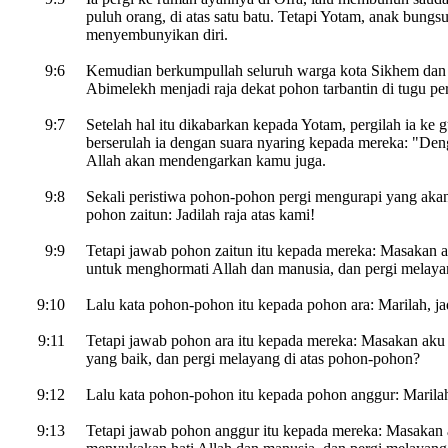
puluh orang, di atas satu batu. Tetapi Yotam, anak bungsu
menyembunyikan diri.
9:6
Kemudian berkumpullah seluruh warga kota Sikhem dan 
Abimelekh menjadi raja dekat pohon tarbantin di tugu pe
9:7
Setelah hal itu dikabarkan kepada Yotam, pergilah ia ke g
berserulah ia dengan suara nyaring kepada mereka: "De
Allah akan mendengarkan kamu juga.
9:8
Sekali peristiwa pohon-pohon pergi mengurapi yang akan
pohon zaitun: Jadilah raja atas kami!
9:9
Tetapi jawab pohon zaitun itu kepada mereka: Masakan
untuk menghormati Allah dan manusia, dan pergi melaya
9:10
Lalu kata pohon-pohon itu kepada pohon ara: Marilah, jad
9:11
Tetapi jawab pohon ara itu kepada mereka: Masakan ak
yang baik, dan pergi melayang di atas pohon-pohon?
9:12
Lalu kata pohon-pohon itu kepada pohon anggur: Marilah,
9:13
Tetapi jawab pohon anggur itu kepada mereka: Masakan 