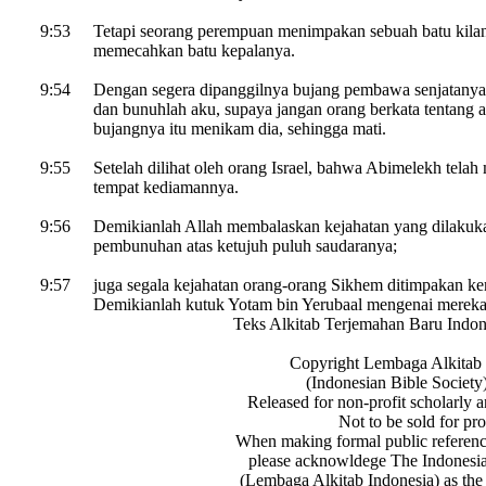
9:53
Tetapi seorang perempuan menimpakan sebuah batu kila
memecahkan batu kepalanya.
9:54
Dengan segera dipanggilnya bujang pembawa senjatany
dan bunuhlah aku, supaya jangan orang berkata tentang
bujangnya itu menikam dia, sehingga mati.
9:55
Setelah dilihat oleh orang Israel, bahwa Abimelekh telah
tempat kediamannya.
9:56
Demikianlah Allah membalaskan kejahatan yang dilakuk
pembunuhan atas ketujuh puluh saudaranya;
9:57
juga segala kejahatan orang-orang Sikhem ditimpakan kem
Demikianlah kutuk Yotam bin Yerubaal mengenai mereka
Teks Alkitab Terjemahan Baru Indon
Copyright Lembaga Alkitab 
(Indonesian Bible Society
Released for non-profit scholarly a
Not to be sold for prof
When making formal public reference
please acknowldege The Indonesia
(Lembaga Alkitab Indonesia) as the 