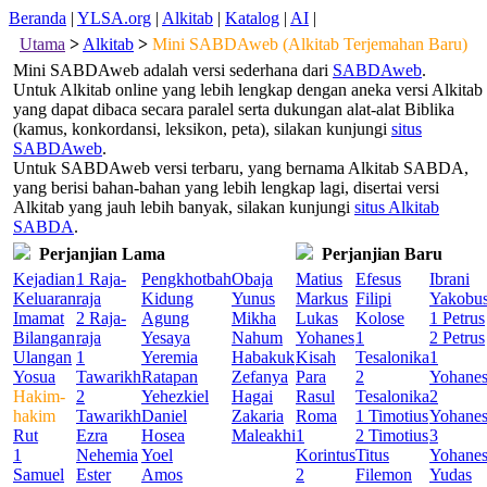
Beranda
|
YLSA.org
|
Alkitab
|
Katalog
|
AI
|
Utama
>
Alkitab
>
Mini SABDAweb (Alkitab Terjemahan Baru)
Mini SABDAweb adalah versi sederhana dari
SABDAweb
.
Untuk Alkitab online yang lebih lengkap dengan aneka versi Alkitab
yang dapat dibaca secara paralel serta dukungan alat-alat Biblika
(kamus, konkordansi, leksikon, peta), silakan kunjungi
situs
SABDAweb
.
Untuk SABDAweb versi terbaru, yang bernama Alkitab SABDA,
yang berisi bahan-bahan yang lebih lengkap lagi, disertai versi
Alkitab yang jauh lebih banyak, silakan kunjungi
situs Alkitab
SABDA
.
Perjanjian Lama
Perjanjian Baru
Kejadian
1 Raja-
Pengkhotbah
Obaja
Matius
Efesus
Ibrani
Keluaran
raja
Kidung
Yunus
Markus
Filipi
Yakobu
Imamat
2 Raja-
Agung
Mikha
Lukas
Kolose
1 Petrus
Bilangan
raja
Yesaya
Nahum
Yohanes
1
2 Petrus
Ulangan
1
Yeremia
Habakuk
Kisah
Tesalonika
1
Yosua
Tawarikh
Ratapan
Zefanya
Para
2
Yohane
Hakim-
2
Yehezkiel
Hagai
Rasul
Tesalonika
2
hakim
Tawarikh
Daniel
Zakaria
Roma
1 Timotius
Yohane
Rut
Ezra
Hosea
Maleakhi
1
2 Timotius
3
1
Nehemia
Yoel
Korintus
Titus
Yohane
Samuel
Ester
Amos
2
Filemon
Yudas