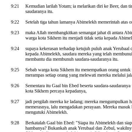
9:21
Kemudian larilah Yotam; ia melarikan diri ke Beer, dan t
saudaranya itu.
9:22
Setelah tiga tahun lamanya Abimelekh memerintah atas or
9:23
maka Allah membangkitkan semangat jahat di antara Ab
warga kota Sikhem itu menjadi tidak setia kepada Abime
9:24
supaya kekerasan terhadap ketujuh puluh anak Yerubaal 
kepada Abimelekh, saudara mereka yang telah membunu
membantu dia membunuh saudara-saudaranya itu.
9:25
Sebab warga kota Sikhem itu menempatkan orang untuk
merampas setiap orang yang melewati mereka melalui jala
9:26
Sementara itu Gaal bin Ebed beserta saudara-saudaranya
kota Sikhem percaya kepadanya,
9:27
jadi pergilah mereka ke ladang; mereka mengumpulkan h
memerasnya, lalu mengadakan perayaan. Mereka masuk k
mengutuki Abimelekh.
9:28
Berkatalah Gaal bin Ebed: "Siapa itu Abimelekh dan siap
hambanya? Bukankah anak Yerubaal dan Zebul, wakilny