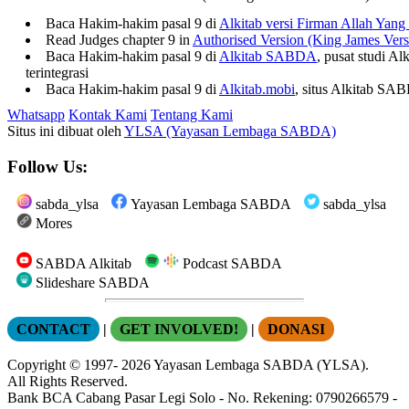
Baca Hakim-hakim pasal 9 di
Alkitab versi Firman Allah Yang
Read Judges chapter 9 in
Authorised Version (King James Vers
Baca Hakim-hakim pasal 9 di
Alkitab SABDA
, pusat studi A
terintegrasi
Baca Hakim-hakim pasal 9 di
Alkitab.mobi
, situs Alkitab SA
Whatsapp
Kontak Kami
Tentang Kami
Situs ini dibuat oleh
YLSA (Yayasan Lembaga SABDA)
Follow Us:
sabda_ylsa
Yayasan Lembaga SABDA
sabda_ylsa
Mores
SABDA Alkitab
Podcast SABDA
Slideshare SABDA
CONTACT
|
GET INVOLVED!
|
DONASI
Copyright
© 1997-
2026
Yayasan Lembaga SABDA (YLSA).
All Rights Reserved.
Bank BCA Cabang Pasar Legi Solo - No. Rekening: 0790266579 -