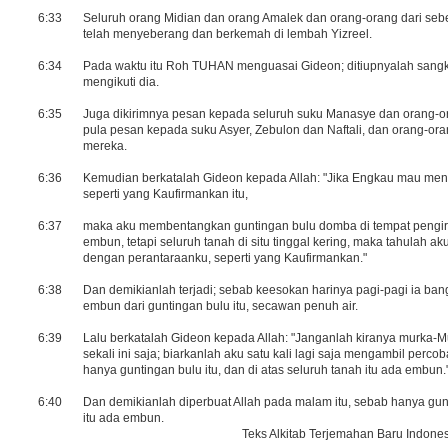
6:33
Seluruh orang Midian dan orang Amalek dan orang-orang dari seb
telah menyeberang dan berkemah di lembah Yizreel.
6:34
Pada waktu itu Roh TUHAN menguasai Gideon; ditiupnyalah sangk
mengikuti dia.
6:35
Juga dikirimnya pesan kepada seluruh suku Manasye dan orang-ora
pula pesan kepada suku Asyer, Zebulon dan Naftali, dan orang-o
mereka.
6:36
Kemudian berkatalah Gideon kepada Allah: "Jika Engkau mau men
seperti yang Kaufirmankan itu,
6:37
maka aku membentangkan guntingan bulu domba di tempat pengirika
embun, tetapi seluruh tanah di situ tinggal kering, maka tahulah
dengan perantaraanku, seperti yang Kaufirmankan."
6:38
Dan demikianlah terjadi; sebab keesokan harinya pagi-pagi ia bang
embun dari guntingan bulu itu, secawan penuh air.
6:39
Lalu berkatalah Gideon kepada Allah: "Janganlah kiranya murka-Mu
sekali ini saja; biarkanlah aku satu kali lagi saja mengambil perc
hanya guntingan bulu itu, dan di atas seluruh tanah itu ada embun.
6:40
Dan demikianlah diperbuat Allah pada malam itu, sebab hanya gunti
itu ada embun.
Teks Alkitab Terjemahan Baru Indones