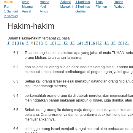
hakim
Ayub
Hosea
Zakaria
1 Korintus
Titus
Yudas
Rut
Mazmur
Yoel
Maleakhi
2 Korintus
Filemon
Wahyu
1 Samuel
Amsal
Amos
Galatia
2 Samuel
Hakim-hakim
Dalam
Hakim-hakim
terdapat
21
pasal :
1
|
2
|
3
|
4
|
5
|
6
|
7
|
8
|
9
|
10
|
11
|
12
|
13
|
14
|
15
|
16
|
17
|
18
|
19
|
20
|
21
6:1
Tetapi orang Israel melakukan apa yang jahat di mata TUHAN; s
orang Midian, tujuh tahun lamanya,
6:2
dan selama itu orang Midian berkuasa atas orang Israel. Karena ta
membuat tempat-tempat perlindungan di pegunungan, yakni gua-g
6:3
Setiap kali orang Israel selesai menabur, datanglah orang Midian, 
maju mendatangi mereka;
6:4
berkemahlah orang-orang itu di daerah mereka, dan memusnahkan h
meninggalkan bahan makanan apapun di Israel, juga domba, atau 
6:5
Sebab orang-orang itu datang maju dengan ternaknya dan kemahny
belalang. Orang-orangnya dan unta-untanya tidak terhitung banyak
memusnahkannya,
6:6
sehingga orang Israel menjadi sangat melarat oleh perbuatan orang