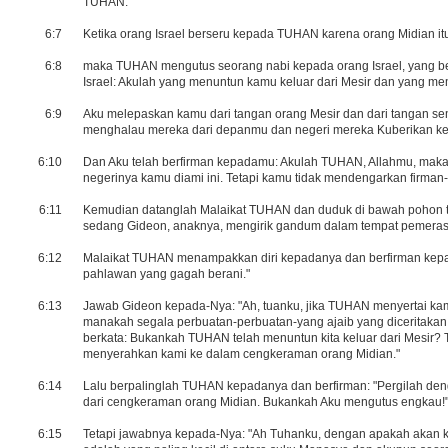
TUHAN.
6:7
Ketika orang Israel berseru kepada TUHAN karena orang Midian it
6:8
maka TUHAN mengutus seorang nabi kepada orang Israel, yang be
Israel: Akulah yang menuntun kamu keluar dari Mesir dan yang m
6:9
Aku melepaskan kamu dari tangan orang Mesir dan dari tangan 
menghalau mereka dari depanmu dan negeri mereka Kuberikan k
6:10
Dan Aku telah berfirman kepadamu: Akulah TUHAN, Allahmu, mak
negerinya kamu diami ini. Tetapi kamu tidak mendengarkan firman-K
6:11
Kemudian datanglah Malaikat TUHAN dan duduk di bawah pohon tarb
sedang Gideon, anaknya, mengirik gandum dalam tempat pemerasa
6:12
Malaikat TUHAN menampakkan diri kepadanya dan berfirman kepa
pahlawan yang gagah berani."
6:13
Jawab Gideon kepada-Nya: "Ah, tuanku, jika TUHAN menyertai k
manakah segala perbuatan-perbuatan-yang ajaib yang diceritakan
berkata: Bukankah TUHAN telah menuntun kita keluar dari Mesi
menyerahkan kami ke dalam cengkeraman orang Midian."
6:14
Lalu berpalinglah TUHAN kepadanya dan berfirman: "Pergilah den
dari cengkeraman orang Midian. Bukankah Aku mengutus engkau!
6:15
Tetapi jawabnya kepada-Nya: "Ah Tuhanku, dengan apakah akan k