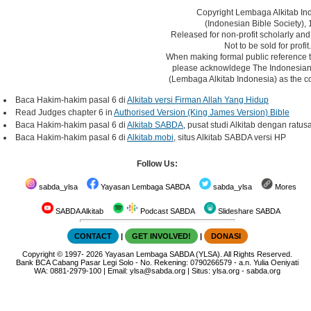
Copyright Lembaga Alkitab In
(Indonesian Bible Society), 
Released for non-profit scholarly and
Not to be sold for profit.
When making formal public reference t
please acknowldege The Indonesian 
(Lembaga Alkitab Indonesia) as the co
Baca Hakim-hakim pasal 6 di
Alkitab versi Firman Allah Yang Hidup
Read Judges chapter 6 in
Authorised Version (King James Version) Bible
Baca Hakim-hakim pasal 6 di
Alkitab SABDA
, pusat studi Alkitab dengan ratus
Baca Hakim-hakim pasal 6 di
Alkitab.mobi
, situs Alkitab SABDA versi HP
Follow Us:
sabda_ylsa
Yayasan Lembaga SABDA
sabda_ylsa
Mores
SABDA Alkitab
Podcast SABDA
Slideshare SABDA
CONTACT
|
GET INVOLVED!
|
DONASI
Copyright
© 1997-
2026
Yayasan Lembaga SABDA (YLSA).
All Rights Reserved.
Bank BCA Cabang Pasar Legi Solo - No. Rekening: 0790266579 - a.n. Yulia Oeniyati
WA:
0881-2979-100
| Email:
ylsa@sabda.org
| Situs:
ylsa.org
-
sabda.org