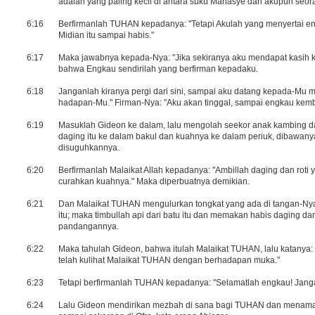
adalah yang paling kecil di antara suku Manasye dan akupun seor
6:16
Berfirmanlah TUHAN kepadanya: "Tetapi Akulah yang menyertai e
Midian itu sampai habis."
6:17
Maka jawabnya kepada-Nya: "Jika sekiranya aku mendapat kasih k
bahwa Engkau sendirilah yang berfirman kepadaku.
6:18
Janganlah kiranya pergi dari sini, sampai aku datang kepada-M
hadapan-Mu." Firman-Nya: "Aku akan tinggal, sampai engkau kemba
6:19
Masuklah Gideon ke dalam, lalu mengolah seekor anak kambing dan 
daging itu ke dalam bakul dan kuahnya ke dalam periuk, dibawanya
disuguhkannya.
6:20
Berfirmanlah Malaikat Allah kepadanya: "Ambillah daging dan roti ya
curahkan kuahnya." Maka diperbuatnya demikian.
6:21
Dan Malaikat TUHAN mengulurkan tongkat yang ada di tangan-Nya
itu; maka timbullah api dari batu itu dan memakan habis daging da
pandangannya.
6:22
Maka tahulah Gideon, bahwa itulah Malaikat TUHAN, lalu katany
telah kulihat Malaikat TUHAN dengan berhadapan muka."
6:23
Tetapi berfirmanlah TUHAN kepadanya: "Selamatlah engkau! Jangan
6:24
Lalu Gideon mendirikan mezbah di sana bagi TUHAN dan menamai