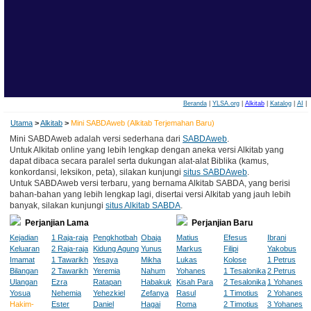
Beranda
|
YLSA.org
|
Alkitab
|
Katalog
|
AI
|
Utama
>
Alkitab
>
Mini SABDAweb (Alkitab Terjemahan Baru)
Mini SABDAweb adalah versi sederhana dari
SABDAweb
.
Untuk Alkitab online yang lebih lengkap dengan aneka versi Alkitab yang
dapat dibaca secara paralel serta dukungan alat-alat Biblika (kamus,
konkordansi, leksikon, peta), silakan kunjungi
situs SABDAweb
.
Untuk SABDAweb versi terbaru, yang bernama Alkitab SABDA, yang berisi
bahan-bahan yang lebih lengkap lagi, disertai versi Alkitab yang jauh lebih
banyak, silakan kunjungi
situs Alkitab SABDA
.
Perjanjian Lama
Perjanjian Baru
Kejadian
1 Raja-raja
Pengkhotbah
Obaja
Matius
Efesus
Ibrani
Keluaran
2 Raja-raja
Kidung Agung
Yunus
Markus
Filipi
Yakobus
Imamat
1 Tawarikh
Yesaya
Mikha
Lukas
Kolose
1 Petrus
Bilangan
2 Tawarikh
Yeremia
Nahum
Yohanes
1 Tesalonika
2 Petrus
Ulangan
Ezra
Ratapan
Habakuk
Kisah Para
2 Tesalonika
1 Yohanes
Yosua
Nehemia
Yehezkiel
Zefanya
Rasul
1 Timotius
2 Yohanes
Hakim-
Ester
Daniel
Hagai
Roma
2 Timotius
3 Yohanes