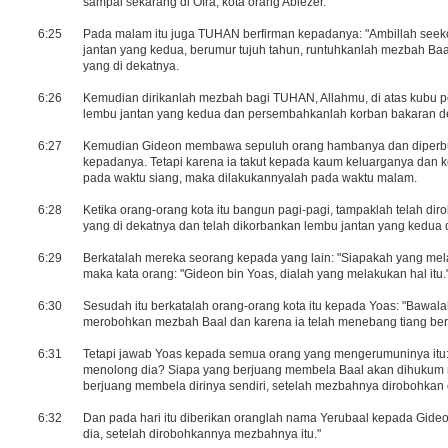
sampai sekarang di Ofra, kota orang Abiezer.
6:25
Pada malam itu juga TUHAN berfirman kepadanya: "Ambillah seek
jantan yang kedua, berumur tujuh tahun, runtuhkanlah mezbah Ba
yang di dekatnya.
6:26
Kemudian dirikanlah mezbah bagi TUHAN, Allahmu, di atas kubu pe
lembu jantan yang kedua dan persembahkanlah korban bakaran den
6:27
Kemudian Gideon membawa sepuluh orang hambanya dan diperbua
kepadanya. Tetapi karena ia takut kepada kaum keluarganya dan ke
pada waktu siang, maka dilakukannyalah pada waktu malam.
6:28
Ketika orang-orang kota itu bangun pagi-pagi, tampaklah telah dir
yang di dekatnya dan telah dikorbankan lembu jantan yang kedua di
6:29
Berkatalah mereka seorang kepada yang lain: "Siapakah yang melak
maka kata orang: "Gideon bin Yoas, dialah yang melakukan hal itu.
6:30
Sesudah itu berkatalah orang-orang kota itu kepada Yoas: "Bawalah 
merobohkan mezbah Baal dan karena ia telah menebang tiang berh
6:31
Tetapi jawab Yoas kepada semua orang yang mengerumuninya it
menolong dia? Siapa yang berjuang membela Baal akan dihukum mati
berjuang membela dirinya sendiri, setelah mezbahnya dirobohkan 
6:32
Dan pada hari itu diberikan oranglah nama Yerubaal kepada Gideo
dia, setelah dirobohkannya mezbahnya itu."