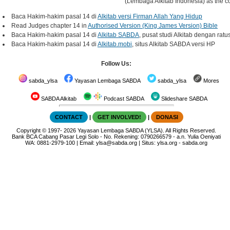
(Lembaga Alkitab Indonesia) as the co
Baca Hakim-hakim pasal 14 di
Alkitab versi Firman Allah Yang Hidup
Read Judges chapter 14 in
Authorised Version (King James Version) Bible
Baca Hakim-hakim pasal 14 di
Alkitab SABDA
, pusat studi Alkitab dengan rat
Baca Hakim-hakim pasal 14 di
Alkitab.mobi
, situs Alkitab SABDA versi HP
Follow Us:
sabda_ylsa
Yayasan Lembaga SABDA
sabda_ylsa
Mores
SABDA Alkitab
Podcast SABDA
Slideshare SABDA
CONTACT
|
GET INVOLVED!
|
DONASI
Copyright
© 1997-
2026
Yayasan Lembaga SABDA (YLSA).
All Rights Reserved.
Bank BCA Cabang Pasar Legi Solo - No. Rekening: 0790266579 - a.n. Yulia Oeniyati
WA:
0881-2979-100
| Email:
ylsa@sabda.org
| Situs:
ylsa.org
-
sabda.org