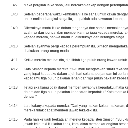
14:7
Maka pergilah ia ke sana, lalu bercakap-cakap dengan perempuan
14:8
Setelah beberapa waktu kembalilah ia ke sana untuk kawin dengan
untuk melihat bangkai singa itu, tampaklah ada kawanan lebah pa
14:9
Dikeruknya madu itu ke dalam tangannya dan sambil memakannya i
ayahnya dan ibunya, dan memberikannya juga kepada mereka, lalu
kepada mereka, bahwa madu itu dikeruknya dari kerangka singa.
14:10
Setelah ayahnya pergi kepada perempuan itu, Simson mengadakan
dilakukan orang-orang muda.
14:11
Ketika mereka melihat dia, dipilihlah tiga puluh orang kawan untu
14:12
Kata Simson kepada mereka: "Aku mau mengatakan suatu teka-te
yang tepat kepadaku dalam tujuh hari selama perjamuan ini ber
kepadamu tiga puluh pakaian lenan dan tiga puluh pakaian kebesa
14:13
Tetapi jika kamu tidak dapat memberi jawabnya kepadaku, maka k
dalam dan tiga puluh pakaian kebesaran kepadaku." Kata mereka k
dengar."
14:14
Lalu katanya kepada mereka: "Dari yang makan keluar makanan, dar
mereka tidak dapat memberi jawab teka-teki itu.
14:15
Pada hari ketujuh berkatalah mereka kepada isteri Simson: "Buju
jawab teka-teki itu; kalau tidak, kami akan membakar engkau be