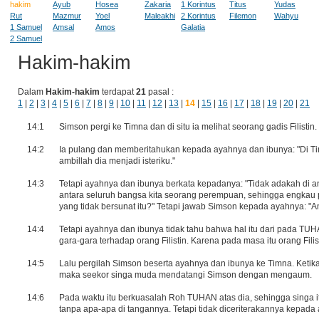
hakim
Ayub
Hosea
Zakaria
1 Korintus
Titus
Yudas
Rut
Mazmur
Yoel
Maleakhi
2 Korintus
Filemon
Wahyu
1 Samuel
Amsal
Amos
Galatia
2 Samuel
Hakim-hakim
Dalam
Hakim-hakim
terdapat
21
pasal :
1
|
2
|
3
|
4
|
5
|
6
|
7
|
8
|
9
|
10
|
11
|
12
|
13
|
14
|
15
|
16
|
17
|
18
|
19
|
20
|
21
14:1
Simson pergi ke Timna dan di situ ia melihat seorang gadis Filistin.
14:2
Ia pulang dan memberitahukan kepada ayahnya dan ibunya: "Di Timn
ambillah dia menjadi isteriku."
14:3
Tetapi ayahnya dan ibunya berkata kepadanya: "Tidak adakah di 
antara seluruh bangsa kita seorang perempuan, sehingga engkau per
yang tidak bersunat itu?" Tetapi jawab Simson kepada ayahnya: "Am
14:4
Tetapi ayahnya dan ibunya tidak tahu bahwa hal itu dari pada T
gara-gara terhadap orang Filistin. Karena pada masa itu orang Fili
14:5
Lalu pergilah Simson beserta ayahnya dan ibunya ke Timna. Keti
maka seekor singa muda mendatangi Simson dengan mengaum.
14:6
Pada waktu itu berkuasalah Roh TUHAN atas dia, sehingga singa i
tanpa apa-apa di tangannya. Tetapi tidak diceriterakannya kepada