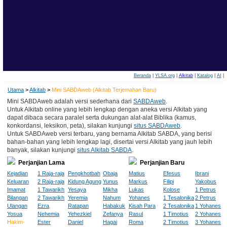
Beranda
|
YLSA.org
|
Alkitab
|
Katalog
|
AI
|
Utama
>
Alkitab
>
Mini SABDAweb (Alkitab Terjemahan Baru)
Mini SABDAweb adalah versi sederhana dari
SABDAweb
.
Untuk Alkitab online yang lebih lengkap dengan aneka versi Alkitab yang
dapat dibaca secara paralel serta dukungan alat-alat Biblika (kamus,
konkordansi, leksikon, peta), silakan kunjungi
situs SABDAweb
.
Untuk SABDAweb versi terbaru, yang bernama Alkitab SABDA, yang berisi
bahan-bahan yang lebih lengkap lagi, disertai versi Alkitab yang jauh lebih
banyak, silakan kunjungi
situs Alkitab SABDA
.
Perjanjian Lama
Perjanjian Baru
Kejadian
1 Raja-raja
Pengkhotbah
Obaja
Matius
Efesus
Ibrani
Keluaran
2 Raja-raja
Kidung Agung
Yunus
Markus
Filipi
Yakobus
Imamat
1 Tawarikh
Yesaya
Mikha
Lukas
Kolose
1 Petrus
Bilangan
2 Tawarikh
Yeremia
Nahum
Yohanes
1 Tesalonika
2 Petrus
Ulangan
Ezra
Ratapan
Habakuk
Kisah Para
2 Tesalonika
1 Yohanes
Yosua
Nehemia
Yehezkiel
Zefanya
Rasul
1 Timotius
2 Yohanes
Hakim-
Ester
Daniel
Hagai
Roma
2 Timotius
3 Yohanes