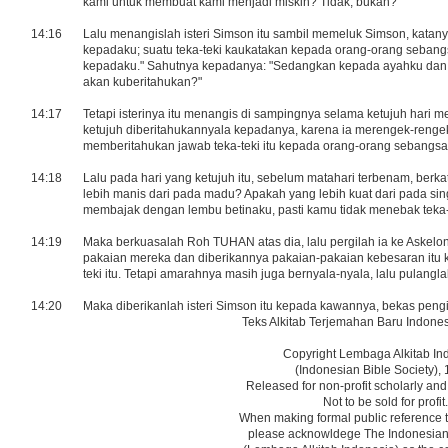
kami untuk membuat kami menjadi miskin? Tidak, bukan?"
14:16
Lalu menangislah isteri Simson itu sambil memeluk Simson, katany
kepadaku; suatu teka-teki kaukatakan kepada orang-orang sebangs
kepadaku." Sahutnya kepadanya: "Sedangkan kepada ayahku dan 
akan kuberitahukan?"
14:17
Tetapi isterinya itu menangis di sampingnya selama ketujuh hari
ketujuh diberitahukannyala kepadanya, karena ia merengek-reng
memberitahukan jawab teka-teki itu kepada orang-orang sebangsa
14:18
Lalu pada hari yang ketujuh itu, sebelum matahari terbenam, berk
lebih manis dari pada madu? Apakah yang lebih kuat dari pada si
membajak dengan lembu betinaku, pasti kamu tidak menebak teka-
14:19
Maka berkuasalah Roh TUHAN atas dia, lalu pergilah ia ke Askelon
pakaian mereka dan diberikannya pakaian-pakaian kebesaran itu
teki itu. Tetapi amarahnya masih juga bernyala-nyala, lalu pulangl
14:20
Maka diberikanlah isteri Simson itu kepada kawannya, bekas pengi
Teks Alkitab Terjemahan Baru Indones
Copyright Lembaga Alkitab In
(Indonesian Bible Society), 
Released for non-profit scholarly and
Not to be sold for profit.
When making formal public reference t
please acknowldege The Indonesian 