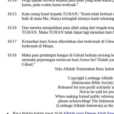
10:14
Pergi sajalah berseru kepada para allah yang telah kamu 
kamu, pada waktu kamu terdesak."
10:15
Kata orang Israel kepada TUHAN: "Kami telah berbuat 
baik di mata-Mu. Hanya tolonglah kiranya kami sekarang
10:16
Dan mereka menjauhkan para allah asing dari tengah-ten
TUHAN. Maka TUHAN tidak dapat lagi menahan hati-Ny
10:17
Kemudian bani Amon dikerahkan dan berkemah di Gilead
berkemah di Mizpa.
10:18
Maka para pemimpin bangsa di Gilead berkata seorang ke
memulai peperangan melawan bani Amon itu? Dialah yan
Gilead."
Teks Alkitab Terjemahan Baru Indon
Copyright Lembaga Alkitab 
(Indonesian Bible Society
Released for non-profit scholarly a
Not to be sold for prof
When making formal public reference
please acknowldege The Indonesia
(Lembaga Alkitab Indonesia) as the 
Baca Hakim-hakim pasal 10 di
Alkitab versi Firman Allah Ya