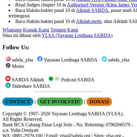
Read Judges chapter 10 in
Authorised Version (King James Ver
Baca Hakim-hakim pasal 10 di
Alkitab SABDA
, pusat studi 
terintegrasi
Baca Hakim-hakim pasal 10 di
Alkitab.mobi
, situs Alkitab S
Whatsapp
Kontak Kami
Tentang Kami
Situs ini dibuat oleh
YLSA (Yayasan Lembaga SABDA)
Follow Us:
sabda_ylsa
Yayasan Lembaga SABDA
sabda_ylsa
Mores
SABDA Alkitab
Podcast SABDA
Slideshare SABDA
CONTACT
|
GET INVOLVED!
|
DONASI
Copyright
© 1997-
2026
Yayasan Lembaga SABDA (YLSA).
All Rights Reserved.
Bank BCA Cabang Pasar Legi Solo - No. Rekening: 0790266579 -
a.n. Yulia Oeniyati
WA:
0881-2979-100
| Email:
ylsa@sabda.org
| Situs:
ylsa.org
-