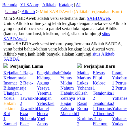
Beranda
|
YLSA.org
|
Alkitab
|
Katalog
|
AI
|
Utama
>
Alkitab
>
Mini SABDAweb (Alkitab Terjemahan Baru)
Mini SABDAweb adalah versi sederhana dari
SABDAweb
.
Untuk Alkitab online yang lebih lengkap dengan aneka versi Alkitab
yang dapat dibaca secara paralel serta dukungan alat-alat Biblika
(kamus, konkordansi, leksikon, peta), silakan kunjungi
situs
SABDAweb
.
Untuk SABDAweb versi terbaru, yang bernama Alkitab SABDA,
yang berisi bahan-bahan yang lebih lengkap lagi, disertai versi
Alkitab yang jauh lebih banyak, silakan kunjungi
situs Alkitab
SABDA
.
Perjanjian Lama
Perjanjian Baru
Kejadian
1 Raja-
Pengkhotbah
Obaja
Matius
Efesus
Ibrani
Keluaran
raja
Kidung
Yunus
Markus
Filipi
Yakobu
Imamat
2 Raja-
Agung
Mikha
Lukas
Kolose
1 Petrus
Bilangan
raja
Yesaya
Nahum
Yohanes
1
2 Petrus
Ulangan
1
Yeremia
Habakuk
Kisah
Tesalonika
1
Yosua
Tawarikh
Ratapan
Zefanya
Para
2
Yohane
Hakim-
2
Yehezkiel
Hagai
Rasul
Tesalonika
2
hakim
Tawarikh
Daniel
Zakaria
Roma
1 Timotius
Yohane
Rut
Ezra
Hosea
Maleakhi
1
2 Timotius
3
1
Nehemia
Yoel
Korintus
Titus
Yohane
Samuel
Ester
Amos
2
Filemon
Yudas