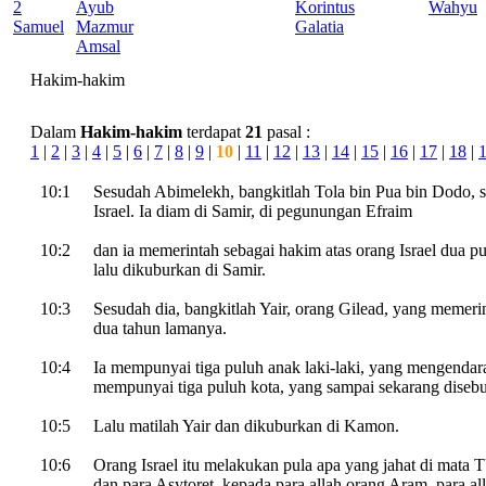
2
Ayub
Korintus
Wahyu
Samuel
Mazmur
Galatia
Amsal
Hakim-hakim
Dalam
Hakim-hakim
terdapat
21
pasal :
1
|
2
|
3
|
4
|
5
|
6
|
7
|
8
|
9
|
10
|
11
|
12
|
13
|
14
|
15
|
16
|
17
|
18
|
10:1
Sesudah Abimelekh, bangkitlah Tola bin Pua bin Dodo, 
Israel. Ia diam di Samir, di pegunungan Efraim
10:2
dan ia memerintah sebagai hakim atas orang Israel dua pu
lalu dikuburkan di Samir.
10:3
Sesudah dia, bangkitlah Yair, orang Gilead, yang memerin
dua tahun lamanya.
10:4
Ia mempunyai tiga puluh anak laki-laki, yang mengendara
mempunyai tiga puluh kota, yang sampai sekarang disebu
10:5
Lalu matilah Yair dan dikuburkan di Kamon.
10:6
Orang Israel itu melakukan pula apa yang jahat di mat
dan para Asytoret, kepada para allah orang Aram, para al