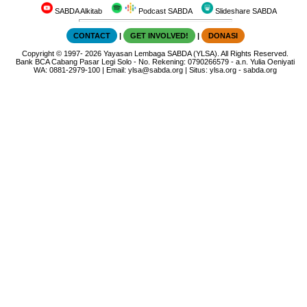
SABDA Alkitab
Podcast SABDA
Slideshare SABDA
CONTACT
|
GET INVOLVED!
|
DONASI
Copyright
© 1997-
2026
Yayasan Lembaga SABDA (YLSA).
All Rights Reserved.
Bank BCA Cabang Pasar Legi Solo - No. Rekening: 0790266579 - a.n. Yulia Oeniyati
WA:
0881-2979-100
| Email:
ylsa@sabda.org
| Situs:
ylsa.org
-
sabda.org