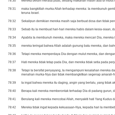
78:30
Mereka belum merasa puas, sedang makanan masih ada di mulut 
78:31
maka bangkitlah murka Allah terhadap mereka: Ia membunuh ge
teruna Israel.
78:32
Sekalipun demikian mereka masih saja berbuat dosa dan tidak pe
78:33
Sebab itu Ia membuat hari-hari mereka habis dalam kesia-siaan, 
78:34
Apabila Ia membunuh mereka, maka mereka mencari Dia, mereka be
78:35
mereka teringat bahwa Allah adalah gunung batu mereka, dan ba
78:36
Tetapi mereka memperdaya Dia dengan mulut mereka, dan denga
78:37
Hati mereka tidak tetap pada Dia, dan mereka tidak setia pada perj
78:38
Tetapi Ia bersifat penyayang, Ia mengampuni kesalahan mereka d
menahan murka-Nya dan tidak membangkitkan segenap amarah-N
78:39
Ia ingat bahwa mereka itu daging, angin yang berlalu, yang tidak a
78:40
Berapa kali mereka memberontak terhadap Dia di padang gurun, d
78:41
Berulang kali mereka mencobai Allah, menyakiti hati Yang Kudus dar
78:42
Mereka tidak ingat kepada kekuasaan-Nya, kepada hari Ia membe