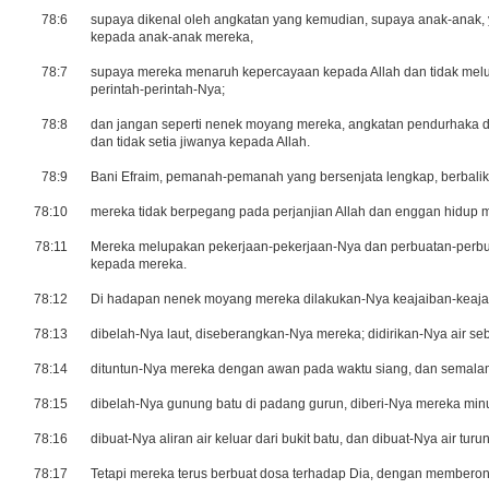
78:6
supaya dikenal oleh angkatan yang kemudian, supaya anak-anak, 
kepada anak-anak mereka,
78:7
supaya mereka menaruh kepercayaan kepada Allah dan tidak melu
perintah-perintah-Nya;
78:8
dan jangan seperti nenek moyang mereka, angkatan pendurhaka da
dan tidak setia jiwanya kepada Allah.
78:9
Bani Efraim, pemanah-pemanah yang bersenjata lengkap, berbalik
78:10
mereka tidak berpegang pada perjanjian Allah dan enggan hidup m
78:11
Mereka melupakan pekerjaan-pekerjaan-Nya dan perbuatan-perbuat
kepada mereka.
78:12
Di hadapan nenek moyang mereka dilakukan-Nya keajaiban-keajaib
78:13
dibelah-Nya laut, diseberangkan-Nya mereka; didirikan-Nya air s
78:14
dituntun-Nya mereka dengan awan pada waktu siang, dan semalam
78:15
dibelah-Nya gunung batu di padang gurun, diberi-Nya mereka minu
78:16
dibuat-Nya aliran air keluar dari bukit batu, dan dibuat-Nya air turu
78:17
Tetapi mereka terus berbuat dosa terhadap Dia, dengan memberon