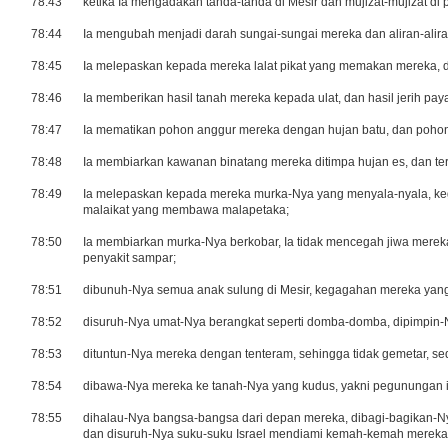
78:43
ketika Ia mengadakan tanda-tanda di Mesir dan mujizat-mujizat di
78:44
Ia mengubah menjadi darah sungai-sungai mereka dan aliran-aliran
78:45
Ia melepaskan kepada mereka lalat pikat yang memakan mereka,
78:46
Ia memberikan hasil tanah mereka kepada ulat, dan hasil jerih pa
78:47
Ia mematikan pohon anggur mereka dengan hujan batu, dan poh
78:48
Ia membiarkan kawanan binatang mereka ditimpa hujan es, dan ter
78:49
Ia melepaskan kepada mereka murka-Nya yang menyala-nyala, k
malaikat yang membawa malapetaka;
78:50
Ia membiarkan murka-Nya berkobar, Ia tidak mencegah jiwa mere
penyakit sampar;
78:51
dibunuh-Nya semua anak sulung di Mesir, kegagahan mereka ya
78:52
disuruh-Nya umat-Nya berangkat seperti domba-domba, dipimpin-
78:53
dituntun-Nya mereka dengan tenteram, sehingga tidak gemetar, se
78:54
dibawa-Nya mereka ke tanah-Nya yang kudus, yakni pegunungan in
78:55
dihalau-Nya bangsa-bangsa dari depan mereka, dibagi-bagikan-N
dan disuruh-Nya suku-suku Israel mendiami kemah-kemah mereka 