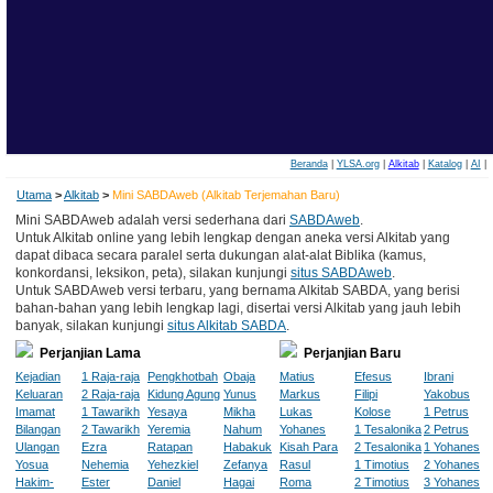
Beranda
|
YLSA.org
|
Alkitab
|
Katalog
|
AI
|
Utama
>
Alkitab
>
Mini SABDAweb (Alkitab Terjemahan Baru)
Mini SABDAweb adalah versi sederhana dari
SABDAweb
.
Untuk Alkitab online yang lebih lengkap dengan aneka versi Alkitab yang
dapat dibaca secara paralel serta dukungan alat-alat Biblika (kamus,
konkordansi, leksikon, peta), silakan kunjungi
situs SABDAweb
.
Untuk SABDAweb versi terbaru, yang bernama Alkitab SABDA, yang berisi
bahan-bahan yang lebih lengkap lagi, disertai versi Alkitab yang jauh lebih
banyak, silakan kunjungi
situs Alkitab SABDA
.
Perjanjian Lama
Perjanjian Baru
Kejadian
1 Raja-raja
Pengkhotbah
Obaja
Matius
Efesus
Ibrani
Keluaran
2 Raja-raja
Kidung Agung
Yunus
Markus
Filipi
Yakobus
Imamat
1 Tawarikh
Yesaya
Mikha
Lukas
Kolose
1 Petrus
Bilangan
2 Tawarikh
Yeremia
Nahum
Yohanes
1 Tesalonika
2 Petrus
Ulangan
Ezra
Ratapan
Habakuk
Kisah Para
2 Tesalonika
1 Yohanes
Yosua
Nehemia
Yehezkiel
Zefanya
Rasul
1 Timotius
2 Yohanes
Hakim-
Ester
Daniel
Hagai
Roma
2 Timotius
3 Yohanes