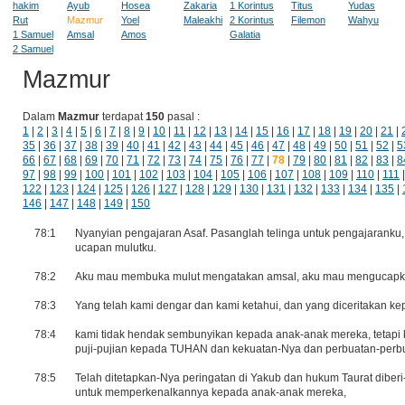
hakim
Ayub
Hosea
Zakaria
1 Korintus
Titus
Yudas
Rut
Mazmur
Yoel
Maleakhi
2 Korintus
Filemon
Wahyu
1 Samuel
Amsal
Amos
Galatia
2 Samuel
Mazmur
Dalam
Mazmur
terdapat
150
pasal :
1
|
2
|
3
|
4
|
5
|
6
|
7
|
8
|
9
|
10
|
11
|
12
|
13
|
14
|
15
|
16
|
17
|
18
|
19
|
20
|
21
|
35
|
36
|
37
|
38
|
39
|
40
|
41
|
42
|
43
|
44
|
45
|
46
|
47
|
48
|
49
|
50
|
51
|
52
|
5
66
|
67
|
68
|
69
|
70
|
71
|
72
|
73
|
74
|
75
|
76
|
77
|
78
|
79
|
80
|
81
|
82
|
83
|
8
97
|
98
|
99
|
100
|
101
|
102
|
103
|
104
|
105
|
106
|
107
|
108
|
109
|
110
|
111
122
|
123
|
124
|
125
|
126
|
127
|
128
|
129
|
130
|
131
|
132
|
133
|
134
|
135
|
146
|
147
|
148
|
149
|
150
78:1
Nyanyian pengajaran Asaf. Pasanglah telinga untuk pengajaranku
ucapan mulutku.
78:2
Aku mau membuka mulut mengatakan amsal, aku mau mengucapkan 
78:3
Yang telah kami dengar dan kami ketahui, dan yang diceritakan k
78:4
kami tidak hendak sembunyikan kepada anak-anak mereka, tetapi
puji-pujian kepada TUHAN dan kekuatan-Nya dan perbuatan-perbua
78:5
Telah ditetapkan-Nya peringatan di Yakub dan hukum Taurat diberi
untuk memperkenalkannya kepada anak-anak mereka,