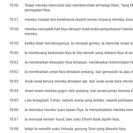
78:56
Tetapi mereka mencobai dan memberontak terhadap Allah, Yang Ma
peringatan-Nya;
78:57
mereka murtad dan berkhianat seperti nenek moyang mereka, ber
78:58
mereka menyakiti hati-Nya dengan bukit-bukit pengorbanan mere
mereka.
78:59
Ketika Allah mendengarnya, Ia menjadi gemas, Ia menolak Israel s
78:60
Ia membuang kediaman-Nya di Silo kemah yang didiami-Nya di an
78:61
Ia membiarkan kekuatan-Nya tertawan, membiarkan kehormatan-Ny
78:62
Ia membiarkan umat-Nya dimakan pedang, dan gemaslah Ia atas mi
78:63
Anak-anak teruna mereka dimakan api, dan anak-anak dara mereka
78:64
imam-imam mereka gugur oleh pedang, dan janda-janda mereka ti
78:65
Lalu terjagalah Tuhan, seperti orang yang tertidur, seperti pahla
78:66
Ia memukul mundur para lawan-Nya, Ia menyebabkan mereka mend
78:67
Ia menolak kemah Yusuf, dan suku Efraim tidak dipilih-Nya,
78:68
tetapi Ia memilih suku Yehuda, gunung Sion yang dikasihi-Nya;