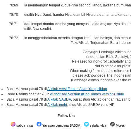
78:69
Ia membangun tempat kudus-Nya setinggi langit, laksana bumi ya
78:70
dipilih-Nya Daud, hamba-Nya, diambil-Nya dia dari antara kand
78:71
dari tempat domba-domba yang menyusui didatangkan-Nya dia, un
milik-Nya sendiri.
78:72
Ia menggembalakan mereka dengan ketulusan hatinya, dan menu
Teks Alkitab Terjemahan Baru Indones
Copyright Lembaga Alkitab In
(Indonesian Bible Society), 
Released for non-profit scholarly and
Not to be sold for profit.
When making formal public reference t
please acknowldege The Indonesian 
(Lembaga Alkitab Indonesia) as the co
Baca Mazmur pasal 78 di
Alkitab versi Firman Allah Yang Hidup
Read Psalms chapter 78 in
Authorised Version (King James Version) Bible
Baca Mazmur pasal 78 di
Alkitab SABDA
, pusat studi Alkitab dengan ratusan b
Baca Mazmur pasal 78 di
Alkitab.mobi
, situs Alkitab SABDA versi HP
Follow Us:
sabda_ylsa
Yayasan Lembaga SABDA
sabda_ylsa
Mores