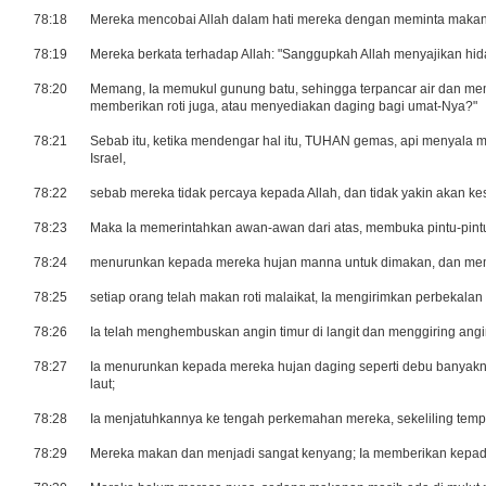
78:18
Mereka mencobai Allah dalam hati mereka dengan meminta makan
78:19
Mereka berkata terhadap Allah: "Sanggupkah Allah menyajikan hi
78:20
Memang, Ia memukul gunung batu, sehingga terpancar air dan mem
memberikan roti juga, atau menyediakan daging bagi umat-Nya?"
78:21
Sebab itu, ketika mendengar hal itu, TUHAN gemas, api menyala
Israel,
78:22
sebab mereka tidak percaya kepada Allah, dan tidak yakin akan k
78:23
Maka Ia memerintahkan awan-awan dari atas, membuka pintu-pintu 
78:24
menurunkan kepada mereka hujan manna untuk dimakan, dan mem
78:25
setiap orang telah makan roti malaikat, Ia mengirimkan perbekala
78:26
Ia telah menghembuskan angin timur di langit dan menggiring ang
78:27
Ia menurunkan kepada mereka hujan daging seperti debu banyakny
laut;
78:28
Ia menjatuhkannya ke tengah perkemahan mereka, sekeliling tempa
78:29
Mereka makan dan menjadi sangat kenyang; Ia memberikan kepad