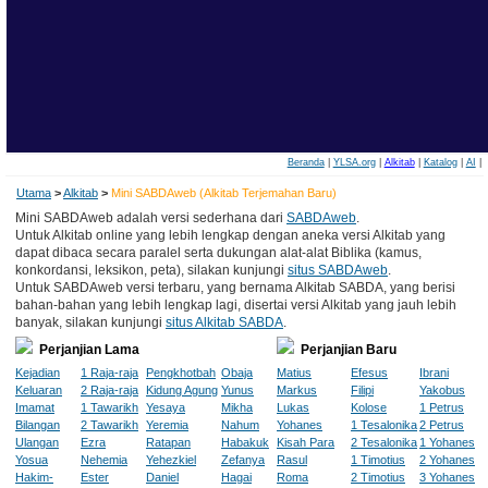
Beranda
|
YLSA.org
|
Alkitab
|
Katalog
|
AI
|
Utama
>
Alkitab
>
Mini SABDAweb (Alkitab Terjemahan Baru)
Mini SABDAweb adalah versi sederhana dari
SABDAweb
.
Untuk Alkitab online yang lebih lengkap dengan aneka versi Alkitab yang
dapat dibaca secara paralel serta dukungan alat-alat Biblika (kamus,
konkordansi, leksikon, peta), silakan kunjungi
situs SABDAweb
.
Untuk SABDAweb versi terbaru, yang bernama Alkitab SABDA, yang berisi
bahan-bahan yang lebih lengkap lagi, disertai versi Alkitab yang jauh lebih
banyak, silakan kunjungi
situs Alkitab SABDA
.
Perjanjian Lama
Perjanjian Baru
Kejadian
1 Raja-raja
Pengkhotbah
Obaja
Matius
Efesus
Ibrani
Keluaran
2 Raja-raja
Kidung Agung
Yunus
Markus
Filipi
Yakobus
Imamat
1 Tawarikh
Yesaya
Mikha
Lukas
Kolose
1 Petrus
Bilangan
2 Tawarikh
Yeremia
Nahum
Yohanes
1 Tesalonika
2 Petrus
Ulangan
Ezra
Ratapan
Habakuk
Kisah Para
2 Tesalonika
1 Yohanes
Yosua
Nehemia
Yehezkiel
Zefanya
Rasul
1 Timotius
2 Yohanes
Hakim-
Ester
Daniel
Hagai
Roma
2 Timotius
3 Yohanes