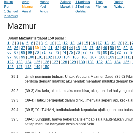
hakim
Ayub
Hosea
Zakaria
1 Korintus
Titus
Yudas
Rut
Mazmur
Yoel
Maleakhi
2 Korintus
Filemon
Wahyu
1 Samuel
Amsal
Amos
Galatia
2 Samuel
Mazmur
Dalam
Mazmur
terdapat
150
pasal :
1
|
2
|
3
|
4
|
5
|
6
|
7
|
8
|
9
|
10
|
11
|
12
|
13
|
14
|
15
|
16
|
17
|
18
|
19
|
20
|
21
|
35
|
36
|
37
|
38
|
39
|
40
|
41
|
42
|
43
|
44
|
45
|
46
|
47
|
48
|
49
|
50
|
51
|
52
|
5
66
|
67
|
68
|
69
|
70
|
71
|
72
|
73
|
74
|
75
|
76
|
77
|
78
|
79
|
80
|
81
|
82
|
83
|
8
97
|
98
|
99
|
100
|
101
|
102
|
103
|
104
|
105
|
106
|
107
|
108
|
109
|
110
|
111
122
|
123
|
124
|
125
|
126
|
127
|
128
|
129
|
130
|
131
|
132
|
133
|
134
|
135
|
146
|
147
|
148
|
149
|
150
39:1
Untuk pemimpin biduan. Untuk Yedutun. Mazmur Daud. (39-2) Pikir
berdosa dengan lidahku; aku hendak menahan mulutku dengan kek
39:2
(39-3) Aku kelu, aku diam, aku membisu, aku jauh dari hal yang bai
39:3
(39-4) Hatiku bergejolak dalam diriku, menyala seperti api, ketika
39:4
(39-5) "Ya TUHAN, beritahukanlah kepadaku ajalku, dan apa bata
39:5
(39-6) Sungguh, hanya beberapa telempap saja Kautentukan umurk
setiap manusia hanyalah kesia-siaan! Sela