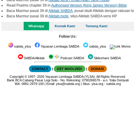
Baca Mazmur pasal 39 di
Alkitab versi Firman Allah Yang Hidup
Read Psalms chapter 39 in
Authorised Version (King James Version) Bible
Baca Mazmur pasal 39 di
Alkitab SABDA
, pusat studi Alkitab dengan ratusan b
Baca Mazmur pasal 39 di
Alkitab.mobi
, situs Alkitab SABDA versi HP
Whatsapp
Kontak Kami
Tentang Kami
Follow Us:
sabda_ylsa
Yayasan Lembaga SABDA
sabda_ylsa
Mores
SABDA Alkitab
Podcast SABDA
Slideshare SABDA
CONTACT
|
GET INVOLVED!
|
DONASI
Copyright
© 1997-
2026
Yayasan Lembaga SABDA (YLSA).
All Rights Reserved.
Bank BCA Cabang Pasar Legi Solo - No. Rekening: 0790266579 - a.n. Yulia Oeniyati
WA:
0881-2979-100
| Email:
ylsa@sabda.org
| Situs:
ylsa.org
-
sabda.org