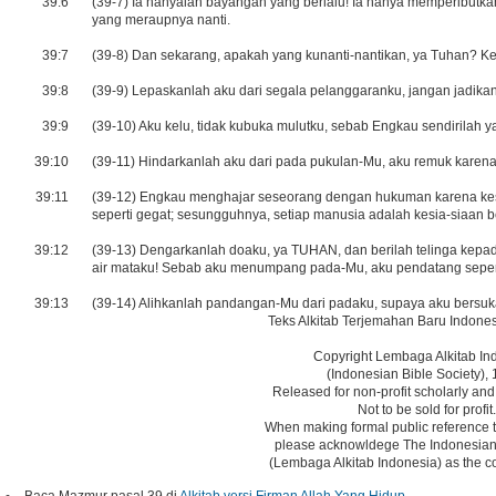
39:6
(39-7) Ia hanyalah bayangan yang berlalu! Ia hanya mempeributkan
yang meraupnya nanti.
39:7
(39-8) Dan sekarang, apakah yang kunanti-nantikan, ya Tuhan? K
39:8
(39-9) Lepaskanlah aku dari segala pelanggaranku, jangan jadika
39:9
(39-10) Aku kelu, tidak kubuka mulutku, sebab Engkau sendirilah y
39:10
(39-11) Hindarkanlah aku dari pada pukulan-Mu, aku remuk karen
39:11
(39-12) Engkau menghajar seseorang dengan hukuman karena k
seperti gegat; sesungguhnya, setiap manusia adalah kesia-siaan b
39:12
(39-13) Dengarkanlah doaku, ya TUHAN, dan berilah telinga kepada 
air mataku! Sebab aku menumpang pada-Mu, aku pendatang sepe
39:13
(39-14) Alihkanlah pandangan-Mu dari padaku, supaya aku bersukac
Teks Alkitab Terjemahan Baru Indones
Copyright Lembaga Alkitab In
(Indonesian Bible Society), 
Released for non-profit scholarly and
Not to be sold for profit.
When making formal public reference t
please acknowldege The Indonesian 
(Lembaga Alkitab Indonesia) as the co