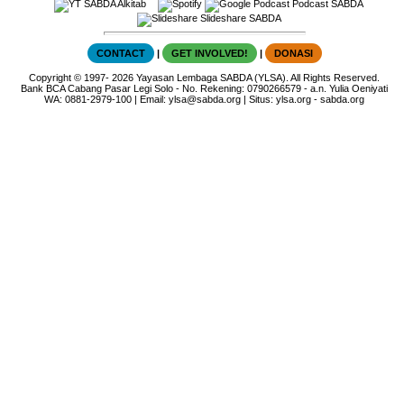
SABDA Alkitab
Podcast SABDA
Slideshare SABDA
CONTACT
|
GET INVOLVED!
|
DONASI
Copyright
© 1997-
2026
Yayasan Lembaga SABDA (YLSA).
All Rights Reserved.
Bank BCA Cabang Pasar Legi Solo - No. Rekening: 0790266579 - a.n. Yulia Oeniyati
WA:
0881-2979-100
| Email:
ylsa@sabda.org
| Situs:
ylsa.org
-
sabda.org