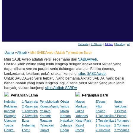
Beranda
|
YLSA.org
|
Alkitab
|
Katalog
|
AI
|
Utama
>
Alkitab
>
Mini SABDAweb (Alkitab Terjemahan Baru)
Mini SABDAweb adalah versi sederhana dari
SABDAweb
.
Untuk Alkitab online yang lebih lengkap dengan aneka versi Alkitab yang
dapat dibaca secara paralel serta dukungan alat-alat Biblika (kamus,
konkordansi, leksikon, peta), silakan kunjungi
situs SABDAweb
.
Untuk SABDAweb versi terbaru, yang bernama Alkitab SABDA, yang berisi
bahan-bahan yang lebih lengkap lagi, disertai versi Alkitab yang jauh lebih
banyak, silakan kunjungi
situs Alkitab SABDA
.
Perjanjian Lama
Perjanjian Baru
Kejadian
1 Raja-raja
Pengkhotbah
Obaja
Matius
Efesus
Ibrani
Keluaran
2 Raja-raja
Kidung Agung
Yunus
Markus
Filipi
Yakobus
Imamat
1 Tawarikh
Yesaya
Mikha
Lukas
Kolose
1 Petrus
Bilangan
2 Tawarikh
Yeremia
Nahum
Yohanes
1 Tesalonika
2 Petrus
Ulangan
Ezra
Ratapan
Habakuk
Kisah Para
2 Tesalonika
1 Yohanes
Yosua
Nehemia
Yehezkiel
Zefanya
Rasul
1 Timotius
2 Yohanes
Hakim-
Ester
Daniel
Hagai
Roma
2 Timotius
3 Yohanes