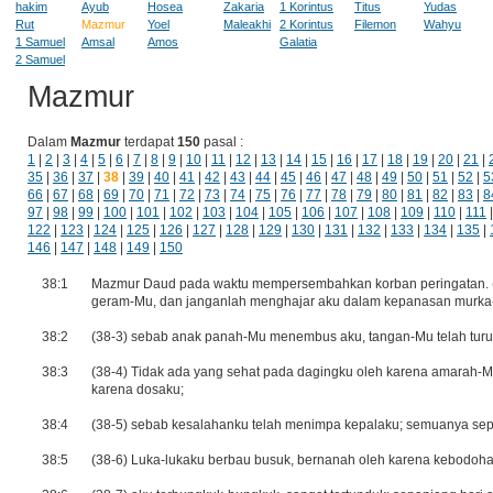
hakim
Ayub
Hosea
Zakaria
1 Korintus
Titus
Yudas
Rut
Mazmur
Yoel
Maleakhi
2 Korintus
Filemon
Wahyu
1 Samuel
Amsal
Amos
Galatia
2 Samuel
Mazmur
Dalam
Mazmur
terdapat
150
pasal :
1
|
2
|
3
|
4
|
5
|
6
|
7
|
8
|
9
|
10
|
11
|
12
|
13
|
14
|
15
|
16
|
17
|
18
|
19
|
20
|
21
|
35
|
36
|
37
|
38
|
39
|
40
|
41
|
42
|
43
|
44
|
45
|
46
|
47
|
48
|
49
|
50
|
51
|
52
|
5
66
|
67
|
68
|
69
|
70
|
71
|
72
|
73
|
74
|
75
|
76
|
77
|
78
|
79
|
80
|
81
|
82
|
83
|
8
97
|
98
|
99
|
100
|
101
|
102
|
103
|
104
|
105
|
106
|
107
|
108
|
109
|
110
|
111
122
|
123
|
124
|
125
|
126
|
127
|
128
|
129
|
130
|
131
|
132
|
133
|
134
|
135
|
146
|
147
|
148
|
149
|
150
38:1
Mazmur Daud pada waktu mempersembahkan korban peringatan. 
geram-Mu, dan janganlah menghajar aku dalam kepanasan murka
38:2
(38-3) sebab anak panah-Mu menembus aku, tangan-Mu telah tur
38:3
(38-4) Tidak ada yang sehat pada dagingku oleh karena amarah-Mu
karena dosaku;
38:4
(38-5) sebab kesalahanku telah menimpa kepalaku; semuanya seper
38:5
(38-6) Luka-lukaku berbau busuk, bernanah oleh karena kebodoh