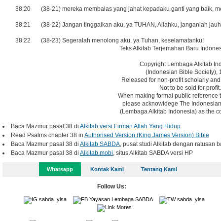
38:20
(38-21) mereka membalas yang jahat kepadaku ganti yang baik, m
38:21
(38-22) Jangan tinggalkan aku, ya TUHAN, Allahku, janganlah jauh
38:22
(38-23) Segeralah menolong aku, ya Tuhan, keselamatanku!
Teks Alkitab Terjemahan Baru Indones
Copyright Lembaga Alkitab In
(Indonesian Bible Society), 
Released for non-profit scholarly and
Not to be sold for profit.
When making formal public reference t
please acknowldege The Indonesian 
(Lembaga Alkitab Indonesia) as the co
Baca Mazmur pasal 38 di
Alkitab versi Firman Allah Yang Hidup
Read Psalms chapter 38 in
Authorised Version (King James Version) Bible
Baca Mazmur pasal 38 di
Alkitab SABDA
, pusat studi Alkitab dengan ratusan b
Baca Mazmur pasal 38 di
Alkitab.mobi
, situs Alkitab SABDA versi HP
Whatsapp
Kontak Kami
Tentang Kami
Follow Us:
sabda_ylsa
Yayasan Lembaga SABDA
sabda_ylsa
Mores