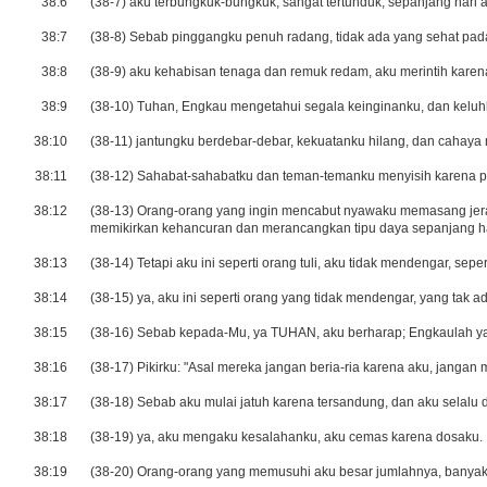
38:6
(38-7) aku terbungkuk-bungkuk, sangat tertunduk; sepanjang hari 
38:7
(38-8) Sebab pinggangku penuh radang, tidak ada yang sehat pad
38:8
(38-9) aku kehabisan tenaga dan remuk redam, aku merintih kare
38:9
(38-10) Tuhan, Engkau mengetahui segala keinginanku, dan keluh
38:10
(38-11) jantungku berdebar-debar, kekuatanku hilang, dan cahaya
38:11
(38-12) Sahabat-sahabatku dan teman-temanku menyisih karena p
38:12
(38-13) Orang-orang yang ingin mencabut nyawaku memasang jera
memikirkan kehancuran dan merancangkan tipu daya sepanjang ha
38:13
(38-14) Tetapi aku ini seperti orang tuli, aku tidak mendengar, se
38:14
(38-15) ya, aku ini seperti orang yang tidak mendengar, yang tak 
38:15
(38-16) Sebab kepada-Mu, ya TUHAN, aku berharap; Engkaulah ya
38:16
(38-17) Pikirku: "Asal mereka jangan beria-ria karena aku, jangan
38:17
(38-18) Sebab aku mulai jatuh karena tersandung, dan aku selalu 
38:18
(38-19) ya, aku mengaku kesalahanku, aku cemas karena dosaku.
38:19
(38-20) Orang-orang yang memusuhi aku besar jumlahnya, banya