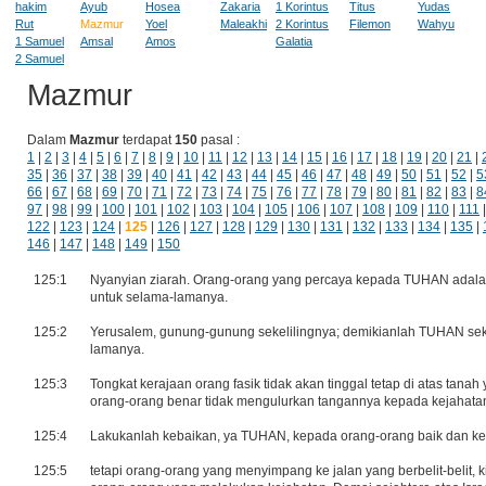
hakim
Ayub
Hosea
Zakaria
1 Korintus
Titus
Yudas
Rut
Mazmur
Yoel
Maleakhi
2 Korintus
Filemon
Wahyu
1 Samuel
Amsal
Amos
Galatia
2 Samuel
Mazmur
Dalam
Mazmur
terdapat
150
pasal :
1
|
2
|
3
|
4
|
5
|
6
|
7
|
8
|
9
|
10
|
11
|
12
|
13
|
14
|
15
|
16
|
17
|
18
|
19
|
20
|
21
|
35
|
36
|
37
|
38
|
39
|
40
|
41
|
42
|
43
|
44
|
45
|
46
|
47
|
48
|
49
|
50
|
51
|
52
|
5
66
|
67
|
68
|
69
|
70
|
71
|
72
|
73
|
74
|
75
|
76
|
77
|
78
|
79
|
80
|
81
|
82
|
83
|
8
97
|
98
|
99
|
100
|
101
|
102
|
103
|
104
|
105
|
106
|
107
|
108
|
109
|
110
|
111
122
|
123
|
124
|
125
|
126
|
127
|
128
|
129
|
130
|
131
|
132
|
133
|
134
|
135
|
146
|
147
|
148
|
149
|
150
125:1
Nyanyian ziarah. Orang-orang yang percaya kepada TUHAN adalah 
untuk selama-lamanya.
125:2
Yerusalem, gunung-gunung sekelilingnya; demikianlah TUHAN seke
lamanya.
125:3
Tongkat kerajaan orang fasik tidak akan tinggal tetap di atas tan
orang-orang benar tidak mengulurkan tangannya kepada kejahata
125:4
Lakukanlah kebaikan, ya TUHAN, kepada orang-orang baik dan kep
125:5
tetapi orang-orang yang menyimpang ke jalan yang berbelit-bel