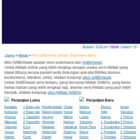
Beranda
|
YLSA.org
|
Alkitab
|
Katalog
|
AI
|
Utama
>
Alkitab
>
Mini SABDAweb (Alkitab Terjemahan Baru)
Mini SABDAweb adalah versi sederhana dari
SABDAweb
.
Untuk Alkitab online yang lebih lengkap dengan aneka versi Alkitab yang
dapat dibaca secara paralel serta dukungan alat-alat Biblika (kamus,
konkordansi, leksikon, peta), silakan kunjungi
situs SABDAweb
.
Untuk SABDAweb versi terbaru, yang bernama Alkitab SABDA, yang berisi
bahan-bahan yang lebih lengkap lagi, disertai versi Alkitab yang jauh lebih
banyak, silakan kunjungi
situs Alkitab SABDA
.
Perjanjian Lama
Perjanjian Baru
Kejadian
1 Raja-raja
Pengkhotbah
Obaja
Matius
Efesus
Ibrani
Keluaran
2 Raja-raja
Kidung Agung
Yunus
Markus
Filipi
Yakobus
Imamat
1 Tawarikh
Yesaya
Mikha
Lukas
Kolose
1 Petrus
Bilangan
2 Tawarikh
Yeremia
Nahum
Yohanes
1 Tesalonika
2 Petrus
Ulangan
Ezra
Ratapan
Habakuk
Kisah Para
2 Tesalonika
1 Yohanes
Yosua
Nehemia
Yehezkiel
Zefanya
Rasul
1 Timotius
2 Yohanes
Hakim-
Ester
Daniel
Hagai
Roma
2 Timotius
3 Yohanes