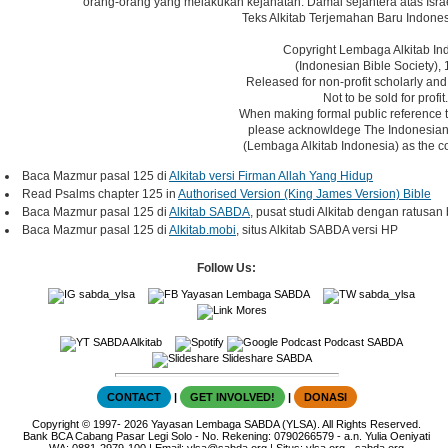
orang-orang yang melakukan kejahatan. Damai sejahtera atas Israe
Teks Alkitab Terjemahan Baru Indones
Copyright Lembaga Alkitab In
(Indonesian Bible Society), 
Released for non-profit scholarly and
Not to be sold for profit.
When making formal public reference t
please acknowldege The Indonesian 
(Lembaga Alkitab Indonesia) as the co
Baca Mazmur pasal 125 di
Alkitab versi Firman Allah Yang Hidup
Read Psalms chapter 125 in
Authorised Version (King James Version) Bible
Baca Mazmur pasal 125 di
Alkitab SABDA
, pusat studi Alkitab dengan ratusan
Baca Mazmur pasal 125 di
Alkitab.mobi
, situs Alkitab SABDA versi HP
Follow Us:
sabda_ylsa
Yayasan Lembaga SABDA
sabda_ylsa
Mores
SABDA Alkitab
Podcast SABDA
Slideshare SABDA
CONTACT
|
GET INVOLVED!
|
DONASI
Copyright
© 1997-
2026
Yayasan Lembaga SABDA (YLSA).
All Rights Reserved.
Bank BCA Cabang Pasar Legi Solo - No. Rekening: 0790266579 - a.n. Yulia Oeniyati
WA:
0881-2979-100
| Email:
ylsa@sabda.org
| Situs:
ylsa.org
-
sabda.org