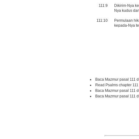
111:9
Dikirim-Nya k
Nya kudus dan
111:10
Permulaan hik
kepada-Nya te
Baca Mazmur pasal 111 d
Read Psalms chapter 111
Baca Mazmur pasal 111 d
Baca Mazmur pasal 111 d