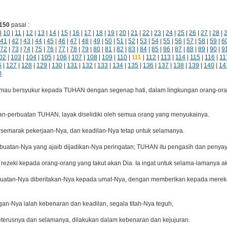
150
pasal :
|
10
|
11
|
12
|
13
|
14
|
15
|
16
|
17
|
18
|
19
|
20
|
21
|
22
|
23
|
24
|
25
|
26
|
27
|
28
|
|
41
|
42
|
43
|
44
|
45
|
46
|
47
|
48
|
49
|
50
|
51
|
52
|
53
|
54
|
55
|
56
|
57
|
58
|
59
|
6
|
72
|
73
|
74
|
75
|
76
|
77
|
78
|
79
|
80
|
81
|
82
|
83
|
84
|
85
|
86
|
87
|
88
|
89
|
90
|
9
02
|
103
|
104
|
105
|
106
|
107
|
108
|
109
|
110
|
111
|
112
|
113
|
114
|
115
|
116
|
11
6
|
127
|
128
|
129
|
130
|
131
|
132
|
133
|
134
|
135
|
136
|
137
|
138
|
139
|
140
|
14
0
 mau bersyukur kepada TUHAN dengan segenap hati, dalam lingkungan orang-or
an-perbuatan TUHAN, layak diselidiki oleh semua orang yang menyukainya.
semarak pekerjaan-Nya, dan keadilan-Nya tetap untuk selamanya.
buatan-Nya yang ajaib dijadikan-Nya peringatan; TUHAN itu pengasih dan penya
rezeki kepada orang-orang yang takut akan Dia. Ia ingat untuk selama-lamanya a
uatan-Nya diberitakan-Nya kepada umat-Nya, dengan memberikan kepada mereka
gan-Nya ialah kebenaran dan keadilan, segala titah-Nya teguh,
eterusnya dan selamanya, dilakukan dalam kebenaran dan kejujuran.