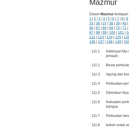
Mazmur
Dalam
Mazmur
terdapat
1
|
2
|
3
|
4
|
5
|
6
|
7
|
8
|
9
35
|
36
|
37
|
38
|
39
|
40
66
|
67
|
68
|
69
|
70
|
71
97
|
98
|
99
|
100
|
101
|
1
122
|
123
|
124
|
125
|
12
146
|
147
|
148
|
149
|
15
111:1
Haleluya! Aku
jemaah.
111:2
Besar perbuat
111:3
Agung dan ber
111:4
Perbuatan-per
111:5
Diberikan-Nya 
111:6
Kekuatan perb
bangsa.
111:7
Perbuatan tan
111:8
kokoh untuk s