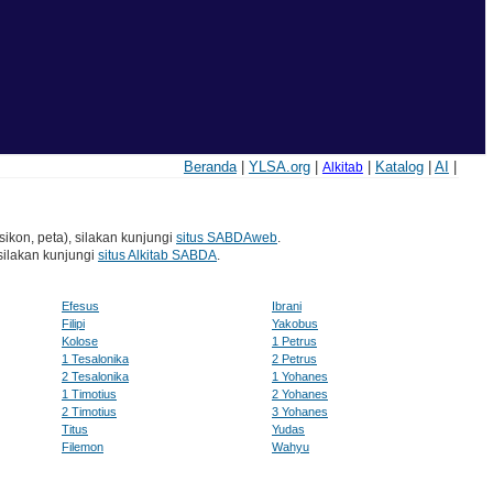
Beranda
|
YLSA.org
|
|
Katalog
|
AI
|
Alkitab
sikon, peta), silakan kunjungi
situs SABDAweb
.
silakan kunjungi
situs Alkitab SABDA
.
Efesus
Ibrani
Filipi
Yakobus
Kolose
1 Petrus
1 Tesalonika
2 Petrus
2 Tesalonika
1 Yohanes
1 Timotius
2 Yohanes
2 Timotius
3 Yohanes
Titus
Yudas
Filemon
Wahyu