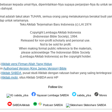
ebebasan kepada umat-Nya, diperintahkan-Nya supaya perjanjian-Nya itu untuk 
 dahsyat.
mat adalah takut akan TUHAN, semua orang yang melakukannya berakal budi yang 
tap untuk selamanya.
Teks Alkitab Terjemahan Baru Indonesia (c) LAI 1974
Copyright Lembaga Alkitab Indonesia
(Indonesian Bible Society), 1994.
Released for non-profit scholarly and personal use.
Not to be sold for profit.
When making formal public reference to the materials,
please acknowldege The Indonesian Bible Society
(Lembaga Alkitab Indonesia) as the copyright holder.
i
Alkitab versi Firman Allah Yang Hidup
 in
Authorised Version (King James Version) Bible
i
Alkitab SABDA
, pusat studi Alkitab dengan ratusan bahan yang saling terintegrasi
i
Alkitab.mobi
, situs Alkitab SABDA versi HP
Follow Us:
sabda_ylsa
Yayasan Lembaga SABDA
sabda_ylsa
Mores
SABDA Alkitab
Podcast SABDA
Slideshare SABDA