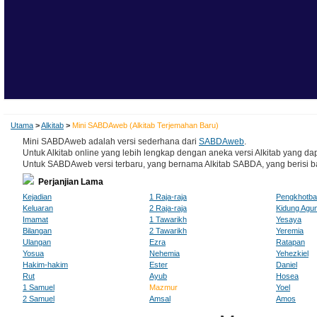
Utama
>
Alkitab
>
Mini SABDAweb (Alkitab Terjemahan Baru)
Mini SABDAweb adalah versi sederhana dari
SABDAweb
.
Untuk Alkitab online yang lebih lengkap dengan aneka versi Alkitab yang dap
Untuk SABDAweb versi terbaru, yang bernama Alkitab SABDA, yang berisi baha
Perjanjian Lama
Kejadian
1 Raja-raja
Pengkhotb
Keluaran
2 Raja-raja
Kidung Agu
Imamat
1 Tawarikh
Yesaya
Bilangan
2 Tawarikh
Yeremia
Ulangan
Ezra
Ratapan
Yosua
Nehemia
Yehezkiel
Hakim-hakim
Ester
Daniel
Rut
Ayub
Hosea
1 Samuel
Mazmur
Yoel
2 Samuel
Amsal
Amos