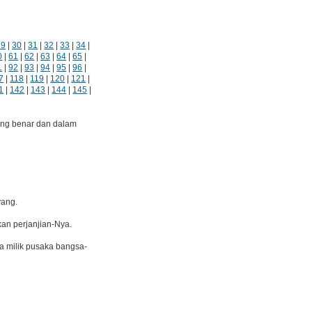
29
|
30
|
31
|
32
|
33
|
34
|
0
|
61
|
62
|
63
|
64
|
65
|
1
|
92
|
93
|
94
|
95
|
96
|
7
|
118
|
119
|
120
|
121
|
1
|
142
|
143
|
144
|
145
|
ang benar dan dalam
yang.
kan perjanjian-Nya.
 milik pusaka bangsa-