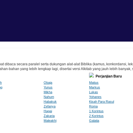
at dibaca secara paralel serta dukungan alat-alat Biblika (kamus, konkordansi, lek
n-bahan yang lebih lengkap lagi, disertai versi Alkitab yang jauh lebih banyak, 
Perjanjian Baru
ah
Obaja
Matius
ng
Yunus
Markus
Mikha
Lukas
Nahum
Yohanes
Habakuk
Kisah Para Rasul
Zefanya
Roma
Hagai
1 Korintus
Zakaria
2 Korintus
Maleakhi
Galatia