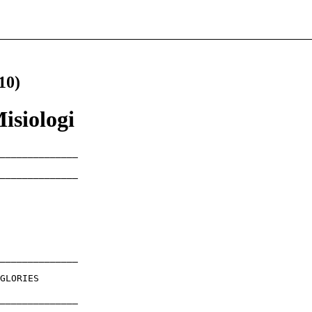
10)
isiologi
______________

______________

______________

GLORIES

______________
