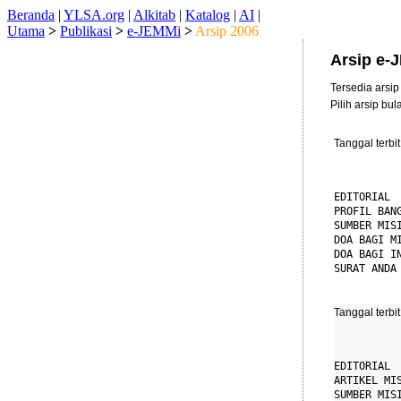
Beranda
|
YLSA.org
|
Alkitab
|
Katalog
|
AI
|
Utama
>
Publikasi
>
e-JEMMi
>
Arsip 2006
Arsip e-
Tersedia arsip
Pilih arsip bul
Tanggal terbit
EDITORIAL

PROFIL BAN
SUMBER MIS
DOA BAGI M
DOA BAGI IN
SURAT ANDA
Tanggal terbit
EDITORIAL

ARTIKEL MI
SUMBER MIS