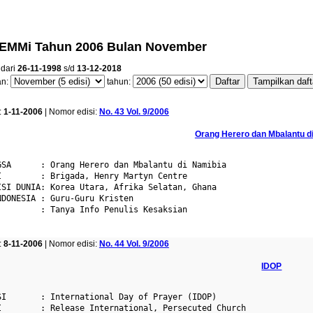
JEMMi Tahun 2006 Bulan November
 dari
26-11-1998
s/d
13-12-2018
an:
tahun:
Edisi
:
1-11-2006
| Nomor edisi:
No. 43 Vol. 9/2006
Orang Herero dan Mbalantu d
GSA      : Orang Herero dan Mbalantu di Namibia

I        : Brigada, Henry Martyn Centre

ISI DUNIA: Korea Utara, Afrika Selatan, Ghana

DONESIA : Guru-Guru Kristen

         : Tanya Info Penulis Kesaksian

:
8-11-2006
| Nomor edisi:
No. 44 Vol. 9/2006
IDOP
SI       : International Day of Prayer (IDOP)

I        : Release International, Persecuted Church
