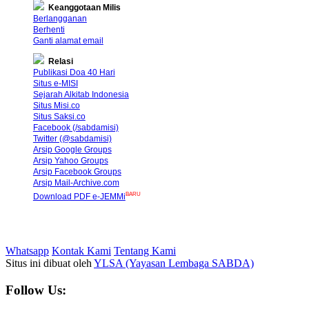
Keanggotaan Milis
Berlangganan
Berhenti
Ganti alamat email
Relasi
Publikasi Doa 40 Hari
Situs e-MISI
Sejarah Alkitab Indonesia
Situs Misi.co
Situs Saksi.co
Facebook (/sabdamisi)
Twitter (@sabdamisi)
Arsip Google Groups
Arsip Yahoo Groups
Arsip Facebook Groups
Arsip Mail-Archive.com
BARU
Download PDF e-JEMMi
Whatsapp
Kontak Kami
Tentang Kami
Situs ini dibuat oleh
YLSA (Yayasan Lembaga SABDA)
Follow Us: