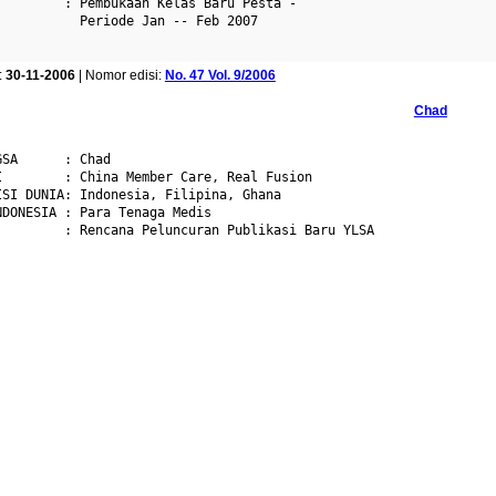
         : Pembukaan Kelas Baru Pesta -

           Periode Jan -- Feb 2007

:
30-11-2006
| Nomor edisi:
No. 47 Vol. 9/2006
Chad
SA      : Chad

I        : China Member Care, Real Fusion

ISI DUNIA: Indonesia, Filipina, Ghana

DONESIA : Para Tenaga Medis

         : Rencana Peluncuran Publikasi Baru YLSA
