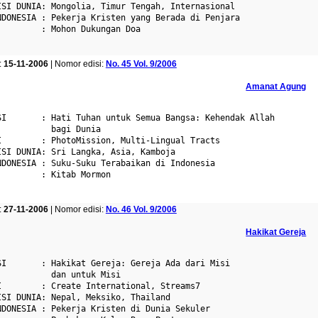
ISI DUNIA: Mongolia, Timur Tengah, Internasional

NDONESIA : Pekerja Kristen yang Berada di Penjara

        : Mohon Dukungan Doa

:
15-11-2006
| Nomor edisi:
No. 45 Vol. 9/2006
Amanat Agung
SI       : Hati Tuhan untuk Semua Bangsa: Kehendak Allah

          bagi Dunia

I        : PhotoMission, Multi-Lingual Tracts

ISI DUNIA: Sri Langka, Asia, Kamboja

NDONESIA : Suku-Suku Terabaikan di Indonesia

        : Kitab Mormon

:
27-11-2006
| Nomor edisi:
No. 46 Vol. 9/2006
Hakikat Gereja
SI       : Hakikat Gereja: Gereja Ada dari Misi

          dan untuk Misi

I        : Create International, Streams7

ISI DUNIA: Nepal, Meksiko, Thailand

NDONESIA : Pekerja Kristen di Dunia Sekuler
