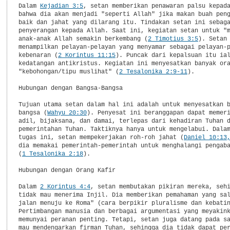
Dalam 
Kejadian 3:5
, setan memberikan penawaran palsu kepada
bahwa dia akan menjadi "seperti Allah" jika makan buah peng
baik dan jahat yang dilarang itu. Tindakan setan ini sebaga
penyerangan kepada Allah. Saat ini, kegiatan setan untuk "m
anak-anak Allah semakin berkembang (
2 Timotius 3:5
). Setan 
menampilkan pelayan-pelayan yang menyamar sebagai pelayan-p
kebenaran (
2 Korintus 11:15
). Puncak dari kepalsuan itu ial
kedatangan antikristus. Kegiatan ini menyesatkan banyak ora
"kebohongan/tipu muslihat" (
2 Tesalonika 2:9-11
).

Hubungan dengan Bangsa-Bangsa

Tujuan utama setan dalam hal ini adalah untuk menyesatkan b
bangsa (
Wahyu 20:30
). Penyesat ini beranggapan dapat memeri
adil, bijaksana, dan damai, terlepas dari kehadiran Tuhan d
pemerintahan Tuhan. Taktiknya hanya untuk mengelabui. Dalam
tugas ini, setan mempekerjakan roh-roh jahat (
Daniel 10:13
dia memakai pemerintah-pemerintah untuk menghalangi pengaba
(
1 Tesalonika 2:18
).

Hubungan dengan Orang Kafir

Dalam 
2 Korintus 4:4
, setan membutakan pikiran mereka, sehi
tidak mau menerima Injil. Dia memberikan pemahaman yang sal
jalan menuju ke Roma" (cara berpikir pluralisme dan kebatin
Pertimbangan manusia dan berbagai argumentasi yang meyakink
memunyai peranan penting. Tetapi, setan juga datang pada sa
mau mendengarkan firman Tuhan, sehingga dia tidak dapat pe