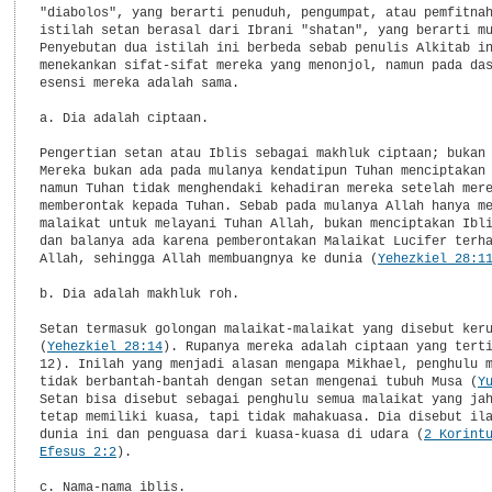
"diabolos", yang berarti penuduh, pengumpat, atau pemfitnah
istilah setan berasal dari Ibrani "shatan", yang berarti mu
Penyebutan dua istilah ini berbeda sebab penulis Alkitab in
menekankan sifat-sifat mereka yang menonjol, namun pada das
esensi mereka adalah sama.

a. Dia adalah ciptaan.

Pengertian setan atau Iblis sebagai makhluk ciptaan; bukan 
Mereka bukan ada pada mulanya kendatipun Tuhan menciptakan 
namun Tuhan tidak menghendaki kehadiran mereka setelah mere
memberontak kepada Tuhan. Sebab pada mulanya Allah hanya me
malaikat untuk melayani Tuhan Allah, bukan menciptakan Ibli
dan balanya ada karena pemberontakan Malaikat Lucifer terha
Allah, sehingga Allah membuangnya ke dunia (
Yehezkiel 28:1
b. Dia adalah makhluk roh.

Setan termasuk golongan malaikat-malaikat yang disebut keru
(
Yehezkiel 28:14
). Rupanya mereka adalah ciptaan yang terti
12). Inilah yang menjadi alasan mengapa Mikhael, penghulu m
tidak berbantah-bantah dengan setan mengenai tubuh Musa (
Y
Setan bisa disebut sebagai penghulu semua malaikat yang jah
tetap memiliki kuasa, tapi tidak mahakuasa. Dia disebut ila
dunia ini dan penguasa dari kuasa-kuasa di udara (
2 Korint
Efesus 2:2
).

c. Nama-nama iblis.
