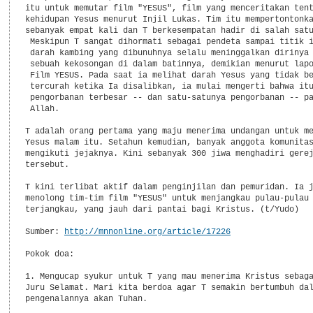
itu untuk memutar film "YESUS", film yang menceritakan tent
kehidupan Yesus menurut Injil Lukas. Tim itu mempertontonka
sebanyak empat kali dan T berkesempatan hadir di salah satu
 Meskipun T sangat dihormati sebagai pendeta sampai titik i
 darah kambing yang dibunuhnya selalu meninggalkan dirinya 
 sebuah kekosongan di dalam batinnya, demikian menurut lapo
 Film YESUS. Pada saat ia melihat darah Yesus yang tidak be
 tercurah ketika Ia disalibkan, ia mulai mengerti bahwa itu
 pengorbanan terbesar -- dan satu-satunya pengorbanan -- pa
 Allah.

T adalah orang pertama yang maju menerima undangan untuk me
Yesus malam itu. Setahun kemudian, banyak anggota komunitas
mengikuti jejaknya. Kini sebanyak 300 jiwa menghadiri gerej
tersebut.

T kini terlibat aktif dalam penginjilan dan pemuridan. Ia j
menolong tim-tim film "YESUS" untuk menjangkau pulau-pulau 
terjangkau, yang jauh dari pantai bagi Kristus. (t/Yudo)

Sumber: 
http://mnnonline.org/article/17226
Pokok doa:

1. Mengucap syukur untuk T yang mau menerima Kristus sebaga
Juru Selamat. Mari kita berdoa agar T semakin bertumbuh dal
pengenalannya akan Tuhan.
