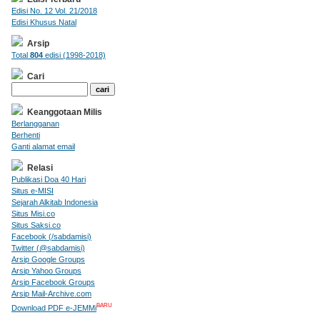
Edisi No. 12 Vol. 21/2018
Edisi Khusus Natal
Arsip
Total
804
edisi (1998-2018)
Cari
Keanggotaan Milis
Berlangganan
Berhenti
Ganti alamat email
Relasi
Publikasi Doa 40 Hari
Situs e-MISI
Sejarah Alkitab Indonesia
Situs Misi.co
Situs Saksi.co
Facebook (/sabdamisi)
Twitter (@sabdamisi)
Arsip Google Groups
Arsip Yahoo Groups
Arsip Facebook Groups
Arsip Mail-Archive.com
BARU
Download PDF e-JEMMi