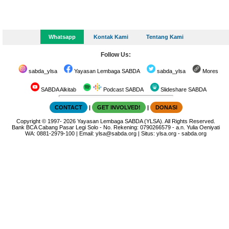
Whatsapp
Kontak Kami
Tentang Kami
Follow Us:
sabda_ylsa
Yayasan Lembaga SABDA
sabda_ylsa
Mores
SABDA Alkitab
Podcast SABDA
Slideshare SABDA
CONTACT
|
GET INVOLVED!
|
DONASI
Copyright
© 1997-
2026
Yayasan Lembaga SABDA (YLSA).
All Rights Reserved.
Bank BCA Cabang Pasar Legi Solo - No. Rekening: 0790266579 - a.n. Yulia Oeniyati
WA:
0881-2979-100
| Email:
ylsa@sabda.org
| Situs:
ylsa.org
-
sabda.org