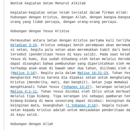
Bentuk Kegiatan Setan Menurut Alkitab

Kegiatan-kegiatan setan telah tercatat dalam firman Allah: 
hubungan dengan Kristus, dengan Allah, dengan bangsa-bangsa
orang yang tidak percaya, dengan orang-orang percaya.

Hubungan dengan Yesus Kristus

Kejadian 3:15
. Kristus sebagai benih perempuan akan meremuk
si setan, begitu pula setan akan meremukkan tumit dari beni
tersebut (penderitaan Yesus di kayu salib). Pada saat kelah
Yesus di bumi, Dia sudah dihadang oleh Setan melalui Herode
dapat disangkal bahwa pembunuhan yang diperintahkan oleh He
terhadap anak-anak di bawah umur dua tahun, diilhami oleh s
(
Matius 2:16
). Begitu pula dalam 
Matius 16:21-23
, Tuhan Yes
menghardik Petrus karena dia dipakai setan untuk menghalang
Kristus (menderita, mati, dan bangkit). Setan juga memakai 
mengkhianati Tuhan Yesus (
Yohanes 13:27
Matius 4:1-11
, Tuhan Yesus dicobai oleh Iblis untuk berbuat
melalui tiga bidang. Tiga serangan ini sebagai gambaran ten
bidang-bidang di mana seseorang dapat dicobai: keinginan da
keinginan mata, keangkuhan (
1 Yohanes 2:16
). Segala tujuan 
setan kepada Kristus adalah untuk meniadakan penderitaan da
di kayu salib.

Hubungan dengan Allah
