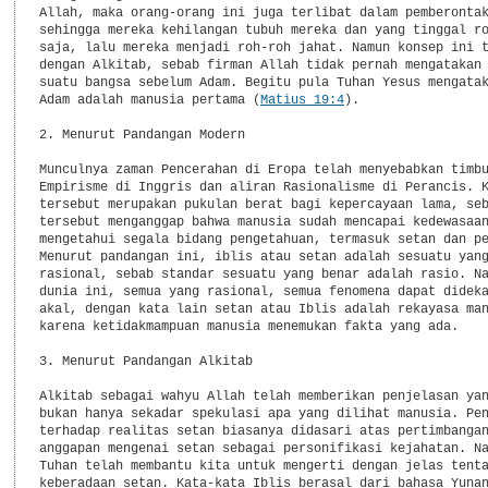
Allah, maka orang-orang ini juga terlibat dalam pemberontak
sehingga mereka kehilangan tubuh mereka dan yang tinggal ro
saja, lalu mereka menjadi roh-roh jahat. Namun konsep ini t
dengan Alkitab, sebab firman Allah tidak pernah mengatakan 
suatu bangsa sebelum Adam. Begitu pula Tuhan Yesus mengatak
Adam adalah manusia pertama (
Matius 19:4
).

2. Menurut Pandangan Modern

Munculnya zaman Pencerahan di Eropa telah menyebabkan timbu
Empirisme di Inggris dan aliran Rasionalisme di Perancis. K
tersebut merupakan pukulan berat bagi kepercayaan lama, seb
tersebut menganggap bahwa manusia sudah mencapai kedewasaan
mengetahui segala bidang pengetahuan, termasuk setan dan pe
Menurut pandangan ini, iblis atau setan adalah sesuatu yang
rasional, sebab standar sesuatu yang benar adalah rasio. Na
dunia ini, semua yang rasional, semua fenomena dapat dideka
akal, dengan kata lain setan atau Iblis adalah rekayasa man
karena ketidakmampuan manusia menemukan fakta yang ada.

3. Menurut Pandangan Alkitab

Alkitab sebagai wahyu Allah telah memberikan penjelasan yan
bukan hanya sekadar spekulasi apa yang dilihat manusia. Pen
terhadap realitas setan biasanya didasari atas pertimbangan
anggapan mengenai setan sebagai personifikasi kejahatan. Na
Tuhan telah membantu kita untuk mengerti dengan jelas tenta
keberadaan setan. Kata-kata Iblis berasal dari bahasa Yunan