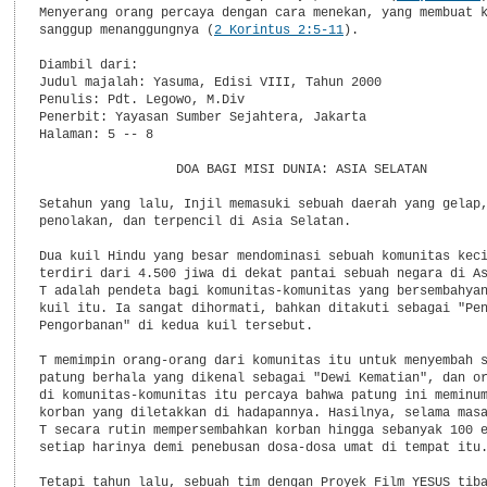
Menyerang orang percaya dengan cara menekan, yang membuat k
sanggup menanggungnya (
2 Korintus 2:5-11
).

Diambil dari:

Judul majalah: Yasuma, Edisi VIII, Tahun 2000

Penulis: Pdt. Legowo, M.Div

Penerbit: Yayasan Sumber Sejahtera, Jakarta

Halaman: 5 -- 8

                  DOA BAGI MISI DUNIA: ASIA SELATAN

Setahun yang lalu, Injil memasuki sebuah daerah yang gelap,
penolakan, dan terpencil di Asia Selatan.

Dua kuil Hindu yang besar mendominasi sebuah komunitas keci
terdiri dari 4.500 jiwa di dekat pantai sebuah negara di As
T adalah pendeta bagi komunitas-komunitas yang bersembahyan
kuil itu. Ia sangat dihormati, bahkan ditakuti sebagai "Pen
Pengorbanan" di kedua kuil tersebut.

T memimpin orang-orang dari komunitas itu untuk menyembah s
patung berhala yang dikenal sebagai "Dewi Kematian", dan or
di komunitas-komunitas itu percaya bahwa patung ini meminum
korban yang diletakkan di hadapannya. Hasilnya, selama masa
T secara rutin mempersembahkan korban hingga sebanyak 100 e
setiap harinya demi penebusan dosa-dosa umat di tempat itu.
Tetapi tahun lalu, sebuah tim dengan Proyek Film YESUS tiba