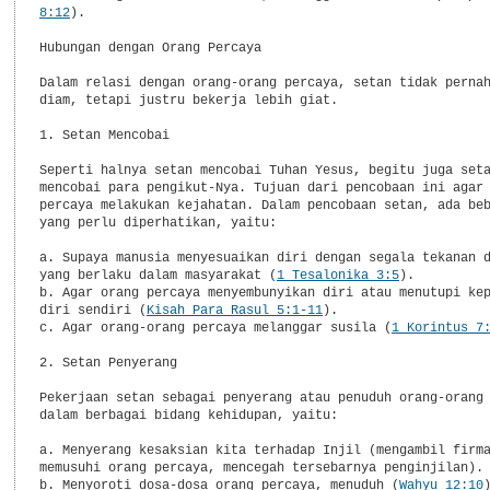
8:12
).

Hubungan dengan Orang Percaya

Dalam relasi dengan orang-orang percaya, setan tidak pernah
diam, tetapi justru bekerja lebih giat.

1. Setan Mencobai

Seperti halnya setan mencobai Tuhan Yesus, begitu juga seta
mencobai para pengikut-Nya. Tujuan dari pencobaan ini agar 
percaya melakukan kejahatan. Dalam pencobaan setan, ada beb
yang perlu diperhatikan, yaitu:

a. Supaya manusia menyesuaikan diri dengan segala tekanan d
yang berlaku dalam masyarakat (
1 Tesalonika 3:5
).

b. Agar orang percaya menyembunyikan diri atau menutupi kep
diri sendiri (
Kisah Para Rasul 5:1-11
).

c. Agar orang-orang percaya melanggar susila (
1 Korintus 7
2. Setan Penyerang

Pekerjaan setan sebagai penyerang atau penuduh orang-orang 
dalam berbagai bidang kehidupan, yaitu:

a. Menyerang kesaksian kita terhadap Injil (mengambil firma
memusuhi orang percaya, mencegah tersebarnya penginjilan).

b. Menyoroti dosa-dosa orang percaya, menuduh (
Wahyu 12:10
)