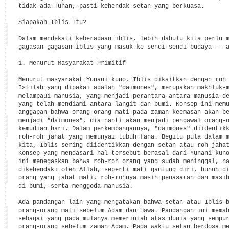
tidak ada Tuhan, pasti kehendak setan yang berkuasa.

Siapakah Iblis Itu?

Dalam mendekati keberadaan iblis, lebih dahulu kita perlu m
gagasan-gagasan iblis yang masuk ke sendi-sendi budaya -- a
1. Menurut Masyarakat Primitif

Menurut masyarakat Yunani kuno, Iblis dikaitkan dengan roh 
Istilah yang dipakai adalah "daimones", merupakan makhluk-m
melampaui manusia, yang menjadi perantara antara manusia de
yang telah mendiami antara langit dan bumi. Konsep ini memu
anggapan bahwa orang-orang mati pada zaman keemasan akan be
menjadi "daimones", dia nanti akan menjadi pengawal orang-o
kemudian hari. Dalam perkembangannya, "daimones" diidentikk
roh-roh jahat yang memunyai tubuh fana. Begitu pula dalam m
kita, Iblis sering diidentikkan dengan setan atau roh jahat
Konsep yang mendasari hal tersebut berasal dari Yunani kuno
ini menegaskan bahwa roh-roh orang yang sudah meninggal, na
dikehendaki oleh Allah, seperti mati gantung diri, bunuh di
orang yang jahat mati, roh-rohnya masih penasaran dan masih
di bumi, serta menggoda manusia.

Ada pandangan lain yang mengatakan bahwa setan atau Iblis b
orang-orang mati sebelum Adam dan Hawa. Pandangan ini memah
sebagai yang pada mulanya memerintah atas dunia yang sempur
orang-orang sebelum zaman Adam. Pada waktu setan berdosa me