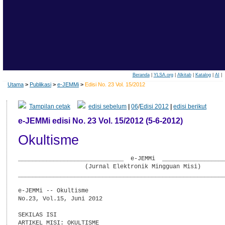
Beranda
|
YLSA.org
|
Alkitab
|
Katalog
|
AI
|
Utama
>
Publikasi
>
e-JEMMi
>
Edisi No. 23 Vol. 15/2012
Tampilan cetak
edisi sebelum
|
06
/
Edisi 2012
|
edisi berikut
e-JEMMi edisi No. 23 Vol. 15/2012 (5-6-2012)
Okultisme
______________________________  e-JEMMi  __________________
                   (Jurnal Elektronik Mingguan Misi)

___________________________________________________________
e-JEMMi -- Okultisme

No.23, Vol.15, Juni 2012

SEKILAS ISI

ARTIKEL MISI: OKULTISME
