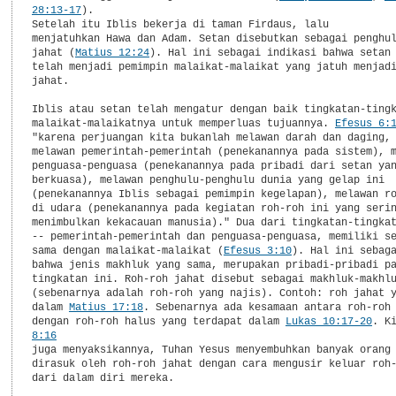
28:13-17
). 

Setelah itu Iblis bekerja di taman Firdaus, lalu

menjatuhkan Hawa dan Adam. Setan disebutkan sebagai penghul
jahat (
Matius 12:24
). Hal ini sebagai indikasi bahwa setan 
telah menjadi pemimpin malaikat-malaikat yang jatuh menjadi
jahat.

Iblis atau setan telah mengatur dengan baik tingkatan-tingk
malaikat-malaikatnya untuk memperluas tujuannya. 
Efesus 6:
"karena perjuangan kita bukanlah melawan darah dan daging, 
melawan pemerintah-pemerintah (penekanannya pada sistem), m
penguasa-penguasa (penekanannya pada pribadi dari setan yan
berkuasa), melawan penghulu-penghulu dunia yang gelap ini

(penekanannya Iblis sebagai pemimpin kegelapan), melawan ro
di udara (penekanannya pada kegiatan roh-roh ini yang serin
menimbulkan kekacauan manusia)." Dua dari tingkatan-tingkat
-- pemerintah-pemerintah dan penguasa-penguasa, memiliki se
sama dengan malaikat-malaikat (
Efesus 3:10
). Hal ini sebaga
bahwa jenis makhluk yang sama, merupakan pribadi-pribadi pa
tingkatan ini. Roh-roh jahat disebut sebagai makhluk-makhlu
(sebenarnya adalah roh-roh yang najis). Contoh: roh jahat y
dalam 
Matius 17:18
. Sebenarnya ada kesamaan antara roh-roh 
dengan roh-roh halus yang terdapat dalam 
Lukas 10:17-20
. K
8:16
juga menyaksikannya, Tuhan Yesus menyembuhkan banyak orang 
dirasuk oleh roh-roh jahat dengan cara mengusir keluar roh-
dari dalam diri mereka.
