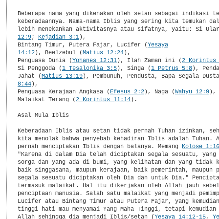
Beberapa nama yang dikenakan oleh setan sebagai indikasi te
keberadaannya. Nama-nama Iblis yang sering kita temukan dal
lebih menekankan aktivitasnya atau sifatnya, yaitu: Si Ula
12:9
; 
Kejadian 3:1
), 

Bintang Timur, Putera Fajar, Lucifer (
Yesaya

14:12
), Beelzebul (
Matius 12:24
), 

Penguasa Dunia (
Yohanes 12:31
), Ilah Zaman ini (
2 Korintus
Si Penggoda (
1 Tesalonika 3:5
), Singa (
1 Petrus 5:8
), Pend
Jahat (
Matius 13:19
), Pembunuh, Pendusta, Bapa Segala Dust
8:44
), 

Penguasa Kerajaan Angkasa (
Efesus 2:2
), Naga (
Wahyu 12:9
), 
Malaikat Terang (
2 Korintus 11:14
).

Asal Mula Iblis

Keberadaan Iblis atau setan tidak pernah Tuhan izinkan, seh
kita menolak bahwa penyebab kehadiran Iblis adalah Tuhan. A
pernah menciptakan Iblis dengan balanya. Memang 
Kolose 1:1
"Karena di dalam Dia telah diciptakan segala sesuatu, yang 
sorga dan yang ada di bumi, yang kelihatan dan yang tidak k
baik singgasana, maupun kerajaan, baik pemerintah, maupun p
segala sesuatu diciptakan oleh Dia dan untuk Dia." Pencipta
termasuk malaikat. Hal itu dikerjakan oleh Allah jauh sebel
penciptaan manusia. Salah satu malaikat yang menjadi pemimp
Lucifer atau Bintang Timur atau Putera Fajar, yang kemudian
tinggi hati mau menyamai Yang Maha Tinggi, tetapi kemudian 
Allah sehingga dia menjadi Iblis/setan (
Yesaya 14:12-15
, 
Ye