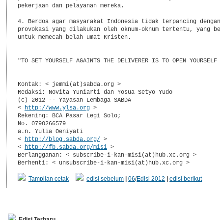
pekerjaan dan pelayanan mereka.

4. Berdoa agar masyarakat Indonesia tidak terpancing dengan
provokasi yang dilakukan oleh oknum-oknum tertentu, yang be
untuk memecah belah umat Kristen.

"TO SET YOURSELF AGAINTS THE DELIVERER IS TO OPEN YOURSELF 
Kontak: < jemmi(at)sabda.org >

Redaksi: Novita Yuniarti dan Yosua Setyo Yudo

(c) 2012 -- Yayasan Lembaga SABDA

< 
http://www.ylsa.org
 >

Rekening: BCA Pasar Legi Solo;

No. 0790266579

a.n. Yulia Oeniyati

< 
http://blog.sabda.org/
 >

< 
http://fb.sabda.org/misi
 >

Berlangganan: < subscribe-i-kan-misi(at)hub.xc.org >

Tampilan cetak
edisi sebelum
|
06
/
Edisi 2012
|
edisi berikut
Edisi Terbaru