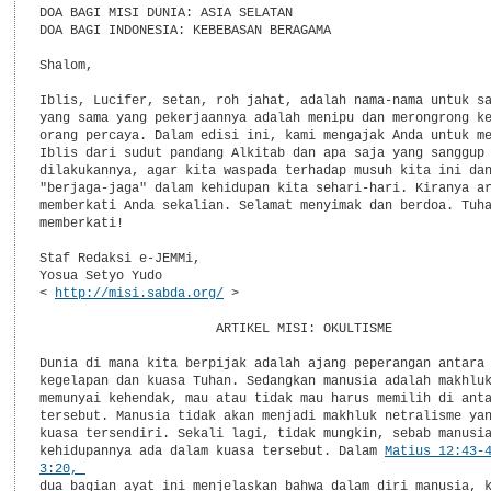
DOA BAGI MISI DUNIA: ASIA SELATAN

DOA BAGI INDONESIA: KEBEBASAN BERAGAMA

Shalom,

Iblis, Lucifer, setan, roh jahat, adalah nama-nama untuk sa
yang sama yang pekerjaannya adalah menipu dan merongrong ke
orang percaya. Dalam edisi ini, kami mengajak Anda untuk me
Iblis dari sudut pandang Alkitab dan apa saja yang sanggup

dilakukannya, agar kita waspada terhadap musuh kita ini dan
"berjaga-jaga" dalam kehidupan kita sehari-hari. Kiranya ar
memberkati Anda sekalian. Selamat menyimak dan berdoa. Tuha
memberkati!

Staf Redaksi e-JEMMi,

Yosua Setyo Yudo

< 
http://misi.sabda.org/
 >

                       ARTIKEL MISI: OKULTISME

Dunia di mana kita berpijak adalah ajang peperangan antara 
kegelapan dan kuasa Tuhan. Sedangkan manusia adalah makhluk
memunyai kehendak, mau atau tidak mau harus memilih di anta
tersebut. Manusia tidak akan menjadi makhluk netralisme yan
kuasa tersendiri. Sekali lagi, tidak mungkin, sebab manusia
kehidupannya ada dalam kuasa tersebut. Dalam 
Matius 12:43-
dua bagian ayat ini menjelaskan bahwa dalam diri manusia, k