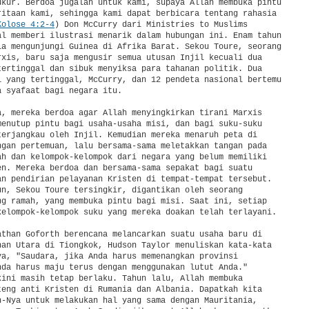
ukur. Berdoa jugalah untuk kami, supaya Allah membuka pintu

ritaan kami, sehingga kami dapat berbicara tentang rahasia

Kolose 4:2-4
) Don McCurry dari Ministries to Muslims

al memberi ilustrasi menarik dalam hubungan ini. Enam tahun

ia mengunjungi Guinea di Afrika Barat. Sekou Toure, seorang

rxis, baru saja mengusir semua utusan Injil kecuali dua

tertinggal dan sibuk menyiksa para tahanan politik. Dua

l yang tertinggal, McCurry, dan 12 pendeta nasional bertemu

 syafaat bagi negara itu.

a, mereka berdoa agar Allah menyingkirkan tirani Marxis

menutup pintu bagi usaha-usaha misi, dan bagi suku-suku

terjangkau oleh Injil. Kemudian mereka menaruh peta di

ngan pertemuan, lalu bersama-sama meletakkan tangan pada

ah dan kelompok-kelompok dari negara yang belum memiliki

en. Mereka berdoa dan bersama-sama sepakat bagi suatu

an pendirian pelayanan Kristen di tempat-tempat tersebut.

un, Sekou Toure tersingkir, digantikan oleh seorang

ng ramah, yang membuka pintu bagi misi. Saat ini, setiap

kelompok-kelompok suku yang mereka doakan telah terlayani.

athan Goforth berencana melancarkan suatu usaha baru di

nan Utara di Tiongkok, Hudson Taylor menuliskan kata-kata

ya, "Saudara, jika Anda harus memenangkan provinsi

nda harus maju terus dengan menggunakan lutut Anda."

kini masih tetap berlaku. Tahun lalu, Allah membuka

teng anti Kristen di Rumania dan Albania. Dapatkah kita

n-Nya untuk melakukan hal yang sama dengan Mauritania,
