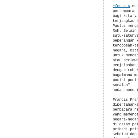
Efesus 6
 me
pertempuran
bagi kita y
terjangkau 
Paulus meng
Roh. Selain
satu-satuny
peperangan 
terobosan-t
negara, kit
untuk menca
atau perlaw
menjelaskan
dengan roh-
bagaimana m
posisi-posi
semalam" --
mudah mener
Francis Fra
dipertahank
berbicara h
yang memeng
negara-nega
di dalam po
pribadi-pri
Sebelum dap