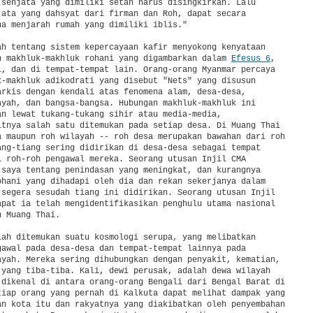
 senjata yang dimiliki setan harus disingkirkan. Lalu

jata yang dahsyat dari firman dan Roh, dapat secara

na menjarah rumah yang dimiliki iblis."

ah tentang sistem kepercayaan kafir menyokong kenyataan

n makhluk-makhluk rohani yang digambarkan dalam 
Efesus 6
,

l, dan di tempat-tempat lain. Orang-orang Myanmar percaya

k-makhluk adikodrati yang disebut "Nets" yang disusun

arkis dengan kendali atas fenomena alam, desa-desa,

ayah, dan bangsa-bangsa. Hubungan makhluk-makhluk ini

an lewat tukang-tukang sihir atau media-media,

itnya salah satu ditemukan pada setiap desa. Di Muang Thai

a maupun roh wilayah -- roh desa merupakan bawahan dari roh

ang-tiang sering didirikan di desa-desa sebagai tempat

i roh-roh pengawal mereka. Seorang utusan Injil CMA

 saya tentang penindasan yang meningkat, dan kurangnya

ohani yang dihadapi oleh dia dan rekan sekerjanya dalam

 segera sesudah tiang ini didirikan. Seorang utusan Injil

apat ia telah mengidentifikasikan penghulu utama nasional

 Muang Thai.

lah ditemukan suatu kosmologi serupa, yang melibatkan

gawal pada desa-desa dan tempat-tempat lainnya pada

ayah. Mereka sering dihubungkan dengan penyakit, kematian,

 yang tiba-tiba. Kali, dewi perusak, adalah dewa wilayah

 dikenal di antara orang-orang Bengali dari Bengal Barat di

tiap orang yang pernah di Kalkuta dapat melihat dampak yang

an kota itu dan rakyatnya yang diakibatkan oleh penyembahan
