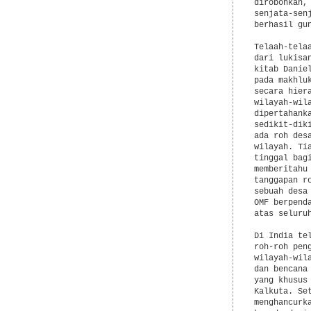
dirobohkan,
senjata-sen
berhasil gu
Telaah-tela
dari lukisa
kitab Danie
pada makhlu
secara hier
wilayah-wil
dipertahank
sedikit-dik
ada roh des
wilayah. Ti
tinggal bag
memberitahu
tanggapan r
sebuah desa
OMF berpend
atas seluruh
Di India te
roh-roh pen
wilayah-wil
dan bencana
yang khusus
Kalkuta. Se
menghancurk