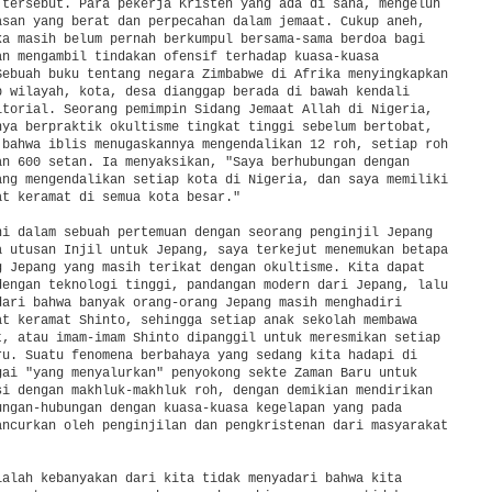
 tersebut. Para pekerja Kristen yang ada di sana, mengeluh

asan yang berat dan perpecahan dalam jemaat. Cukup aneh,

ka masih belum pernah berkumpul bersama-sama berdoa bagi

an mengambil tindakan ofensif terhadap kuasa-kuasa

Sebuah buku tentang negara Zimbabwe di Afrika menyingkapkan

p wilayah, kota, desa dianggap berada di bawah kendali

itorial. Seorang pemimpin Sidang Jemaat Allah di Nigeria,

nya berpraktik okultisme tingkat tinggi sebelum bertobat,

 bahwa iblis menugaskannya mengendalikan 12 roh, setiap roh

an 600 setan. Ia menyaksikan, "Saya berhubungan dengan

ang mengendalikan setiap kota di Nigeria, dan saya memiliki

at keramat di semua kota besar."

ni dalam sebuah pertemuan dengan seorang penginjil Jepang

a utusan Injil untuk Jepang, saya terkejut menemukan betapa

g Jepang yang masih terikat dengan okultisme. Kita dapat

dengan teknologi tinggi, pandangan modern dari Jepang, lalu

dari bahwa banyak orang-orang Jepang masih menghadiri

at keramat Shinto, sehingga setiap anak sekolah membawa

t, atau imam-imam Shinto dipanggil untuk meresmikan setiap

ru. Suatu fenomena berbahaya yang sedang kita hadapi di

gai "yang menyalurkan" penyokong sekte Zaman Baru untuk

si dengan makhluk-makhluk roh, dengan demikian mendirikan

ungan-hubungan dengan kuasa-kuasa kegelapan yang pada

ancurkan oleh penginjilan dan pengkristenan dari masyarakat

ialah kebanyakan dari kita tidak menyadari bahwa kita
