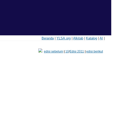
Beranda
|
YLSA.org
|
Alkitab
|
Katalog
|
AI
|
edisi sebelum
|
10
/
Edisi 2011
|
edisi berikut