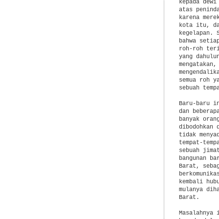
kepada dewi
atas penind
karena mere
kota itu, d
kegelapan. 
bahwa setia
roh-roh ter
yang dahulu
mengatakan,
mengendalik
semua roh y
sebuah temp
Baru-baru i
dan beberap
banyak oran
dibodohkan 
tidak menya
tempat-temp
sebuah jima
bangunan ba
Barat, seba
berkomunika
kembali hub
mulanya dih
Barat.

Masalahnya 