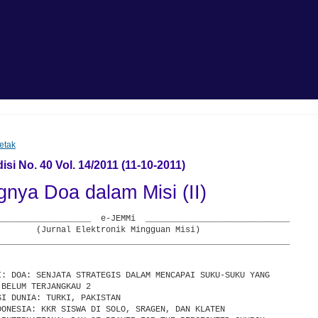
etak
si No. 40 Vol. 14/2011 (11-10-2011)
gnya Doa dalam Misi (II)
___________________  e-JEMMi  _____________________________

        (Jurnal Elektronik Mingguan Misi)

___________________________________________________________

I: DOA: SENJATA STRATEGIS DALAM MENCAPAI SUKU-SUKU YANG

BELUM TERJANGKAU 2

I DUNIA: TURKI, PAKISTAN

DONESIA: KKR SISWA DI SOLO, SRAGEN, DAN KLATEN
