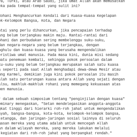
ya, Turki, atau Arab Saudi, jika umat Allah akan memusatkan

eka pada tempat-tempat yang sulit ini?

Rohani Menghancurkan Kendali dari Kuasa-Kuasa Kegelapan

ok-Kelompok Bangsa, Kota, dan Negara

ntai yang perlu dihancurkan, jika pencapaian terhadap

ang belum terjangkau makin maju. Rantai-rantai dari

ohani dan perbudakan sering membelenggu suku-suku,

dan negara-negara yang belum terjangkau, dengan

nghulu dan kuasa-kuasa yang berusaha mengendalikan

eristiwa umat manusia. Pada masa kini, dunia misi sedang

uatu penemuan kembali, sehingga pokok persoalan dalam

ku-suku yang belum terjangkau merupakan salah satu kuasa

a seperti pada saat Allah menghadapi dewa-dewa Mesir atau

ung Karmel, demikian juga kini pokok persoalan itu masih

alah satu pertarungan kuasa antara Allah yang sejati dengan

alsu, makhluk-makhluk rohani yang memegang kekuasaan atas

en manusia.

r dalam sebuah simposium tentang "penginjilan dengan kuasa"

eminary menegaskan, "Setan mendelegasikan anggota-anggota

gkat tinggi dari hierarki roh-roh jahat untuk mengendalikan

ayah, bangsa-bangsa, kota-kota, kelompok-kelompok bangsa,

tetangga, dan jaringan-jaringan sosial lainnya di seluruh

gasan mereka yang utama adalah untuk mencegah Allah

an dalam wilayah mereka, yang mereka lakukan melalui

 kegiatan dari roh-roh jahat yang berpangkat rendah."
