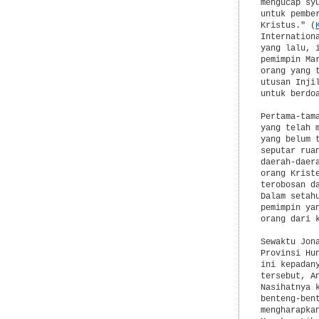
mengucap sy
untuk pembe
Kristus." (
Internation
yang lalu, 
pemimpin Ma
orang yang 
utusan Inji
untuk berdoa
Pertama-tam
yang telah 
yang belum 
seputar rua
daerah-daer
orang Krist
terobosan d
Dalam setah
pemimpin ya
orang dari 
Sewaktu Jon
Provinsi Hu
ini kepadan
tersebut, A
Nasihatnya 
benteng-ben
mengharapka