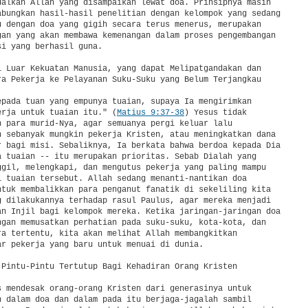
dalkan Allah yang disampaikan lewat doa. Prinsipnya masih

abungkan hasil-hasil penelitian dengan kelompok yang sedang

u dengan doa yang gigih secara terus menerus, merupakan

gan yang akan membawa kemenangan dalam proses pengembangan

i yang berhasil guna.

i Luar Kekuatan Manusia, yang dapat Melipatgandakan dan

ra Pekerja ke Pelayanan Suku-Suku yang Belum Terjangkau

epada tuan yang empunya tuaian, supaya Ia mengirimkan

erja untuk tuaian itu." (
Matius 9:37-38
) Yesus tidak

n para murid-Nya, agar semuanya pergi keluar lalu

n sebanyak mungkin pekerja Kristen, atau meningkatkan dana

r bagi misi. Sebaliknya, Ia berkata bahwa berdoa kepada Dia

a tuaian -- itu merupakan prioritas. Sebab Dialah yang

ggil, melengkapi, dan mengutus pekerja yang paling mampu

i tuaian tersebut. Allah sedang menanti-nantikan doa

ntuk membalikkan para penganut fanatik di sekeliling kita

g dilakukannya terhadap rasul Paulus, agar mereka menjadi

an Injil bagi kelompok mereka. Ketika jaringan-jaringan doa

ngan memusatkan perhatian pada suku-suku, kota-kota, dan

ra tertentu, kita akan melihat Allah membangkitkan

ar pekerja yang baru untuk menuai di dunia.

 Pintu-Pintu Tertutup Bagi Kehadiran Orang Kristen

s mendesak orang-orang Kristen dari generasinya untuk

h dalam doa dan dalam pada itu berjaga-jagalah sambil
