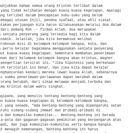
nunjukkan bahwa semua orang Kristen terlibat dalam

 yang tidak kelihatan dengan kuasa-kuasa kegelapan. Apalagi

ang terlibat dalam pencapaian suku-suku yang belum

sebagai utusan Injil, pendoa syafaat, atau ahli siasat.

atakan perjuangan kita harus dilaksanakan melalui doa dalam

 dari pedang Roh -- firman Allah, doa merupakan

a senjata penyerang yang tersedia bagi kita dalam

kosmik. Jelaslah, jika kita bermaksud melihat

erobosan misi di kelompok-kelompok bangsa, kota, dan

a perlu belajar bagaimana menggunakan senjata penyerang

but kuasa-kuasa kegelapan. Sementara membahas penerimaan

anan dari kelompok-kelompok bangsa akan Kristus, Wagner

 pengertian tersirat ini, "Jika hipotesis yang berkenaan

roh teritorial ini benar, dan jika kita dapat belajar

enghancurkan kendali mereka lewat kuasa Allah, sebenarnya

si sumbu penerimaan-perlawanan dapat berubah dalam

 orang berubah, dari sikap melawan menjadi terbuka dan

ima Kristus dalam waktu singkat.

ngipane, yang menulis tentang benteng-benteng yang

an kuasa-kuasa kegelapan di kelompok-kelompok bangsa,

al yang senada, "Ada benteng-benteng yang dipengaruhi setan

aruhi sidang-sidang jemaat dan pribadi-pribadi di

ra dan komunitas-komunitas... Benteng-benteng ini berada

la-pola dan gagasan-gagasan pemikiran yang berpengaruh atas

badi, dan juga komunitas-komunitas serta bangsa-bangsa.

at menagih kemenangan, benteng-benteng ini harus
