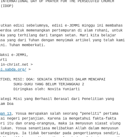
 INTERNATIONAL DAY OF PRAYER FOR THE PERSECUTED CHURCH

(IDOP)

jutkan edisi sebelumnya, edisi e-JEMMi minggu ini membahas

berdoa untuk memenangkan pertempuran di alam rohani, untuk

eka yang terhilang dari tangan setan. Mari kita belajar

asa yang dari Tuhan dengan menyimak artikel yang telah kami

ni. Tuhan memberkati.

aksi e-JEMMi,

rti

in-christ.net >

si.sabda.org/
 >

RTIKEL MISI: DOA: SENJATA STRATEGIS DALAM MENCAPAI

       SUKU-SUKU YANG BELUM TERJANGKAU 2

       Diringkas oleh: Novita Yuniarti

rategi Misi yang Berhasil Berasal dari Penelitian yang

am Doa

gan 13
, Yosua merupakan salah seorang "peneliti" pertama

tai negeri perjanjian. Karena ia mengetahui fakta-fakta

eri itu dan orang-orangnya, maka ia menyusun siasat ulung

klukan. Yosua senantiasa melibatkan Allah dalam menyusun

rateginya. Ia tidak bersandar pada pengertiannya sendiri,
