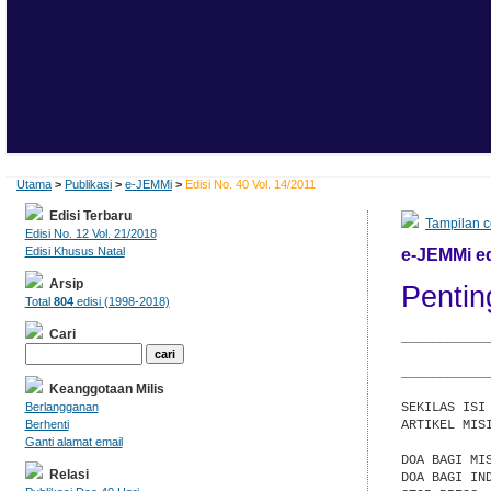
Utama
>
Publikasi
>
e-JEMMi
>
Edisi No. 40 Vol. 14/2011
Edisi Terbaru
Tampilan c
Edisi No. 12 Vol. 21/2018
Edisi Khusus Natal
e-JEMMi edi
Arsip
Pentin
Total
804
edisi (1998-2018)
Cari
___________
           
___________
Keanggotaan Milis
SEKILAS ISI

Berlangganan
ARTIKEL MIS
Berhenti
            
Ganti alamat email
DOA BAGI MIS
Relasi
DOA BAGI IN