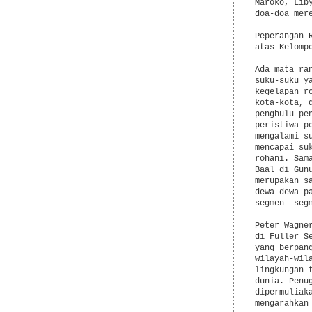
Maroko, Lib
doa-doa mer
Peperangan 
atas Kelomp
Ada mata ra
suku-suku y
kegelapan r
kota-kota, 
penghulu-pe
peristiwa-p
mengalami s
mencapai su
rohani. Sam
Baal di Gun
merupakan s
dewa-dewa p
segmen- segm
Peter Wagne
di Fuller S
yang berpan
wilayah-wil
lingkungan 
dunia. Penu
dipermuliak
mengarahkan