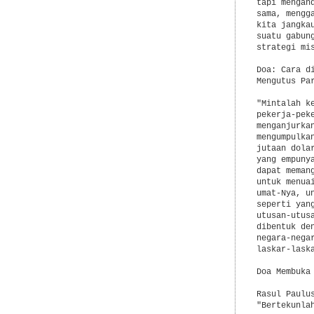
tapi mengan
sama, mengg
kita jangka
suatu gabun
strategi mis
Doa: Cara d
Mengutus Pa
"Mintalah k
pekerja-pek
menganjurka
mengumpulka
jutaan dola
yang empuny
dapat meman
untuk menua
umat-Nya, u
seperti yan
utusan-utus
dibentuk de
negara-nega
laskar-lask
Doa Membuka
Rasul Paulu
"Bertekunla