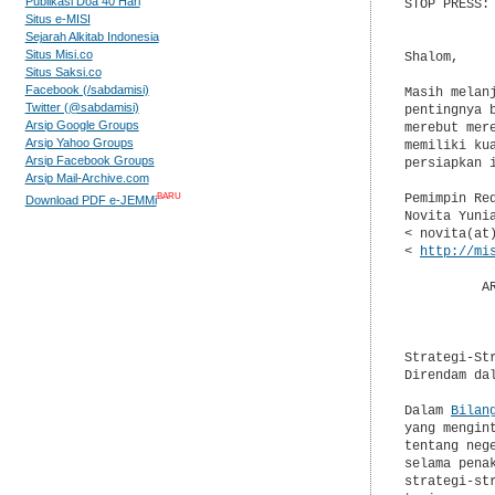
Publikasi Doa 40 Hari
STOP PRESS:
Situs e-MISI
            
Sejarah Alkitab Indonesia
Situs Misi.co
Shalom,

Situs Saksi.co
Facebook (/sabdamisi)
Masih melan
Twitter (@sabdamisi)
pentingnya 
Arsip Google Groups
merebut mer
Arsip Yahoo Groups
memiliki ku
Arsip Facebook Groups
persiapkan i
Arsip Mail-Archive.com
BARU
Pemimpin Red
Download PDF e-JEMMi
Novita Yunia
< novita(at)
< 
http://mi
          A
           
           
Strategi-St
Direndam dal
Dalam 
Bilan
yang mengin
tentang neg
selama pena
strategi-st