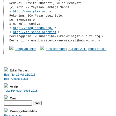
Redaksi: Novita Yuniarti, Yulia Oeniyati

(c) 2011 -- Yayasan Lembaga SABDA

< 
http://www.ylsa.org
 >

Rekening: BCA Pasar Legi Solo;

No. 0790266579

a.n. Yulia Oeniyati

< 
http://blog.sabda.org/
 >

< 
http://fb.sabda.org/misi
 >

Berlangganan: < subscribe-i-kan-misi(at)hub.xc.org >

Berhenti: < unsubscribe-i-kan-misi(at)hub.xc.org >
Tampilan cetak
edisi sebelum
|
08
/
Edisi 2011
|
edisi berikut
Edisi Terbaru
Edisi No. 12 Vol. 21/2018
Edisi Khusus Natal
Arsip
Total
804
edisi (1998-2018)
Cari
Keanggotaan Milis
Berlangganan