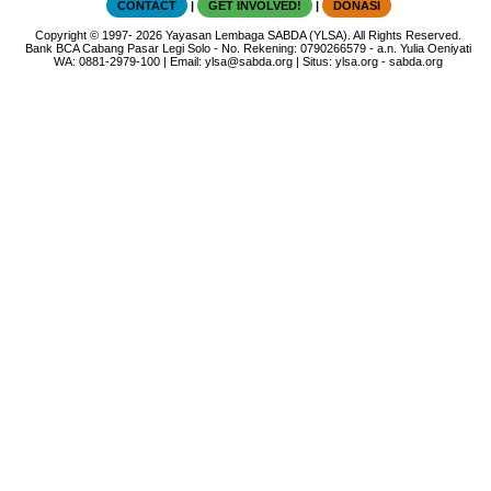
CONTACT
|
GET INVOLVED!
|
DONASI
Copyright
© 1997-
2026
Yayasan Lembaga SABDA (YLSA).
All Rights Reserved.
Bank BCA Cabang Pasar Legi Solo - No. Rekening: 0790266579 - a.n. Yulia Oeniyati
WA:
0881-2979-100
| Email:
ylsa@sabda.org
| Situs:
ylsa.org
-
sabda.org