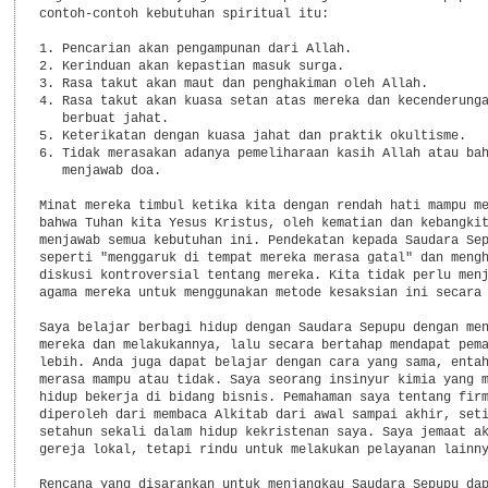
contoh-contoh kebutuhan spiritual itu:

1. Pencarian akan pengampunan dari Allah.

2. Kerinduan akan kepastian masuk surga.

3. Rasa takut akan maut dan penghakiman oleh Allah.

4. Rasa takut akan kuasa setan atas mereka dan kecenderunga
   berbuat jahat.

5. Keterikatan dengan kuasa jahat dan praktik okultisme.

6. Tidak merasakan adanya pemeliharaan kasih Allah atau bah
   menjawab doa.

Minat mereka timbul ketika kita dengan rendah hati mampu me
bahwa Tuhan kita Yesus Kristus, oleh kematian dan kebangkit
menjawab semua kebutuhan ini. Pendekatan kepada Saudara Sep
seperti "menggaruk di tempat mereka merasa gatal" dan mengh
diskusi kontroversial tentang mereka. Kita tidak perlu menj
agama mereka untuk menggunakan metode kesaksian ini secara 
Saya belajar berbagi hidup dengan Saudara Sepupu dengan men
mereka dan melakukannya, lalu secara bertahap mendapat pema
lebih. Anda juga dapat belajar dengan cara yang sama, entah
merasa mampu atau tidak. Saya seorang insinyur kimia yang m
hidup bekerja di bidang bisnis. Pemahaman saya tentang firm
diperoleh dari membaca Alkitab dari awal sampai akhir, seti
setahun sekali dalam hidup kekristenan saya. Saya jemaat ak
gereja lokal, tetapi rindu untuk melakukan pelayanan lainny
Rencana yang disarankan untuk menjangkau Saudara Sepupu dap