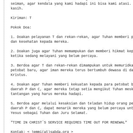
seiman, agar kendala yang kami hadapi ini bisa kami atasi. 
kasih.

Kiriman: T

Pokok Doa:

1. Doakan pelayanan T dan rekan-rekan, agar Tuhan memberi p
dan kesehatan kepada mereka.

2. Doakan juga agar Tuhan memampukan dan memberi hikmat kep
ketika sedang melayani yang belum percaya.

3. Berdoa agar T dan rekan-rekan dimampukan untuk memuridka
petobat baru, agar iman mereka terus bertumbuh dewasa di da
Kristus.

4. Doakan agar Tuhan memberi kekuatan kepada para petobat b
daerah P dan C, agar mereka tetap setia mengikut Tuhan mesk
tantangan yang harus mereka hadapi.

5. Berdoa agar melalui kesaksian dan teladan hidup orang pe
daerah P dan C, dapat menarik mereka yang belum percaya unt
Yesus sebagai Tuhan dan Juru Selamat.

"TIME IN CHRIST`S SERVICE REQUIRES TIME OUT FOR RENEWAL"

Kontak: < jemmi(at)sabda.org >
