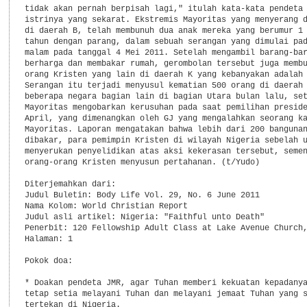
tidak akan pernah berpisah lagi," itulah kata-kata pendeta 
istrinya yang sekarat. Ekstremis Mayoritas yang menyerang d
di daerah B, telah membunuh dua anak mereka yang berumur 1 
tahun dengan parang, dalam sebuah serangan yang dimulai pad
malam pada tanggal 4 Mei 2011. Setelah mengambil barang-bar
berharga dan membakar rumah, gerombolan tersebut juga membu
orang Kristen yang lain di daerah K yang kebanyakan adalah 
Serangan itu terjadi menyusul kematian 500 orang di daerah 
beberapa negara bagian lain di bagian Utara bulan lalu, set
Mayoritas mengobarkan kerusuhan pada saat pemilihan preside
April, yang dimenangkan oleh GJ yang mengalahkan seorang ka
Mayoritas. Laporan mengatakan bahwa lebih dari 200 bangunan
dibakar, para pemimpin Kristen di wilayah Nigeria sebelah u
menyerukan penyelidikan atas aksi kekerasan tersebut, semen
orang-orang Kristen menyusun pertahanan. (t/Yudo)

Diterjemahkan dari:

Judul Buletin: Body Life Vol. 29, No. 6 June 2011

Nama Kolom: World Christian Report

Judul asli artikel: Nigeria: "Faithful unto Death"

Penerbit: 120 Fellowship Adult Class at Lake Avenue Church,
Halaman: 1

Pokok doa:

* Doakan pendeta JMR, agar Tuhan memberi kekuatan kepadanya
tetap setia melayani Tuhan dan melayani jemaat Tuhan yang s
tertekan di Nigeria.
