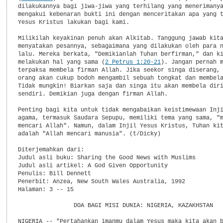
dilakukannya bagi jiwa-jiwa yang terhilang yang menerimanya
mengakui kebenaran bukti ini dengan menceritakan apa yang t
Yesus Kristus lakukan bagi kami.

Milikilah keyakinan penuh akan Alkitab. Tanggung jawab kita
menyatakan pesannya, sebagaimana yang dilakukan oleh para n
lalu. Mereka berkata, "Demikianlah Tuhan berfirman," dan ki
melakukan hal yang sama (
2 Petrus 1:20-21
). Jangan pernah m
terpaksa membela firman Allah. Jika seekor singa diserang, 
orang akan cukup bodoh mengambil sebuah tongkat dan membela
Tidak mungkin! Biarkan saja dan singa itu akan membela diri
sendiri. Demikian juga dengan firman Allah.

Penting bagi kita untuk tidak mengabaikan keistimewaan Inji
agama, termasuk Saudara Sepupu, memiliki tema yang sama, "m
mencari Allah". Namun, dalam Injil Yesus Kristus, Tuhan kit
adalah "Allah mencari manusia". (t/Dicky)

Diterjemahkan dari:

Judul asli buku: Sharing the Good News with Muslims

Judul asli artikel: A God Given Opportunity

Penulis: Bill Dennett

Penerbit: Anzea, New South Wales Australia, 1992

Halaman: 3 -- 15

                DOA BAGI MISI DUNIA: NIGERIA, KAZAKHSTAN

NIGERIA -- "Pertahankan imanmu dalam Yesus maka kita akan b