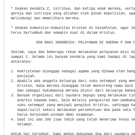
* Doakan pendeta Z, istrinya, dan ketiga anak mereka, serta
gereja dan istrinya yang ditahan oleh pihak kepolisian, aga
melindungi dan memelihara mereka.

* Doakan komunitas-komunitas Kristen di Kazakhstan, agar im
terus bertumbuh dan semakin kuat di dalam Kristus.

            DOA BAGI INDONESIA: PELAYANAN DI DAERAH P DAN C
Shalom, saya dan beberapa rekan melakukan pelayanan misi di
sampai C. Selama ini banyak kendala yang kami hadapi di lap
antaranya:

1. Kekristenan dianggap sebagai agama yang dibawa oleh bang
   penjajah.

2. Apabila ada anggota keluarga dari suku setempat yang men
   Kristen, maka mereka dianggap telah mencoreng nama baik 
   dan sebagai hukumannya mereka diusir dari keluarga bahka
3. Banyak organisasi dari Saudara Sepupu yang melakukan tin
   anarkis kepada kami, baik melalui pengusiran dan pembaka
   suku setempat yang menjadi pengikut Kristus, sehingga ka
   dapat/sulit sekali melakukan persekutuan doa pada satu t
   harus berpindah-pindah demi keamanan.

4. Saat ini ada 200 jiwa lebih yang telah menerima Yesus se
   Selamat.

Untuk hal tersebut, kami mohon dukungan doa dari saudara-sa