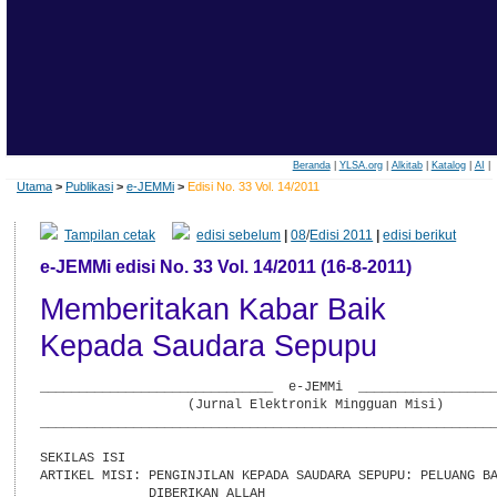
Beranda
|
YLSA.org
|
Alkitab
|
Katalog
|
AI
|
Utama
>
Publikasi
>
e-JEMMi
>
Edisi No. 33 Vol. 14/2011
Tampilan cetak
edisi sebelum
|
08
/
Edisi 2011
|
edisi berikut
e-JEMMi edisi No. 33 Vol. 14/2011 (16-8-2011)
Memberitakan Kabar Baik
Kepada Saudara Sepupu
______________________________  e-JEMMi  __________________
                   (Jurnal Elektronik Mingguan Misi)

___________________________________________________________
SEKILAS ISI

ARTIKEL MISI: PENGINJILAN KEPADA SAUDARA SEPUPU: PELUANG BA
              DIBERIKAN ALLAH
