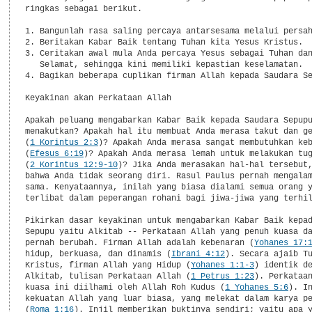
ringkas sebagai berikut.

1. Bangunlah rasa saling percaya antarsesama melalui persah
2. Beritakan Kabar Baik tentang Tuhan kita Yesus Kristus.

3. Ceritakan awal mula Anda percaya Yesus sebagai Tuhan dan
   Selamat, sehingga kini memiliki kepastian keselamatan.

4. Bagikan beberapa cuplikan firman Allah kepada Saudara Se
Keyakinan akan Perkataan Allah

Apakah peluang mengabarkan Kabar Baik kepada Saudara Sepupu
menakutkan? Apakah hal itu membuat Anda merasa takut dan ge
(
1 Korintus 2:3
)? Apakah Anda merasa sangat membutuhkan keb
(
Efesus 6:19
)? Apakah Anda merasa lemah untuk melakukan tug
(
2 Korintus 12:9-10
)? Jika Anda merasakan hal-hal tersebut,
bahwa Anda tidak seorang diri. Rasul Paulus pernah mengalam
sama. Kenyataannya, inilah yang biasa dialami semua orang y
terlibat dalam peperangan rohani bagi jiwa-jiwa yang terhil
Pikirkan dasar keyakinan untuk mengabarkan Kabar Baik kepad
Sepupu yaitu Alkitab -- Perkataan Allah yang penuh kuasa da
pernah berubah. Firman Allah adalah kebenaran (
Yohanes 17:
hidup, berkuasa, dan dinamis (
Ibrani 4:12
). Secara ajaib Tu
Kristus, firman Allah yang Hidup (
Yohanes 1:1-3
) identik de
Alkitab, tulisan Perkataan Allah (
1 Petrus 1:23
). Perkataan
kuasa ini diilhami oleh Allah Roh Kudus (
1 Yohanes 5:6
). In
kekuatan Allah yang luar biasa, yang melekat dalam karya pe
(
Roma 1:16
). Injil memberikan buktinya sendiri; yaitu apa y