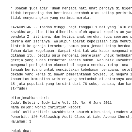
* Doakan juga agar Tuhan menjaga hati umat percaya di Niger
tidak terpancing dan bertindak ceroboh atas setiap peristiw
tidak menyenangkan yang menimpa mereka.

KAZAKHSTAN -- Ibadah Minggu pagi tanggal 1 Mei yang lalu di
Kazakhstan, tiba-tiba dihentikan oleh aparat kepolisian yan
pendeta Z, istrinya, dan ketiga anak mereka, juga seorang p
gereja dan istrinya. Walaupun aparat kepolisian juga memutu
listrik ke gereja tersebut, namun para jemaat tetap berdoa 
Tuhan dalam kegelapan. Sampai kini tak ada kabar mengenai m
ditahan itu, begitu pula mengenai penjelasan untuk membubar
gereja yang sudah terdaftar secara hukum. Republik Kazakhst
mengenai peningkatan ekonomi di negara mereka. Tetapi umat 
tengah berjuang untuk menciptakan kebebasan beragama, setel
dekade yang keras di bawah pemerintahan Soviet. Di negara i
komunitas-komunitas Kristen yang bertumbuh di antaranya ada
15 juta populasi yang terdiri dari 76 suku, bahasa, dan ban
(t/Yudo)

Diterjemahkan dari:

Judul Buletin: Body Life Vol. 29, No. 6 June 2011

Nama Kolom: World Christian Report

Judul asli artikel: Kazakhstan: Church Disrupted, Leaders A
Penerbit: 120 Fellowship Adult Class at Lake Avenue Church,
Halaman: 3

Pokok doa:
