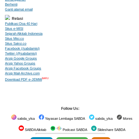
Berhenti
Ganti alamat email
Relasi
Publikasi Doa 40 Hari
Situs e-MISI
Sejarah Alkitab Indonesia
Situs Misi.co
Situs Saksi.co
Facebook (/sabdamisi)
Twitter (@sabdamisi)
Arsip Google Groups
Arsip Yahoo Groups
Arsip Facebook Groups
Arsip Mail-Archive.com
BARU
Download PDF e-JEMMi
Follow Us:
sabda_ylsa
Yayasan Lembaga SABDA
sabda_ylsa
Mores
SABDA Alkitab
Podcast SABDA
Slideshare SABDA