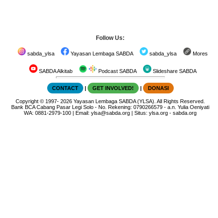
Follow Us:
sabda_ylsa
Yayasan Lembaga SABDA
sabda_ylsa
Mores
SABDA Alkitab
Podcast SABDA
Slideshare SABDA
CONTACT
|
GET INVOLVED!
|
DONASI
Copyright
© 1997-
2026
Yayasan Lembaga SABDA (YLSA).
All Rights Reserved.
Bank BCA Cabang Pasar Legi Solo - No. Rekening: 0790266579 - a.n. Yulia Oeniyati
WA:
0881-2979-100
| Email:
ylsa@sabda.org
| Situs:
ylsa.org
-
sabda.org