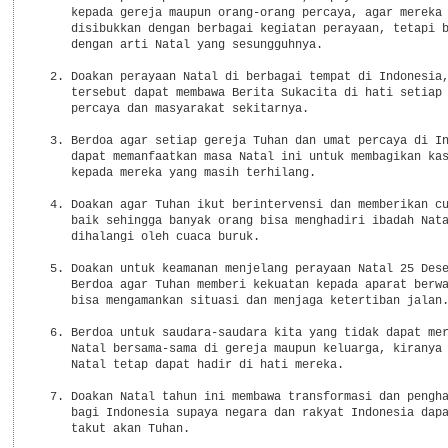
     kepada gereja maupun orang-orang percaya, agar mereka 
     disibukkan dengan berbagai kegiatan perayaan, tetapi b
     dengan arti Natal yang sesungguhnya.

  2. Doakan perayaan Natal di berbagai tempat di Indonesia,
     tersebut dapat membawa Berita Sukacita di hati setiap 
     percaya dan masyarakat sekitarnya.

  3. Berdoa agar setiap gereja Tuhan dan umat percaya di In
     dapat memanfaatkan masa Natal ini untuk membagikan kas
     kepada mereka yang masih terhilang.

  4. Doakan agar Tuhan ikut berintervensi dan memberikan cu
     baik sehingga banyak orang bisa menghadiri ibadah Nata
     dihalangi oleh cuaca buruk.

  5. Doakan untuk keamanan menjelang perayaan Natal 25 Dese
     Berdoa agar Tuhan memberi kekuatan kepada aparat berwa
     bisa mengamankan situasi dan menjaga ketertiban jalan.
  6. Berdoa untuk saudara-saudara kita yang tidak dapat mer
     Natal bersama-sama di gereja maupun keluarga, kiranya 
     Natal tetap dapat hadir di hati mereka.

  7. Doakan Natal tahun ini membawa transformasi dan pengha
     bagi Indonesia supaya negara dan rakyat Indonesia dapa
     takut akan Tuhan.
