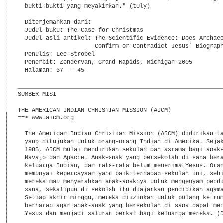
  bukti-bukti yang meyakinkan." (tUly)

  Diterjemahkan dari:

  Judul buku: The Case for Christmas

  Judul asli artikel: The Scientific Evidence: Does Archaeo
                      Confirm or Contradict Jesus` Biograph
  Penulis: Lee Strobel

  Penerbit: Zondervan, Grand Rapids, Michigan 2005

  Halaman: 37 -- 45

___________________________________________________________
SUMBER MISI

THE AMERICAN INDIAN CHRISTIAN MISSION (AICM)

==> www.aicm.org

  The American Indian Christian Mission (AICM) didirikan ta
  yang ditujukan untuk orang-orang Indian di Amerika. Sejak
  1985, AICM mulai mendirikan sekolah dan asrama bagi anak-
  Navajo dan Apache. Anak-anak yang bersekolah di sana bera
  keluarga Indian, dan rata-rata belum menerima Yesus. Oran
  memunyai kepercayaan yang baik terhadap sekolah ini, sehi
  mereka mau menyerahkan anak-anaknya untuk mengenyam pendi
  sana, sekalipun di sekolah itu diajarkan pendidikan agama
  Setiap akhir minggu, mereka diizinkan untuk pulang ke rum
  berharap agar anak-anak yang bersekolah di sana dapat men
  Yesus dan menjadi saluran berkat bagi keluarga mereka. (D