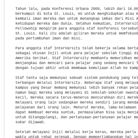
  Tahun lalu, pada Konferensi Urbana 2009, lebih dari 16.00
  berkumpul di kota St. Louis, AS untuk menghidupkan atau m
  kembali iman mereka dan untuk menangkap imbas dari Misi A
  kehidupan mereka dan dunia. Setahun kemudian, InterVarsit
  Fellowship mengirim para anggota staf konferensi tersebut
  St. Louis. Kali itu adalah giliran mereka untuk memfokusk
  pada pertumbuhan iman dan misi.

  Para anggota staf InterVarsity telah bekerja selama berta
  sebagai Utusan Injil untuk para pelajar sekolah tinggi di
  Amerika Serikat. Staf InterVarsity membantu memuridkan me
  menjangkau dan mencari para pelajar yang sedang mencari T
  dengan tujuan akhir untuk membawa kemuliaan Allah ke kamp
  Staf tentu saja memunyai sebuah sistem pendukung yang tel
  terbangun melalui InterVarsity. Beberapa staf yang melaya
  kampus yang besar memang memunyai lebih banyak rekan pela
  namun bagi mereka yang melayani di sekolah-sekolah swasta
  kecil, mereka secara terus-menerus mencurahkan diri merek
  melayani orang lain sedangkan mereka sendiri jarang menda
  pelayanan dari orang lain. Menurut mereka, lama-kelamaan 
  dapat membuat mereka suntuk, permasalahan bisa saja menja
  untuk ditanggulangi, dan pertanyaan-pertanyaan pelajar me
  sukar dijawab.

  Setelah melayani Injil melalui kerja keras, mereka perlu 
  waktu untuk rehat sejenak. Dengan mempertimbangkan hal in