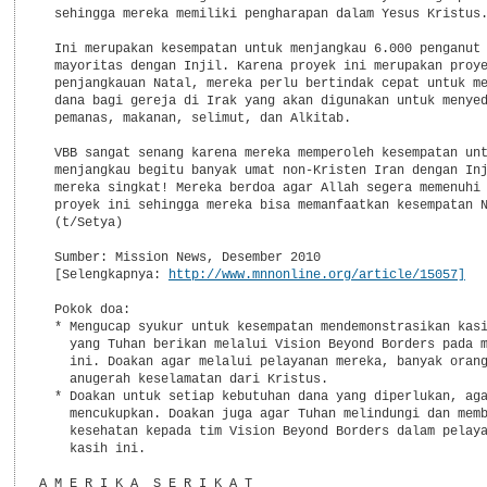
  sehingga mereka memiliki pengharapan dalam Yesus Kristus.
  Ini merupakan kesempatan untuk menjangkau 6.000 penganut 
  mayoritas dengan Injil. Karena proyek ini merupakan proye
  penjangkauan Natal, mereka perlu bertindak cepat untuk me
  dana bagi gereja di Irak yang akan digunakan untuk menyed
  pemanas, makanan, selimut, dan Alkitab.

  VBB sangat senang karena mereka memperoleh kesempatan unt
  menjangkau begitu banyak umat non-Kristen Iran dengan Inj
  mereka singkat! Mereka berdoa agar Allah segera memenuhi 
  proyek ini sehingga mereka bisa memanfaatkan kesempatan N
  (t/Setya)

  Sumber: Mission News, Desember 2010

  [Selengkapnya: 
http://www.mnnonline.org/article/15057]
  Pokok doa:

  * Mengucap syukur untuk kesempatan mendemonstrasikan kasi
    yang Tuhan berikan melalui Vision Beyond Borders pada m
    ini. Doakan agar melalui pelayanan mereka, banyak orang
    anugerah keselamatan dari Kristus.

  * Doakan untuk setiap kebutuhan dana yang diperlukan, aga
    mencukupkan. Doakan juga agar Tuhan melindungi dan memb
    kesehatan kepada tim Vision Beyond Borders dalam pelaya
    kasih ini.

A M E R I K A  S E R I K A T
