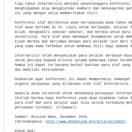
  tiga tahun InterVarsity menjadi penyelenggara konferensi 
  menghidupkan atau menggiatkan kembali dan menyegarkan par
  ini yang dengan setia memberitakan Injil.

  Konferensi staf berikutnya akan berlangsung pada tahun de
  staf akan bertemu di St. Louis untuk beribadah, belajar f
  Allah, menghadiri seminar-seminar, dan berdoa untuk para 
  universitas. Para staf akan mendapat kesempatan untuk mem
  kisah mereka dan berjumpa dengan para pelayan lain dari I
  yang sama-sama terbeban untuk membawa Injil bagi pemuda A
  InterVarsity telah menyaksikan para pelajar berduyun-duyu
  untuk percaya kepada Kristus selama beberapa tahun terakh
  Semua ini dapat terlaksana berkat bantuan para staf yang 
  dan memiliki keteladanan.

  Doakanlah agar konferensi ini dapat memperbarui semangat 
  urgensi pelayanan yang dilakukan oleh staf InterVarsity.

  Apabila Anda tersentuh untuk mendukung pelayanan InterVar
  ikutlah berdoa bagi konferensi yang akan diadakan tahun d
  para staf dan para pelajar agar bisa saling terhubung mel
  pertemuan tersebut. (t/Samuel)

  Sumber: Mission News, Desember 2010

  [Selengkapnya: 
http://www.mnnonline.org/article/15031]
  Pokok doa:
