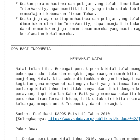
  * Doakan para mahasiswa dan pelajar yang telah dimuridkan
    InterVarsity, agar memiliki hati yang rindu untuk lebih
    mempelajari kebenaran firman Tuhan.

  * Doaka juga agar setiap mahasiswa dan pelajar yang telah
    dimuridkan oleh tim InterVarsity, dapat menjadi teladan
    dapat memuridkan juga teman-teman mereka yang masih rag
    keselamatan kekal mereka.

___________________________________________________________
DOA BAGI INDONESIA

                           MENYAMBUT NATAL

  Natal telah tiba. Berbagai pernak-pernik Natal telah meng
  beberapa sudut toko dan mungkin juga ruangan rumah kita. 
  menjelang Natal, kita cukup disibukkan dengan berbagai ma
  kegiatan guna menyambut datangnya hari yang istimewa ters
  berharap Natal tahun ini tidak hanya akan diisi dengan ke
  perayaan, tapi biarlah Kabar Baik yang membawa sukacita k
  perubahan transformasi hidup, baik untuk diri kita secara
  keluarga, maupun untuk Indonesia, dapat terwujud.

  Sumber: Publikasi KADOS Edisi 42 Tahun 2010

  [Selengkapnya: 
http://www.sabda.org/publikasi/kados/042/
  Pokok Doa:

  1. Doakan persiapan Natal tahun 2010, supaya Tuhan member