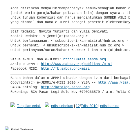
___________________________________________________________
Anda diizinkan menyalin/memperbanyak semua/sebagian bahan d
(untuk warta gereja/bahan pelayanan lain) dengan syarat: ti
untuk tujuan komersial dan harus mencantumkan SUMBER ASLI b
yang diambil dan nama e-JEMMi sebagai penerbit elektronikny
___________________________________________________________
Staf Redaksi: Novita Yuniarti dan Yulia Oeniyati

Kontak Redaksi: < jemmi(at)sabda.org >

Untuk berlangganan: < subscribe-i-kan-misi(at)hub.xc.org >

Untuk berhenti: < unsubscribe-i-kan-misi(at)hub.xc.org >

Untuk pertanyaan/saran/bahan: < owner-i-kan-misi(at)hub.xc.
___________________________________________________________
Situs e-MISI dan e-JEMMi: 
http://misi.sabda.org
Arsip e-JEMMi: 
http://www.sabda.org/publikasi/misi
Facebook MISI: 
http://fb.sabda.org/misi
___________________________________________________________
Bahan-bahan dalam e-JEMMi disadur dengan izin dari berbagai
Copyright(c) e-JEMMi/e-MISI 2010 / YLSA -- 
http://www.ylsa
SABDA Katalog: 
http://katalog.sabda.org
Rekening: BCA Pasar Legi Solo No. 0790266579 / a.n. Yulia O
__________________________________________________________
Tampilan cetak
edisi sebelum
|
12
/
Edisi 2010
|
edisi berikut
Edisi Terbaru