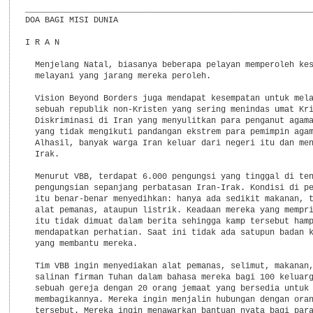
___________________________________________________________
DOA BAGI MISI DUNIA

I R A N

  Menjelang Natal, biasanya beberapa pelayan memperoleh kes
  melayani yang jarang mereka peroleh.

  Vision Beyond Borders juga mendapat kesempatan untuk mela
  sebuah republik non-Kristen yang sering menindas umat Kri
  Diskriminasi di Iran yang menyulitkan para penganut agama
  yang tidak mengikuti pandangan ekstrem para pemimpin agam
  Alhasil, banyak warga Iran keluar dari negeri itu dan men
  Irak.

  Menurut VBB, terdapat 6.000 pengungsi yang tinggal di ten
  pengungsian sepanjang perbatasan Iran-Irak. Kondisi di pe
  itu benar-benar menyedihkan: hanya ada sedikit makanan, t
  alat pemanas, ataupun listrik. Keadaan mereka yang mempri
  itu tidak dimuat dalam berita sehingga kamp tersebut hamp
  mendapatkan perhatian. Saat ini tidak ada satupun badan k
  yang membantu mereka.

  Tim VBB ingin menyediakan alat pemanas, selimut, makanan,
  salinan firman Tuhan dalam bahasa mereka bagi 100 keluarg
  sebuah gereja dengan 20 orang jemaat yang bersedia untuk

  membagikannya. Mereka ingin menjalin hubungan dengan oran
  tersebut. Mereka ingin menawarkan bantuan nyata bagi para