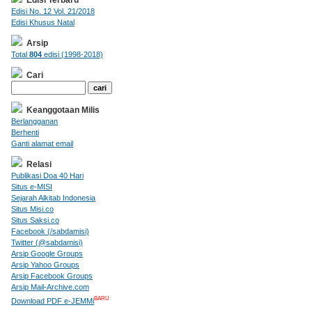
Edisi No. 12 Vol. 21/2018
Edisi Khusus Natal
Arsip
Total
804
edisi (1998-2018)
Cari
Keanggotaan Milis
Berlangganan
Berhenti
Ganti alamat email
Relasi
Publikasi Doa 40 Hari
Situs e-MISI
Sejarah Alkitab Indonesia
Situs Misi.co
Situs Saksi.co
Facebook (/sabdamisi)
Twitter (@sabdamisi)
Arsip Google Groups
Arsip Yahoo Groups
Arsip Facebook Groups
Arsip Mail-Archive.com
BARU
Download PDF e-JEMMi