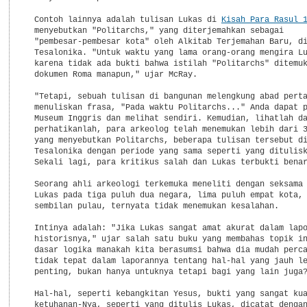
  Contoh lainnya adalah tulisan Lukas di 
Kisah Para Rasul 
  menyebutkan "Politarchs," yang diterjemahkan sebagai

  "pembesar-pembesar kota" oleh Alkitab Terjemahan Baru, di
  Tesalonika. "Untuk waktu yang lama orang-orang mengira Lu
  karena tidak ada bukti bahwa istilah "Politarchs" ditemuk
  dokumen Roma manapun," ujar McRay.

  "Tetapi, sebuah tulisan di bangunan melengkung abad perta
  menuliskan frasa, "Pada waktu Politarchs..." Anda dapat p
  Museum Inggris dan melihat sendiri. Kemudian, lihatlah da
  perhatikanlah, para arkeolog telah menemukan lebih dari 3
  yang menyebutkan Politarchs, beberapa tulisan tersebut di
  Tesalonika dengan periode yang sama seperti yang ditulisk
  Sekali lagi, para kritikus salah dan Lukas terbukti benar
  Seorang ahli arkeologi terkemuka meneliti dengan seksama 
  Lukas pada tiga puluh dua negara, lima puluh empat kota, 
  sembilan pulau, ternyata tidak menemukan kesalahan.

  Intinya adalah: "Jika Lukas sangat amat akurat dalam lapo
  historisnya," ujar salah satu buku yang membahas topik in
  dasar logika manakah kita berasumsi bahwa dia mudah perca
  tidak tepat dalam laporannya tentang hal-hal yang jauh le
  penting, bukan hanya untuknya tetapi bagi yang lain juga?
  Hal-hal, seperti kebangkitan Yesus, bukti yang sangat kua
  ketuhanan-Nya, seperti yang ditulis Lukas, dicatat dengan