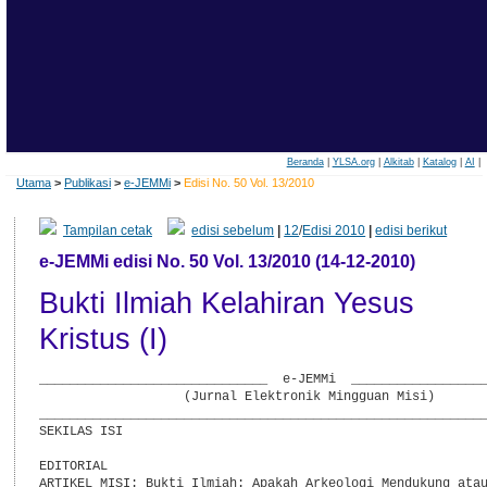
Beranda
|
YLSA.org
|
Alkitab
|
Katalog
|
AI
|
Utama
>
Publikasi
>
e-JEMMi
>
Edisi No. 50 Vol. 13/2010
Tampilan cetak
edisi sebelum
|
12
/
Edisi 2010
|
edisi berikut
e-JEMMi edisi No. 50 Vol. 13/2010 (14-12-2010)
Bukti Ilmiah Kelahiran Yesus
Kristus (I)
______________________________  e-JEMMi  __________________
                   (Jurnal Elektronik Mingguan Misi)

___________________________________________________________
SEKILAS ISI

EDITORIAL

ARTIKEL MISI: Bukti Ilmiah: Apakah Arkeologi Mendukung atau