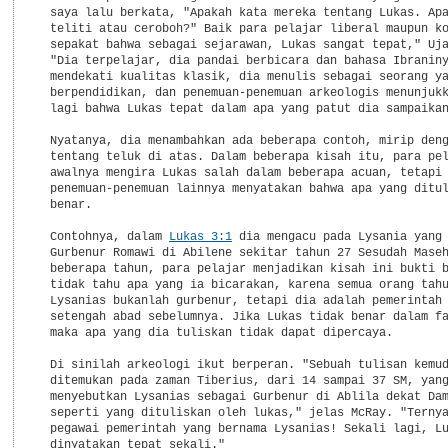
Lukas 3:1
 dia mengacu pada Lysania yang 
  Gurbenur Romawi di Abilene sekitar tahun 27 Sesudah Maseh
  beberapa tahun, para pelajar menjadikan kisah ini bukti b
  tidak tahu apa yang ia bicarakan, karena semua orang tahu
  Lysanias bukanlah gurbenur, tetapi dia adalah pemerintah 
  setengah abad sebelumnya. Jika Lukas tidak benar dalam fa
  maka apa yang dia tuliskan tidak dapat dipercaya.

  Di sinilah arkeologi ikut berperan. "Sebuah tulisan kemud
  ditemukan pada zaman Tiberius, dari 14 sampai 37 SM, yang
  menyebutkan Lysanias sebagai Gurbenur di Ablila dekat Dam
  seperti yang dituliskan oleh lukas," jelas McRay. "Ternya
  pegawai pemerintah yang bernama Lysanias! Sekali lagi, Lu
  dinyatakan tepat sekali."
