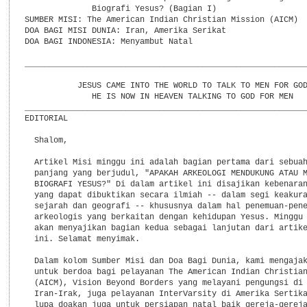
              Biografi Yesus? (Bagian I)

SUMBER MISI: The American Indian Christian Mission (AICM)

DOA BAGI MISI DUNIA: Iran, Amerika Serikat

DOA BAGI INDONESIA: Menyambut Natal

___________________________________________________________
           JESUS CAME INTO THE WORLD TO TALK TO MEN FOR GOD
              HE IS NOW IN HEAVEN TALKING TO GOD FOR MEN

___________________________________________________________
EDITORIAL

  Shalom,

  Artikel Misi minggu ini adalah bagian pertama dari sebuah
  panjang yang berjudul, "APAKAH ARKEOLOGI MENDUKUNG ATAU M
  BIOGRAFI YESUS?" Di dalam artikel ini disajikan kebenaran
  yang dapat dibuktikan secara ilmiah -- dalam segi keakura
  sejarah dan geografi -- khususnya dalam hal penemuan-pene
  arkeologis yang berkaitan dengan kehidupan Yesus. Minggu 
  akan menyajikan bagian kedua sebagai lanjutan dari artike
  ini. Selamat menyimak.

  Dalam kolom Sumber Misi dan Doa Bagi Dunia, kami mengajak
  untuk berdoa bagi pelayanan The American Indian Christian
  (AICM), Vision Beyond Borders yang melayani pengungsi di 
  Iran-Irak, juga pelayanan InterVarsity di Amerika Sertika
  lupa doakan juga untuk persiapan natal baik gereja-gereja