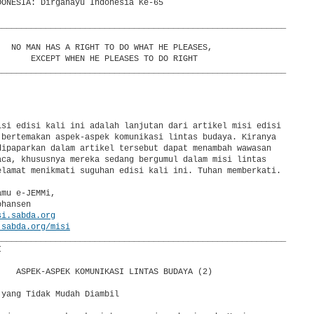
DONESIA: Dirgahayu Indonesia Ke-65

___________________________________________________________

   NO MAN HAS A RIGHT TO DO WHAT HE PLEASES,

       EXCEPT WHEN HE PLEASES TO DO RIGHT

___________________________________________________________

isi edisi kali ini adalah lanjutan dari artikel misi edisi

 bertemakan aspek-aspek komunikasi lintas budaya. Kiranya

dipaparkan dalam artikel tersebut dapat menambah wawasan

aca, khususnya mereka sedang bergumul dalam misi lintas

elamat menikmati suguhan edisi kali ini. Tuhan memberkati.

mu e-JEMMi,

hansen

si.sabda.org
.sabda.org/misi
___________________________________________________________



    ASPEK-ASPEK KOMUNIKASI LINTAS BUDAYA (2)

yang Tidak Mudah Diambil
