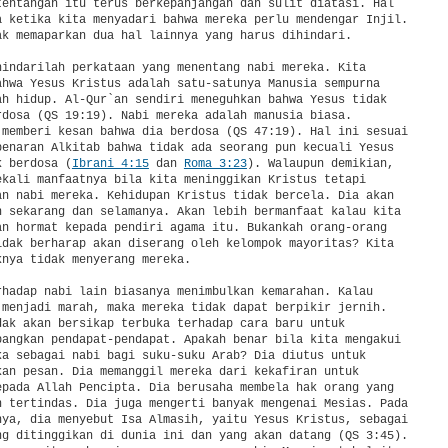
tentangan itu terus berkepanjangan dan sulit diatasi. Hal

a ketika kita menyadari bahwa mereka perlu mendengar Injil.

ak memaparkan dua hal lainnya yang harus dihindari.

hindarilah perkataan yang menentang nabi mereka. Kita

ahwa Yesus Kristus adalah satu-satunya Manusia sempurna

ah hidup. Al-Qur`an sendiri meneguhkan bahwa Yesus tidak

rdosa (QS 19:19). Nabi mereka adalah manusia biasa.

 memberi kesan bahwa dia berdosa (QS 47:19). Hal ini sesuai

benaran Alkitab bahwa tidak ada seorang pun kecuali Yesus

k berdosa (
Ibrani 4:15
 dan 
Roma 3:23
). Walaupun demikian,

ekali manfaatnya bila kita meninggikan Kristus tetapi

an nabi mereka. Kehidupan Kristus tidak bercela. Dia akan

n sekarang dan selamanya. Akan lebih bermanfaat kalau kita

an hormat kepada pendiri agama itu. Bukankah orang-orang

idak berharap akan diserang oleh kelompok mayoritas? Kita

nya tidak menyerang mereka.

rhadap nabi lain biasanya menimbulkan kemarahan. Kalau

 menjadi marah, maka mereka tidak dapat berpikir jernih.

dak akan bersikap terbuka terhadap cara baru untuk

bangkan pendapat-pendapat. Apakah benar bila kita mengakui

ka sebagai nabi bagi suku-suku Arab? Dia diutus untuk

kan pesan. Dia memanggil mereka dari kekafiran untuk

epada Allah Pencipta. Dia berusaha membela hak orang yang

n tertindas. Dia juga mengerti banyak mengenai Mesias. Pada

nya, dia menyebut Isa Almasih, yaitu Yesus Kristus, sebagai

ng ditinggikan di dunia ini dan yang akan datang (QS 3:45).
