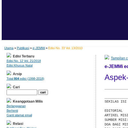
Utama
>
Publikasi
>
e-JEMMi
>
Edisi No. 33 Vol. 13/2010
Edisi Terbaru
Tampilan c
Edisi No. 12 Vol. 21/2018
Edisi Khusus Natal
e-JEMMi ed
Arsip
Aspek-
Total
804
edisi (1998-2018)
Cari
___________
           
___________
Keanggotaan Milis
SEKILAS ISI

Berlangganan
EDITORIAL

Berhenti
ARTIKEL MIS
Ganti alamat email
SUMBER MISI:
Relasi
DOA BAGI MIS