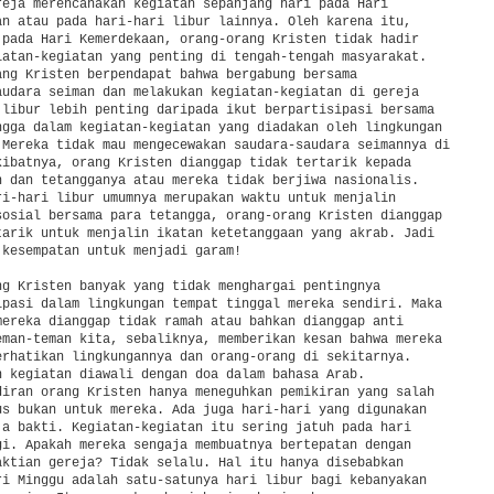
reja merencanakan kegiatan sepanjang hari pada Hari

an atau pada hari-hari libur lainnya. Oleh karena itu,

 pada Hari Kemerdekaan, orang-orang Kristen tidak hadir

iatan-kegiatan yang penting di tengah-tengah masyarakat.

ang Kristen berpendapat bahwa bergabung bersama

audara seiman dan melakukan kegiatan-kegiatan di gereja

 libur lebih penting daripada ikut berpartisipasi bersama

ngga dalam kegiatan-kegiatan yang diadakan oleh lingkungan

 Mereka tidak mau mengecewakan saudara-saudara seimannya di

kibatnya, orang Kristen dianggap tidak tertarik kepada

n dan tetangganya atau mereka tidak berjiwa nasionalis.

ri-hari libur umumnya merupakan waktu untuk menjalin

sosial bersama para tetangga, orang-orang Kristen dianggap

tarik untuk menjalin ikatan ketetanggaan yang akrab. Jadi

 kesempatan untuk menjadi garam!

ng Kristen banyak yang tidak menghargai pentingnya

ipasi dalam lingkungan tempat tinggal mereka sendiri. Maka

mereka dianggap tidak ramah atau bahkan dianggap anti

eman-teman kita, sebaliknya, memberikan kesan bahwa mereka

erhatikan lingkungannya dan orang-orang di sekitarnya.

n kegiatan diawali dengan doa dalam bahasa Arab.

diran orang Kristen hanya meneguhkan pemikiran yang salah

us bukan untuk mereka. Ada juga hari-hari yang digunakan

ja bakti. Kegiatan-kegiatan itu sering jatuh pada hari

gi. Apakah mereka sengaja membuatnya bertepatan dengan

aktian gereja? Tidak selalu. Hal itu hanya disebabkan

ri Minggu adalah satu-satunya hari libur bagi kebanyakan
