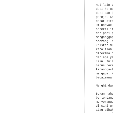
  Hal lain 
  dasi ke g
  dasi dan 
  gereja? K
  dapat dit
  Di banyak
  seperti i
  dan peci 
  mengangga
  seorang I
  Kristen m
  kenalilah
  diterima 
  dan apa y
  lain. Sul
  harus ber
  tetangga-
  mengapa. 
  bagaimana
  Menghindar
  Bukan rah
  bertentan
  menyerang
  di sini u
  atau piha