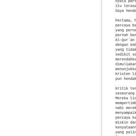
  nyata per
  itu teras
  Saya hend
  Pertama, 
  percaya b
  yang pern
  pernah be
  Al-Qur`an
  dengan ke
  yang tida
  sedikit s
  merendahk
  dimuliaka
  menunjukk
  Kristen t
  pun hendak
  Kritik te
  seseorang
  Mereka ti
  mempertim
  nabi mere
  menyampai
  percaya k
  miskin da
  kenyataan
  yang pali