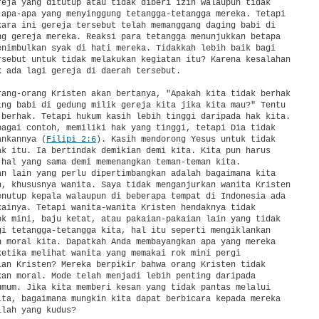
reja yang ditutup atau tidak diberi izin walaupun tidak

 apa-apa yang menyinggung tetangga-tetangga mereka. Tetapi

kara ini gereja tersebut telah memanggang daging babi di

ng gereja mereka. Reaksi para tetangga menunjukkan betapa

enimbulkan syak di hati mereka. Tidakkah lebih baik bagi

rsebut untuk tidak melakukan kegiatan itu? Karena kesalahan

k ada lagi gereja di daerah tersebut.

rang-orang Kristen akan bertanya, "Apakah kita tidak berhak

ing babi di gedung milik gereja kita jika kita mau?" Tentu

 berhak. Tetapi hukum kasih lebih tinggi daripada hak kita.

bagai contoh, memiliki hak yang tinggi, tetapi Dia tidak

ankannya (
Filipi 2:6
). Kasih mendorong Yesus untuk tidak

ak itu. Ia bertindak demikian demi kita. Kita pun harus

 hal yang sama demi memenangkan teman-teman kita.

an lain yang perlu dipertimbangkan adalah bagaimana kita

n, khususnya wanita. Saya tidak menganjurkan wanita Kristen

enutup kepala walaupun di beberapa tempat di Indonesia ada

kainya. Tetapi wanita-wanita Kristen hendaknya tidak

ok mini, baju ketat, atau pakaian-pakaian lain yang tidak

gi tetangga-tetangga kita, hal itu seperti mengiklankan

n moral kita. Dapatkah Anda membayangkan apa yang mereka

ketika melihat wanita yang memakai rok mini pergi

ian Kristen? Mereka berpikir bahwa orang Kristen tidak

kan moral. Mode telah menjadi lebih penting daripada

umum. Jika kita memberi kesan yang tidak pantas melalui

ita, bagaimana mungkin kita dapat berbicara kepada mereka

lah yang kudus?
