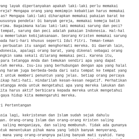
yang layak dipertanyakan apakah laki-laki perlu memakai

ereja? Mengapa orang yang memimpin kebaktian harus memakai

jas? Mengapa laki-laki diharapkan memakai pakaian barat ke

hususnya pendeta! Di banyak gereja, memakai kemeja batik

erima. Bagaimana kalau laki-laki memakai sarung dan peci?

 tempat, sarung dan peci adalah pakaian Indonesia. Hal-hal

tu memerlukan kebijaksanaan. Seorang Kristen memakai sarung

pada hari-hari khusus seperti Idul Fitri. Teman-teman

p perbuatan itu sangat menghormati mereka. Di daerah lain,

ndonesia, apalagi orang barat, yang dikenal sebagai orang

ungkin sama sekali dilarang memakai peci. Karena itu,

 para tetangga Anda dan temukan sendiri apa yang dapat

oleh mereka. Isu-isu yang berhubungan dengan apa yang halal

ang haram juga berbeda-beda dari satu tempat ke tempat yang

it untuk memberi penuntun yang jelas. Setiap orang percaya

sikap hati-hati. Hindarilah kesan-kesan negatif. Perhatikan

tetangga Anda untuk mengetahui apa yang mereka lakukan dan

Kita harus aktif berbicara kepada mereka untuk mengetahui

 gaya hidup kita memengaruhi mereka.

i Pertentangan

asia lagi, kekristenan dan Islam sudah sejak dahulu

gan. Orang-orang Islam dan orang-orang Kristen saling

, saling menganiaya, dan saling membunuh. Tidak ada gunanya

ntuk menentukan pihak mana yang lebih banyak menyerang,

k mana yang orang-orangnya paling banyak mati syahid. Yang
