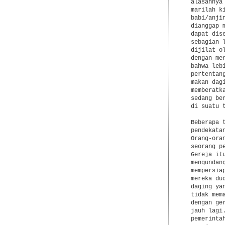
  alasannya
  marilah k
  babi/anji
  dianggap 
  dapat dis
  sebagian 
  dijilat o
  dengan me
  bahwa leb
  pertentan
  makan dag
  memberatk
  sedang be
  di suatu 
  Beberapa 
  pendekata
  Orang-ora
  seorang p
  Gereja it
  mengundan
  mempersia
  mereka du
  daging ya
  tidak mem
  dengan ge
  jauh lagi
  pemerinta