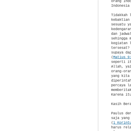
  orang Ind
  Indonesia
  Tidakkah 
  kebaktian
  sesuatu y
  kedengara
  dan jadwa
  sehingga 
  kegiatan 
  tersesat?
  supaya da
  (
Matius 9
  seperti i
  Allah, ya
  orang-ora
  yang kita
  diperinta
  percaya l
  memberita
  Karena it
  Kasih Ber
  Paulus de
  saja yang
  (
1 Korint
  harus rel