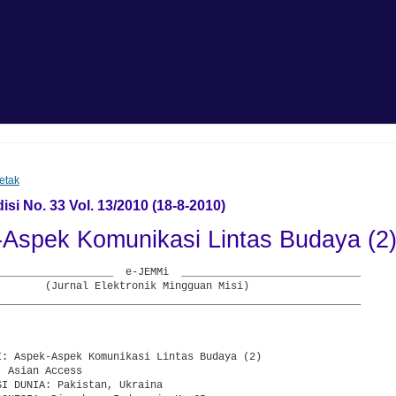
etak
isi No. 33 Vol. 13/2010 (18-8-2010)
Aspek Komunikasi Lintas Budaya (2
___________________  e-JEMMi  _____________________________

        (Jurnal Elektronik Mingguan Misi)

___________________________________________________________

I: Aspek-Aspek Komunikasi Lintas Budaya (2)

 Asian Access

I DUNIA: Pakistan, Ukraina
