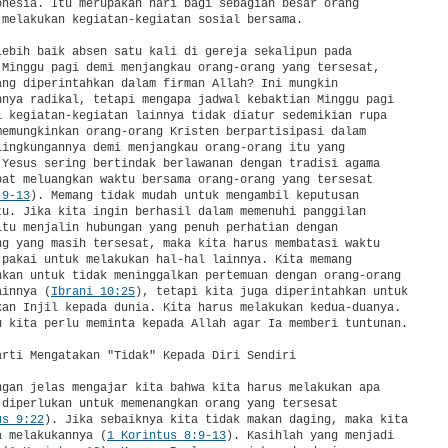
onesia. Itu merupakan hari bagi sebagian besar orang

 melakukan kegiatan-kegiatan sosial bersama.

lebih baik absen satu kali di gereja sekalipun pada

 Minggu pagi demi menjangkau orang-orang yang tersesat,

ang diperintahkan dalam firman Allah? Ini mungkin

nnya radikal, tetapi mengapa jadwal kebaktian Minggu pagi

l kegiatan-kegiatan lainnya tidak diatur sedemikian rupa

memungkinkan orang-orang Kristen berpartisipasi dalam

lingkungannya demi menjangkau orang-orang itu yang

 Yesus sering bertindak berlawanan dengan tradisi agama

pat meluangkan waktu bersama orang-orang yang tersesat

:9-13
). Memang tidak mudah untuk mengambil keputusan

tu. Jika kita ingin berhasil dalam memenuhi panggilan

itu menjalin hubungan yang penuh perhatian dengan

ng yang masih tersesat, maka kita harus membatasi waktu

 pakai untuk melakukan hal-hal lainnya. Kita memang

hkan untuk tidak meninggalkan pertemuan dengan orang-orang

ainnya (
Ibrani 10:25
), tetapi kita juga diperintahkan untuk

kan Injil kepada dunia. Kita harus melakukan kedua-duanya.

u kita perlu meminta kepada Allah agar Ia memberi tuntunan.

arti Mengatakan "Tidak" Kepada Diri Sendiri

ngan jelas mengajar kita bahwa kita harus melakukan apa

 diperlukan untuk memenangkan orang yang tersesat

us 9:22
). Jika sebaiknya kita tidak makan daging, maka kita

a melakukannya (
1 Korintus 8:9-13
). Kasihlah yang menjadi
