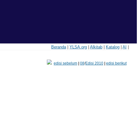
Beranda
|
YLSA.org
|
Alkitab
|
Katalog
|
AI
|
edisi sebelum
|
08
/
Edisi 2010
|
edisi berikut
)