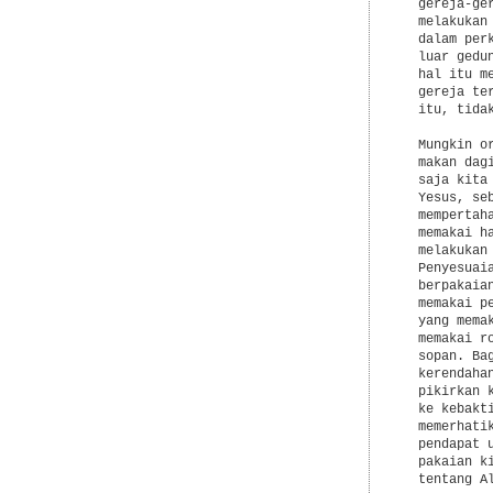
  gereja-ge
  melakukan
  dalam per
  luar gedu
  hal itu m
  gereja te
  itu, tida
  Mungkin o
  makan dag
  saja kita
  Yesus, se
  mempertah
  memakai h
  melakukan
  Penyesuai
  berpakaia
  memakai p
  yang mema
  memakai r
  sopan. Ba
  kerendaha
  pikirkan 
  ke kebakt
  memerhati
  pendapat 
  pakaian k
  tentang Al