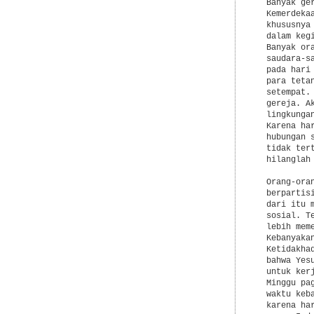
  Banyak ge
  Kemerdeka
  khususnya
  dalam keg
  Banyak or
  saudara-s
  pada hari
  para teta
  setempat.
  gereja. A
  lingkunga
  Karena ha
  hubungan 
  tidak ter
  hilanglah
  Orang-ora
  berpartis
  dari itu 
  sosial. T
  lebih mem
  Kebanyaka
  Ketidakha
  bahwa Yes
  untuk ker
  Minggu pa
  waktu keb
  karena ha