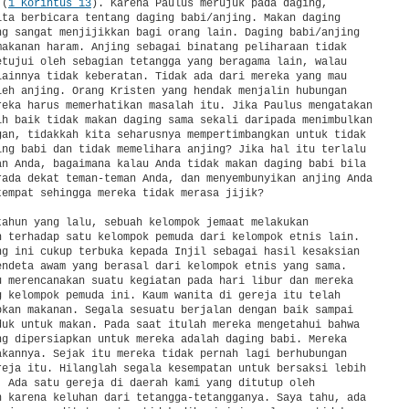
 (
1 Korintus 13
). Karena Paulus merujuk pada daging,

ita berbicara tentang daging babi/anjing. Makan daging

ng sangat menjijikkan bagi orang lain. Daging babi/anjing

makanan haram. Anjing sebagai binatang peliharaan tidak

etujui oleh sebagian tetangga yang beragama lain, walau

lainnya tidak keberatan. Tidak ada dari mereka yang mau

leh anjing. Orang Kristen yang hendak menjalin hubungan

reka harus memerhatikan masalah itu. Jika Paulus mengatakan

ih baik tidak makan daging sama sekali daripada menimbulkan

gan, tidakkah kita seharusnya mempertimbangkan untuk tidak

ing babi dan tidak memelihara anjing? Jika hal itu terlalu

an Anda, bagaimana kalau Anda tidak makan daging babi bila

rada dekat teman-teman Anda, dan menyembunyikan anjing Anda

tempat sehingga mereka tidak merasa jijik?

tahun yang lalu, sebuah kelompok jemaat melakukan

n terhadap satu kelompok pemuda dari kelompok etnis lain.

ng ini cukup terbuka kepada Injil sebagai hasil kesaksian

endeta awam yang berasal dari kelompok etnis yang sama.

u merencanakan suatu kegiatan pada hari libur dan mereka

g kelompok pemuda ini. Kaum wanita di gereja itu telah

pkan makanan. Segala sesuatu berjalan dengan baik sampai

duk untuk makan. Pada saat itulah mereka mengetahui bahwa

ng dipersiapkan untuk mereka adalah daging babi. Mereka

akannya. Sejak itu mereka tidak pernah lagi berhubungan

reja itu. Hilanglah segala kesempatan untuk bersaksi lebih

. Ada satu gereja di daerah kami yang ditutup oleh

h karena keluhan dari tetangga-tetangganya. Saya tahu, ada
