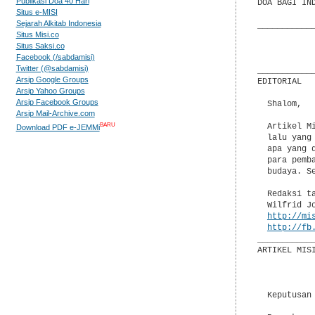
Publikasi Doa 40 Hari
DOA BAGI IN
Situs e-MISI
Sejarah Alkitab Indonesia
___________
Situs Misi.co
Situs Saksi.co
           
Facebook (/sabdamisi)
           
Twitter (@sabdamisi)
___________
Arsip Google Groups
EDITORIAL

Arsip Yahoo Groups
Arsip Facebook Groups
  Shalom,

Arsip Mail-Archive.com
BARU
  Artikel M
Download PDF e-JEMMi
  lalu yang
  apa yang 
  para pemb
  budaya. S
  Redaksi ta
  Wilfrid Jo
http://mi
http://fb
___________
ARTIKEL MISI
           
  Keputusan 