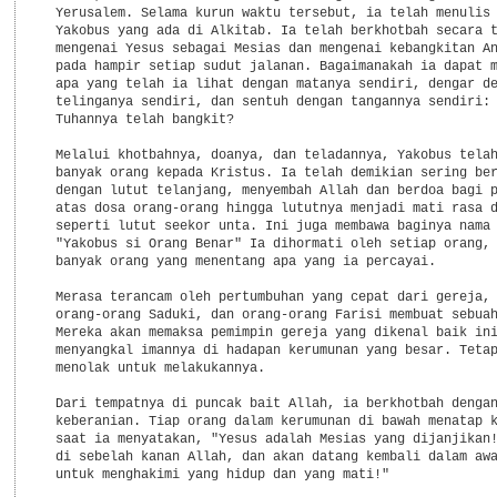
  Yerusalem. Selama kurun waktu tersebut, ia telah menulis 
  Yakobus yang ada di Alkitab. Ia telah berkhotbah secara t
  mengenai Yesus sebagai Mesias dan mengenai kebangkitan An
  pada hampir setiap sudut jalanan. Bagaimanakah ia dapat m
  apa yang telah ia lihat dengan matanya sendiri, dengar de
  telinganya sendiri, dan sentuh dengan tangannya sendiri: 
  Tuhannya telah bangkit?

  Melalui khotbahnya, doanya, dan teladannya, Yakobus telah
  banyak orang kepada Kristus. Ia telah demikian sering ber
  dengan lutut telanjang, menyembah Allah dan berdoa bagi p
  atas dosa orang-orang hingga lututnya menjadi mati rasa d
  seperti lutut seekor unta. Ini juga membawa baginya nama 
  "Yakobus si Orang Benar" Ia dihormati oleh setiap orang, 
  banyak orang yang menentang apa yang ia percayai.

  Merasa terancam oleh pertumbuhan yang cepat dari gereja, 
  orang-orang Saduki, dan orang-orang Farisi membuat sebuah
  Mereka akan memaksa pemimpin gereja yang dikenal baik ini
  menyangkal imannya di hadapan kerumunan yang besar. Tetap
  menolak untuk melakukannya.

  Dari tempatnya di puncak bait Allah, ia berkhotbah dengan
  keberanian. Tiap orang dalam kerumunan di bawah menatap k
  saat ia menyatakan, "Yesus adalah Mesias yang dijanjikan!
  di sebelah kanan Allah, dan akan datang kembali dalam awa
  untuk menghakimi yang hidup dan yang mati!"
