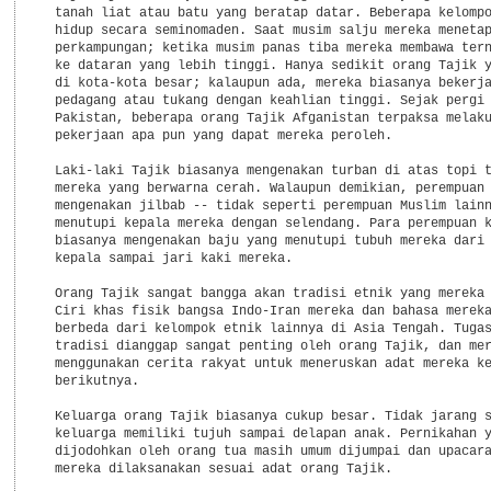
  tanah liat atau batu yang beratap datar. Beberapa kelompo
  hidup secara seminomaden. Saat musim salju mereka menetap
  perkampungan; ketika musim panas tiba mereka membawa tern
  ke dataran yang lebih tinggi. Hanya sedikit orang Tajik y
  di kota-kota besar; kalaupun ada, mereka biasanya bekerja
  pedagang atau tukang dengan keahlian tinggi. Sejak pergi 
  Pakistan, beberapa orang Tajik Afganistan terpaksa melaku
  pekerjaan apa pun yang dapat mereka peroleh.

  Laki-laki Tajik biasanya mengenakan turban di atas topi t
  mereka yang berwarna cerah. Walaupun demikian, perempuan 
  mengenakan jilbab -- tidak seperti perempuan Muslim lainn
  menutupi kepala mereka dengan selendang. Para perempuan k
  biasanya mengenakan baju yang menutupi tubuh mereka dari 
  kepala sampai jari kaki mereka.

  Orang Tajik sangat bangga akan tradisi etnik yang mereka 
  Ciri khas fisik bangsa Indo-Iran mereka dan bahasa mereka
  berbeda dari kelompok etnik lainnya di Asia Tengah. Tugas
  tradisi dianggap sangat penting oleh orang Tajik, dan mer
  menggunakan cerita rakyat untuk meneruskan adat mereka ke
  berikutnya.

  Keluarga orang Tajik biasanya cukup besar. Tidak jarang s
  keluarga memiliki tujuh sampai delapan anak. Pernikahan y
  dijodohkan oleh orang tua masih umum dijumpai dan upacara
  mereka dilaksanakan sesuai adat orang Tajik.
