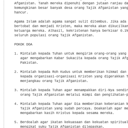
  Afganistan. Tanah mereka dipenuhi dengan jutaan ranjau da
  kemungkinan besar banyak desa orang Tajik Afganistan yang
  hancur.

  Agama Islam adalah agama sangat sulit ditembus. Jika ada 
  bertobat dan menjadi Kristen, maka mereka akan dikucilkan
  keluarga mereka. Alhasil, kekristenan hanya berkisar 0.1%
  seluruh populasi orang Tajik Afganistan.

  POKOK DOA

  1. Mintalah kepada Tuhan untuk mengirim orang-orang yang 
     agar mengabarkan Kabar Sukacita kepada orang Tajik Afg
     Pakistan.

  2. Mintalah kepada Roh Kudus untuk memberikan hikmat dan 
     kepada organisasi-organisasi Kristen yang digerakkan T
     menjangkau orang Tajik Afganistan.

  3. Mintalah kepada Tuhan agar menampakkan diri-Nya sendir
     orang Tajik Afganistan melalui mimpi dan penglihatan-p
  4. Mintalah kepada Tuhan agar Dia memberikan keberanian k
     Tajik Afganistan yang sudah percaya. Doakanlah agar me
     mengabarkan kasih Kristus kepada sesama mereka.

  5. Berdoalah agar ikatan kekuasaan dan kekuatan spiritual
     mengikat suku Tajik Afganistan dilepaskan.
