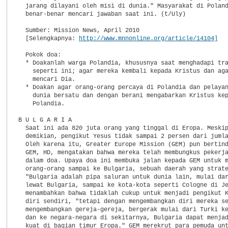
  jarang dilayani oleh misi di dunia." Masyarakat di Poland
  benar-benar mencari jawaban saat ini. (t/Uly)

  Sumber: Mission News, April 2010

  [Selengkapnya: 
http://www.mnnonline.org/article/14104]
  Pokok doa:

  * Doakanlah warga Polandia, khususnya saat menghadapi tra
    seperti ini; agar mereka kembali kepada Kristus dan aga
    mencari Dia.

  * Doakan agar orang-orang percaya di Polandia dan pelayan
    dunia bersatu dan dengan berani mengabarkan Kristus kep
    Polandia.

B U L G A R I A

  Saat ini ada 820 juta orang yang tinggal di Eropa. Meskip
  demikian, pengikut Yesus tidak sampai 2 persen dari jumla
  Oleh karena itu, Greater Europe Mission (GEM) pun bertind
  GEM, HD, mengatakan bahwa mereka telah membungkus pekerja
  dalam doa. Upaya doa ini membuka jalan kepada GEM untuk m
  orang-orang sampai ke Bulgaria, sebuah daerah yang strate
  "Bulgaria adalah pipa saluran untuk dunia lain, mulai dar
  lewat Bulgaria, sampai ke kota-kota seperti Cologne di Je
  menambahkan bahwa tidaklah cukup untuk menjadi pengikut K
  diri sendiri, "tetapi dengan mengembangkan diri mereka se
  mengembangkan gereja-gereja, bergerak mulai dari Turki ke
  dan ke negara-negara di sekitarnya, Bulgaria dapat menjad
  kuat di bagian timur Eropa." GEM merekrut para pemuda unt