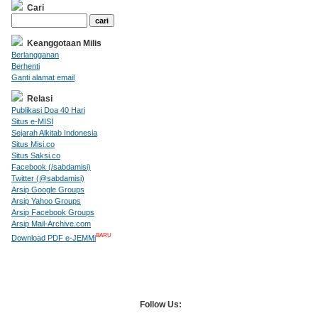
Cari
Keanggotaan Milis
Berlangganan
Berhenti
Ganti alamat email
Relasi
Publikasi Doa 40 Hari
Situs e-MISI
Sejarah Alkitab Indonesia
Situs Misi.co
Situs Saksi.co
Facebook (/sabdamisi)
Twitter (@sabdamisi)
Arsip Google Groups
Arsip Yahoo Groups
Arsip Facebook Groups
Arsip Mail-Archive.com
BARU
Download PDF e-JEMMi
Follow Us: