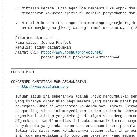
  6. Mintalah kepada Tuhan agar Dia membentuk kelompok doa 
     mematahkan kekuatan spiritual melalui penyembahan dan 
  7. Mintalah kepada Tuhan agar Dia membangun gereja Tajik 
     untuk menjangkau jiwa-jiwa bagi kemulian nama-Nya. (t/
  Diterjemahkan dari:

  Nama situs: Joshua Project

  Penulis: Tidak dicantumkan

  Alamat URL: 
http://www.joshuaproject.net/
              people-profile.php?peo3=15202&rog3=AF

___________________________________________________________
SUMBER MISI

CONCERNED CHRISTIAN FOR AFGHANISTAN

==> 
http://www.ccafghan.org
  Tujuan situs ini sebenarnya adalah untuk mengumpulkan sem
  yang kiranya diperlukan bagi mereka yang menaruh minat pa
  pekerjaan Tuhan di Afganistan ke dalam satu lokasi. Berka
  dengan itu, situs ini menyediakan tautan-tautan ke bebera
  organisasi Kristen yang bekerja di Afganistan dengan oran
  Afganistan. Tampilan situs ini cukup menarik karena menye
  banyak foto yang indah sementara Anda menelusuri pranala 
  Selain itu situs yang kelihatannya sedang dalam tahap pen
  ini juga menyediakan info lowongan pekerjaan yang sedang 