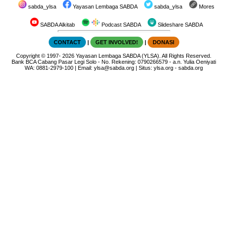
sabda_ylsa
Yayasan Lembaga SABDA
sabda_ylsa
Mores
SABDA Alkitab
Podcast SABDA
Slideshare SABDA
CONTACT
|
GET INVOLVED!
|
DONASI
Copyright
© 1997-
2026
Yayasan Lembaga SABDA (YLSA).
All Rights Reserved.
Bank BCA Cabang Pasar Legi Solo - No. Rekening: 0790266579 - a.n. Yulia Oeniyati
WA:
0881-2979-100
| Email:
ylsa@sabda.org
| Situs:
ylsa.org
-
sabda.org