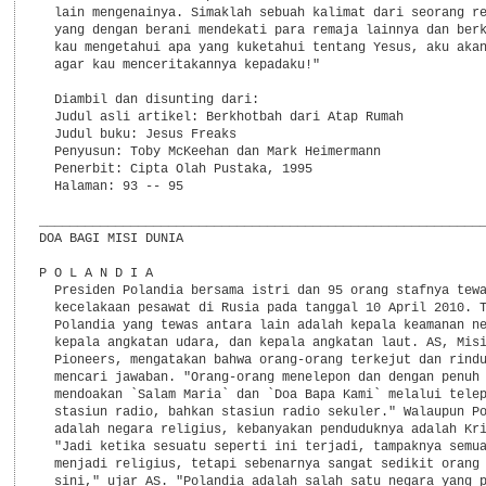
  lain mengenainya. Simaklah sebuah kalimat dari seorang re
  yang dengan berani mendekati para remaja lainnya dan berk
  kau mengetahui apa yang kuketahui tentang Yesus, aku akan
  agar kau menceritakannya kepadaku!"

  Diambil dan disunting dari:

  Judul asli artikel: Berkhotbah dari Atap Rumah

  Judul buku: Jesus Freaks

  Penyusun: Toby McKeehan dan Mark Heimermann

  Penerbit: Cipta Olah Pustaka, 1995

  Halaman: 93 -- 95

___________________________________________________________
DOA BAGI MISI DUNIA

P O L A N D I A

  Presiden Polandia bersama istri dan 95 orang stafnya tewa
  kecelakaan pesawat di Rusia pada tanggal 10 April 2010. T
  Polandia yang tewas antara lain adalah kepala keamanan ne
  kepala angkatan udara, dan kepala angkatan laut. AS, Misi
  Pioneers, mengatakan bahwa orang-orang terkejut dan rindu
  mencari jawaban. "Orang-orang menelepon dan dengan penuh 
  mendoakan `Salam Maria` dan `Doa Bapa Kami` melalui telep
  stasiun radio, bahkan stasiun radio sekuler." Walaupun Po
  adalah negara religius, kebanyakan penduduknya adalah Kri
  "Jadi ketika sesuatu seperti ini terjadi, tampaknya semua
  menjadi religius, tetapi sebenarnya sangat sedikit orang 
  sini," ujar AS. "Polandia adalah salah satu negara yang p