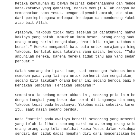
  Ketika kerumunan di bawah melihat keberaniannya dan mende
  kata-katanya yang gamblang, mereka memuji Allah dengan ke
  membesarkan nama Yesus. Dengan dipenuhi amarah, dua atau 
  dari pemimpin agama melompat ke depan dan mendorong Yakob
  atap bait Allah.

  Ajaibnya, Yakobus tidak mati setelah ia dijatuhkan; hanya
  kakinya yang patah. Kemudian imam besar, orang-orang Sadu
  orang-orang Farisi mengatakan, "Mari kita rajam Yakobus s
  benar`." Mereka mengambil batu-batu untuk merajamnya hing
  Yakobus, berlutut pada lututnya yang patah, berdoa, "Tuha
  ampunilah mereka, karena mereka tidak tahu apa yang sedan
  perbuat."

  Salah seorang dari para imam, saat mendengar Yakobus berd
  memohon pada yang lainnya untuk berhenti dan mengatakan, 
  sedang kita lakukan? Orang benar ini sedang berdoa bagi k
  Hentikan lemparan! Hentikan lemparan!"

  Sementara ia sedang meneriakkan ini, seorang pria lain be
  dengan tongkat yang besar dan berat di tangannya dan meng
  Yakobus tepat pada kepalanya. Yakobus mati seketika karen
  itu, saat masih sedang berdoa.

  Kata "martir" pada awalnya berarti seseorang yang menceri
  yang telah ia lihat; seorang saksi mata. Orang-orang Kris
  orang-orang yang telah melihat kuasa Yesus dalam kehidupa
  sendiri dan tidak dapat menahan diri dari menceritakan ke