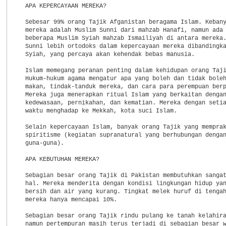
  APA KEPERCAYAAN MEREKA?

  Sebesar 99% orang Tajik Afganistan beragama Islam. Kebany
  mereka adalah Muslim Sunni dari mahzab Hanafi, namun ada 
  beberapa Muslim Syiah mahzab Ismailiyah di antara mereka.
  Sunni lebih ortodoks dalam kepercayaan mereka dibandingka
  Syiah, yang percaya akan kehendak bebas manusia.

  Islam memegang peranan penting dalam kehidupan orang Taji
  Hukum-hukum agama mengatur apa yang boleh dan tidak boleh
  makan, tindak-tanduk mereka, dan cara para perempuan berp
  Mereka juga menerapkan ritual Islam yang berkaitan dengan
  kedewasaan, pernikahan, dan kematian. Mereka dengan setia
  waktu menghadap ke Mekkah, kota suci Islam.

  Selain kepercayaan Islam, banyak orang Tajik yang memprak
  spiritisme (kegiatan supranatural yang berhubungan dengan
  guna-guna).

  APA KEBUTUHAN MEREKA?

  Sebagian besar orang Tajik di Pakistan membutuhkan sangat
  hal. Mereka menderita dengan kondisi lingkungan hidup yan
  bersih dan air yang kurang. Tingkat melek huruf di tengah
  mereka hanya mencapai 10%.

  Sebagian besar orang Tajik rindu pulang ke tanah kelahira
  namun pertempuran masih terus terjadi di sebagian besar w