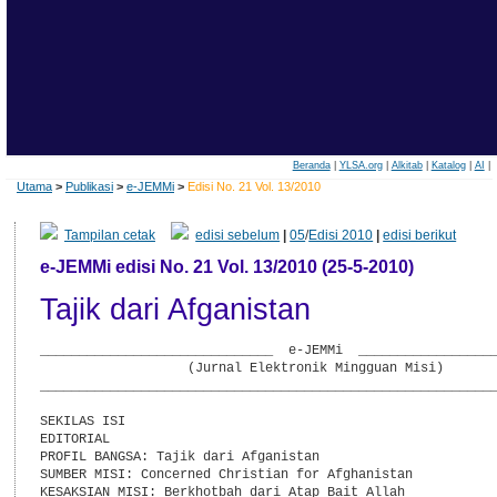
Beranda
|
YLSA.org
|
Alkitab
|
Katalog
|
AI
|
Utama
>
Publikasi
>
e-JEMMi
>
Edisi No. 21 Vol. 13/2010
Tampilan cetak
edisi sebelum
|
05
/
Edisi 2010
|
edisi berikut
e-JEMMi edisi No. 21 Vol. 13/2010 (25-5-2010)
Tajik dari Afganistan
______________________________  e-JEMMi  __________________
                   (Jurnal Elektronik Mingguan Misi)

___________________________________________________________
SEKILAS ISI

EDITORIAL

PROFIL BANGSA: Tajik dari Afganistan

SUMBER MISI: Concerned Christian for Afghanistan

KESAKSIAN MISI: Berkhotbah dari Atap Bait Allah
