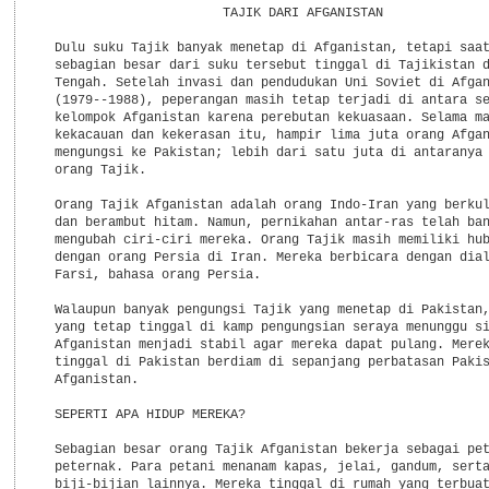
                        TAJIK DARI AFGANISTAN

  Dulu suku Tajik banyak menetap di Afganistan, tetapi saat
  sebagian besar dari suku tersebut tinggal di Tajikistan d
  Tengah. Setelah invasi dan pendudukan Uni Soviet di Afgan
  (1979--1988), peperangan masih tetap terjadi di antara se
  kelompok Afganistan karena perebutan kekuasaan. Selama ma
  kekacauan dan kekerasan itu, hampir lima juta orang Afgan
  mengungsi ke Pakistan; lebih dari satu juta di antaranya 
  orang Tajik.

  Orang Tajik Afganistan adalah orang Indo-Iran yang berkul
  dan berambut hitam. Namun, pernikahan antar-ras telah ban
  mengubah ciri-ciri mereka. Orang Tajik masih memiliki hub
  dengan orang Persia di Iran. Mereka berbicara dengan dial
  Farsi, bahasa orang Persia.

  Walaupun banyak pengungsi Tajik yang menetap di Pakistan,
  yang tetap tinggal di kamp pengungsian seraya menunggu si
  Afganistan menjadi stabil agar mereka dapat pulang. Merek
  tinggal di Pakistan berdiam di sepanjang perbatasan Pakis
  Afganistan.

  SEPERTI APA HIDUP MEREKA?

  Sebagian besar orang Tajik Afganistan bekerja sebagai pet
  peternak. Para petani menanam kapas, jelai, gandum, serta
  biji-bijian lainnya. Mereka tinggal di rumah yang terbuat