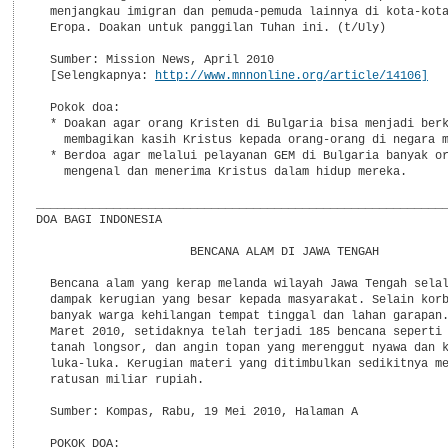
  menjangkau imigran dan pemuda-pemuda lainnya di kota-kota
  Eropa. Doakan untuk panggilan Tuhan ini. (t/Uly)

  Sumber: Mission News, April 2010

  [Selengkapnya: 
http://www.mnnonline.org/article/14106]
  Pokok doa:

  * Doakan agar orang Kristen di Bulgaria bisa menjadi berk
    membagikan kasih Kristus kepada orang-orang di negara m
  * Berdoa agar melalui pelayanan GEM di Bulgaria banyak or
    mengenal dan menerima Kristus dalam hidup mereka.

___________________________________________________________
DOA BAGI INDONESIA

                      BENCANA ALAM DI JAWA TENGAH

  Bencana alam yang kerap melanda wilayah Jawa Tengah selal
  dampak kerugian yang besar kepada masyarakat. Selain korb
  banyak warga kehilangan tempat tinggal dan lahan garapan.
  Maret 2010, setidaknya telah terjadi 185 bencana seperti 
  tanah longsor, dan angin topan yang merenggut nyawa dan k
  luka-luka. Kerugian materi yang ditimbulkan sedikitnya me
  ratusan miliar rupiah.

  Sumber: Kompas, Rabu, 19 Mei 2010, Halaman A

  POKOK DOA:
