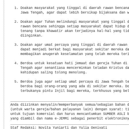
  1. Doakan masyarakat yang tinggal di daerah rawan bencana
     Jawa Tengah, agar dapat lebih bersikap bijaksana dan w
  2. Doakan agar Tuhan melindungi masyarakat yang tinggal d
     rawan bencana sehingga setiap masyarakat dapat hidup d
     tenang tanpa khawatir akan terjadinya hal-hal yang tid
     diinginkan.

  3. Doakan agar umat percaya yang tinggal di daerah rawan 
     dapat menjadi berkat bagi masyarakat sekitar mereka da
     membagikan anugerah keselamatan yang telah mereka teri
  4. Berdoa untuk kesatuan hati jemaat dan gereja Tuhan di 
     Tengah agar senantiasa mencerminkan teladan Kristus da
     kehidupan saling tolong menolong.

  5. Berdoa juga agar setiap umat percaya di Jawa Tengah te
     berdoa bagi orang-orang yang ada di sekitar mereka. Do
     terbukanya pintu Injil bagi mereka, terkhusus yang bel
___________________________________________________________
Anda diizinkan menyalin/memperbanyak semua/sebagian bahan d
(untuk warta gereja/bahan pelayanan lain) dengan syarat: ti
untuk tujuan komersial dan harus mencantumkan SUMBER ASLI b
yang diambil dan nama e-JEMMi sebagai penerbit elektronikny
___________________________________________________________
Staf Redaksi: Novita Yuniarti dan Yulia Oeniyati
