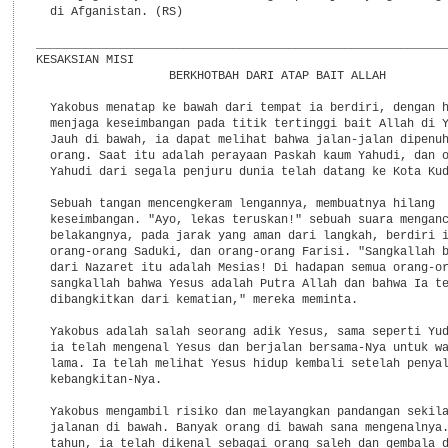
  di Afganistan. (RS)

___________________________________________________________
KESAKSIAN MISI

                   BERKHOTBAH DARI ATAP BAIT ALLAH

  Yakobus menatap ke bawah dari tempat ia berdiri, dengan h
  menjaga keseimbangan pada titik tertinggi bait Allah di Y
  Jauh di bawah, ia dapat melihat bahwa jalan-jalan dipenuh
  orang. Saat itu adalah perayaan Paskah kaum Yahudi, dan o
  Yahudi dari segala penjuru dunia telah datang ke Kota Kud
  Sebuah tangan mencengkeram lengannya, membuatnya hilang

  keseimbangan. "Ayo, lekas teruskan!" sebuah suara menganc
  belakangnya, pada jarak yang aman dari langkah, berdiri i
  orang-orang Saduki, dan orang-orang Farisi. "Sangkallah b
  dari Nazaret itu adalah Mesias! Di hadapan semua orang-or
  sangkallah bahwa Yesus adalah Putra Allah dan bahwa Ia te
  dibangkitkan dari kematian," mereka meminta.

  Yakobus adalah salah seorang adik Yesus, sama seperti Yud
  ia telah mengenal Yesus dan berjalan bersama-Nya untuk wa
  lama. Ia telah melihat Yesus hidup kembali setelah penyal
  kebangkitan-Nya.

  Yakobus mengambil risiko dan melayangkan pandangan sekila
  jalanan di bawah. Banyak orang di bawah sana mengenalnya.
  tahun, ia telah dikenal sebagai orang saleh dan gembala d