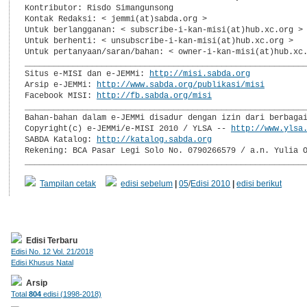
Kontributor: Risdo Simangunsong

Kontak Redaksi: < jemmi(at)sabda.org >

Untuk berlangganan: < subscribe-i-kan-misi(at)hub.xc.org >

Untuk berhenti: < unsubscribe-i-kan-misi(at)hub.xc.org >

Untuk pertanyaan/saran/bahan: < owner-i-kan-misi(at)hub.xc.
___________________________________________________________
Situs e-MISI dan e-JEMMi: 
http://misi.sabda.org
Arsip e-JEMMi: 
http://www.sabda.org/publikasi/misi
Facebook MISI: 
http://fb.sabda.org/misi
___________________________________________________________
Bahan-bahan dalam e-JEMMi disadur dengan izin dari berbagai
Copyright(c) e-JEMMi/e-MISI 2010 / YLSA -- 
http://www.ylsa
SABDA Katalog: 
http://katalog.sabda.org
Rekening: BCA Pasar Legi Solo No. 0790266579 / a.n. Yulia O
__________________________________________________________
Tampilan cetak
edisi sebelum
|
05
/
Edisi 2010
|
edisi berikut
Edisi Terbaru
Edisi No. 12 Vol. 21/2018
Edisi Khusus Natal
Arsip
Total
804
edisi (1998-2018)