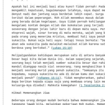
  Apakah hal ini menjadi basi atau kuno? Tidak pernah! Pada
  mengambil keputusan, bagaimanapun lelahnya, saya dapat me
  denyut nadi dan jantung saya berdetak lebih cepat. Surga 
  terikat dalam peperangan. Roh Allah menembus masuk dalam 
  yang berada dalam kegelapan. Saya tidak pernah kehilangan
  mengalami kontak dengan Allah dan kekekalan yang terjadi 
  seseorang dengan jelas lahir baru di depan mata saya. Per
  ekspresi wajah, sinar terang di mata mereka, wajah yang b
  pada orang yang menerima Kristus, membuat hati saya penuh
  sukacita. Bukan saja hati saya: tetapi Yesus berkata: "De
  akan ada sukacita pada malaikat-malaikat Allah karena sat
  berdosa yang bertobat." (
Lukas 15:10
)

  Melipatgandakan kehidupan merupakan satu di antara banyak
  besar bagi kita dalam dunia ini. Dalam sepanjang sejarah,
  seorang bayi telah menjadi sumber sukacita besar dan rahi
  mandul dianggap nasib sial seseorang. Yang menghasilkan b
  menjadi seorang murid yang penuh sukacita. "Semuanya itu 
  kepadamu, supaya sukacita-Ku ada di dalam kamu dan sukaci
  menjadi penuh" (
Yohanes 15:11
). Tidak mengherankan, pahal
  Bapa berikan kepada siapa saja yang membawa orang lain me
  keluarga-Nya disebut: Mahkota kemegahan! (
1 Tesalonika 2
  Hikmat Memenangkan Jiwa

  Beberapa orang dengan mudah berkata bahwa memenangkan jiw
  tanggung jawab kita, melainkan pekerjaan Roh Kudus. Meman