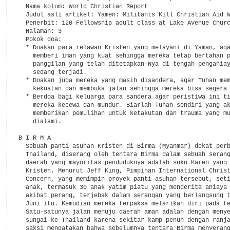
  Nama kolom: World Christian Report

  Judul asli artikel: Yamen: Militants Kill Christian Aid W
  Penerbit: 120 Fellowship adult class at Lake Avenue Churc
  Halaman: 3

  Pokok doa:

  * Doakan para relawan Kristen yang melayani di Yaman, aga
    memberi iman yang kuat sehingga mereka tetap bertahan p
    panggilan yang telah ditetapkan-Nya di tengah penganiay
    sedang terjadi.

  * Doakan juga mereka yang masih disandera, agar Tuhan mem
    kekuatan dan membuka jalan sehingga mereka bisa segera 
  * Berdoa bagi keluarga para sandera agar peristiwa ini ti
    mereka kecewa dan mundur. Biarlah Tuhan sendiri yang ak
    memberikan pemulihan untuk ketakutan dan trauma yang mu
    dialami.

B I R M A

  Sebuah panti asuhan Kristen di Birma (Myanmar) dekat perb
  Thailand, diserang oleh tentara Birma dalam sebuah serang
  daerah yang mayoritas penduduknya adalah suku Karen yang 
  Kristen. Menurut Jeff King, Pimpinan International Christ
  Concern, yang memimpin proyek panti asuhan tersebut, seti
  anak, termasuk 30 anak yatim piatu yang menderita aniaya 
  akibat perang, terjebak dalam serangan yang berlangsung t
  Juni itu. Kemudian mereka terpaksa melarikan diri pada te
  Satu-satunya jalan menuju daerah aman adalah dengan menye
  sungai ke Thailand karena sekitar kamp penuh dengan ranja
  saksi mengatakan bahwa sebelumnya tentara Birma menyerang