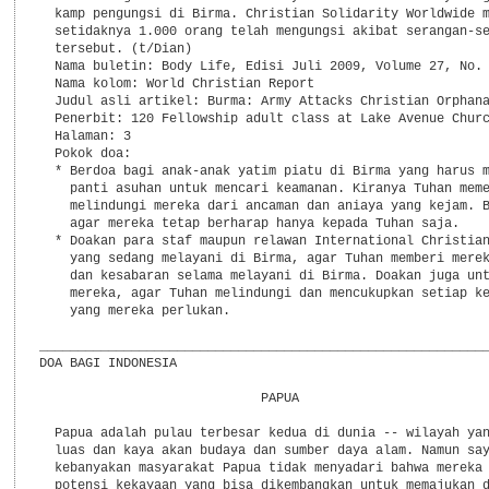
  kamp pengungsi di Birma. Christian Solidarity Worldwide m
  setidaknya 1.000 orang telah mengungsi akibat serangan-se
  tersebut. (t/Dian)

  Nama buletin: Body Life, Edisi Juli 2009, Volume 27, No. 
  Nama kolom: World Christian Report

  Judul asli artikel: Burma: Army Attacks Christian Orphana
  Penerbit: 120 Fellowship adult class at Lake Avenue Churc
  Halaman: 3

  Pokok doa:

  * Berdoa bagi anak-anak yatim piatu di Birma yang harus m
    panti asuhan untuk mencari keamanan. Kiranya Tuhan meme
    melindungi mereka dari ancaman dan aniaya yang kejam. B
    agar mereka tetap berharap hanya kepada Tuhan saja.

  * Doakan para staf maupun relawan International Christian
    yang sedang melayani di Birma, agar Tuhan memberi merek
    dan kesabaran selama melayani di Birma. Doakan juga unt
    mereka, agar Tuhan melindungi dan mencukupkan setiap ke
    yang mereka perlukan.

___________________________________________________________
DOA BAGI INDONESIA

                             PAPUA

  Papua adalah pulau terbesar kedua di dunia -- wilayah yan
  luas dan kaya akan budaya dan sumber daya alam. Namun say
  kebanyakan masyarakat Papua tidak menyadari bahwa mereka 
  potensi kekayaan yang bisa dikembangkan untuk memajukan d