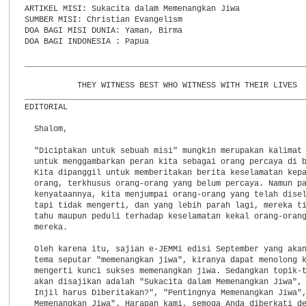
ARTIKEL MISI: Sukacita dalam Memenangkan Jiwa

SUMBER MISI: Christian Evangelism

DOA BAGI MISI DUNIA: Yaman, Birma

DOA BAGI INDONESIA : Papua

___________________________________________________________
           THEY WITNESS BEST WHO WITNESS WITH THEIR LIVES

___________________________________________________________
EDITORIAL

  Shalom,

  "Diciptakan untuk sebuah misi" mungkin merupakan kalimat 
  untuk menggambarkan peran kita sebagai orang percaya di b
  Kita dipanggil untuk memberitakan berita keselamatan kepa
  orang, terkhusus orang-orang yang belum percaya. Namun pa
  kenyataannya, kita menjumpai orang-orang yang telah disel
  tapi tidak mengerti, dan yang lebih parah lagi, mereka ti
  tahu maupun peduli terhadap keselamatan kekal orang-orang
  mereka.

  Oleh karena itu, sajian e-JEMMi edisi September yang akan
  tema seputar "memenangkan jiwa", kiranya dapat menolong k
  mengerti kunci sukses memenangkan jiwa. Sedangkan topik-t
  akan disajikan adalah "Sukacita dalam Memenangkan Jiwa", 
  Injil harus Diberitakan?", "Pentingnya Memenangkan Jiwa",
  Memenangkan Jiwa". Harapan kami, semoga Anda diberkati de