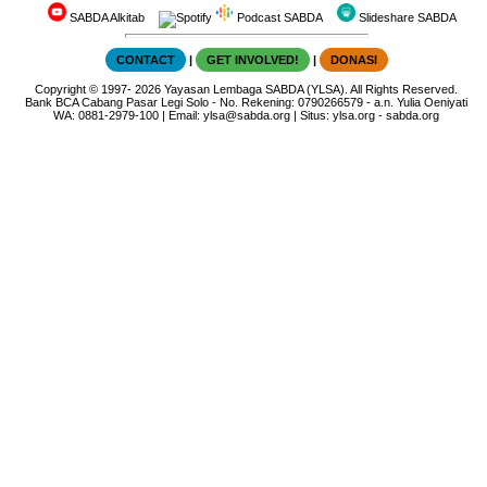
SABDA Alkitab
Podcast SABDA
Slideshare SABDA
CONTACT
|
GET INVOLVED!
|
DONASI
Copyright
© 1997-
2026
Yayasan Lembaga SABDA (YLSA).
All Rights Reserved.
Bank BCA Cabang Pasar Legi Solo - No. Rekening: 0790266579 - a.n. Yulia Oeniyati
WA:
0881-2979-100
| Email:
ylsa@sabda.org
| Situs:
ylsa.org
-
sabda.org