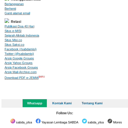
Berlangganan
Berhenti
Ganti alamat email
Relasi
Publikasi Doa 40 Hari
Situs e-MISI
Sejarah Alkitab Indonesia
Situs Misi.co
Situs Saksi.co
Facebook (/sabdamisi)
Twitter (@sabdamisi)
Arsip Google Groups
Arsip Yahoo Groups
Arsip Facebook Groups
Arsip Mail-Archive.com
BARU
Download PDF e-JEMMi
Whatsapp
Kontak Kami
Tentang Kami
Follow Us:
sabda_ylsa
Yayasan Lembaga SABDA
sabda_ylsa
Mores