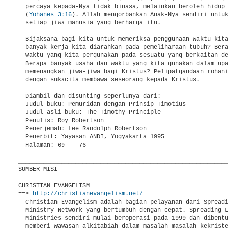
  percaya kepada-Nya tidak binasa, melainkan beroleh hidup 
  (
Yohanes 3:16
). Allah mengorbankan Anak-Nya sendiri untuk
  setiap jiwa manusia yang berharga itu.

  Bijaksana bagi kita untuk memeriksa penggunaan waktu kita
  banyak kerja kita diarahkan pada pemeliharaan tubuh? Bera
  waktu yang kita pergunakan pada sesuatu yang berkaitan de
  Berapa banyak usaha dan waktu yang kita gunakan dalam upa
  memenangkan jiwa-jiwa bagi Kristus? Pelipatgandaan rohani
  dengan sukacita membawa seseorang kepada Kristus.

  Diambil dan disunting seperlunya dari:

  Judul buku: Pemuridan dengan Prinsip Timotius

  Judul asli buku: The Timothy Principle

  Penulis: Roy Robertson

  Penerjemah: Lee Randolph Robertson

  Penerbit: Yayasan ANDI, Yogyakarta 1995

  Halaman: 69 -- 76

___________________________________________________________
SUMBER MISI

CHRISTIAN EVANGELISM

==> 
http://christianevangelism.net/
  Christian Evangelism adalah bagian pelayanan dari Spreadi
  Ministry Network yang bertumbuh dengan cepat. Spreading L
  Ministries sendiri mulai beroperasi pada 1999 dan dibentu
  memberi wawasan alkitabiah dalam masalah-masalah kekriste