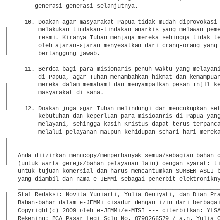
     generasi-generasi selanjutnya.

  10. Doakan agar masyarakat Papua tidak mudah diprovokasi 
      melakukan tindakan-tindakan anarkis yang melawan peme
      resmi. Kiranya Tuhan menjaga mereka sehingga tidak te
      oleh ajaran-ajaran menyesatkan dari orang-orang yang 
      bertanggung jawab.

  11. Berdoa bagi para misionaris penuh waktu yang melayani
      di Papua, agar Tuhan menambahkan hikmat dan kemampuan
      mereka dalam memahami dan menyampaikan pesan Injil ke
      masyarakat di sana.

  12. Doakan juga agar Tuhan melindungi dan mencukupkan set
      kebutuhan dan keperluan para misioanris di Papua yang
      melayani, sehingga kasih Kristus dapat terus terpanca
      melalui pelayanan maupun kehidupan sehari-hari mereka
___________________________________________________________
Anda diizinkan mengcopy/memperbanyak semua/sebagian bahan d
(untuk warta gereja/bahan pelayanan lain) dengan syarat: ti
untuk tujuan komersial dan harus mencantumkan SUMBER ASLI b
yang diambil dan nama e-JEMMi sebagai penerbit elektronikny
___________________________________________________________
Staf Redaksi: Novita Yuniarti, Yulia Oeniyati, dan Dian Pra
Bahan-bahan dalam e-JEMMi disadur dengan izin dari berbagai
Copyright(c) 2009 oleh e-JEMMi/e-MISI --- diterbitkan: YLSA
Rekening: BCA Pasar Legi Solo No. 0790266579 / a.n. Yulia O