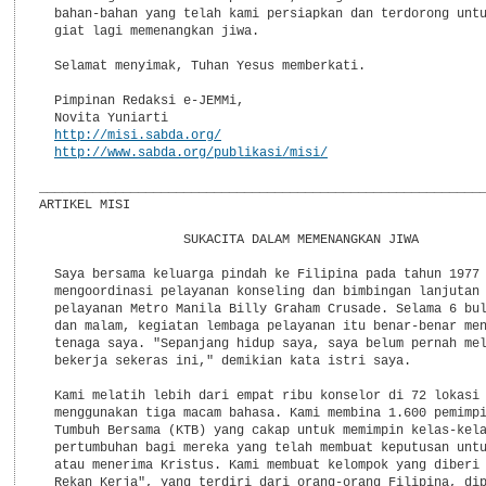
  bahan-bahan yang telah kami persiapkan dan terdorong untu
  giat lagi memenangkan jiwa.

  Selamat menyimak, Tuhan Yesus memberkati.

  Pimpinan Redaksi e-JEMMi,

  Novita Yuniarti

http://misi.sabda.org/
http://www.sabda.org/publikasi/misi/
___________________________________________________________
ARTIKEL MISI

                   SUKACITA DALAM MEMENANGKAN JIWA

  Saya bersama keluarga pindah ke Filipina pada tahun 1977 
  mengoordinasi pelayanan konseling dan bimbingan lanjutan 
  pelayanan Metro Manila Billy Graham Crusade. Selama 6 bul
  dan malam, kegiatan lembaga pelayanan itu benar-benar men
  tenaga saya. "Sepanjang hidup saya, saya belum pernah mel
  bekerja sekeras ini," demikian kata istri saya.

  Kami melatih lebih dari empat ribu konselor di 72 lokasi 
  menggunakan tiga macam bahasa. Kami membina 1.600 pemimpi
  Tumbuh Bersama (KTB) yang cakap untuk memimpin kelas-kela
  pertumbuhan bagi mereka yang telah membuat keputusan untu
  atau menerima Kristus. Kami membuat kelompok yang diberi 
  Rekan Kerja", yang terdiri dari orang-orang Filipina, dip