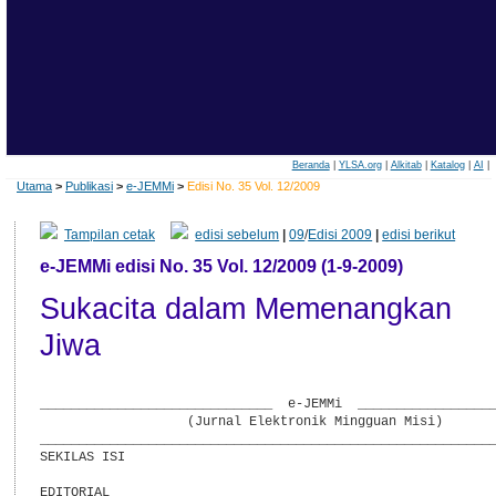
Beranda
|
YLSA.org
|
Alkitab
|
Katalog
|
AI
|
Utama
>
Publikasi
>
e-JEMMi
>
Edisi No. 35 Vol. 12/2009
Tampilan cetak
edisi sebelum
|
09
/
Edisi 2009
|
edisi berikut
e-JEMMi edisi No. 35 Vol. 12/2009 (1-9-2009)
Sukacita dalam Memenangkan
Jiwa
______________________________  e-JEMMi  __________________
                   (Jurnal Elektronik Mingguan Misi)

___________________________________________________________
SEKILAS ISI

EDITORIAL
