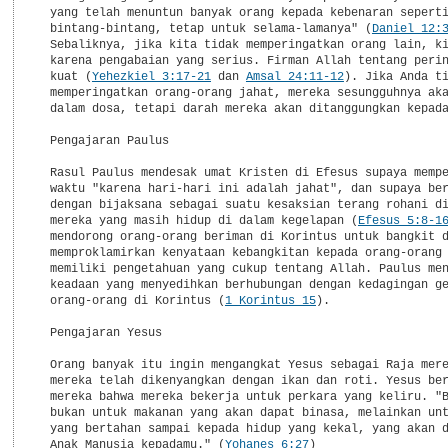
  yang telah menuntun banyak orang kepada kebenaran seperti
  bintang-bintang, tetap untuk selama-lamanya" (
Daniel 12:
  Sebaliknya, jika kita tidak memperingatkan orang lain, ki
  karena pengabaian yang serius. Firman Allah tentang perin
  kuat (
Yehezkiel 3:17-21
 dan 
Amsal 24:11-12
). Jika Anda ti
  memperingatkan orang-orang jahat, mereka sesungguhnya aka
  dalam dosa, tetapi darah mereka akan ditanggungkan kepada
  Pengajaran Paulus

  Rasul Paulus mendesak umat Kristen di Efesus supaya mempe
  waktu "karena hari-hari ini adalah jahat", dan supaya ber
  dengan bijaksana sebagai suatu kesaksian terang rohani di
  mereka yang masih hidup di dalam kegelapan (
Efesus 5:8-1
  mendorong orang-orang beriman di Korintus untuk bangkit d
  memproklamirkan kenyataan kebangkitan kepada orang-orang 
  memiliki pengetahuan yang cukup tentang Allah. Paulus men
  keadaan yang menyedihkan berhubungan dengan kedagingan ge
  orang-orang di Korintus (
1 Korintus 15
).

  Pengajaran Yesus

  Orang banyak itu ingin mengangkat Yesus sebagai Raja mere
  mereka telah dikenyangkan dengan ikan dan roti. Yesus ber
  mereka bahwa mereka bekerja untuk perkara yang keliru. "B
  bukan untuk makanan yang akan dapat binasa, melainkan unt
  yang bertahan sampai kepada hidup yang kekal, yang akan d
  Anak Manusia kepadamu." (
Yohanes 6:27
)
