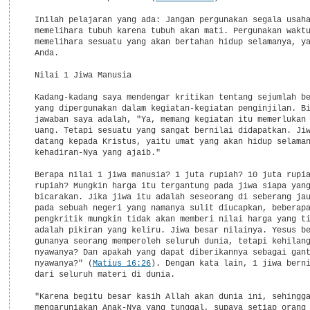
  Inilah pelajaran yang ada: Jangan pergunakan segala usaha
  memelihara tubuh karena tubuh akan mati. Pergunakan waktu
  memelihara sesuatu yang akan bertahan hidup selamanya, ya
  Anda.

  Nilai 1 Jiwa Manusia

  Kadang-kadang saya mendengar kritikan tentang sejumlah be
  yang dipergunakan dalam kegiatan-kegiatan penginjilan. Bi
  jawaban saya adalah, "Ya, memang kegiatan itu memerlukan 
  uang. Tetapi sesuatu yang sangat bernilai didapatkan. Jiw
  datang kepada Kristus, yaitu umat yang akan hidup selaman
  kehadiran-Nya yang ajaib."

  Berapa nilai 1 jiwa manusia? 1 juta rupiah? 10 juta rupia
  rupiah? Mungkin harga itu tergantung pada jiwa siapa yang
  bicarakan. Jika jiwa itu adalah seseorang di seberang jau
  pada sebuah negeri yang namanya sulit diucapkan, beberapa
  pengkritik mungkin tidak akan memberi nilai harga yang ti
  adalah pikiran yang keliru. Jiwa besar nilainya. Yesus be
  gunanya seorang memperoleh seluruh dunia, tetapi kehilang
  nyawanya? Dan apakah yang dapat diberikannya sebagai gant
  nyawanya?" (
Matius 16:26
). Dengan kata lain, 1 jiwa berni
  dari seluruh materi di dunia.

  "Karena begitu besar kasih Allah akan dunia ini, sehingga
  mengaruniakan Anak-Nya yang tunggal, supaya setiap orang 