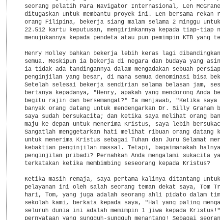
  seorang pelatih Para Navigator Internasional, Len McGrane
  ditugaskan untuk membantu proyek ini. Len bersama rekan-r
  orang Filipina, bekerja siang malam selama 2 minggu untuk
  22.512 kartu keputusan, mengirimkannya kepada tiap-tiap n
  menujukannya kepada pendeta atau pun pemimpin KTB yang te
  Henry Holley bahkan bekerja lebih keras lagi dibandingkan
  semua. Meskipun ia bekerja di negara dan budaya yang asin
  ia tidak ada tandingannya dalam mengadakan sebuah persiap
  penginjilan yang besar, di mana semua denominasi bisa bek
  Setelah selesai bekerja sendirian selama belasan jam, ses
  bertanya kepadanya, "Henry, apakah yang mendorong Anda be
  begitu rajin dan bersemangat?" Ia menjawab, "Ketika saya 
  banyak orang datang untuk mendengarkan Dr. Billy Graham b
  saya sudah bersukacita; dan ketika saya melihat orang ban
  maju ke depan untuk menerima Kristus, saya lebih bersukac
  Sangatlah menggetarkan hati melihat ribuan orang datang k
  untuk menerima Kristus sebagai Tuhan dan Juru Selamat mer
  kebaktian penginjilan massal. Tetapi, bagaimanakah halnya
  penginjilan pribadi? Pernahkah Anda mengalami sukacita ya
  terkatakan ketika membimbing seseorang kepada Kristus?

  Ketika masih remaja, saya pertama kalinya ditantang untuk
  pelayanan ini oleh salah seorang teman dekat saya, Tom Tr
  hari, Tom, yang juga adalah seorang ahli pidato dalam tim
  sekolah kami, berkata kepada saya, "Hal yang paling menga
  seluruh dunia ini adalah memimpin 1 jiwa kepada Kristus!"
  pernyataan yang sungguh-sungguh menantang! Sebagai seoran