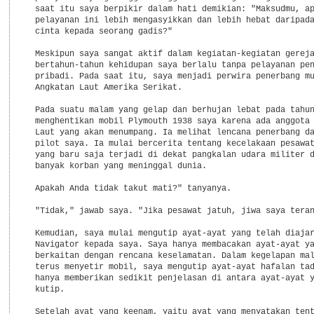
  saat itu saya berpikir dalam hati demikian: "Maksudmu, ap
  pelayanan ini lebih mengasyikkan dan lebih hebat daripada
  cinta kepada seorang gadis?"

  Meskipun saya sangat aktif dalam kegiatan-kegiatan gereja
  bertahun-tahun kehidupan saya berlalu tanpa pelayanan pen
  pribadi. Pada saat itu, saya menjadi perwira penerbang mu
  Angkatan Laut Amerika Serikat.

  Pada suatu malam yang gelap dan berhujan lebat pada tahun
  menghentikan mobil Plymouth 1938 saya karena ada anggota 
  Laut yang akan menumpang. Ia melihat lencana penerbang da
  pilot saya. Ia mulai bercerita tentang kecelakaan pesawat
  yang baru saja terjadi di dekat pangkalan udara militer d
  banyak korban yang meninggal dunia.

  Apakah Anda tidak takut mati?" tanyanya.

  "Tidak," jawab saya. "Jika pesawat jatuh, jiwa saya teran
  Kemudian, saya mulai mengutip ayat-ayat yang telah diajar
  Navigator kepada saya. Saya hanya membacakan ayat-ayat ya
  berkaitan dengan rencana keselamatan. Dalam kegelapan mal
  terus menyetir mobil, saya mengutip ayat-ayat hafalan tad
  hanya memberikan sedikit penjelasan di antara ayat-ayat y
  kutip.

  Setelah ayat yang keenam, yaitu ayat yang menyatakan tent