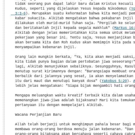
  tidak seorang pun dapat lahir baru dalam Kristus kecuali 
  Kudus, seperti yang dijelaskan Yesus kepada Nikodemus (
Yo
  3:3-6
). Merupakan suatu kehormatan bahwa kita menjadi pem
  kabar sukacita. Alkitab mengatakan bahwa pekabaran Injil 
  dilakukan oleh murid-murid Tuhan saja. "Pergilah ke selur
  dan beritakanlah Injil kepada segala makhluk" (
Markus 16
  Alkitab dengan jelas memerintahkan kita semua untuk melak
  pekerjaan yang besar ini. Tentu saja, Yesus menjanjikan b
  akan bersama kita dan Roh Kudus akan memimpin kita pada s
  menyampaikan kebenaran Injil.

  Orang lain mungkin berkata, "Ya, kita akan menjadi saksi,
  kita tidak punya bagian dalam pertobatan jiwa seseorang!"
  lagi, Alkitab menunjukkan sebaliknya. Sesungguhnya, Rasul
  menutup surat kirimannya dengan: "Barangsiapa membuat ora
  berbalik dari jalannya yang sesat, ia akan menyelamatkan 
  itu dari maut dan menutupi banyak dosa" (
Yakobus 5:20
). 
  lebih jelas mengatakan: "Siapa bijak mengambil hati orang
  Mengapa meluangkan waktu kreatif terbaik kita dalam usaha
  memenangkan jiwa-jiwa adalah bijaksana? Mari kita temukan
  pertanyaan itu dengan mempelajari Alkitab.

  Wacana Perjanjian Baru

  Allah telah berjanji untuk menghimpun pahala besar bagi m
  membawa orang-orang berdosa menuju jalan kebenaran. "Dan

  orang-orang bijaksana akan bercahaya seperti cahaya cakra