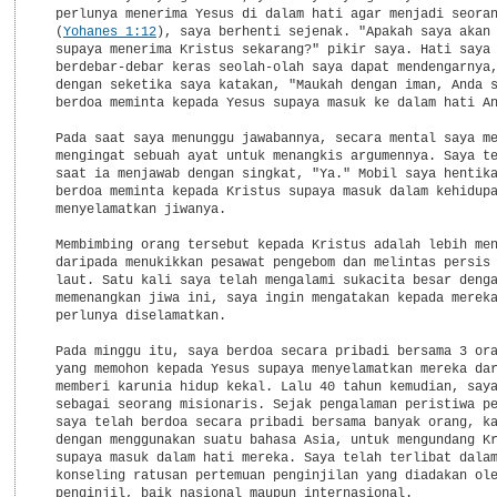
  perlunya menerima Yesus di dalam hati agar menjadi seoran
  (
Yohanes 1:12
), saya berhenti sejenak. "Apakah saya akan 
  supaya menerima Kristus sekarang?" pikir saya. Hati saya

  berdebar-debar keras seolah-olah saya dapat mendengarnya,
  dengan seketika saya katakan, "Maukah dengan iman, Anda s
  berdoa meminta kepada Yesus supaya masuk ke dalam hati An
  Pada saat saya menunggu jawabannya, secara mental saya me
  mengingat sebuah ayat untuk menangkis argumennya. Saya te
  saat ia menjawab dengan singkat, "Ya." Mobil saya hentika
  berdoa meminta kepada Kristus supaya masuk dalam kehidupa
  menyelamatkan jiwanya.

  Membimbing orang tersebut kepada Kristus adalah lebih men
  daripada menukikkan pesawat pengebom dan melintas persis 
  laut. Satu kali saya telah mengalami sukacita besar denga
  memenangkan jiwa ini, saya ingin mengatakan kepada mereka
  perlunya diselamatkan.

  Pada minggu itu, saya berdoa secara pribadi bersama 3 ora
  yang memohon kepada Yesus supaya menyelamatkan mereka dar
  memberi karunia hidup kekal. Lalu 40 tahun kemudian, saya
  sebagai seorang misionaris. Sejak pengalaman peristiwa pe
  saya telah berdoa secara pribadi bersama banyak orang, ka
  dengan menggunakan suatu bahasa Asia, untuk mengundang Kr
  supaya masuk dalam hati mereka. Saya telah terlibat dalam
  konseling ratusan pertemuan penginjilan yang diadakan ole
  penginjil, baik nasional maupun internasional.
