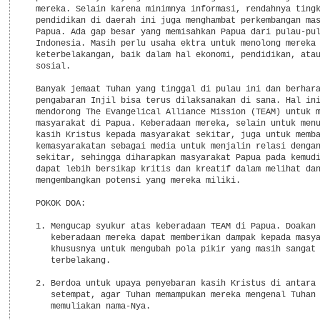
  mereka. Selain karena minimnya informasi, rendahnya tingk
  pendidikan di daerah ini juga menghambat perkembangan mas
  Papua. Ada gap besar yang memisahkan Papua dari pulau-pul
  Indonesia. Masih perlu usaha ektra untuk menolong mereka 
  keterbelakangan, baik dalam hal ekonomi, pendidikan, atau
  sosial.

  Banyak jemaat Tuhan yang tinggal di pulau ini dan berhara
  pengabaran Injil bisa terus dilaksanakan di sana. Hal ini
  mendorong The Evangelical Alliance Mission (TEAM) untuk m
  masyarakat di Papua. Keberadaan mereka, selain untuk menu
  kasih Kristus kepada masyarakat sekitar, juga untuk memba
  kemasyarakatan sebagai media untuk menjalin relasi dengan
  sekitar, sehingga diharapkan masyarakat Papua pada kemudi
  dapat lebih bersikap kritis dan kreatif dalam melihat dan
  mengembangkan potensi yang mereka miliki.

  POKOK DOA:

  1. Mengucap syukur atas keberadaan TEAM di Papua. Doakan 
     keberadaan mereka dapat memberikan dampak kepada masya
     khususnya untuk mengubah pola pikir yang masih sangat

     terbelakang.

  2. Berdoa untuk upaya penyebaran kasih Kristus di antara 
     setempat, agar Tuhan memampukan mereka mengenal Tuhan 
     memuliakan nama-Nya.
