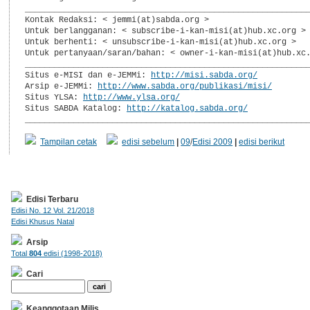
___________________________________________________________
Kontak Redaksi: < jemmi(at)sabda.org >

Untuk berlangganan: < subscribe-i-kan-misi(at)hub.xc.org >

Untuk berhenti: < unsubscribe-i-kan-misi(at)hub.xc.org >

Untuk pertanyaan/saran/bahan: < owner-i-kan-misi(at)hub.xc.
___________________________________________________________
Situs e-MISI dan e-JEMMi: 
http://misi.sabda.org/
Arsip e-JEMMi: 
http://www.sabda.org/publikasi/misi/
Situs YLSA: 
http://www.ylsa.org/
Situs SABDA Katalog: 
http://katalog.sabda.org/
__________________________________________________________
Tampilan cetak
edisi sebelum
|
09
/
Edisi 2009
|
edisi berikut
Edisi Terbaru
Edisi No. 12 Vol. 21/2018
Edisi Khusus Natal
Arsip
Total
804
edisi (1998-2018)
Cari
Keanggotaan Milis