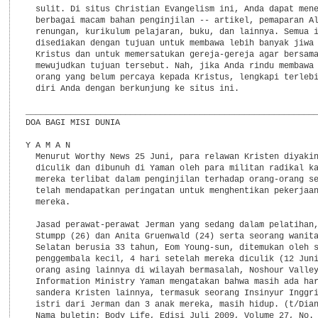
  sulit. Di situs Christian Evangelism ini, Anda dapat mene
  berbagai macam bahan penginjilan -- artikel, pemaparan Al
  renungan, kurikulum pelajaran, buku, dan lainnya. Semua i
  disediakan dengan tujuan untuk membawa lebih banyak jiwa 
  Kristus dan untuk memersatukan gereja-gereja agar bersama
  mewujudkan tujuan tersebut. Nah, jika Anda rindu membawa 
  orang yang belum percaya kepada Kristus, lengkapi terlebi
  diri Anda dengan berkunjung ke situs ini.

___________________________________________________________
DOA BAGI MISI DUNIA

Y A M A N

  Menurut Worthy News 25 Juni, para relawan Kristen diyakin
  diculik dan dibunuh di Yaman oleh para militan radikal ka
  mereka terlibat dalam penginjilan terhadap orang-orang se
  telah mendapatkan peringatan untuk menghentikan pekerjaan
  mereka.

  Jasad perawat-perawat Jerman yang sedang dalam pelatihan,
  Stumpp (26) dan Anita Gruenwald (24) serta seorang wanita
  Selatan berusia 33 tahun, Eom Young-sun, ditemukan oleh s
  penggembala kecil, 4 hari setelah mereka diculik (12 Juni
  orang asing lainnya di wilayah bermasalah, Noshour Valley
  Information Ministry Yaman mengatakan bahwa masih ada har
  sandera Kristen lainnya, termasuk seorang Insinyur Inggri
  istri dari Jerman dan 3 anak mereka, masih hidup. (t/Dian
  Nama buletin: Body Life, Edisi Juli 2009, Volume 27, No. 