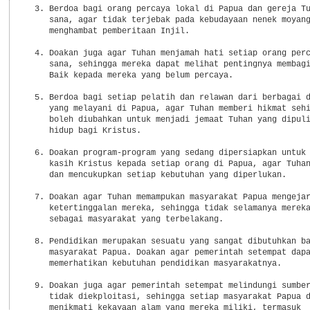
  3. Berdoa bagi orang percaya lokal di Papua dan gereja Tu
     sana, agar tidak terjebak pada kebudayaan nenek moyang
     menghambat pemberitaan Injil.

  4. Doakan juga agar Tuhan menjamah hati setiap orang perc
     sana, sehingga mereka dapat melihat pentingnya membagi
     Baik kepada mereka yang belum percaya.

  5. Berdoa bagi setiap pelatih dan relawan dari berbagai d
     yang melayani di Papua, agar Tuhan memberi hikmat sehi
     boleh diubahkan untuk menjadi jemaat Tuhan yang dipuli
     hidup bagi Kristus.

  6. Doakan program-program yang sedang dipersiapkan untuk 
     kasih Kristus kepada setiap orang di Papua, agar Tuhan
     dan mencukupkan setiap kebutuhan yang diperlukan.

  7. Doakan agar Tuhan memampukan masyarakat Papua mengejar
     ketertinggalan mereka, sehingga tidak selamanya mereka
     sebagai masyarakat yang terbelakang.

  8. Pendidikan merupakan sesuatu yang sangat dibutuhkan ba
     masyarakat Papua. Doakan agar pemerintah setempat dapa
     memerhatikan kebutuhan pendidikan masyarakatnya.

  9. Doakan juga agar pemerintah setempat melindungi sumber
     tidak diekploitasi, sehingga setiap masyarakat Papua d
     menikmati kekayaan alam yang mereka miliki, termasuk
