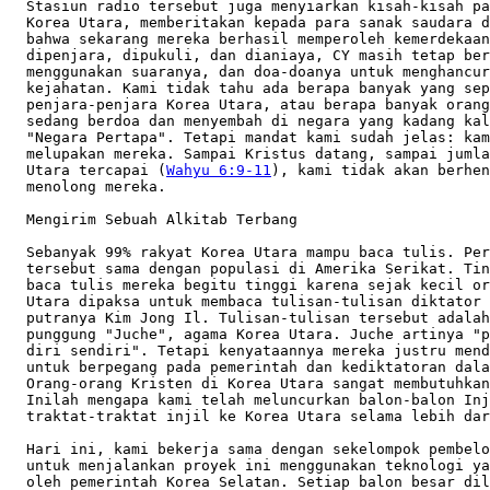
  Stasiun radio tersebut juga menyiarkan kisah-kisah pa
  Korea Utara, memberitakan kepada para sanak saudara d
  bahwa sekarang mereka berhasil memperoleh kemerdekaan
  dipenjara, dipukuli, dan dianiaya, CY masih tetap ber
  menggunakan suaranya, dan doa-doanya untuk menghancur
  kejahatan. Kami tidak tahu ada berapa banyak yang sep
  penjara-penjara Korea Utara, atau berapa banyak orang
  sedang berdoa dan menyembah di negara yang kadang kal
  "Negara Pertapa". Tetapi mandat kami sudah jelas: kam
  melupakan mereka. Sampai Kristus datang, sampai jumla
  Utara tercapai (
Wahyu 6:9-11
), kami tidak akan berhenti melayani    
  menolong mereka.       

  Mengirim Sebuah Alkitab Terbang 

  Sebanyak 99% rakyat Korea Utara mampu baca tulis. Persentase
  tersebut sama dengan populasi di Amerika Serikat. Tingkat kemampuan 
  baca tulis mereka begitu tinggi karena sejak kecil orang-orang Korea
  Utara dipaksa untuk membaca tulisan-tulisan diktator Kim Il Sung dan
  putranya Kim Jong Il. Tulisan-tulisan tersebut adalah tulang
  punggung "Juche", agama Korea Utara. Juche artinya "percaya pada    
  diri sendiri". Tetapi kenyataannya mereka justru mendorong rakyat   
  untuk berpegang pada pemerintah dan kediktatoran dalam segala hal.  
  Orang-orang Kristen di Korea Utara sangat membutuhkan firman Tuhan. 
  Inilah mengapa kami telah meluncurkan balon-balon Injil dan 
  traktat-traktat injil ke Korea Utara selama lebih dari 20 tahun.    

  Hari ini, kami bekerja sama dengan sekelompok pembelot Korea Utara  
  untuk menjalankan proyek ini menggunakan teknologi yang dikembangkan
  oleh pemerintah Korea Selatan. Setiap balon besar diluncurkan       
  termasuk sepuluh ribu traktat Injil, dicetak di atas plastik putih  
  tahan air. Traktat di balon berasal dari Kitab Markus yang ditulis  
  dalam bahasa Korea. Kami juga membagikan buku kecil "Bagaimana      
  Mengenal Tuhan" dalam bahasa Korea. Sebagai tambahan traktat Injil  
  ini, kami juga menyediakan ribuan Alkitab yang telah dicetak dalam  
  bahasa Korea Utara untuk orang-orang Korea Utara yang sudah 
  menantikannya. Gereja di Korea Utara sedang bertumbuh. Tuhan yang   
  bekerja dan kami hanya memainkan peranan kecil dari apa yang sedang 
  Dia kerjakan di sana.  

  Orang Kristen Korea Utara yang Tak Kenal Menyerah  

  Orang-orang Korea Utara sedang kelaparan tubuh dan jiwanya. Sebagian
  besar penduduk negara yang memunyai populasi sekitar 23 juta jiwa   
  ini kekurangan gizi. "Kami dianggap diberkati jika kami dapat makan 
  sekali sehari," kata seorang percaya Korea Utara. "Kami tahu ada    
  keluarga-keluarga yang berhasil hidup hanya dengan memakan sup      
  kentang busuk dan makanan kecil lainnya." Ada banyak orang di Korea 
  Utara yang begitu keras kepala sehingga mereka lebih memilih
  kelaparan bersama anak-anak mereka sebelum meminta bantuan kepada   
  pemerintah. "Saya malu untuk mengakui," tulis seorang Kristen Korea 
  Utara, "bahwa sebelum menjadi pengikut Kristus, saya adalah salah   
  satu dari banyak orang tua yang membiarkan anaknya meninggal mati   
  kelaparan demi menyelamatkan diri sendiri. Setelah kedua putra saya 
  meninggal, saya menjalani hidup tanpa tujuan. Lalu akhirnya Yesus   
  menemukan saya."       

  Kami telah melangkah untuk membebaskan orang-orang Korea Utara dari 
  kejahatan jasmani dan spiritual yang disebarkan oleh pemerintah     
  mereka. Pada tahun 1970-an, pemerintah Korea Utara mensponsori      
  penerjemahan Alkitab ke dalam bahasa Korea sebagai bukti untuk      
  menunjukkan "kebebasan beragama". Hasil terjemahan itu dianggap     
  sebagai yang paling akurat. Meskipun demikian, hanya tiga ratus     
  Alkitab saja yang dicetak. Kami mendapatkan satu Alkitab dan
  sekarang kami mencetak ulang Alkitab tersebut untuk dibagikan kepada
  orang-orang percaya Korea Utara. Mengabarkan Injil bukan perkara    
  mudah di Korea Utara. Kepemilikan atas sebuah Alkitab sama dengan   
  hukuman mati. Dan sampai tiga generasi, keluarga Anda akan  
  dipenjara. Oleh karena itu, banyak orang Kristen Korea Utara
  menyalin isi Alkitab dengan tulisan tangan dan menyembunyikannya di 
  dinding-dinding rumah mereka atau menguburnya di halaman belakang   
  agar tidak ditemukan.  

  Kami juga mendukung program Kristen 0,5 jam setiap hari yang
  disiarkan ke Korea Utara melalui radio. Selama 10 menit, orang-orang
  mendengar drama kisah Yesus, yang diambil dari "Ia Hidup di Antara  
  Kita". Selama 10 menit kemudian, dibacakan kisah dari buku  
  "Berkorban demi Kristus". Dan 10 menit yang terakhir dihabiskan     
  untuk membacakan firman Tuhan, cukup perlahan-lahan untuk   
  mengizinkan para pendengar mencatat ayat-ayat yang dibawakan.       
  Siaran-siaran ini juga direkam dan diformat ke dalam MP3 player yang
  dibagikan bersamaan pada saat bantuan makanan diberikan. "Pemberian 
  makanan Anda telah menguatkan kami," kata seorang pengajar di       
  kelompok gereja bawah tanah, "dan saya akan menggunakan kekuatan itu
  untuk mengabarkan Kristus. Tanpa Kristus, hidup tidak berarti.      
  Inilah mengapa kami terus membahayakan hidup kami untuk mengabarkan 
  nama-Nya."

  Diambil dan disunting seperlunya dari: 
  Nama buletin: KDP (Kasih Dalam Perbuatan), Edisi Januari -- Februari
2009     
  Penulis: Tidak dicantumkan      
  Penerbit: Yayasan Kasih Dalam Perbuatan (KDP), Surabaya 2009
  Halaman: 3 -- 8

______________________________________________________________________
DOA BAGI MISI DUNIA      

S R I  L A N K A 
  Konflik berkepanjangan yang terjadi di Sri Lanka telah membuat 300  
  ribu orang Tamil mengungsi. Sebanyak 90 ribu dari jumlah tersebut   
  adalah anak-anak, wanita hamil, para lansia, dan banyak orang       
  lainnya yang menderita luka-luka dan trauma, yang tinggal di kamp   
  pengungsian penuh sesak di daerah utara dan sangat membutuhkan      
  makanan, bantuan kesehatan, dan kebutuhan pokok lain. Meski menjadi 
  kaum minoritas, komunitas Kristen dengan penuh pengorbanan memberi  
  demi memenuhi kebutuhan tersebut. Meski demikian, mereka juga       
  mengharapkan bantuan internasional. Tim relawan mengatakan bahwa    
  kamp tersebut bisa menjadi sumber penyakit. Ancaman terjangan hujan 
  muson dan tidak cukupnya sanitasi membuat puluhan ribu orang
  berrisiko terkena penyakit. Tidak jelas kapan pemerintah akan       
  mengizinkan mereka kembali ke rumah masing-masing. (t/Dian) 
  Diterjemahkan dari:    
  Nama buletin: Body Life, Edisi Juli 2009, Volume 27, No. 7  
  Nama kolom: World Christian Report
  Judul asli artikel: Sri Lanka: Suffering Not Over  
  Penerbit: 120 Fellowship adult class at Lake Avenue Church, Pasadena
  Halaman: 1
  Pokok Doa:
  * Mengucap syukur untuk keberadaan orang-orang percaya di Sri Lanka,
    meskipun dalam kondisi serbakekurangan, mereka tetap menyisihkan  