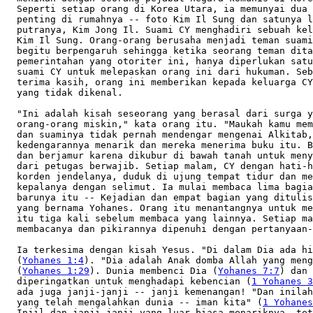
  Seperti setiap orang di Korea Utara, ia memunyai dua 
  penting di rumahnya -- foto Kim Il Sung dan satunya l
  putranya, Kim Jong Il. Suami CY menghadiri sebuah kel
  Kim Il Sung. Orang-orang berusaha menjadi teman suami
  begitu berpengaruh sehingga ketika seorang teman dita
  pemerintahan yang otoriter ini, hanya diperlukan satu
  suami CY untuk melepaskan orang ini dari hukuman. Seb
  terima kasih, orang ini memberikan kepada keluarga CY
  yang tidak dikenal.    

  "Ini adalah kisah seseorang yang berasal dari surga y
  orang-orang miskin," kata orang itu. "Maukah kamu mem
  dan suaminya tidak pernah mendengar mengenai Alkitab,
  kedengarannya menarik dan mereka menerima buku itu. B
  dan berjamur karena dikubur di bawah tanah untuk meny
  dari petugas berwajib. Setiap malam, CY dengan hati-h
  korden jendelanya, duduk di ujung tempat tidur dan me
  kepalanya dengan selimut. Ia mulai membaca lima bagia
  barunya itu -- Kejadian dan empat bagian yang ditulis
  yang bernama Yohanes. Orang itu menantangnya untuk me
  itu tiga kali sebelum membaca yang lainnya. Setiap ma
  membacanya dan pikirannya dipenuhi dengan pertanyaan-
  Ia terkesima dengan kisah Yesus. "Di dalam Dia ada hi
  (
Yohanes 1:4
). "Dia adalah Anak domba Allah yang meng
  (
Yohanes 1:29
). Dunia membenci Dia (
Yohanes 7:7
) dan 
  diperingatkan untuk menghadapi kebencian (
1 Yohanes 3
  ada juga janji-janji -- janji kemenangan! "Dan inilah
  yang telah mengalahkan dunia -- iman kita" (
1 Yohanes
  Injil dan janji-janji yang luar biasa menariknya, tet