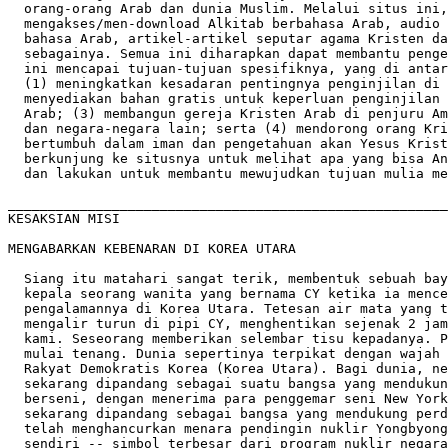
  orang-orang Arab dan dunia Muslim. Melalui situs ini,
  mengakses/men-download Alkitab berbahasa Arab, audio 
  bahasa Arab, artikel-artikel seputar agama Kristen da
  sebagainya. Semua ini diharapkan dapat membantu penge
  ini mencapai tujuan-tujuan spesifiknya, yang di antar
  (1) meningkatkan kesadaran pentingnya penginjilan di 
  menyediakan bahan gratis untuk keperluan penginjilan 
  Arab; (3) membangun gereja Kristen Arab di penjuru Am
  dan negara-negara lain; serta (4) mendorong orang Kri
  bertumbuh dalam iman dan pengetahuan akan Yesus Krist
  berkunjung ke situsnya untuk melihat apa yang bisa An
  dan lakukan untuk membantu mewujudkan tujuan mulia me
_______________________________________________________
KESAKSIAN MISI   

MENGABARKAN KEBENARAN DI KOREA UTARA

  Siang itu matahari sangat terik, membentuk sebuah bay
  kepala seorang wanita yang bernama CY ketika ia mence
  pengalamannya di Korea Utara. Tetesan air mata yang t
  mengalir turun di pipi CY, menghentikan sejenak 2 jam
  kami. Seseorang memberikan selembar tisu kepadanya. P
  mulai tenang. Dunia sepertinya terpikat dengan wajah 
  Rakyat Demokratis Korea (Korea Utara). Bagi dunia, ne
  sekarang dipandang sebagai suatu bangsa yang mendukun
  berseni, dengan menerima para penggemar seni New York
  sekarang dipandang sebagai bangsa yang mendukung perd
  telah menghancurkan menara pendingin nuklir Yongbyong
  sendiri -- simbol terbesar dari program nuklir negara