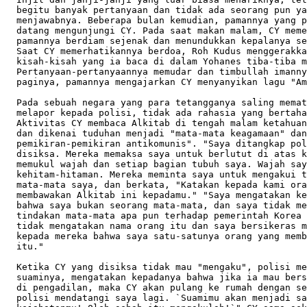
  begitu banyak pertanyaan dan tidak ada seorang pun ya
  menjawabnya. Beberapa bulan kemudian, pamannya yang p
  datang mengunjungi CY. Pada saat makan malam, CY meme
  pamannya berdiam sejenak dan menundukkan kepalanya se
  Saat CY memerhatikannya berdoa, Roh Kudus menggerakka
  kisah-kisah yang ia baca di dalam Yohanes tiba-tiba m
  Pertanyaan-pertanyaannya memudar dan timbullah imanny
  paginya, pamannya mengajarkan CY menyanyikan lagu "Am
  Pada sebuah negara yang para tetangganya saling memat
  melapor kepada polisi, tidak ada rahasia yang bertaha
  Aktivitas CY membaca Alkitab di tengah malam ketahuan
  dan dikenai tuduhan menjadi "mata-mata keagamaan" dan
  pemikiran-pemikiran antikomunis". "Saya ditangkap pol
  disiksa. Mereka memaksa saya untuk berlutut di atas k
  memukul wajah dan setiap bagian tubuh saya. Wajah say
  kehitam-hitaman. Mereka meminta saya untuk mengakui t
  mata-mata saya, dan berkata, "Katakan kepada kami ora
  membawakan Alkitab ini kepadamu." "Saya mengatakan ke
  bahwa saya bukan seorang mata-mata, dan saya tidak me
  tindakan mata-mata apa pun terhadap pemerintah Korea 
  tidak mengatakan nama orang itu dan saya bersikeras m
  kepada mereka bahwa saya satu-satunya orang yang memb
  itu."     

  Ketika CY yang disiksa tidak mau "mengaku", polisi me
  suaminya, mengatakan kepadanya bahwa jika ia mau bers
  di pengadilan, maka CY akan pulang ke rumah dengan se
  polisi mendatangi saya lagi. `Suamimu akan menjadi sa