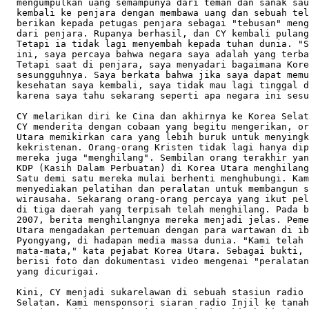
  mengumpulkan uang semampunya dari teman dan sanak sau
  kembali ke penjara dengan membawa uang dan sebuah tel
  berikan kepada petugas penjara sebagai "tebusan" meng
  dari penjara. Rupanya berhasil, dan CY kembali pulang
  Tetapi ia tidak lagi menyembah kepada tuhan dunia. "S
  ini, saya percaya bahwa negara saya adalah yang terba
  Tetapi saat di penjara, saya menyadari bagaimana Kore
  sesungguhnya. Saya berkata bahwa jika saya dapat memu
  kesehatan saya kembali, saya tidak mau lagi tinggal d
  karena saya tahu sekarang seperti apa negara ini sesu
  CY melarikan diri ke Cina dan akhirnya ke Korea Selat
  CY menderita dengan cobaan yang begitu mengerikan, or
  Utara memikirkan cara yang lebih buruk untuk menyingk
  kekristenan. Orang-orang Kristen tidak lagi hanya dip
  mereka juga "menghilang". Sembilan orang terakhir yan
  KDP (Kasih Dalam Perbuatan) di Korea Utara menghilang
  Satu demi satu mereka mulai berhenti menghubungi. Kam
  menyediakan pelatihan dan peralatan untuk membangun s
  wirausaha. Sekarang orang-orang percaya yang ikut pel
  di tiga daerah yang terpisah telah menghilang. Pada b
  2007, berita menghilangnya mereka menjadi jelas. Peme
  Utara mengadakan pertemuan dengan para wartawan di ib
  Pyongyang, di hadapan media massa dunia. "Kami telah 
  mata-mata," kata pejabat Korea Utara. Sebagai bukti, 
  berisi foto dan dokumentasi video mengenai "peralatan
  yang dicurigai.

  Kini, CY menjadi sukarelawan di sebuah stasiun radio 
  Selatan. Kami mensponsori siaran radio Injil ke tanah