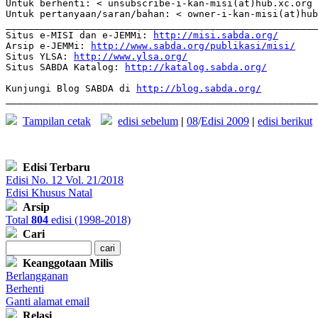
http://misi.sabda.org/
Arsip e-JEMMi: 
http://www.sabda.org/publikasi/misi/
Situs YLSA: 
http://www.ylsa.org/
Situs SABDA Katalog: 
http://katalog.sabda.org/
Kunjungi Blog SABDA di 
http://blog.sabda.org/
_______________________________________________________
Tampilan cetak
edisi sebelum
|
08
/
Edisi 2009
|
edisi berikut
Edisi Terbaru
Edisi No. 12 Vol. 21/2018
Edisi Khusus Natal
Arsip
Total
804
edisi (1998-2018)
Cari
Keanggotaan Milis
Berlangganan
Berhenti
Ganti alamat email
Relasi