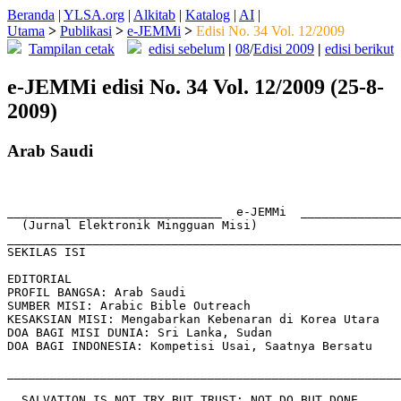
Beranda
|
YLSA.org
|
Alkitab
|
Katalog
|
AI
|
Utama
>
Publikasi
>
e-JEMMi
>
Edisi No. 34 Vol. 12/2009
Tampilan cetak
edisi sebelum
|
08
/
Edisi 2009
|
edisi berikut
e-JEMMi edisi No. 34 Vol. 12/2009 (25-8-
2009)
Arab Saudi
______________________________  e-JEMMi  ______________
  (Jurnal Elektronik Mingguan Misi) 

_______________________________________________________
SEKILAS ISI 

EDITORIAL   

PROFIL BANGSA: Arab Saudi

SUMBER MISI: Arabic Bible Outreach

KESAKSIAN MISI: Mengabarkan Kebenaran di Korea Utara 

DOA BAGI MISI DUNIA: Sri Lanka, Sudan

DOA BAGI INDONESIA: Kompetisi Usai, Saatnya Bersatu  

_______________________________________________________
  SALVATION IS NOT TRY BUT TRUST; NOT DO BUT DONE 
