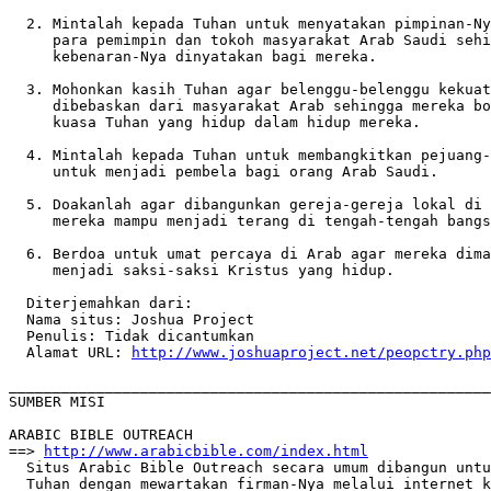
  2. Mintalah kepada Tuhan untuk menyatakan pimpinan-Ny
     para pemimpin dan tokoh masyarakat Arab Saudi sehi
     kebenaran-Nya dinyatakan bagi mereka.   

  3. Mohonkan kasih Tuhan agar belenggu-belenggu kekuat
     dibebaskan dari masyarakat Arab sehingga mereka bo
     kuasa Tuhan yang hidup dalam hidup mereka.      

  4. Mintalah kepada Tuhan untuk membangkitkan pejuang-
     untuk menjadi pembela bagi orang Arab Saudi.    

  5. Doakanlah agar dibangunkan gereja-gereja lokal di 
     mereka mampu menjadi terang di tengah-tengah bangs
  6. Berdoa untuk umat percaya di Arab agar mereka dima
     menjadi saksi-saksi Kristus yang hidup. 

  Diterjemahkan dari:    

  Nama situs: Joshua Project      

  Penulis: Tidak dicantumkan      

  Alamat URL: 
http://www.joshuaproject.net/peopctry.php
_______________________________________________________
SUMBER MISI 

ARABIC BIBLE OUTREACH    

==> 
http://www.arabicbible.com/index.html
  Situs Arabic Bible Outreach secara umum dibangun untu
  Tuhan dengan mewartakan firman-Nya melalui internet k