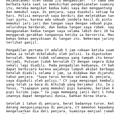
  kejahatanmu! Oleh sebab itu mengakulah!`" CY sama sek
  berkata-kata saat ia memikirkan pengkhianatan suaminy
  itu, mereka mengikat kedua kaki saya dan menggantung 
  dan memukul saya. Di penjara, saya dipukuli setiap ha
  hari. Polisi menyuruh saya berdiri dan meletakkan tan
  luar pintu, karena ada sebuah jendela kecil di pintu 
  memukul jari-jari dan tangan saya dengan sebuah pipa.
  seluruhnya berdarah, dan kedua tangan saya robek. Say
  menggunakan kedua tangan saya selama lebih dari 20 ha
  menggerak-gerakkan tangannya ketika ia bercerita. Mas
  bekas-bekas penyiksaan di tangan itu. Beberapa jariny
  terlihat ganjil.       

  Pengadilan pertama CY adalah 5 jam cobaan ketika suam
  bahwa ia telah dikelabuhi oleh polisi. Ia diputuskan 
  bersalah. Namun tidak selamanya yang tampak itu benar
  terjadi. Putusan tidak bersalah CY dengan segera diba
  sekali lagi diadili. Pada pengadilan keduanya, CY bah
  dapat berbicara karena wajahnya lumpuh akibat berbaga
  Setelah diadili selama 1 jam, ia didakwa dan dijatuhi
  tahun penjara. "Saya terus berdoa selama di penjara, 
  saya dipukuli oleh polisi." CY juga mengingat kembali
  yang telah ia baca di Alkitab yang berjamur itu. Ia i
  Yesus, "Siapapun yang memukul pipi kananmu, berikan k
  pipi kirimu juga." Ia juga memegang janji dari 1 Yoha
  imannya dapat mengatasi dunia, bahkan Korea Utara. 

  Setelah 1 tahun di penjara, berat badannya turun. Ket
  datang mengunjunginya di penjara, CY memohon kepadany
  mengeluarkan dia dari penjara. Suaminya menjual rumah