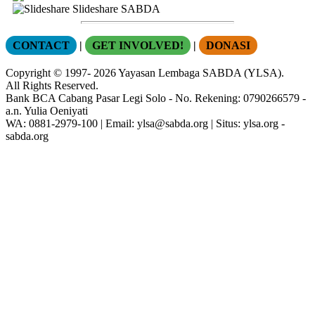
Slideshare SABDA
CONTACT
|
GET INVOLVED!
|
DONASI
Copyright
© 1997-
2026
Yayasan Lembaga SABDA (YLSA).
All Rights Reserved.
Bank BCA Cabang Pasar Legi Solo - No. Rekening: 0790266579 -
a.n. Yulia Oeniyati
WA:
0881-2979-100
| Email:
ylsa@sabda.org
| Situs:
ylsa.org
-
sabda.org