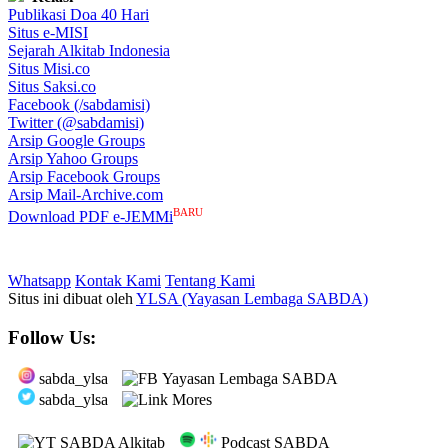
Publikasi Doa 40 Hari
Situs e-MISI
Sejarah Alkitab Indonesia
Situs Misi.co
Situs Saksi.co
Facebook (/sabdamisi)
Twitter (@sabdamisi)
Arsip Google Groups
Arsip Yahoo Groups
Arsip Facebook Groups
Arsip Mail-Archive.com
BARU
Download PDF e-JEMMi
Whatsapp
Kontak Kami
Tentang Kami
Situs ini dibuat oleh
YLSA (Yayasan Lembaga SABDA)
Follow Us:
sabda_ylsa
Yayasan Lembaga SABDA
sabda_ylsa
Mores
SABDA Alkitab
Podcast SABDA