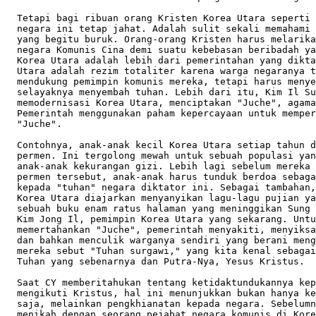
  Tetapi bagi ribuan orang Kristen Korea Utara seperti 
  negara ini tetap jahat. Adalah sulit sekali memahami 
  yang begitu buruk. Orang-orang Kristen harus melarika
  negara Komunis Cina demi suatu kebebasan beribadah ya
  Korea Utara adalah lebih dari pemerintahan yang dikta
  Utara adalah rezim totaliter karena warga negaranya t
  mendukung pemimpin komunis mereka, tetapi harus menye
  selayaknya menyembah tuhan. Lebih dari itu, Kim Il Su
  memodernisasi Korea Utara, menciptakan "Juche", agama
  Pemerintah menggunakan paham kepercayaan untuk memper
  "Juche".  

  Contohnya, anak-anak kecil Korea Utara setiap tahun d
  permen. Ini tergolong mewah untuk sebuah populasi yan
  anak-anak kekurangan gizi. Lebih lagi sebelum mereka 
  permen tersebut, anak-anak harus tunduk berdoa sebaga
  kepada "tuhan" negara diktator ini. Sebagai tambahan,
  Korea Utara diajarkan menyanyikan lagu-lagu pujian ya
  sebuah buku enam ratus halaman yang meninggikan Sung 
  Kim Jong Il, pemimpin Korea Utara yang sekarang. Untu
  memertahankan "Juche", pemerintah menyakiti, menyiksa
  dan bahkan menculik warganya sendiri yang berani meng
  mereka sebut "Tuhan surgawi," yang kita kenal sebagai
  Tuhan yang sebenarnya dan Putra-Nya, Yesus Kristus.

  Saat CY memberitahukan tentang ketidaktundukannya kep
  mengikuti Kristus, hal ini menunjukkan bukan hanya ke
  saja, melainkan pengkhianatan kepada negara. Sebelumn
  menikah dengan seorang pejabat negara komunis di Kore