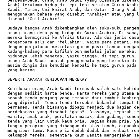
  berbeda-beda. Orang Arab Saudi (yang biasanya dikenal
  Arab) terutama hidup di tepi-tepi selatan Gurun Arabi
  Saudi, Yaman, Uni Emirat Arab, dan Qatar. Orang Arab 
  menggunakan bahasa yang disebut "Arabiya" atau yang l
  disebut "Gulf Arabic". 

  Budaya bangsa Arab dikembangkan oleh suku-suku pengem
  orang-orang desa yang hidup di Gurun Arabia. Di sana,
  mereka bermigrasi ke Afrika Utara. Ada dua jenis dasa
  Pengembara asli dan "fellahin", yaitu para petani. Me
  dengan perjalanan melintasi gurun pasir tandus dengan
  kadang-kadang para kafilah pun melalui jalan mereka. 
  hidupnya lebih menetap, yaitu tinggal di tepi gurun. 
  orang Arab Saudi adalah penggembala yang bermukim di 
  musim dingin dan kemudian kembali ke tepi gurun pada 
  yang kering.   

  SEPERTI APAKAH KEHIDUPAN MEREKA?

  Kehidupan orang Arab Saudi termasuk salah satu kehidu
  dengan sedikit harta benda. Harta mereka yang utama a
  sebuah tenda panjang yang terbuat dari rambut kambing
  yang dipintal. Tenda-tenda tersebut bukanlah tempat t
  permanen. Tenda biasanya dibagi menjadi dua bagian de
  berdekorasi yang disebut "gata". Biasanya, separuh te
  wanita, anak-anak, peralatan masak, dan gudang; semen
  tenda yang lain untuk kaum pria. Bagian kaum pria, ya
  tungku perapian yang dibangun di atas tanah, digunaka
  menghibur tamu. Kaum pria duduk-duduk dan membuat ren
  kelompok mereka, sementara kaum wanita mengerjakan se