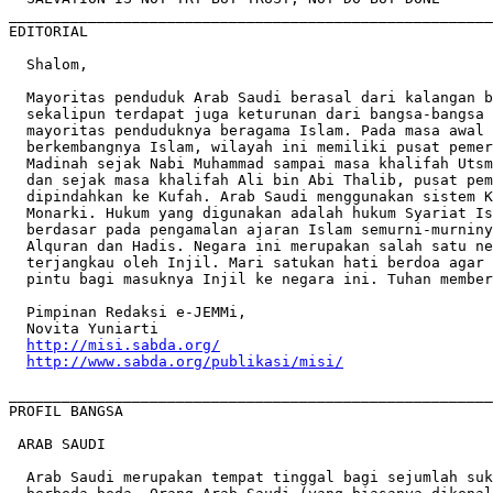
_______________________________________________________
EDITORIAL   

  Shalom,   

  Mayoritas penduduk Arab Saudi berasal dari kalangan b
  sekalipun terdapat juga keturunan dari bangsa-bangsa 
  mayoritas penduduknya beragama Islam. Pada masa awal 
  berkembangnya Islam, wilayah ini memiliki pusat pemer
  Madinah sejak Nabi Muhammad sampai masa khalifah Utsm
  dan sejak masa khalifah Ali bin Abi Thalib, pusat pem
  dipindahkan ke Kufah. Arab Saudi menggunakan sistem K
  Monarki. Hukum yang digunakan adalah hukum Syariat Is
  berdasar pada pengamalan ajaran Islam semurni-murniny
  Alquran dan Hadis. Negara ini merupakan salah satu ne
  terjangkau oleh Injil. Mari satukan hati berdoa agar 
  pintu bagi masuknya Injil ke negara ini. Tuhan member
  Pimpinan Redaksi e-JEMMi,       

  Novita Yuniarti

http://misi.sabda.org/
http://www.sabda.org/publikasi/misi/
_______________________________________________________
PROFIL BANGSA

 ARAB SAUDI 

  Arab Saudi merupakan tempat tinggal bagi sejumlah suk