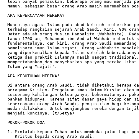
  lebih banyak pemasukan, beberapa orang mau menjadi pe
  Namun, sebagian besar orang Arab masih meremehkan pos
  APA KEPERCAYAAN MEREKA?

  Munculnya agama Islam pada abad ketujuh memberikan pe
  terhadap rangkaian sejarah Arab Saudi. Kini, 90% oran
  Qatar adalah orang Muslim Hanbalite (Wahhabite). Pada
  tahun 1700-an, Muhammad ibn Abd al-Wahhab membentuk s
  fundamentalnya, dan kini, orang Arab Saudi memandang 
  pemelihara iman Islam sejati. Orang Wahhabite menolak
  yang diperkenalkan kepada Islam setelah keberadaannya
  ketiga dan praktik Islamnya masih sangat tradisional.
  mempertahankan dan menyebarkan apa yang mereka lihat 
  Islam yang "sejati".   

  APA KEBUTUHAN MEREKA?  

  Di antara orang Arab Saudi, tidak diketahui berapa da
  beragama Kristen. Pengakuan iman dalam Kristus akan m
  seseorang kehilangan keluarganya, kehormatannya, peke
  bahkan hidupnya. Karena sifat dasar gaya hidup dan si
  kepercayaan orang Arab Saudi, penginjilan bagi kelomp
  mudah dilakukan. Untuk menjangkau mereka dengan Injil
  menjadi kuncinya. (t/Setya)     

  POKOK-POKOK DOA

  1. Mintalah kepada Tuhan untuk membuka jalan bagi pen
     Kristus kepada orang Arab Saudi.
