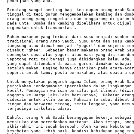
  pekerjaan yang ada.    

  Binatang sangat penting bagi kehidupan orang Arab Sau
  tinggal di tepi gurun menggembalakan kambing dan domb
  orang-orang yang mengembara dan menggarong di gurun h
  pada unta. Domba dan kambing dipelihara untuk dijual 
  digunakan untuk transportasi.   

  Bahan makanan yang terbuat dari susu menjadi sumber m
  tradisional orang Arab Saudi. Susu unta dan susu kamb
  langsung atau dibuat menjadi "yogurt" dan sejenis men
  disebut "ghee". Sebagian besar makanan orang Arab Sau
  semangkuk susu atau yogurt atau nasi yang disiram den
  Sepotong roti tak beragi juga dihidangkan kalau ada. 
  yang dapat ditemukan di oasis gurun, dimakan sebagai 
  setelah makan. Daging hanya disajikan pada acara-acar
  seperti untuk tamu, pesta pernikahan, atau upacara-up
  Untuk menyatakan pengaruh agama Islam, orang Arab Sau
  pernikahan "endogamous" (pernikahan dalam lingkungan 
  kecil). Pembagian warisan bersifat patrilineal (diwar
  anggota keluarga laki-laki berikutnya). Pakaian orang
  didesain untuk iklim panas. Pakaian tersebut dibuat d
  ringan dan berwarna terang, serta longgar, yang memun
  terjadinya sirkulasi udara.     

  Dahulu, orang Arab Saudi beranggapan bekerja sebagai 
  memalukan dan merendahkan martabat. Akan tetapi, angg
  akhir-akhir ini sudah berubah. Oleh karena kebutuhan 
  kesehatan yang lebih baik, kondisi kehidupan yang men