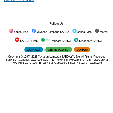
Follow Us:
sabda_ylsa
Yayasan Lembaga SABDA
sabda_ylsa
Mores
SABDA Alkitab
Podcast SABDA
Slideshare SABDA
CONTACT
|
GET INVOLVED!
|
DONASI
Copyright
© 1997-
2026
Yayasan Lembaga SABDA (YLSA).
All Rights Reserved.
Bank BCA Cabang Pasar Legi Solo - No. Rekening: 0790266579 - a.n. Yulia Oeniyati
WA:
0881-2979-100
| Email:
ylsa@sabda.org
| Situs:
ylsa.org
-
sabda.org