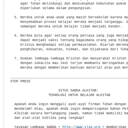
     agar Tuhan melindungi dan mencukupkan kebutuhan pokok 
     diperlukan selama dalam pengungsian.

  5. Berdoa untuk anak-anak yang masih bersekolah karena mu
     menyebabkan proses belajar mereka menjadi terganggu. D
     semangat mereka untuk belajar tidak menjadi kendor.

  6. Berdoa pula agar setiap orang percaya yang juga menjad
     dapat menjadi saksi tentang bagaimana orang yang hidup
     Kristus menghadapi setiap permasalahan. Biarlah mereka
     penghiburan, kekuatan, hikmat, dan bijaksana dari Tuha
  7. Doakan lembaga-lembaga Kristen dan masyarakat Kristen 
     dengan sukacita mau ikut terjun membantu meringankan p
     mereka dengan memberikan bantuan material atau pun mor
___________________________________________________________
STOP PRESS

                        SITUS SABDA ALKITAB:

                   TEKNOLOGI UNTUK BELAJAR ALKITAB

  Apakah Anda ingin menggali ayat-ayat firman Tuhan dengan 
  mendalam? Atau, apakah Anda ingin mempersiapkan bahan Pel
  Alkitab secara bertanggung jawab, namun tidak memiliki ba
  dan alat-alat biblika yang lengkap?

  Yayasan Lembaga SABDA < 
http://www.ylsa.org
 > memberikan 