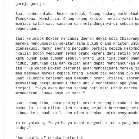
  gereja-gereja.

  Saat pemberontakan Boxer meledak, Chang sedang berkhotbah
  Tsengkouw, Manchuria. Orang-orang Kristen merasa yakin ba
  menjadi salah satu sasaran dan melindunginya di sebuah gu
  pegunungan.

  Saat kelompok Boxter mencapai daerah dekat kota Chiaoyang
  mereka mengumpulkan sekitar lima puluh orang Kristen untu
  dieksekusi. Namun seorang penduduk berkata kepada kelompo
  "Kalian bodoh membunuh semua orang karena dari setiap ora
  kamu bunuh akan tumbuh sepuluh orang lagi jika Chang Shen
  hidup. Bunuhlah dia dan kalian akan dapat menghancurkan a
  itu." Kelompok Boxter berjanji akan mengasihani mereka ji
  mau membawa mereka kepada Chang. Namun tak seorang pun be
  Saat kelompok tersebut mau membunuh orang Kristen, seoran
  menyelinap pergi menemui Chang untuk mengatakan apa yang 
  terjadi. "Saya akan dengan senang hati mati untuk mereka,
  menawarkan. "Bawa saya ke sana."

  Saat Chang tiba, para pemimpin Boxter sedang berada di ko
  Namun ia tetap diikat oleh seorang pejabat berwenang sete
  dibawa ke sebuah kuil, dan diperintahkan untuk menyembah.
  Ia menyatakan, "Saya hanya dapat menyembah Tuhan yang ben
  hidup."

  "Bertobatlah," mereka berteriak.
