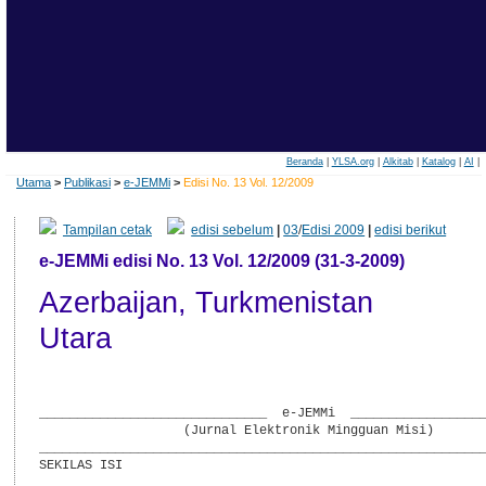
Beranda
|
YLSA.org
|
Alkitab
|
Katalog
|
AI
|
Utama
>
Publikasi
>
e-JEMMi
>
Edisi No. 13 Vol. 12/2009
Tampilan cetak
edisi sebelum
|
03
/
Edisi 2009
|
edisi berikut
e-JEMMi edisi No. 13 Vol. 12/2009 (31-3-2009)
Azerbaijan, Turkmenistan
Utara
______________________________  e-JEMMi  __________________
                   (Jurnal Elektronik Mingguan Misi)

___________________________________________________________
SEKILAS ISI
