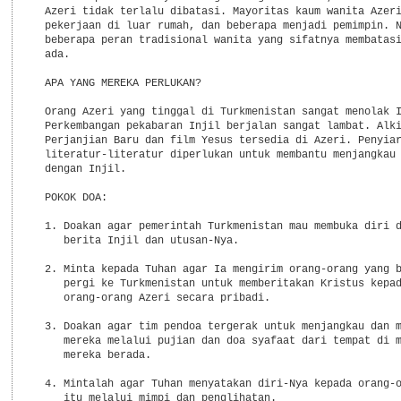
  Azeri tidak terlalu dibatasi. Mayoritas kaum wanita Azeri
  pekerjaan di luar rumah, dan beberapa menjadi pemimpin. N
  beberapa peran tradisional wanita yang sifatnya membatasi
  ada.

  APA YANG MEREKA PERLUKAN?

  Orang Azeri yang tinggal di Turkmenistan sangat menolak I
  Perkembangan pekabaran Injil berjalan sangat lambat. Alki
  Perjanjian Baru dan film Yesus tersedia di Azeri. Penyiar
  literatur-literatur diperlukan untuk membantu menjangkau 
  dengan Injil.

  POKOK DOA:

  1. Doakan agar pemerintah Turkmenistan mau membuka diri d
     berita Injil dan utusan-Nya.

  2. Minta kepada Tuhan agar Ia mengirim orang-orang yang b
     pergi ke Turkmenistan untuk memberitakan Kristus kepad
     orang-orang Azeri secara pribadi.

  3. Doakan agar tim pendoa tergerak untuk menjangkau dan m
     mereka melalui pujian dan doa syafaat dari tempat di m
     mereka berada.

  4. Mintalah agar Tuhan menyatakan diri-Nya kepada orang-o
     itu melalui mimpi dan penglihatan.
