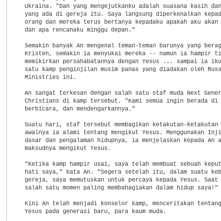
  Ukraina. "Dan yang mengejutkanku adalah suasana kasih dan
  yang ada di gereja itu. Saya langsung diperkenalkan kepad
  orang dan mereka terus bertanya kepadaku apakah aku akan 
  dan apa rencanaku minggu depan."

  Semakin banyak An mengenal teman-teman barunya yang berag
  Kristen, semakin ia menyukai mereka -- namun ia hampir ti
  memikirkan persahabatannya dengan Yesus ... sampai ia iku
  satu kamp penginjilan musim panas yang diadakan oleh Russ
  Ministries ini.

  An sangat terkesan dengan salah satu staf muda Next Gener
  Christians di kamp tersebut. "Kami semua ingin berada di 
  berbicara, dan mendengarkannya."

  Suatu hari, staf tersebut membagikan ketakutan-ketakutan 
  awalnya ia alami tentang mengikut Yesus. Menggunakan Inji
  dasar dan pengalaman hidupnya, ia menjelaskan kepada An a
  maksudnya mengikut Yesus.

  "Ketika kamp hampir usai, saya telah membuat sebuah keput
  hati saya," kata An. "Segera setelah itu, dalam suatu keb
  gereja, saya memutuskan untuk percaya kepada Yesus. Saat 
  salah satu momen paling membahagiakan dalam hidup saya!"

  Kini An telah menjadi konselor kamp, menceritakan tentang
  Yesus pada generasi baru, para kaum muda.
