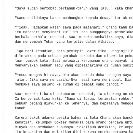
  "Saya sudah bertobat bertahun-tahun yang lalu," kata Chan
  "Kamu setidaknya harus membungkuk kepada dewa," teriak me
  "Tidak. Hadapkan wajah saya pada matahari." Chang tahu ba
  itu matahari menyinari kuil itu dan punggungnya membelaka
  berhala-berhala tersebut. Saat mereka membalikkannya, dia
  dan menyembah Tuhan yang tertulis dalam Alkitab.

  Tiga hari kemudian, para pemimpin Boxer tiba. Penginjil b
  diletakkan pada sebuah gerobak terbuka dan dibawa ke peku
  luar tembok kota. Saat melewati kerumunan orang banyak, i
  menyanyikan sebuah lagu yang dipelajarinya di rumah sakit
  "Yesus mengasihi saya, Dia akan berada dekat dengan saya 
  jalan. Jika saya mengasihi-Nya, saat saya meninggal, Dia 
  membawa saya pulang ke rumah di tempat yang tinggi."

  Saat mereka tiba di pekuburan tersebut, ia didorong untuk
  Ia berteriak tiga kali, "Bapa di Surga, terimalah rohku."
  sebuah pedang diayunkan ke lehernya, dan kepalanya mengge
  tanah.

  Karena takut adanya berita bahwa si Buta Chang akan bangk
  kematian, kelompok Boxter memaksa para orang percaya untu
  minyak dan membakar tubuhnya. Sekalipun demikian, kelompo
  itu ketakutan dan melarikan diri karena mereka percaya ba