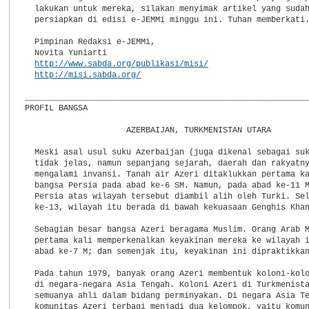
  lakukan untuk mereka, silakan menyimak artikel yang sudah
  persiapkan di edisi e-JEMMi minggu ini. Tuhan memberkati.
  Pimpinan Redaksi e-JEMMi,

  Novita Yuniarti

http://www.sabda.org/publikasi/misi/
http://misi.sabda.org/
___________________________________________________________
PROFIL BANGSA

                     AZERBAIJAN, TURKMENISTAN UTARA

  Meski asal usul suku Azerbaijan (juga dikenal sebagai suk
  tidak jelas, namun sepanjang sejarah, daerah dan rakyatny
  mengalami invansi. Tanah air Azeri ditaklukkan pertama ka
  bangsa Persia pada abad ke-6 SM. Namun, pada abad ke-11 M
  Persia atas wilayah tersebut diambil alih oleh Turki. Sel
  ke-13, wilayah itu berada di bawah kekuasaan Genghis Khan
  Sebagian besar bangsa Azeri beragama Muslim. Orang Arab M
  pertama kali memperkenalkan keyakinan mereka ke wilayah i
  abad ke-7 M; dan semenjak itu, keyakinan ini dipraktikkan
  Pada tahun 1979, banyak orang Azeri membentuk koloni-kolo
  di negara-negara Asia Tengah. Koloni Azeri di Turkmenista
  semuanya ahli dalam bidang perminyakan. Di negara Asia Te
  komunitas Azeri terbagi menjadi dua kelompok, yaitu komun