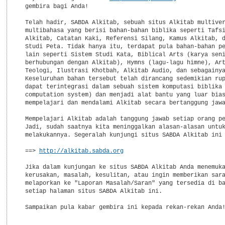
  gembira bagi Anda!

  Telah hadir, SABDA Alkitab, sebuah situs Alkitab multiver
  multibahasa yang berisi bahan-bahan biblika seperti Tafsi
  Alkitab, Catatan Kaki, Referensi Silang, Kamus Alkitab, d
  Studi Peta. Tidak hanya itu, terdapat pula bahan-bahan pe
  lain seperti Sistem Studi Kata, Biblical Arts (karya seni
  berhubungan dengan Alkitab), Hymns (lagu-lagu himne), Art
  Teologi, Ilustrasi Khotbah, Alkitab Audio, dan sebagainya
  Keseluruhan bahan tersebut telah dirancang sedemikian rup
  dapat terintegrasi dalam sebuah sistem komputasi biblika 
  computation system) dan menjadi alat bantu yang luar bias
  mempelajari dan mendalami Alkitab secara bertanggung jawa
  Mempelajari Alkitab adalah tanggung jawab setiap orang pe
  Jadi, sudah saatnya kita meninggalkan alasan-alasan untuk
  melakukannya. Segeralah kunjungi situs SABDA Alkitab ini 
  ==> 
http://alkitab.sabda.org
  Jika dalam kunjungan ke situs SABDA Alkitab Anda menemuka
  kerusakan, masalah, kesulitan, atau ingin memberikan sara
  melaporkan ke "Laporan Masalah/Saran" yang tersedia di ba
  setiap halaman situs SABDA Alkitab ini.

  Sampaikan pula kabar gembira ini kepada rekan-rekan Anda!
___________________________________________________________