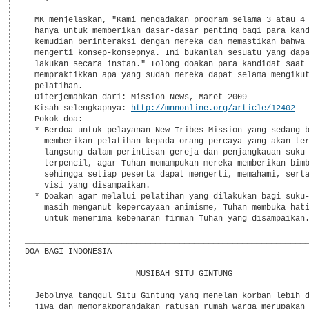
  MK menjelaskan, "Kami mengadakan program selama 3 atau 4 
  hanya untuk memberikan dasar-dasar penting bagi para kand
  kemudian berinteraksi dengan mereka dan memastikan bahwa 
  mengerti konsep-konsepnya. Ini bukanlah sesuatu yang dapa
  lakukan secara instan." Tolong doakan para kandidat saat 
  mempraktikkan apa yang sudah mereka dapat selama mengikut
  pelatihan.

  Diterjemahkan dari: Mission News, Maret 2009

  Kisah selengkapnya: 
http://mnnonline.org/article/12402
  Pokok doa:

  * Berdoa untuk pelayanan New Tribes Mission yang sedang b
    memberikan pelatihan kepada orang percaya yang akan ter
    langsung dalam perintisan gereja dan penjangkauan suku-
    terpencil, agar Tuhan memampukan mereka memberikan bimb
    sehingga setiap peserta dapat mengerti, memahami, serta
    visi yang disampaikan.

  * Doakan agar melalui pelatihan yang dilakukan bagi suku-
    masih menganut kepercayaan animisme, Tuhan membuka hati
    untuk menerima kebenaran firman Tuhan yang disampaikan.
___________________________________________________________
DOA BAGI INDONESIA

                       MUSIBAH SITU GINTUNG

  Jebolnya tanggul Situ Gintung yang menelan korban lebih d
  jiwa dan memorakporandakan ratusan rumah warga merupakan 