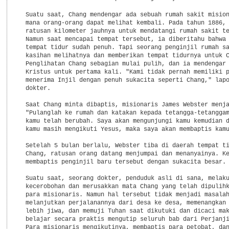
  Suatu saat, Chang mendengar ada sebuah rumah sakit mision
  mana orang-orang dapat melihat kembali. Pada tahun 1886, 
  ratusan kilometer jauhnya untuk mendatangi rumah sakit te
  Namun saat mencapai tempat tersebut, ia diberitahu bahwa 
  tempat tidur sudah penuh. Tapi seorang penginjil rumah sa
  kasihan melihatnya dan memberikan tempat tidurnya untuk C
  Penglihatan Chang sebagian mulai pulih, dan ia mendengar 
  Kristus untuk pertama kali. "Kami tidak pernah memiliki p
  menerima Injil dengan penuh sukacita seperti Chang," lapo
  dokter.

  Saat Chang minta dibaptis, misionaris James Webster menja
  "Pulanglah ke rumah dan katakan kepada tetangga-tetanggam
  kamu telah berubah. Saya akan mengunjungi kamu kemudian d
  kamu masih mengikuti Yesus, maka saya akan membaptis kamu
  Setelah 5 bulan berlalu, Webster tiba di daerah tempat ti
  Chang, ratusan orang datang menjumpai dan menanyainya. Ke
  membaptis penginjil baru tersebut dengan sukacita besar.

  Suatu saat, seorang dokter, penduduk asli di sana, melaku
  kecerobohan dan merusakkan mata Chang yang telah dipulihk
  para misionaris. Namun hal tersebut tidak menjadi masalah
  melanjutkan perjalanannya dari desa ke desa, memenangkan 
  lebih jiwa, dan memuji Tuhan saat dikutuki dan dicaci mak
  belajar secara praktis mengutip seluruh bab dari Perjanji
  Para misionaris mengikutinya, membaptis para petobat, dan