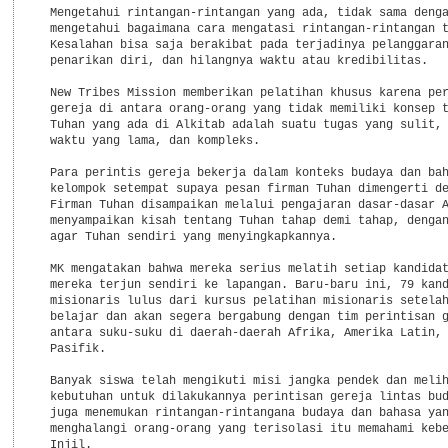
  Mengetahui rintangan-rintangan yang ada, tidak sama denga
  mengetahui bagaimana cara mengatasi rintangan-rintangan t
  Kesalahan bisa saja berakibat pada terjadinya pelanggaran
  penarikan diri, dan hilangnya waktu atau kredibilitas.

  New Tribes Mission memberikan pelatihan khusus karena per
  gereja di antara orang-orang yang tidak memiliki konsep t
  Tuhan yang ada di Alkitab adalah suatu tugas yang sulit, 
  waktu yang lama, dan kompleks.

  Para perintis gereja bekerja dalam konteks budaya dan bah
  kelompok setempat supaya pesan firman Tuhan dimengerti de
  Firman Tuhan disampaikan melalui pengajaran dasar-dasar A
  menyampaikan kisah tentang Tuhan tahap demi tahap, dengan
  agar Tuhan sendiri yang menyingkapkannya.

  MK mengatakan bahwa mereka serius melatih setiap kandidat
  mereka terjun sendiri ke lapangan. Baru-baru ini, 79 kand
  misionaris lulus dari kursus pelatihan misionaris setelah
  belajar dan akan segera bergabung dengan tim perintisan g
  antara suku-suku di daerah-daerah Afrika, Amerika Latin, 
  Pasifik.

  Banyak siswa telah mengikuti misi jangka pendek dan melih
  kebutuhan untuk dilakukannya perintisan gereja lintas bud
  juga menemukan rintangan-rintangana budaya dan bahasa yan
  menghalangi orang-orang yang terisolasi itu memahami kebe
  Injil.
