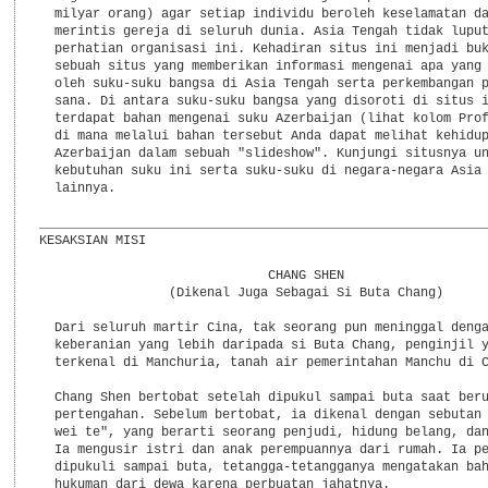
  milyar orang) agar setiap individu beroleh keselamatan da
  merintis gereja di seluruh dunia. Asia Tengah tidak luput
  perhatian organisasi ini. Kehadiran situs ini menjadi buk
  sebuah situs yang memberikan informasi mengenai apa yang 
  oleh suku-suku bangsa di Asia Tengah serta perkembangan p
  sana. Di antara suku-suku bangsa yang disoroti di situs i
  terdapat bahan mengenai suku Azerbaijan (lihat kolom Prof
  di mana melalui bahan tersebut Anda dapat melihat kehidup
  Azerbaijan dalam sebuah "slideshow". Kunjungi situsnya un
  kebutuhan suku ini serta suku-suku di negara-negara Asia 
  lainnya.

___________________________________________________________
KESAKSIAN MISI

                              CHANG SHEN

                 (Dikenal Juga Sebagai Si Buta Chang)

  Dari seluruh martir Cina, tak seorang pun meninggal denga
  keberanian yang lebih daripada si Buta Chang, penginjil y
  terkenal di Manchuria, tanah air pemerintahan Manchu di C
  Chang Shen bertobat setelah dipukul sampai buta saat beru
  pertengahan. Sebelum bertobat, ia dikenal dengan sebutan 
  wei te", yang berarti seorang penjudi, hidung belang, dan
  Ia mengusir istri dan anak perempuannya dari rumah. Ia pe
  dipukuli sampai buta, tetangga-tetangganya mengatakan bah
  hukuman dari dewa karena perbuatan jahatnya.
