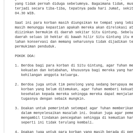
  yang tidak pernah diduga sebelumnya. Bagaimana tidak, mus
  terjadi secara tiba-tiba, tepatnya pada hari Jumat, sekit
  04.30 WIB.

  Saat ini para korban masih diungsikan ke tempat yang lebi
  masih menunggu kepastian apakah mereka akan direlokasi at
  diizinkan bermukim di daerah sekitar Situ Gintung. Sebelu
  daerah seluas 10 hektar di bawah hilir Situ Gintung itu m
  lahan konservasi dan memang seharusnya tidak dijadikan te
  permukiman penduduk.

  POKOK DOA:

  1. Berdoa bagi para korban di Situ Gintung, agar Tuhan me
     kekuatan dan ketabahan, khususnya bagi mereka yang har
     kehilangan anggota keluarga.

  2. Berdoa juga untuk tim penolong yang sedang berupaya me
     korban yang belum ditemukan, agar Tuhan memberi kekuat
     kesehatan kepada mereka sehingga mereka dapat menjalan
     tugasnya dengan sebaik mungkin.

  3. Doakan untuk pemerintah setempat agar Tuhan memberikan
     dalam menyelesaikan masalah ini. Doakan juga agar peme
     mengambil tindakan pencegahan sehingga di kemudian har
     seperti ini tidak terulang kembali.

  4. Doakan juga untuk para korban yang masih berada di pen