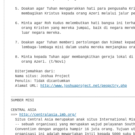
  5. Doakan agar Tuhan menggerakkan hati para pengusaha Kri
     membagikan Kristus kepada orang Azeri melalui jalur pe
  6. Minta agar Roh Kudus melembutkan hati bangsa ini terha
     orang Kristen yang mereka jumpai, baik di negara merek
     luar negara mereka.

  7. Doakan agar Tuhan memberi pertolongan dan hikmat kepad
     lembaga-lembaga misi dalam usaha mereka menjangkau ora
  8. Minta kepada Tuhan agar membangkitkan gereja lokal di 
     orang Azeri. (t/Novi)

  Diterjemahkan dari:

  Nama situs: Joshua Project

  Penulis: Tidak dicantumkan

  Alamat URL: 
http://www.joshuaproject.net/peopctry.php
___________________________________________________________
SUMBER MISI

CENTRAL ASIA

==> 
http://centralasia.imb.org/
  Situs Central Asia merupakan anak situs International Mis
  -- sebuah organisasi yang merupakan wujud pelayanan South
  Convention dengan anggota hampir 16 juta orang. Tujuan ut
  organisasi ini adalah mewartakan Injil kepada 5000 suku b