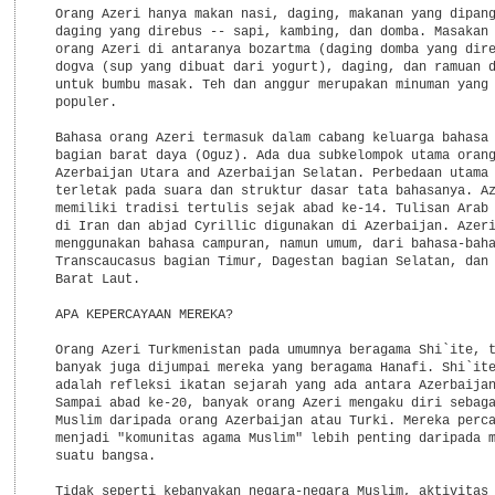
  Orang Azeri hanya makan nasi, daging, makanan yang dipang
  daging yang direbus -- sapi, kambing, dan domba. Masakan 
  orang Azeri di antaranya bozartma (daging domba yang dire
  dogva (sup yang dibuat dari yogurt), daging, dan ramuan d
  untuk bumbu masak. Teh dan anggur merupakan minuman yang 
  populer.

  Bahasa orang Azeri termasuk dalam cabang keluarga bahasa 
  bagian barat daya (Oguz). Ada dua subkelompok utama orang
  Azerbaijan Utara and Azerbaijan Selatan. Perbedaan utama 
  terletak pada suara dan struktur dasar tata bahasanya. Az
  memiliki tradisi tertulis sejak abad ke-14. Tulisan Arab 
  di Iran dan abjad Cyrillic digunakan di Azerbaijan. Azeri
  menggunakan bahasa campuran, namun umum, dari bahasa-baha
  Transcaucasus bagian Timur, Dagestan bagian Selatan, dan 
  Barat Laut.

  APA KEPERCAYAAN MEREKA?

  Orang Azeri Turkmenistan pada umumnya beragama Shi`ite, t
  banyak juga dijumpai mereka yang beragama Hanafi. Shi`ite
  adalah refleksi ikatan sejarah yang ada antara Azerbaijan
  Sampai abad ke-20, banyak orang Azeri mengaku diri sebaga
  Muslim daripada orang Azerbaijan atau Turki. Mereka perca
  menjadi "komunitas agama Muslim" lebih penting daripada m
  suatu bangsa.

  Tidak seperti kebanyakan negara-negara Muslim, aktivitas 