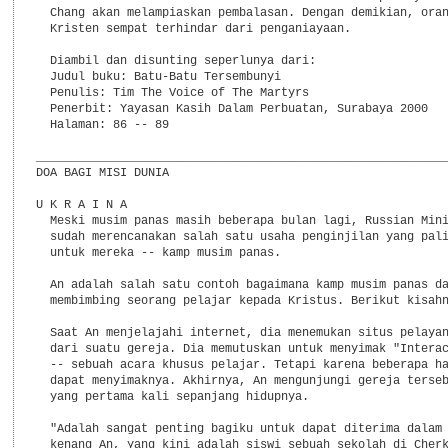
  Chang akan melampiaskan pembalasan. Dengan demikian, oran
  Kristen sempat terhindar dari penganiayaan.

  Diambil dan disunting seperlunya dari:

  Judul buku: Batu-Batu Tersembunyi

  Penulis: Tim The Voice of The Martyrs

  Penerbit: Yayasan Kasih Dalam Perbuatan, Surabaya 2000

  Halaman: 86 -- 89

___________________________________________________________
DOA BAGI MISI DUNIA

U K R A I N A

  Meski musim panas masih beberapa bulan lagi, Russian Mini
  sudah merencanakan salah satu usaha penginjilan yang pali
  untuk mereka -- kamp musim panas.

  An adalah salah satu contoh bagaimana kamp musim panas da
  membimbing seorang pelajar kepada Kristus. Berikut kisahn
  Saat An menjelajahi internet, dia menemukan situs pelayan
  dari suatu gereja. Dia memutuskan untuk menyimak "Interac
  -- sebuah acara khusus pelajar. Tetapi karena beberapa ha
  dapat menyimaknya. Akhirnya, An mengunjungi gereja terseb
  yang pertama kali sepanjang hidupnya.

  "Adalah sangat penting bagiku untuk dapat diterima dalam 
  kenang An, yang kini adalah siswi sebuah sekolah di Cherk