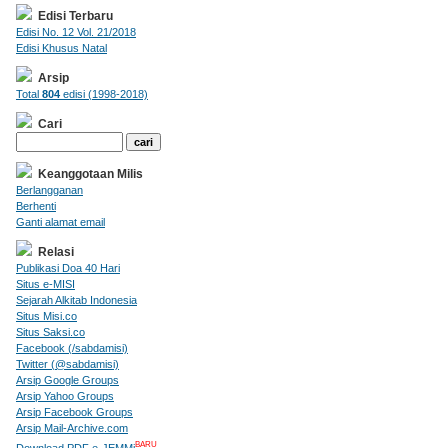
Edisi Terbaru
Edisi No. 12 Vol. 21/2018
Edisi Khusus Natal
Arsip
Total
804
edisi (1998-2018)
Cari
Keanggotaan Milis
Berlangganan
Berhenti
Ganti alamat email
Relasi
Publikasi Doa 40 Hari
Situs e-MISI
Sejarah Alkitab Indonesia
Situs Misi.co
Situs Saksi.co
Facebook (/sabdamisi)
Twitter (@sabdamisi)
Arsip Google Groups
Arsip Yahoo Groups
Arsip Facebook Groups
Arsip Mail-Archive.com
BARU
Download PDF e-JEMMi