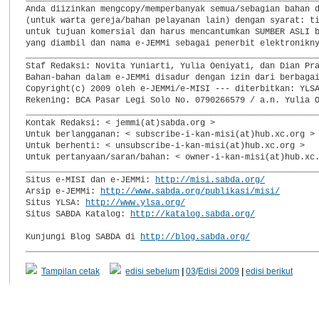
Anda diizinkan mengcopy/memperbanyak semua/sebagian bahan d
(untuk warta gereja/bahan pelayanan lain) dengan syarat: ti
untuk tujuan komersial dan harus mencantumkan SUMBER ASLI b
yang diambil dan nama e-JEMMi sebagai penerbit elektronikny
___________________________________________________________
Staf Redaksi: Novita Yuniarti, Yulia Oeniyati, dan Dian Pra
Bahan-bahan dalam e-JEMMi disadur dengan izin dari berbagai
Copyright(c) 2009 oleh e-JEMMi/e-MISI --- diterbitkan: YLSA
Rekening: BCA Pasar Legi Solo No. 0790266579 / a.n. Yulia O
___________________________________________________________
Kontak Redaksi: < jemmi(at)sabda.org >

Untuk berlangganan: < subscribe-i-kan-misi(at)hub.xc.org >

Untuk berhenti: < unsubscribe-i-kan-misi(at)hub.xc.org >

Untuk pertanyaan/saran/bahan: < owner-i-kan-misi(at)hub.xc.
___________________________________________________________
Situs e-MISI dan e-JEMMi: 
http://misi.sabda.org/
Arsip e-JEMMi: 
http://www.sabda.org/publikasi/misi/
Situs YLSA: 
http://www.ylsa.org/
Situs SABDA Katalog: 
http://katalog.sabda.org/
Kunjungi Blog SABDA di 
http://blog.sabda.org/
__________________________________________________________
Tampilan cetak
edisi sebelum
|
03
/
Edisi 2009
|
edisi berikut