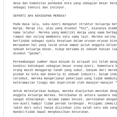
  desa dan komunitas penduduk kota yang sebagian besar berp
  sebagai teknisi dan insinyur.

  SEPERTI APA KEHIDUPAN MEREKA?

  Pada masa lalu, suku Azeri menganut struktur keluarga ber
  marga. Marga itu, atau yang disebut "hoj", biasanya diamb
  nama leluhur. Mereka yang memiliki marga yang sama berbag
  rumput dan saling membantu satu sama lain. Mereka sering 
  bertindak sebagai suatu kesatuan dalam urusan-urusan bisn
  merupakan hal yang lazim untuk empat puluh anggota keluar
  sebuah keluarga besar, hidup bersama di sebuah hunian lua
  disebut "gazma".

  Perkembangan sumber daya minyak di wilayah ini telah meng
  kondisi kehidupan sebagian besar orang Azeri. Sementara b
  orang masih menggarap tanah yang subur, banyak dari merek
  pindah ke kota dan bekerja di sebuah industri. Dalam indu
  tersebut, mereka mengerjakan pekerjaan yang tidak membutu
  keterampilan tinggi dan diperintah oleh manajer-manajer "
  Untuk melestarikan budaya, mereka dianjurkan menikah deng
  anggota keluarga mereka. Pernikahan di antara saudara sep
  sangat diharapkan. Selama zaman Soviet, pernikahan dengan
  non-Azeri hampir tidak pernah terdengar. Poligami (memili
  lebih dari satu) hanya diizinkan jika salah satu ada yang
  mandul/tidak dapat menghasilkan keturunan.
