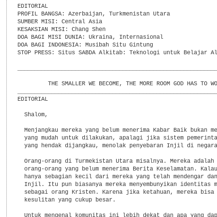
EDITORIAL

PROFIL BANGSA: Azerbaijan, Turkmenistan Utara

SUMBER MISI: Central Asia

KESAKSIAN MISI: Chang Shen

DOA BAGI MISI DUNIA: Ukraina, Internasional

DOA BAGI INDONESIA: Musibah Situ Gintung

STOP PRESS: Situs SABDA Alkitab: Teknologi untuk Belajar Al
___________________________________________________________
         THE SMALLER WE BECOME, THE MORE ROOM GOD HAS TO WO
___________________________________________________________
EDITORIAL

  Shalom,

  Menjangkau mereka yang belum menerima Kabar Baik bukan me
  yang mudah untuk dilakukan, apalagi jika sistem pemerinta
  yang hendak dijangkau, menolak penyebaran Injil di negara
  Orang-orang di Turmekistan Utara misalnya. Mereka adalah 
  orang-orang yang belum menerima Berita Keselamatan. Kalau
  hanya sebagian kecil dari mereka yang telah mendengar dan
  Injil. Itu pun biasanya mereka menyembunyikan identitas m
  sebagai orang Kristen. Karena jika ketahuan, mereka bisa 
  kesulitan yang cukup besar.

  Untuk mengenal komunitas ini lebih dekat dan apa yang dap