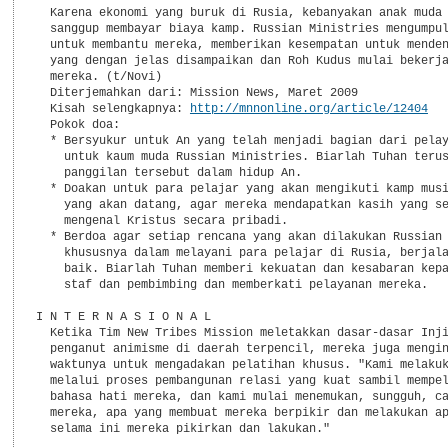
  Karena ekonomi yang buruk di Rusia, kebanyakan anak muda 
  sanggup membayar biaya kamp. Russian Ministries mengumpul
  untuk membantu mereka, memberikan kesempatan untuk menden
  yang dengan jelas disampaikan dan Roh Kudus mulai bekerja
  mereka. (t/Novi)

  Diterjemahkan dari: Mission News, Maret 2009

  Kisah selengkapnya: 
http://mnnonline.org/article/12404
  Pokok doa:

  * Bersyukur untuk An yang telah menjadi bagian dari pelay
    untuk kaum muda Russian Ministries. Biarlah Tuhan terus
    panggilan tersebut dalam hidup An.

  * Doakan untuk para pelajar yang akan mengikuti kamp musi
    yang akan datang, agar mereka mendapatkan kasih yang se
    mengenal Kristus secara pribadi.

  * Berdoa agar setiap rencana yang akan dilakukan Russian 
    khususnya dalam melayani para pelajar di Rusia, berjala
    baik. Biarlah Tuhan memberi kekuatan dan kesabaran kepa
    staf dan pembimbing dan memberkati pelayanan mereka.

I N T E R N A S I O N A L

  Ketika Tim New Tribes Mission meletakkan dasar-dasar Inji
  penganut animisme di daerah terpencil, mereka juga mengin
  waktunya untuk mengadakan pelatihan khusus. "Kami melakuk
  melalui proses pembangunan relasi yang kuat sambil mempel
  bahasa hati mereka, dan kami mulai menemukan, sungguh, ca
  mereka, apa yang membuat mereka berpikir dan melakukan ap
  selama ini mereka pikirkan dan lakukan."
