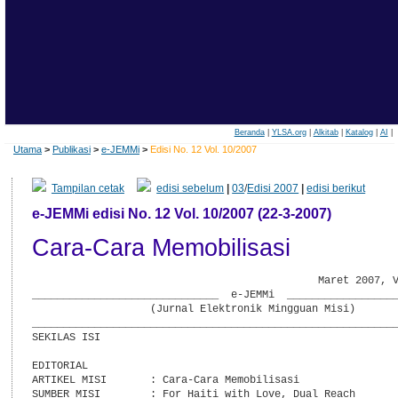
Beranda
|
YLSA.org
|
Alkitab
|
Katalog
|
AI
|
Utama
>
Publikasi
>
e-JEMMi
>
Edisi No. 12 Vol. 10/2007
Tampilan cetak
edisi sebelum
|
03
/
Edisi 2007
|
edisi berikut
e-JEMMi edisi No. 12 Vol. 10/2007 (22-3-2007)
Cara-Cara Memobilisasi
                                              Maret 2007, V
______________________________  e-JEMMi  __________________
                   (Jurnal Elektronik Mingguan Misi)

___________________________________________________________
SEKILAS ISI

EDITORIAL

ARTIKEL MISI       : Cara-Cara Memobilisasi

SUMBER MISI        : For Haiti with Love, Dual Reach
