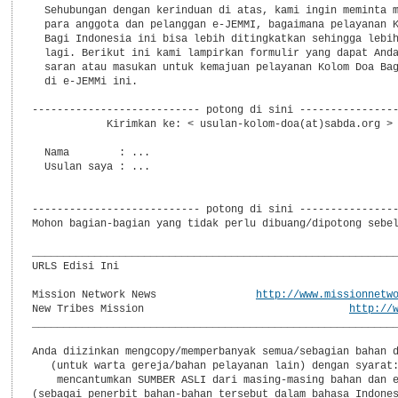
  Sehubungan dengan kerinduan di atas, kami ingin meminta m
  para anggota dan pelanggan e-JEMMI, bagaimana pelayanan K
  Bagi Indonesia ini bisa lebih ditingkatkan sehingga lebih
  lagi. Berikut ini kami lampirkan formulir yang dapat Anda
  saran atau masukan untuk kemajuan pelayanan Kolom Doa Bag
  di e-JEMMi ini.

--------------------------- potong di sini ----------------
            Kirimkan ke: < usulan-kolom-doa(at)sabda.org >

  Nama        : ...

  Usulan saya : ...

--------------------------- potong di sini ----------------
Mohon bagian-bagian yang tidak perlu dibuang/dipotong sebel
___________________________________________________________
URLS Edisi Ini

Mission Network News                
http://www.missionnetw
New Tribes Mission                                 
http://
___________________________________________________________
Anda diizinkan mengcopy/memperbanyak semua/sebagian bahan d
   (untuk warta gereja/bahan pelayanan lain) dengan syarat:
    mencantumkan SUMBER ASLI dari masing-masing bahan dan e
(sebagai penerbit bahan-bahan tersebut dalam bahasa Indones