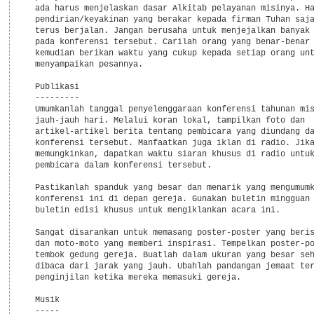
  ada harus menjelaskan dasar Alkitab pelayanan misinya. Ha
  pendirian/keyakinan yang berakar kepada firman Tuhan saja
  terus berjalan. Jangan berusaha untuk menjejalkan banyak 
  pada konferensi tersebut. Carilah orang yang benar-benar 
  kemudian berikan waktu yang cukup kepada setiap orang unt
  menyampaikan pesannya.

  Publikasi

  ---------

  Umumkanlah tanggal penyelenggaraan konferensi tahunan mis
  jauh-jauh hari. Melalui koran lokal, tampilkan foto dan

  artikel-artikel berita tentang pembicara yang diundang da
  konferensi tersebut. Manfaatkan juga iklan di radio. Jika
  memungkinkan, dapatkan waktu siaran khusus di radio untuk
  pembicara dalam konferensi tersebut.

  Pastikanlah spanduk yang besar dan menarik yang mengumumk
  konferensi ini di depan gereja. Gunakan buletin mingguan 
  buletin edisi khusus untuk mengiklankan acara ini.

  Sangat disarankan untuk memasang poster-poster yang beris
  dan moto-moto yang memberi inspirasi. Tempelkan poster-po
  tembok gedung gereja. Buatlah dalam ukuran yang besar seh
  dibaca dari jarak yang jauh. Ubahlah pandangan jemaat ter
  penginjilan ketika mereka memasuki gereja.

  Musik

  -----
