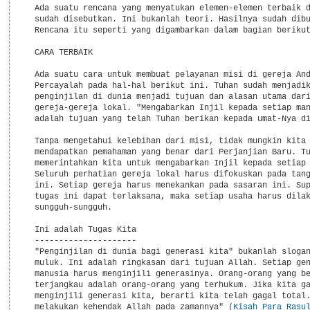
  Ada suatu rencana yang menyatukan elemen-elemen terbaik d
  sudah disebutkan. Ini bukanlah teori. Hasilnya sudah dibu
  Rencana itu seperti yang digambarkan dalam bagian berikut
  CARA TERBAIK

  Ada suatu cara untuk membuat pelayanan misi di gereja And
  Percayalah pada hal-hal berikut ini. Tuhan sudah menjadik
  penginjilan di dunia menjadi tujuan dan alasan utama dari
  gereja-gereja lokal. "Mengabarkan Injil kepada setiap man
  adalah tujuan yang telah Tuhan berikan kepada umat-Nya di
  Tanpa mengetahui kelebihan dari misi, tidak mungkin kita 
  mendapatkan pemahaman yang benar dari Perjanjian Baru. Tu
  memerintahkan kita untuk mengabarkan Injil kepada setiap 
  Seluruh perhatian gereja lokal harus difokuskan pada tang
  ini. Setiap gereja harus menekankan pada sasaran ini. Sup
  tugas ini dapat terlaksana, maka setiap usaha harus dilak
  sungguh-sungguh.

  Ini adalah Tugas Kita

  ---------------------

  "Penginjilan di dunia bagi generasi kita" bukanlah slogan
  muluk. Ini adalah ringkasan dari tujuan Allah. Setiap gen
  manusia harus menginjili generasinya. Orang-orang yang be
  terjangkau adalah orang-orang yang terhukum. Jika kita ga
  menginjili generasi kita, berarti kita telah gagal total.
  melakukan kehendak Allah pada zamannya" (
Kisah Para Rasu