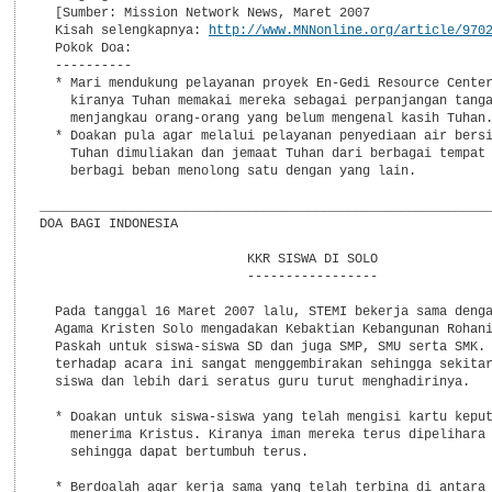
  [Sumber: Mission Network News, Maret 2007

  Kisah selengkapnya: 
http://www.MNNonline.org/article/970
  Pokok Doa:

  ----------

  * Mari mendukung pelayanan proyek En-Gedi Resource Center
    kiranya Tuhan memakai mereka sebagai perpanjangan tanga
    menjangkau orang-orang yang belum mengenal kasih Tuhan.
  * Doakan pula agar melalui pelayanan penyediaan air bersi
    Tuhan dimuliakan dan jemaat Tuhan dari berbagai tempat 
    berbagi beban menolong satu dengan yang lain.

___________________________________________________________
DOA BAGI INDONESIA

                           KKR SISWA DI SOLO

                           -----------------

  Pada tanggal 16 Maret 2007 lalu, STEMI bekerja sama denga
  Agama Kristen Solo mengadakan Kebaktian Kebangunan Rohani
  Paskah untuk siswa-siswa SD dan juga SMP, SMU serta SMK. 
  terhadap acara ini sangat menggembirakan sehingga sekitar
  siswa dan lebih dari seratus guru turut menghadirinya.

  * Doakan untuk siswa-siswa yang telah mengisi kartu keput
    menerima Kristus. Kiranya iman mereka terus dipelihara 
    sehingga dapat bertumbuh terus.

  * Berdoalah agar kerja sama yang telah terbina di antara 