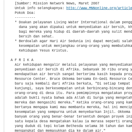
  [Sumber: Mission Network News, Maret 2007

  Untuk info selengkapnya: 
http://www.MNNonline.org/articl
  Pokok Doa:

  ----------

  * Doakan pelayanan Living Water International dalam pengg
    dana yang akan dipakai untuk menyediakan air bersih, kh
    bagi mereka yang hidup di daerah-daerah yang sulit mend
    bersih dan sehat.

  * Berdoalah agar Hari Air Sedunia ini dapat menjadi salah
    kesempatan untuk menjangkau orang-orang yang membutuhka
    Kehidupan Yesus Kristus.

A F R I K A

  Air kehidupan mengalir melalui pelayanan yang menyediakan
  penyediaan air bersih di Afrika. Sebanyak 30 ribu orang y
  mendapatkan air bersih sangat berterima kasih kepada proy
  Resource Center. Bruce Okkema bersama En-Gedi Resource Ce
  baru saja kembali dari Afrika berkata, "Di setiap tempat 
  kunjungi, saya berkesempatan untuk berbincang-bincang den
  orang-orang di desa itu. Para pemimpinnya mengatakan proy
  adalah bukti nyata bahwa ada Allah di Surga yang mengetah
  mereka dan mengasihi mereka." Ketika orang-orang yang kam
  bertanya mengapa kami mau membantu mereka, hal ini mencip
  kesempatan yang sempurna untuk menyebarkan Injil. Okkema 
  banyak orang yang benar-benar tersentuh dengan proyek ini
  satu kepala desa mengatakan kalau ia merasa seperti orang
  yang duduk di tepi kolam Bethesda selama 38 tahun dan kam
  mengangkat dan memasukkan dia ke dalam air."
