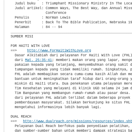
  Judul buku   : Triumphant Missionary Ministry In The Loca
  Judul artikel: Common Ways, The Best Way, dan Annual Miss
                 Conference

  Penulis      : Norman Lewis

  Penerbit     : Back To The Bible Publication, Nebraska 19
  Halaman      : 84 -- 94

___________________________________________________________
SUMBER MISI

FOR HAITI WITH LOVE

==>     
http://www.ForHaitiWithLove.org
  Dasar Alkitabiah dari pelayanan For Haiti With Love (FHL)
  dari 
Mat. 25:35-41
; memberi makan orang yang lapar, menge
  pakaian kepada yang telanjang, menyembuhkan orang sakit d
  tumpangan kepada yang tidak memiliki rumah. Singkatnya, p
  FHL adalah membagikan secara cuma-cuma kasih Allah dan me
  bantuan untuk meningkatkan taraf hidup dari orang-orang y
  miskin di Haiti Utara. Dua penekanan utama pelayanan mere
  Tim Kesehatan yang melayani di klinik UGD selama 24 jam d
  Tim Bangunan yang membangun rumah-rumah atau pasar desa. 
  dari pelayanan FHL adalah terlibat dalam beberapa proyek

  pemberdayaan masyarakat. Silakan berkunjung ke situs FHL 
  mengetahui informasinya lebih banyak lagi.

DUAL REACH

==>   
http://www.dualreach.org/missions/resources/index.sh
  Pelayanan Dual Reach berfokus pada penyediaan pelatihan, 
  dan sumber-sumber bahan untuk memberi dampak strategis ba