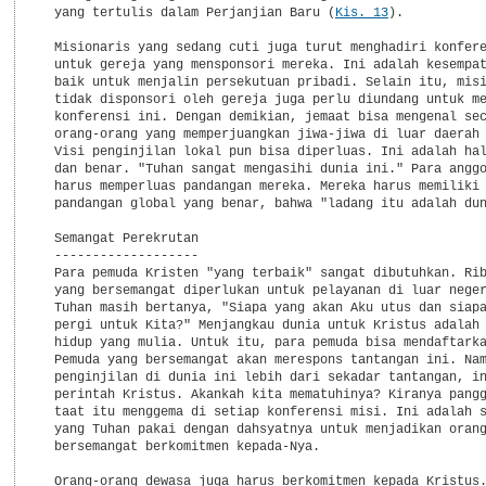
  yang tertulis dalam Perjanjian Baru (
Kis. 13
).

  Misionaris yang sedang cuti juga turut menghadiri konfere
  untuk gereja yang mensponsori mereka. Ini adalah kesempat
  baik untuk menjalin persekutuan pribadi. Selain itu, misi
  tidak disponsori oleh gereja juga perlu diundang untuk me
  konferensi ini. Dengan demikian, jemaat bisa mengenal sec
  orang-orang yang memperjuangkan jiwa-jiwa di luar daerah 
  Visi penginjilan lokal pun bisa diperluas. Ini adalah hal
  dan benar. "Tuhan sangat mengasihi dunia ini." Para anggo
  harus memperluas pandangan mereka. Mereka harus memiliki 
  pandangan global yang benar, bahwa "ladang itu adalah dun
  Semangat Perekrutan

  -------------------

  Para pemuda Kristen "yang terbaik" sangat dibutuhkan. Rib
  yang bersemangat diperlukan untuk pelayanan di luar neger
  Tuhan masih bertanya, "Siapa yang akan Aku utus dan siapa
  pergi untuk Kita?" Menjangkau dunia untuk Kristus adalah 
  hidup yang mulia. Untuk itu, para pemuda bisa mendaftarka
  Pemuda yang bersemangat akan merespons tantangan ini. Nam
  penginjilan di dunia ini lebih dari sekadar tantangan, in
  perintah Kristus. Akankah kita mematuhinya? Kiranya pangg
  taat itu menggema di setiap konferensi misi. Ini adalah s
  yang Tuhan pakai dengan dahsyatnya untuk menjadikan orang
  bersemangat berkomitmen kepada-Nya.

  Orang-orang dewasa juga harus berkomitmen kepada Kristus.