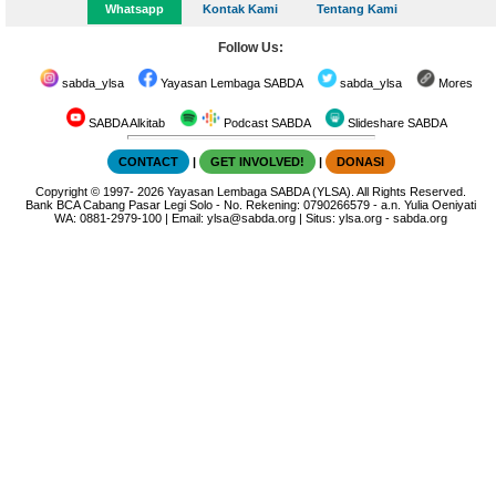
Whatsapp
Kontak Kami
Tentang Kami
Follow Us:
sabda_ylsa
Yayasan Lembaga SABDA
sabda_ylsa
Mores
SABDA Alkitab
Podcast SABDA
Slideshare SABDA
CONTACT
|
GET INVOLVED!
|
DONASI
Copyright
© 1997-
2026
Yayasan Lembaga SABDA (YLSA).
All Rights Reserved.
Bank BCA Cabang Pasar Legi Solo - No. Rekening: 0790266579 - a.n. Yulia Oeniyati
WA:
0881-2979-100
| Email:
ylsa@sabda.org
| Situs:
ylsa.org
-
sabda.org