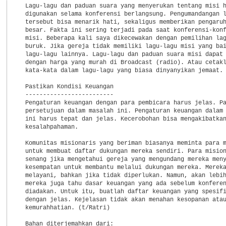
  Lagu-lagu dan paduan suara yang menyerukan tentang misi h
  digunakan selama konferensi berlangsung. Pengumandangan l
  tersebut bisa menarik hati, sekaligus memberikan pengaruh
  besar. Fakta ini sering terjadi pada saat konferensi-konf
  misi. Beberapa kali saya dikecewakan dengan pemilihan lag
  buruk. Jika gereja tidak memiliki lagu-lagu misi yang bai
  lagu-lagu lainnya. Lagu-lagu dan paduan suara misi dapat 
  dengan harga yang murah di Broadcast (radio). Atau cetakl
  kata-kata dalam lagu-lagu yang biasa dinyanyikan jemaat.

  Pastikan Kondisi Keuangan

  -------------------------

  Pengaturan keuangan dengan para pembicara harus jelas. Pa
  persetujuan dalam masalah ini. Pengaturan keuangan dalam 
  ini harus tepat dan jelas. Kecerobohan bisa mengakibatkan
  kesalahpahaman.

  Komunitas misionaris yang beriman biasanya meminta para m
  untuk membuat daftar dukungan mereka sendiri. Para mision
  senang jika mengetahui gereja yang mengundang mereka meny
  kesempatan untuk membantu melalui dukungan mereka. Mereka
  melayani, bahkan jika tidak diperlukan. Namun, akan lebih
  mereka juga tahu dasar keuangan yang ada sebelum konferen
  diadakan. Untuk itu, buatlah daftar keuangan yang spesifi
  dengan jelas. Kejelasan tidak akan menahan kesopanan atau
  kemurahhatian. (t/Ratri)

  Bahan diterjemahkan dari:
