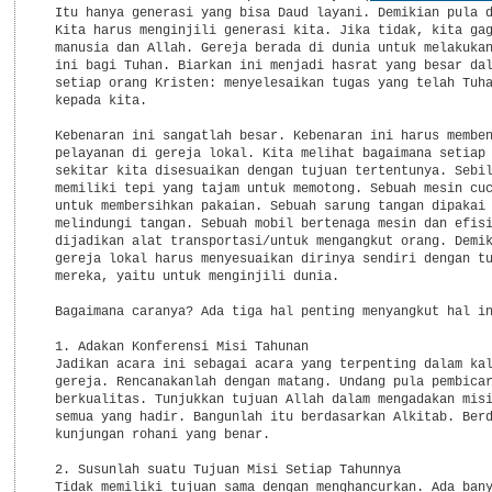
  Itu hanya generasi yang bisa Daud layani. Demikian pula d
  Kita harus menginjili generasi kita. Jika tidak, kita gag
  manusia dan Allah. Gereja berada di dunia untuk melakukan
  ini bagi Tuhan. Biarkan ini menjadi hasrat yang besar dal
  setiap orang Kristen: menyelesaikan tugas yang telah Tuha
  kepada kita.

  Kebenaran ini sangatlah besar. Kebenaran ini harus memben
  pelayanan di gereja lokal. Kita melihat bagaimana setiap 
  sekitar kita disesuaikan dengan tujuan tertentunya. Sebil
  memiliki tepi yang tajam untuk memotong. Sebuah mesin cuc
  untuk membersihkan pakaian. Sebuah sarung tangan dipakai 
  melindungi tangan. Sebuah mobil bertenaga mesin dan efisi
  dijadikan alat transportasi/untuk mengangkut orang. Demik
  gereja lokal harus menyesuaikan dirinya sendiri dengan tu
  mereka, yaitu untuk menginjili dunia.

  Bagaimana caranya? Ada tiga hal penting menyangkut hal in
  1. Adakan Konferensi Misi Tahunan

  Jadikan acara ini sebagai acara yang terpenting dalam kal
  gereja. Rencanakanlah dengan matang. Undang pula pembicar
  berkualitas. Tunjukkan tujuan Allah dalam mengadakan misi
  semua yang hadir. Bangunlah itu berdasarkan Alkitab. Berd
  kunjungan rohani yang benar.

  2. Susunlah suatu Tujuan Misi Setiap Tahunnya

  Tidak memiliki tujuan sama dengan menghancurkan. Ada bany