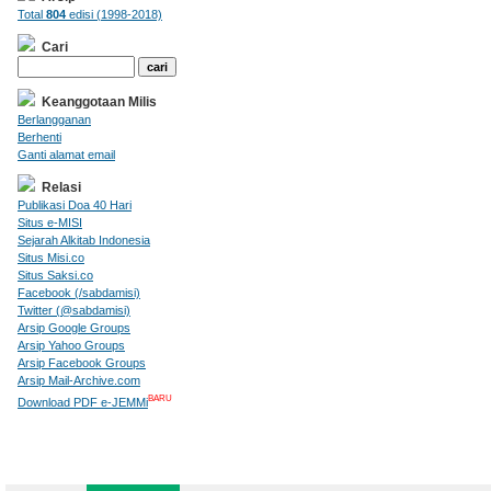
Total
804
edisi (1998-2018)
Cari
Keanggotaan Milis
Berlangganan
Berhenti
Ganti alamat email
Relasi
Publikasi Doa 40 Hari
Situs e-MISI
Sejarah Alkitab Indonesia
Situs Misi.co
Situs Saksi.co
Facebook (/sabdamisi)
Twitter (@sabdamisi)
Arsip Google Groups
Arsip Yahoo Groups
Arsip Facebook Groups
Arsip Mail-Archive.com
BARU
Download PDF e-JEMMi