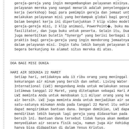
  gereja-gereja yang ingin mengembangkan pelayanan misinya.
  pelayanan mereka yang sangat menarik adalah penyelenggara
  kerja (workshop) bagi para pemimpin gereja dan jemaat unt
  melakukan pelayanan misi yang berdampak global bagi gerej
  Dalam bengkel kerja ini dipertunjukkan 7 klip video model
  gereja-gereja misi, 2 klip animasi, PowerPoint�, buku man
  fasilitator, dan juga buku untuk peserta. Selain itu, Dua
  juga menerbitkan buletin "Synergy" yang berisi berbagai i
  praktis bagi gereja-gereja yang ingin mendorong jemaatnya
  dalam pelayanan misi. Ingin tahu lebih banyak pelayanan D
  Segera berkunjung ke alamat situs mereka di atas.

___________________________________________________________
DOA BAGI MISI DUNIA

HARI AIR SEDUNIA 22 MARET

  Setiap hari, setidaknya ada 13 ribu orang yang meninggal 
  kekurangan air minum yang bersih dan sehat. Living Water

  International (LWI) mengundang Anda untuk melakukan sesua
  istimewa tanggal 22 Maret, yang ditetapkan sebagai Hari A
  LWI meminta Anda untuk mendoakan 1;1 milyar orang yang ke
  air bersih. LWI juga meminta Anda untuk menjadikan air se
  satu-satunya minuman Anda pada tanggal 22 Maret itu sehin
  dapat mengirimkan bantuan dana. Dengan demikian, LWI dapa
  mendirikan lebih banyak lagi gereja yang didasarkan pada 
  bersih ini. Bantuan dana tersebut tidak hanya akan memban
  menyediakan air secara fisik saja, namun juga Air Kehidup
  hanya bisa didapatkan di dalam Yesus Kristus.
