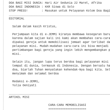
DOA BAGI MISI DUNIA: Hari Air Sedunia 22 Maret, Afrika

DOA BAGI INDONESIA : KKR Siswa di Solo

STOP PRESS!        : Masukan untuk Pelayanan Kolom Doa Bagi
___________________________________________________________
EDITORIAL

  Salam dalam kasih Kristus,

  Perjumpaan kita di e-JEMMi kiranya membawa kesegaran baru
  karena dalam sajian kali ini kami akan membahas cara-cara
  dipakai gereja untuk memobilisasi jemaat agar terlibat da
  pelayanan misi. Mudah-mudahan cara-cara ini bisa menjadi 
  pertimbangan bagi gereja yang ingin lebih mengembangkan p
  misi.

  Selain itu, jangan lupa terus berdoa bagi pelayanan misi 
  tempat di dunia, termasuk di Indonesia. Dengan bersatu ha
  doa, biarlah Tuhan menyatakan kehendak-Nya bagi kita. Sel
  menyimak dan selamat berdoa

  Redaksi e-JEMMi,

  Yulia Oeniyati

___________________________________________________________
ARTIKEL MISI

                       CARA-CARA MEMOBILISASI

                       ======================
