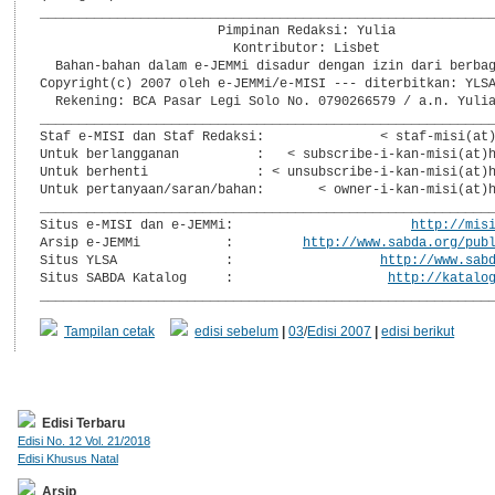
___________________________________________________________
                       Pimpinan Redaksi: Yulia

                         Kontributor: Lisbet

  Bahan-bahan dalam e-JEMMi disadur dengan izin dari berbag
Copyright(c) 2007 oleh e-JEMMi/e-MISI --- diterbitkan: YLSA
  Rekening: BCA Pasar Legi Solo No. 0790266579 / a.n. Yulia
___________________________________________________________
Staf e-MISI dan Staf Redaksi:               < staf-misi(at)
Untuk berlangganan          :   < subscribe-i-kan-misi(at)h
Untuk berhenti              : < unsubscribe-i-kan-misi(at)h
Untuk pertanyaan/saran/bahan:       < owner-i-kan-misi(at)h
___________________________________________________________
Situs e-MISI dan e-JEMMi:                       
http://mis
Arsip e-JEMMi           :         
http://www.sabda.org/pub
Situs YLSA              :                   
http://www.sab
Situs SABDA Katalog     :                    
http://katalo
__________________________________________________________
Tampilan cetak
edisi sebelum
|
03
/
Edisi 2007
|
edisi berikut
Edisi Terbaru
Edisi No. 12 Vol. 21/2018
Edisi Khusus Natal
Arsip