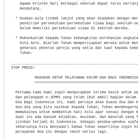
    Agama Kristen dari berbagai sekolah dapat terus berlanj
    mendatang.

  * Doakan pula tindak lanjut yang akan diadakan dengan mer
    pendirian persekutuan-persekutuan siswa bagi sekolah-se
    belum memiliki persekutuan siswa di sekolah mereka.

  * Mohonkanlah kepada Tuhan kebangkitan kerohanian angkata
    kota Solo. Biarlah Tuhan mempersiapkan mereka untuk men
    generasi penerus gereja yang setia dan taat kepada kebe
    Tuhan.

___________________________________________________________
STOP PRESS!

           MASUKAN UNTUK PELAYANAN KOLOM DOA BAGI INDONESIA
           ================================================
  Pertama-tama kami ingin mengucapkan terima kasih untuk pa
  dan pelanggan e-JEMMi yang telah ikut ambil bagian dalam 
  Doa Bagi Indonesia ini. Kami percaya akan kuasa doa dan m
  doa-doa yang kita naikkan kepada Tuhan, Tuhan mendengarny
  memakainya untuk membentuk hati kita agar sesuai dengan m
  Saat ini ada banyak kejadian, musibah, dan masalah yang T
  izinkan terjadi di Indonesia. Sebagai pendoa-pendoa syafa
  seharusnya kita menyadari bahwa Tuhan sepertinya ingin ki
  pelayanan doa ini dengan lebih serius lagi.
