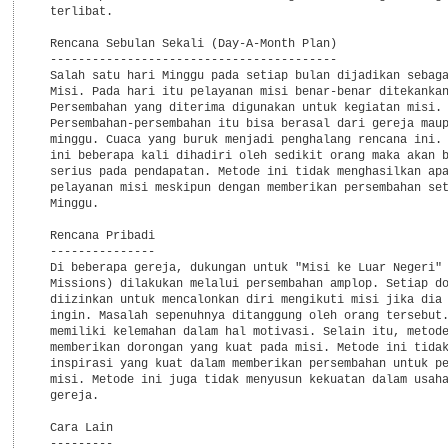
  terlibat.

  Rencana Sebulan Sekali (Day-A-Month Plan)

  -----------------------------------------

  Salah satu hari Minggu pada setiap bulan dijadikan sebaga
  Misi. Pada hari itu pelayanan misi benar-benar ditekankan
  Persembahan yang diterima digunakan untuk kegiatan misi.

  Persembahan-persembahan itu bisa berasal dari gereja maup
  minggu. Cuaca yang buruk menjadi penghalang rencana ini. 
  ini beberapa kali dihadiri oleh sedikit orang maka akan b
  serius pada pendapatan. Metode ini tidak menghasilkan apa
  pelayanan misi meskipun dengan memberikan persembahan set
  Minggu.

  Rencana Pribadi

  ---------------

  Di beberapa gereja, dukungan untuk "Misi ke Luar Negeri" 
  Missions) dilakukan melalui persembahan amplop. Setiap do
  diizinkan untuk mencalonkan diri mengikuti misi jika dia 
  ingin. Masalah sepenuhnya ditanggung oleh orang tersebut.
  memiliki kelemahan dalam hal motivasi. Selain itu, metode
  memberikan dorongan yang kuat pada misi. Metode ini tidak
  inspirasi yang kuat dalam memberikan persembahan untuk pe
  misi. Metode ini juga tidak menyusun kekuatan dalam usaha
  gereja.

  Cara Lain

  ---------
