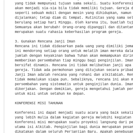
  yang tidak mempunyai tujuan sama sekali. Suatu konferensi
  akan menjadi sia-sia bila tidak memiliki tujuan. Gereja d
  seperti sebuah mobil dengan mesin yang dihidupkan, namun 
  dijalankan; tetap diam di tempat. Rutinitas yang sama sel
  berulang setiap hari Minggu. Oleh karena itu, buatlah tuj
  Semuanya akan berubah! Orang-orang dipanggil dan ditantan
  merupakan suatu rahasia keberhasilan program gereja.

  3. Gunakan Rencana Janji Iman

  Rencana ini tidak didasarkan pada uang yang dimiliki jema
  ini mendorong setiap orang untuk melatih iman mereka dala
  jumlah dengan keyakinan bahwa Tuhan akan memampukan dirin
  memberikan persembahan tiap minggu bagi penginjilan. Iman
  bersifat dinamis. Rencana ini tidak melibatkan janji apa 
  gereja. Tidak ada permohonan yang ditujukan secara pribad
  Janji Iman adalah rencana yang rohani dan alkitabiah. Ren
  tidak memalukan siapa pun. Sebaliknya, rencana ini akan m
  persembahan yang sistematis untuk penginjilan dunia. Iman
  dikerjakan. Dengan demikian, gereja mengetahui jumlah per
  untuk misi untuk setahun ke depan.

  KONFERENSI MISI TAHUNAN

  Konferensi ini dapat menjadi suatu acara yang baik sekali
  yang lebih mulia dalam kegiatan gereja melebihi kegiatan 
  Konferensi misi merupakan suatu proyeksi langsung dari pe
  utama isi Alkitab. Penginjilan bagi dunia merupakan pesan
  dikatakan dalam seluruh Perjanjian Baru. Apakah penebusan