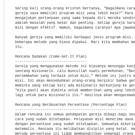
  Sering kali orang-orang Kristen bertanya, "Bagaimana cara
  gereja saya memiliki program misi yang lebih baik?" Para 
  mengajukan pertanyaan yang sama kepada diri mereka sendir
  adalah masalah yang besar dan penting. Setiap gereja haru
  misi dengan efektif. Namun, bagaimana caranya? Apa jawaba
  Banyak gereja yang memiliki berbagai jenis program misi. 
  beberapa metode yang biasa dipakai. Mari kita membahas me
  itu.

  Rencana Dadakan (Come-Get-It Plan)

  ----------------------------------

  Gereja yang menggunakan metode ini biasanya menunggu kunj
  seorang misionaris. Lalu muncullah suatu permohonan, "Ber
  persembahan yang terbaik untuk misi." Metode ini justru m
  misi. Ini akan menyebabkan orang-orang berpikir bahwa ger
  meminta uang setiap kali ada misionaris berkunjung ke ger
  "Kita pasti akan diminta untuk memberikan uang yang lebih
  lagi untuk para misionaris itu." Hasilnya akan mengecewak
  Rencana yang Berdasarkan Persentase (Percentage Plan)

  -----------------------------------------------------

  Dalam rencana ini semua pendapatan gereja dibagi-bagi ses
  cara yang sudah ditetapkan. Pelayanan misi menerima dana 
  dengan persentase yang sudah ditetapkan. Semuanya dikerja
  matematis. Rencana itu melibatkan disiplin yang ketat. Ha
  metode persentase ini tidak membangkitkan semangat orang 