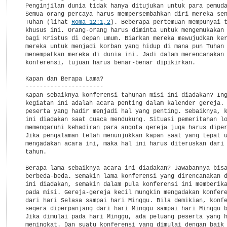
  Penginjilan dunia tidak hanya ditujukan untuk para pemuda
  Semua orang percaya harus mempersembahkan diri mereka sen
  Tuhan (lihat 
Roma 12:1,2
). Beberapa pertemuan mempunyai t
  khusus ini. Orang-orang harus diminta untuk mengemukakan 
  bagi Kristus di depan umum. Biarkan mereka mewujudkan ker
  mereka untuk menjadi korban yang hidup di mana pun Tuhan 
  menempatkan mereka di dunia ini. Jadi dalam merencanakan 
  konferensi, tujuan harus benar-benar dipikirkan.

  Kapan dan Berapa Lama?

  ----------------------

  Kapan sebaiknya konferensi tahunan misi ini diadakan? Ing
  kegiatan ini adalah acara penting dalam kalender gereja. 
  peserta yang hadir menjadi hal yang penting. Sebaiknya, k
  ini diadakan saat cuaca mendukung. Situasi pemeritahan lo
  memengaruhi kehadiran para angota gereja juga harus diper
  Jika pengalaman telah menunjukkan kapan saat yang tepat u
  mengadakan acara ini, maka hal ini harus diteruskan dari 
  tahun.

  Berapa lama sebaiknya acara ini diadakan? Jawabannya bisa
  berbeda-beda. Semakin lama konferensi yang direncanakan d
  ini diadakan, semakin dalam pula konferensi ini memberika
  pada misi. Gereja-gereja kecil mungkin mengadakan konfere
  dari hari Selasa sampai hari Minggu. Bila demikian, konfe
  segera diperpanjang dari hari Minggu sampai hari Minggu b
  Jika dimulai pada hari Minggu, ada peluang peserta yang h
  meningkat. Dan suatu konferensi yang dimulai dengan baik 