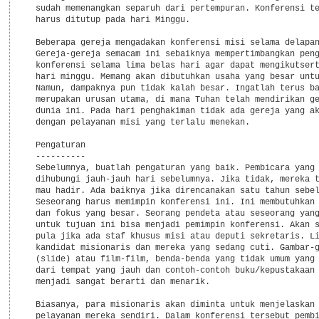
  sudah memenangkan separuh dari pertempuran. Konferensi te
  harus ditutup pada hari Minggu.

  Beberapa gereja mengadakan konferensi misi selama delapan
  Gereja-gereja semacam ini sebaiknya mempertimbangkan peng
  konferensi selama lima belas hari agar dapat mengikutsert
  hari minggu. Memang akan dibutuhkan usaha yang besar untu
  Namun, dampaknya pun tidak kalah besar. Ingatlah terus ba
  merupakan urusan utama, di mana Tuhan telah mendirikan ge
  dunia ini. Pada hari penghakiman tidak ada gereja yang ak
  dengan pelayanan misi yang terlalu menekan.

  Pengaturan

  ----------

  Sebelumnya, buatlah pengaturan yang baik. Pembicara yang 
  dihubungi jauh-jauh hari sebelumnya. Jika tidak, mereka t
  mau hadir. Ada baiknya jika direncanakan satu tahun sebel
  Seseorang harus memimpin konferensi ini. Ini membutuhkan 
  dan fokus yang besar. Seorang pendeta atau seseorang yang
  untuk tujuan ini bisa menjadi pemimpin konferensi. Akan s
  pula jika ada staf khusus misi atau deputi sekretaris. Li
  kandidat misionaris dan mereka yang sedang cuti. Gambar-g
  (slide) atau film-film, benda-benda yang tidak umum yang 
  dari tempat yang jauh dan contoh-contoh buku/kepustakaan 
  menjadi sangat berarti dan menarik.

  Biasanya, para misionaris akan diminta untuk menjelaskan 
  pelayanan mereka sendiri. Dalam konferensi tersebut pembi