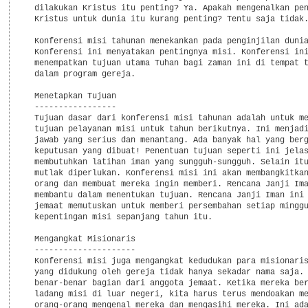
  dilakukan Kristus itu penting? Ya. Apakah mengenalkan pen
  Kristus untuk dunia itu kurang penting? Tentu saja tidak.
  Konferensi misi tahunan menekankan pada penginjilan dunia
  Konferensi ini menyatakan pentingnya misi. Konferensi ini
  menempatkan tujuan utama Tuhan bagi zaman ini di tempat t
  dalam program gereja.

  Menetapkan Tujuan

  -----------------

  Tujuan dasar dari konferensi misi tahunan adalah untuk me
  tujuan pelayanan misi untuk tahun berikutnya. Ini menjadi
  jawab yang serius dan menantang. Ada banyak hal yang berg
  keputusan yang dibuat! Penentuan tujuan seperti ini jelas
  membutuhkan latihan iman yang sungguh-sungguh. Selain itu
  mutlak diperlukan. Konferensi misi ini akan membangkitkan
  orang dan membuat mereka ingin memberi. Rencana Janji Ima
  membantu dalam menentukan tujuan. Rencana Janji Iman ini 
  jemaat memutuskan untuk memberi persembahan setiap minggu
  kepentingan misi sepanjang tahun itu.

  Mengangkat Misionaris

  ---------------------

  Konferensi misi juga mengangkat kedudukan para misionaris
  yang didukung oleh gereja tidak hanya sekadar nama saja. 
  benar-benar bagian dari anggota jemaat. Ketika mereka ber
  ladang misi di luar negeri, kita harus terus mendoakan me
  orang-orang mengenal mereka dan mengasihi mereka. Ini ada