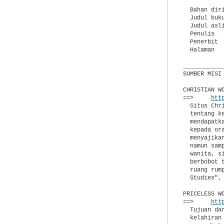
htt
  Situs Chr
  tentang k
  mendapatk
  kepada or
  menyajika
  namun sam
  wanita, s
  berbobot 
  ruang rum
  Studies",
PRICELESS WO
==>     
htt
  Tujuan da
  kelahiran