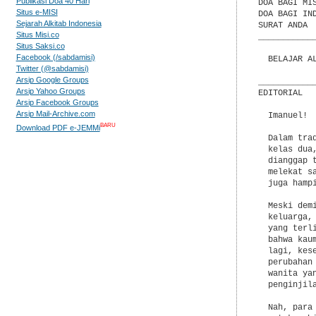
Publikasi Doa 40 Hari
Situs e-MISI
Sejarah Alkitab Indonesia
Situs Misi.co
Situs Saksi.co
Facebook (/sabdamisi)
Twitter (@sabdamisi)
Arsip Google Groups
Arsip Yahoo Groups
Arsip Facebook Groups
Arsip Mail-Archive.com
BARU
Download PDF e-JEMMi