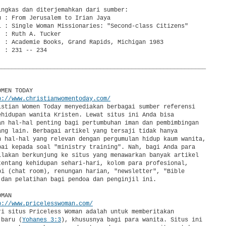
p://www.christianwomentoday.com/
istian Women Today menyediakan berbagai sumber referensi

ehidupan wanita Kristen. Lewat situs ini Anda bisa

an hal-hal penting bagi pertumbuhan iman dan pembimbingan

ang lain. Berbagai artikel yang tersaji tidak hanya

n hal-hal yang relevan dengan pergumulan hidup kaum wanita,

pai kepada soal "ministry training". Nah, bagi Anda para

ilakan berkunjung ke situs yang menawarkan banyak artikel

tentang kehidupan sehari-hari, kolom para profesional,

pi (chat room), renungan harian, "newsletter", "Bible

 dan pelatihan bagi pendoa dan penginjil ini.

MAN

p://www.pricelesswoman.com/
ri situs Priceless Woman adalah untuk memberitakan

 baru (
Yohanes 3:3
), khususnya bagi para wanita. Situs ini
