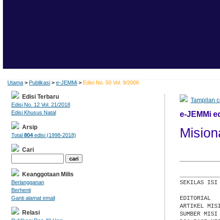
Utama
>
Publikasi
>
e-JEMMi
>
Edisi No. 50 Vol. 9/2006
Edisi Terbaru
Tampilan c
Edisi No. 12 Vol. 21/2018
Edisi Khusus Natal
e-JEMMi ed
Arsip
Mision
Total
804
edisi (1998-2018)
Cari
                                            Desember 2006, Vol.9 No.50
______________________________  e-JEMMi  _____________________________
                   (Jurnal Elektronik Mingguan Misi)
______________________________________________________________________
SEKILAS ISI

EDITORIAL
ARTIKEL MISI       : Misionaris Wanita Lajang: "Warga Kelas Dua"
SUMBER MISI        : Christian Women Today, Priceless Woman
DOA BAGI MISI DUNIA: Venezuela, Amerika, Mongolia
DOA BAGI INDONESIA : Para Wanita
SURAT ANDA         : Akses Situs e-MISI
______________________________________________________________________

  BELAJAR ALKITAB MEMBUAT KITA BIJAK; MEMERCAYAINYA MEMBUAT KITA AMAN;
                   MELAKUKANNYA MENJADIKAN KITA SUCI
______________________________________________________________________
EDITORIAL

  Imanuel!

  Dalam tradisi Yahudi, wanita dianggap sebagai golongan masyarakat
  kelas dua, mengingat peran utama dipegang oleh pria. Bahkan wanita
  dianggap tidak punya hak untuk berbicara. Pandangan ini masih
  melekat sampai hari ini; tidak hanya di kalangan orang Yahudi, tapi
  juga hampir di seluruh dunia.

  Meski demikian, Alkitab memaparkan peranan penting kaum wanita dalam
  keluarga, masyarakat, termasuk sejarah keselamatan. Banyak wanita
  yang terlibat dalam pelayanan Yesus. Hal ini jelas menepis anggapan
  bahwa kaum wanita tidak berkesempatan untuk berkarya. Lebih jauh
  lagi, keselamatan yang Ia anugerahkan ternyata telah menghasilkan
  perubahan dan pertumbuhan iman yang luar biasa. Alhasil, banyak
  wanita yang terdorong untuk terlibat dalam pelayanan, termasuk
  penginjilan.

  Nah, para wanita, bergiatlah dalam melayani Tuhan. 
Keanggotaan Milis
Berlangganan
Berhenti
Ganti alamat email
Relasi