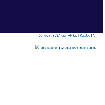
Beranda
|
YLSA.org
|
Alkitab
|
Katalog
|
AI
|
edisi sebelum
|
12
/
Edisi 2006
|
edisi berikut