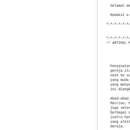
  Selamat me
  Redaksi e-
*~*~*~*~*~*
           
           
*~*~*~*~*~*
~* ARTIKEL M
           
           
  Penyesata
  gereja it
  naik ke s
  yang muda
  yang meny
  ini diang