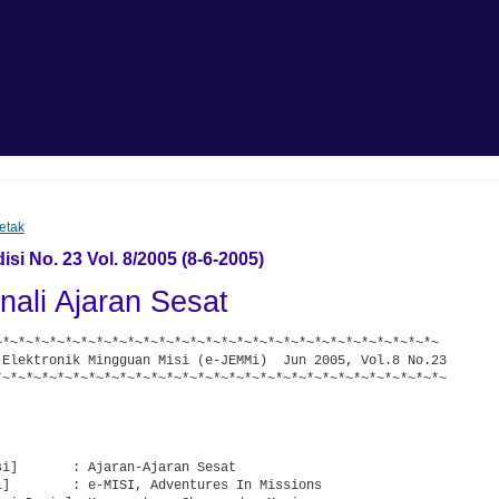
etak
si No. 23 Vol. 8/2005 (8-6-2005)
ali Ajaran Sesat
~*~*~*~*~*~*~*~*~*~*~*~*~*~*~*~*~*~*~*~*~*~*~*~*~*~*~*~*~

 Elektronik Mingguan Misi (e-JEMMi)  Jun 2005, Vol.8 No.23

*~*~*~*~*~*~*~*~*~*~*~*~*~*~*~*~*~*~*~*~*~*~*~*~*~*~*~*~*~



i]       : Ajaran-Ajaran Sesat

i]        : e-MISI, Adventures In Missions
