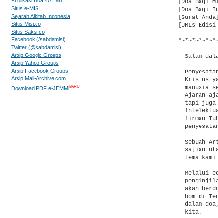
Publikasi Doa 40 Hari
[Doa Bagi M
Situs e-MISI
[Doa Bagi In
Sejarah Alkitab Indonesia
[Surat Anda
Situs Misi.co
[URLs Edisi 
Situs Saksi.co
Facebook (/sabdamisi)
*~*~*~*~*~*
Twitter (@sabdamisi)
Arsip Google Groups
  Salam dala
Arsip Yahoo Groups
Arsip Facebook Groups
  Penyesata
Arsip Mail-Archive.com
  Kristus y
BARU
  manusia s
Download PDF e-JEMMi
  Ajaran-aj
  tapi juga
  intelektu
  firman Tu
  penyesatan
  Sebuah Ar
  sajian ut
  tema kami
  Melalui e
  penginjil
  akan berd
  bom di Te
  dalam doa
  kita.
