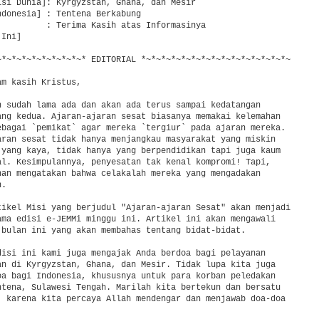
isi Dunia]: Kyrgyzstan, Ghana, dan Mesir

donesia] : Tentena Berkabung

]         : Terima Kasih atas Informasinya

Ini]

~*~*~*~*~*~*~*~*~* EDITORIAL *~*~*~*~*~*~*~*~*~*~*~*~*~*~*~

m kasih Kristus,

n sudah lama ada dan akan ada terus sampai kedatangan

ang kedua. Ajaran-ajaran sesat biasanya memakai kelemahan

ebagai `pemikat` agar mereka `tergiur` pada ajaran mereka.

aran sesat tidak hanya menjangkau masyarakat yang miskin

 yang kaya, tidak hanya yang berpendidikan tapi juga kaum

al. Kesimpulannya, penyesatan tak kenal kompromi! Tapi,

han mengatakan bahwa celakalah mereka yang mengadakan

.

tikel Misi yang berjudul "Ajaran-ajaran Sesat" akan menjadi

ama edisi e-JEMMi minggu ini. Artikel ini akan mengawali

 bulan ini yang akan membahas tentang bidat-bidat.

disi ini kami juga mengajak Anda berdoa bagi pelayanan

an di Kyrgyzstan, Ghana, dan Mesir. Tidak lupa kita juga

oa bagi Indonesia, khususnya untuk para korban peledakan

ntena, Sulawesi Tengah. Marilah kita bertekun dan bersatu

, karena kita percaya Allah mendengar dan menjawab doa-doa
