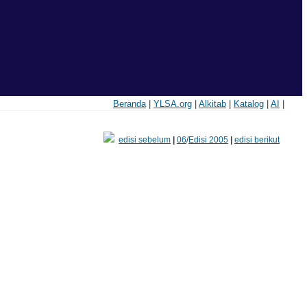
Beranda
|
YLSA.org
|
Alkitab
|
Katalog
|
AI
|
edisi sebelum
|
06
/
Edisi 2005
|
edisi berikut