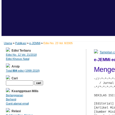
Utama
>
Publikasi
>
e-JEMMi
>
Edisi No. 23 Vol. 8/2005
Edisi Terbaru
Tampilan c
Edisi No. 12 Vol. 21/2018
Edisi Khusus Natal
e-JEMMi edi
Arsip
Mengen
Total
804
edisi (1998-2018)
Cari
~//~*~*~*~*
   / Jurnal
~*/*~*~*~*~
Keanggotaan Milis
SEKILAS ISI:
Berlangganan
Berhenti
[Editorial]

Ganti alamat email
[Artikel Mis
Relasi
[Sumber Mis