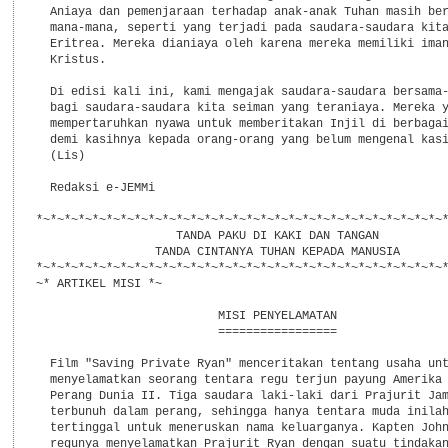
  Aniaya dan pemenjaraan terhadap anak-anak Tuhan masih ber
  mana-mana, seperti yang terjadi pada saudara-saudara kita
  Eritrea. Mereka dianiaya oleh karena mereka memiliki iman
  Kristus.

  Di edisi kali ini, kami mengajak saudara-saudara bersama-
  bagi saudara-saudara kita seiman yang teraniaya. Mereka y
  mempertaruhkan nyawa untuk memberitakan Injil di berbagai
  demi kasihnya kepada orang-orang yang belum mengenal kasi
  (Lis)

  Redaksi e-JEMMi

*~*~*~*~*~*~*~*~*~*~*~*~*~*~*~*~*~*~*~*~*~*~*~*~*~*~*~*~*~*
                    TANDA PAKU DI KAKI DAN TANGAN

                 TANDA CINTANYA TUHAN KEPADA MANUSIA

*~*~*~*~*~*~*~*~*~*~*~*~*~*~*~*~*~*~*~*~*~*~*~*~*~*~*~*~*~*
~* ARTIKEL MISI *~

                          MISI PENYELAMATAN

                          =================

  Film "Saving Private Ryan" menceritakan tentang usaha unt
  menyelamatkan seorang tentara regu terjun payung Amerika 
  Perang Dunia II. Tiga saudara laki-laki dari Prajurit Jam
  terbunuh dalam perang, sehingga hanya tentara muda inilah
  tertinggal untuk meneruskan nama keluarganya. Kapten John
  regunya menyelamatkan Prajurit Ryan dengan suatu tindakan