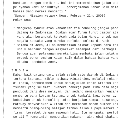
  bantuan. Dengan demikian, hal ini mempersiapkan jalan unt
  pelayanan kami berikutnya -- penerjemahan Kabar Baik dala
  bahasa yang mereka mengerti."

  [Sumber: Mission Network News, February 22nd 2005)

  Pokok Doa:

  ----------

  * Mengucap syukur atas kehadiran tim penolong jangka pend
    datang ke Indonesia. Doakan agar Tuhan turut campur ata
    yang akan berangkat ke Aceh pada bulan Maret, untuk mem
    segala sesuatu yang mereka perlukan selama di Aceh.

  * Selama di Aceh, Allah memberikan hikmat kepada para rel
    untuk berbaur dengan masyarakat setempat dari berbagai 
    Berdoa agar pelayanan mereka bisa membuka jalan untuk m
    proyek penerjemahan Kabar Baik dalam bahasa-bahasa yang
    dipakai penduduk Aceh.

 I N D I A

  Kabar baik datang dari salah salah satu daerah di India y
  terkena tsunami. Bible Pathway Ministries, melalui rekann
  di India, berkomitmen untuk menunjukkan kasih Kristus kep
  tsunami yang selamat. "Mereka bekerja pada lima desa bagi
  penduduk dari desa nelayan, dan sedang memikirkan rencana
  membantu para korban tsunami untuk kembali lagi bekerja. 
  kebutuhan untuk konseling tetap berjalan sampai sekarang.
  Pathway menyediakan Alkitab dan bermacam-macam sumber lai
  membantu orang-orang belajar firman Allah supaya mereka b
  firman tersebut dengan sepenuh hati. Itu merupakan pertol
  sejati," Pemerintah memberikan makanan, air, obat-obatan,