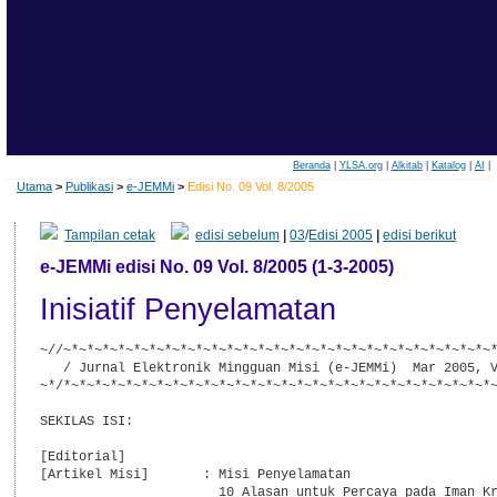
Beranda
|
YLSA.org
|
Alkitab
|
Katalog
|
AI
|
Utama
>
Publikasi
>
e-JEMMi
>
Edisi No. 09 Vol. 8/2005
Tampilan cetak
edisi sebelum
|
03
/
Edisi 2005
|
edisi berikut
e-JEMMi edisi No. 09 Vol. 8/2005 (1-3-2005)
Inisiatif Penyelamatan
~//~*~*~*~*~*~*~*~*~*~*~*~*~*~*~*~*~*~*~*~*~*~*~*~*~*~*~*~*
   / Jurnal Elektronik Mingguan Misi (e-JEMMi)  Mar 2005, V
~*/*~*~*~*~*~*~*~*~*~*~*~*~*~*~*~*~*~*~*~*~*~*~*~*~*~*~*~*~
SEKILAS ISI:

[Editorial]

[Artikel Misi]       : Misi Penyelamatan

                       10 Alasan untuk Percaya pada Iman Kr