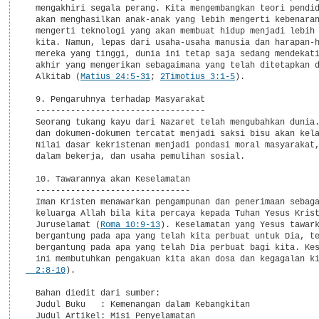
  mengakhiri segala perang. Kita mengembangkan teori pendid
  akan menghasilkan anak-anak yang lebih mengerti kebenaran
  mengerti teknologi yang akan membuat hidup menjadi lebih 
  kita. Namun, lepas dari usaha-usaha manusia dan harapan-h
  mereka yang tinggi, dunia ini tetap saja sedang mendekati
  akhir yang mengerikan sebagaimana yang telah ditetapkan d
  Alkitab (
Matius 24:5-31
; 
2Timotius 3:1-5
).

  9. Pengaruhnya terhadap Masyarakat

  ----------------------------------

  Seorang tukang kayu dari Nazaret telah mengubahkan dunia.
  dan dokumen-dokumen tercatat menjadi saksi bisu akan kela
  Nilai dasar kekristenan menjadi pondasi moral masyarakat,
  dalam bekerja, dan usaha pemulihan sosial.

  10. Tawarannya akan Keselamatan

  -------------------------------

  Iman Kristen menawarkan pengampunan dan penerimaan sebaga
  keluarga Allah bila kita percaya kepada Tuhan Yesus Krist
  Juruselamat (
Roma 10:9-13
). Keselamatan yang Yesus tawark
  bergantung pada apa yang telah kita perbuat untuk Dia, te
  bergantung pada apa yang telah Dia perbuat bagi kita. Kes
  ini membutuhkan pengakuan kita akan dosa dan kegagalan k
  2:8-10
).

  Bahan diedit dari sumber:

  Judul Buku   : Kemenangan dalam Kebangkitan

  Judul Artikel: Misi Penyelamatan
