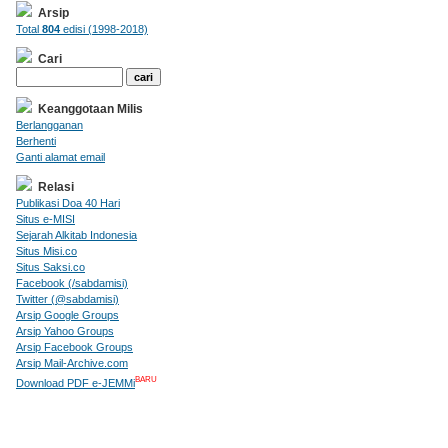
Arsip
Total
804
edisi (1998-2018)
Cari
Keanggotaan Milis
Berlangganan
Berhenti
Ganti alamat email
Relasi
Publikasi Doa 40 Hari
Situs e-MISI
Sejarah Alkitab Indonesia
Situs Misi.co
Situs Saksi.co
Facebook (/sabdamisi)
Twitter (@sabdamisi)
Arsip Google Groups
Arsip Yahoo Groups
Arsip Facebook Groups
Arsip Mail-Archive.com
BARU
Download PDF e-JEMMi