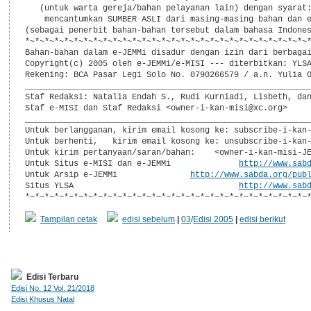
   (untuk warta gereja/bahan pelayanan lain) dengan syarat:
    mencantumkan SUMBER ASLI dari masing-masing bahan dan e
(sebagai penerbit bahan-bahan tersebut dalam bahasa Indones
*~*~*~*~*~*~*~*~*~*~*~*~*~*~*~*~*~*~*~*~*~*~*~*~*~*~*~*~*~*
Bahan-bahan dalam e-JEMMi disadur dengan izin dari berbagai
Copyright(c) 2005 oleh e-JEMMi/e-MISI --- diterbitkan: YLSA
Rekening: BCA Pasar Legi Solo No. 0790266579 / a.n. Yulia O
___________________________________________________________
Staf Redaksi: Natalia Endah S., Rudi Kurniadi, Lisbeth, dan
Staf e-MISI dan Staf Redaksi <owner-i-kan-misi@xc.org>

___________________________________________________________
Untuk berlangganan, kirim email kosong ke: subscribe-i-kan-
Untuk berhenti,   kirim email kosong ke: unsubscribe-i-kan-
Untuk kirim pertanyaan/saran/bahan:    <owner-i-kan-misi-JE
Untuk Situs e-MISI dan e-JEMMi              
http://www.sab
Untuk Arsip e-JEMMi               
http://www.sabda.org/pub
Situs YLSA                                  
http://www.sab
Tampilan cetak
edisi sebelum
|
03
/
Edisi 2005
|
edisi berikut
Edisi Terbaru
Edisi No. 12 Vol. 21/2018
Edisi Khusus Natal