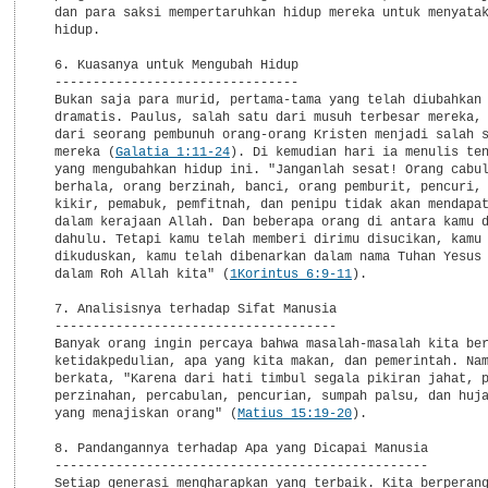
  dan para saksi mempertaruhkan hidup mereka untuk menyatak
  hidup.

  6. Kuasanya untuk Mengubah Hidup

  --------------------------------

  Bukan saja para murid, pertama-tama yang telah diubahkan 
  dramatis. Paulus, salah satu dari musuh terbesar mereka, 
  dari seorang pembunuh orang-orang Kristen menjadi salah s
  mereka (
Galatia 1:11-24
). Di kemudian hari ia menulis ten
  yang mengubahkan hidup ini. "Janganlah sesat! Orang cabul
  berhala, orang berzinah, banci, orang pemburit, pencuri, 
  kikir, pemabuk, pemfitnah, dan penipu tidak akan mendapat
  dalam kerajaan Allah. Dan beberapa orang di antara kamu d
  dahulu. Tetapi kamu telah memberi dirimu disucikan, kamu 
  dikuduskan, kamu telah dibenarkan dalam nama Tuhan Yesus 
  dalam Roh Allah kita" (
1Korintus 6:9-11
).

  7. Analisisnya terhadap Sifat Manusia

  -------------------------------------

  Banyak orang ingin percaya bahwa masalah-masalah kita ber
  ketidakpedulian, apa yang kita makan, dan pemerintah. Nam
  berkata, "Karena dari hati timbul segala pikiran jahat, p
  perzinahan, percabulan, pencurian, sumpah palsu, dan huja
  yang menajiskan orang" (
Matius 15:19-20
).

  8. Pandangannya terhadap Apa yang Dicapai Manusia

  -------------------------------------------------

  Setiap generasi mengharapkan yang terbaik. Kita berperang