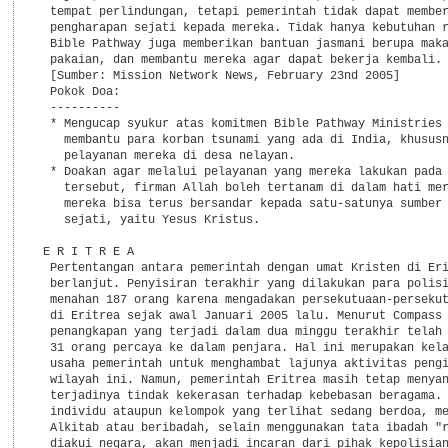
  tempat perlindungan, tetapi pemerintah tidak dapat member
  pengharapan sejati kepada mereka. Tidak hanya kebutuhan r
  Bible Pathway juga memberikan bantuan jasmani berupa maka
  pakaian, dan membantu mereka agar dapat bekerja kembali.

  [Sumber: Mission Network News, February 23nd 2005]

  Pokok Doa:

  ----------

  * Mengucap syukur atas komitmen Bible Pathway Ministries 
    membantu para korban tsunami yang ada di India, khususn
    pelayanan mereka di desa nelayan.

  * Doakan agar melalui pelayanan yang mereka lakukan pada 
    tersebut, firman Allah boleh tertanam di dalam hati mer
    mereka bisa terus bersandar kepada satu-satunya sumber 
    sejati, yaitu Yesus Kristus.

 E R I T R E A

  Pertentangan antara pemerintah dengan umat Kristen di Eri
  berlanjut. Penyisiran terakhir yang dilakukan para polisi
  menahan 187 orang karena mengadakan persekutuaan-persekut
  di Eritrea sejak awal Januari 2005 lalu. Menurut Compass 
  penangkapan yang terjadi dalam dua minggu terakhir telah 
  31 orang percaya ke dalam penjara. Hal ini merupakan kela
  usaha pemerintah untuk menghambat lajunya aktivitas pengi
  wilayah ini. Namun, pemerintah Eritrea masih tetap menyan
  terjadinya tindak kekerasan terhadap kebebasan beragama. 
  individu ataupun kelompok yang terlihat sedang berdoa, me
  Alkitab atau beribadah, selain menggunakan tata ibadah "r
  diakui negara, akan menjadi incaran dari pihak kepolisian