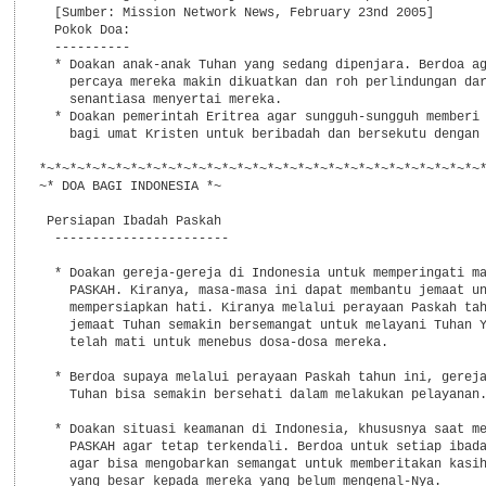
  [Sumber: Mission Network News, February 23nd 2005]

  Pokok Doa:

  ----------

  * Doakan anak-anak Tuhan yang sedang dipenjara. Berdoa ag
    percaya mereka makin dikuatkan dan roh perlindungan dar
    senantiasa menyertai mereka.

  * Doakan pemerintah Eritrea agar sungguh-sungguh memberi 
    bagi umat Kristen untuk beribadah dan bersekutu dengan 
*~*~*~*~*~*~*~*~*~*~*~*~*~*~*~*~*~*~*~*~*~*~*~*~*~*~*~*~*~*
~* DOA BAGI INDONESIA *~

 Persiapan Ibadah Paskah

  -----------------------

  * Doakan gereja-gereja di Indonesia untuk memperingati ma
    PASKAH. Kiranya, masa-masa ini dapat membantu jemaat un
    mempersiapkan hati. Kiranya melalui perayaan Paskah tah
    jemaat Tuhan semakin bersemangat untuk melayani Tuhan Y
    telah mati untuk menebus dosa-dosa mereka.

  * Berdoa supaya melalui perayaan Paskah tahun ini, gereja
    Tuhan bisa semakin bersehati dalam melakukan pelayanan.
  * Doakan situasi keamanan di Indonesia, khususnya saat me
    PASKAH agar tetap terkendali. Berdoa untuk setiap ibada
    agar bisa mengobarkan semangat untuk memberitakan kasih
    yang besar kepada mereka yang belum mengenal-Nya.
