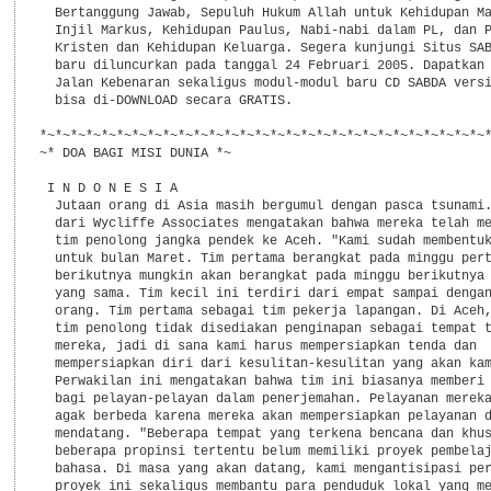
  Bertanggung Jawab, Sepuluh Hukum Allah untuk Kehidupan Ma
  Injil Markus, Kehidupan Paulus, Nabi-nabi dalam PL, dan P
  Kristen dan Kehidupan Keluarga. Segera kunjungi Situs SAB
  baru diluncurkan pada tanggal 24 Februari 2005. Dapatkan 
  Jalan Kebenaran sekaligus modul-modul baru CD SABDA versi
  bisa di-DOWNLOAD secara GRATIS.

*~*~*~*~*~*~*~*~*~*~*~*~*~*~*~*~*~*~*~*~*~*~*~*~*~*~*~*~*~*
~* DOA BAGI MISI DUNIA *~

 I N D O N E S I A

  Jutaan orang di Asia masih bergumul dengan pasca tsunami.
  dari Wycliffe Associates mengatakan bahwa mereka telah me
  tim penolong jangka pendek ke Aceh. "Kami sudah membentuk
  untuk bulan Maret. Tim pertama berangkat pada minggu pert
  berikutnya mungkin akan berangkat pada minggu berikutnya 
  yang sama. Tim kecil ini terdiri dari empat sampai dengan
  orang. Tim pertama sebagai tim pekerja lapangan. Di Aceh,
  tim penolong tidak disediakan penginapan sebagai tempat t
  mereka, jadi di sana kami harus mempersiapkan tenda dan

  mempersiapkan diri dari kesulitan-kesulitan yang akan kam
  Perwakilan ini mengatakan bahwa tim ini biasanya memberi 
  bagi pelayan-pelayan dalam penerjemahan. Pelayanan mereka
  agak berbeda karena mereka akan mempersiapkan pelayanan d
  mendatang. "Beberapa tempat yang terkena bencana dan khus
  beberapa propinsi tertentu belum memiliki proyek pembelaj
  bahasa. Di masa yang akan datang, kami mengantisipasi per
  proyek ini sekaligus membantu para penduduk lokal yang me