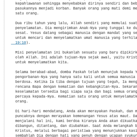
  kepahlawanan sehingga menyebabkan dirinya sendiri dan beb
  pasukannya menjadi korban. Banyak orang yang mati demi me
  satu orang.

  Dua ribu tahun yang lalu, Allah sendiri yang memulai suat
  penyelamatan. Dia mengirimkan Anak-Nya yang tunggal ke du
  sesat. Yesus datang sebagai manusia dengan mandat yang se
  untuk mencari dan menyelamatkan umat manusia yang terhil
  19:10
).

  Misi penyelamatan ini bukanlah sesuatu yang baru dipikirk
  oleh Allah. Ini adalah tujuan-Nya sejak awal, yaitu Krist
  untuk menyelamatkan kita.

  Selama berabad-abad, domba Paskah telah menunjuk kepada Y
  pengorbanan-Nya yang hanya satu kali untuk semua manusia 
  berdosa. Ketika Ia tiba dengan tujuan yang teguh, Ia meng
  rencana Bapa dengan kematian dan kebangkitan-Nya. Sekaran
  keselamatan tersedia bagi siapa saja dan bagi semua orang
  percaya kepada-Nya. Kematian satu orang untuk menyelamatk
  orang.

  Di hari-hari mendatang, Anda akan merayakan Paskah, dan m
  puncaknya dengan merayakan kemenangan Yesus atas maut. Da
  menjalani hal ini, kami berdoa kiranya Anda akan dikuatka
  dibangun, ditantang, dan diubahkan. Saat Anda melangkah b
  Kristus, melalui berbagai peristiwa yang menunjukkan kasi
  sembahlah Dia dengan hati yang penuh dengan ucapan syukur