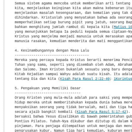
  Semua sistem agama mencoba untuk memberikan arti tentang 
  kita, menjelaskan keinginan kita akan makna kebenaran itu
  menjelaskan masalah kesengsaraan, dan kematian yang tak d
  dihindarkan. Kristuslah yang menyatakan bahwa ada seorang
  memperhatikan setiap burung pipit yang jatuh, seorang Bap
  bahkan menghitung jumlah rambut di kepala kita (
Matius 1
  yang menunjukkan betapa Ia peduli kepada semua ciptaan-Ny
  Kristus yang menjelma menjadi manusia untuk merasakan apa
  manusia rasakan, kemudian menderita dan mati menggantikan
  4. Kesinambungannya dengan Masa Lalu

  ------------------------------------

  Mereka yang percaya kepada Kristus berarti menerima Penci
  Tuhan yang sama, seperti yang disembah oleh Adam, Abraham
  dan Salomo. Iman Kristen bukanlah sesuatu yang baru denga
  Kitab Kejadian sampai Wahyu adalah suatu kisah. Itu adala
  tentang Dia dan kita (
Kisah Para Rasul 2:22-40
; 
1Korintu
  5. Pengakuan yang Memiliki Dasar

  --------------------------------

  Orang Kristen yang mula-mula adalah para saksi yang mempe
  hidup mereka untuk memberitahukan kepada dunia bahwa mere
  menyaksikan seorang yang tidak bersalah, mati dan tiga ha
  secara ajaib bangkit kembali (
Kisah Para Rasul 5:17-42
). 
  bersaksi bahwa Yesus disalibkan di bawah pemerintahan gub
  Pontius Pilatus. Tubuh-Nya dikubur dan ditutup di dalam k
  pinjaman. Para penjaga ditempatkan untuk menjaga dan menc
  pengrusakan kubur. Namun tiga hari kemudian, kuburan menj