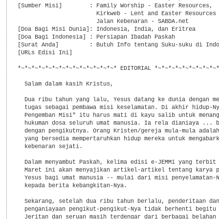
[Sumber Misi]        : Family Worship - Easter Resources,

                       Kirkweb - Lent and Easter Resources 
                       Jalan Kebenaran - SABDA.net

[Doa Bagi Misi Dunia]: Indonesia, India, dan Eritrea

[Doa Bagi Indonesia] : Persiapan Ibadah Paskah

[Surat Anda]         : Butuh Info tentang Suku-suku di Indo
[URLs Edisi Ini]

*~*~*~*~*~*~*~*~*~*~*~*~*~*~* EDITORIAL *~*~*~*~*~*~*~*~*~*
  Salam dalam kasih Kristus,

  Dua ribu tahun yang lalu, Yesus datang ke dunia dengan me
  tugas sebagai pembawa misi keselamatan. Di akhir hidup-Ny
  Pengemban Misi" itu harus mati di kayu salib untuk menang
  hukuman dosa seluruh umat manusia. Ia rela dianiaya ... b
  dengan pengikutnya. Orang Kristen/gereja mula-mula adalah
  yang bersedia mempertaruhkan hidup mereka untuk mengabark
  kebenaran sejati.

  Dalam menyambut Paskah, kelima edisi e-JEMMi yang terbit 
  Maret ini akan menyajikan artikel-artikel tentang karya p
  Yesus bagi umat manusia -- mulai dari misi penyelamatan-N
  kepada berita kebangkitan-Nya.

  Sekarang, setelah dua ribu tahun berlalu, penderitaan dan
  penganiayaan pengikut-pengikut-Nya tidak berhenti begitu 
  Jeritan dan seruan masih terdengar dari berbagai belahan 