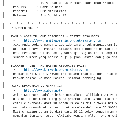
                 10 Alasan untuk Percaya pada Iman Kristen

  Penulis      : Mart De Haan

  Penerbit     : RBC Ministries

  Halaman      : 2 - 3, 14 - 17

*~*~*~*~*~*~*~*~*~*~*~*~*~*~*~*~*~*~*~*~*~*~*~*~*~*~*~*~*~*
~* SUMBER MISI *~

 FAMILY WORSHIP HOME RESOURCES - EASTER RESOURCES

==>     
http://www.familyworship.org.uk/easter.htm
  Jika Anda sedang mencari ide-ide baru untuk mengadakan ib
  ataupun perayaan Paskah, silakan berkunjung ke bagian Eas
  Resources dari Situs Family Worship. Bagian ini menampilk
  sumber-sumber yang berisi puji-pujian Paskah dan juga dra
 KIRKWEB - LENT AND EASTER RESOURCES PAGE!

==>     
http://www.kirkweb.org/easterre.htm
  Bagian dari Situs Kirkweb ini menampilkan doa-doa untuk m
  Paskah sampai ke masa Paskah. Selamat berkunjung.

 JALAN KEBENARAN -- SABDA.net

==>     
http://www.sabda.net/
  Jalan Kebenaran adalah bahan pendalaman Alkitab (PA) yang
  dipakai untuk membimbing para petobat baru. Anda bisa men
  edisi elektronik dari 10 bahan PA dalam Situs SABDA.net y
  merupakan download center untuk modul-modul baru CD SABDA
  Masing-masing bahan terdiri dari 10-12 pokok pengajaran y
  membahas tentang Yesus, Alkitab, Rencana Allah, Orang Kri