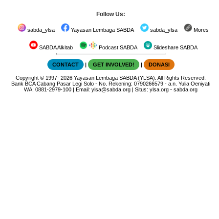
Follow Us:
sabda_ylsa
Yayasan Lembaga SABDA
sabda_ylsa
Mores
SABDA Alkitab
Podcast SABDA
Slideshare SABDA
CONTACT
|
GET INVOLVED!
|
DONASI
Copyright
© 1997-
2026
Yayasan Lembaga SABDA (YLSA).
All Rights Reserved.
Bank BCA Cabang Pasar Legi Solo - No. Rekening: 0790266579 - a.n. Yulia Oeniyati
WA:
0881-2979-100
| Email:
ylsa@sabda.org
| Situs:
ylsa.org
-
sabda.org