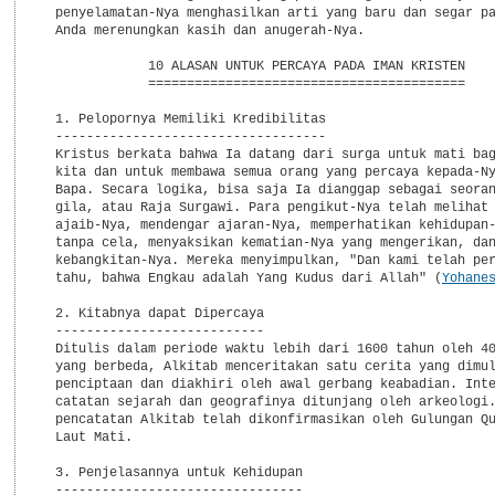
  penyelamatan-Nya menghasilkan arti yang baru dan segar pa
  Anda merenungkan kasih dan anugerah-Nya.

              10 ALASAN UNTUK PERCAYA PADA IMAN KRISTEN

              =========================================

  1. Pelopornya Memiliki Kredibilitas

  -----------------------------------

  Kristus berkata bahwa Ia datang dari surga untuk mati bag
  kita dan untuk membawa semua orang yang percaya kepada-Ny
  Bapa. Secara logika, bisa saja Ia dianggap sebagai seoran
  gila, atau Raja Surgawi. Para pengikut-Nya telah melihat 
  ajaib-Nya, mendengar ajaran-Nya, memperhatikan kehidupan-
  tanpa cela, menyaksikan kematian-Nya yang mengerikan, dan
  kebangkitan-Nya. Mereka menyimpulkan, "Dan kami telah per
  tahu, bahwa Engkau adalah Yang Kudus dari Allah" (
Yohane
  2. Kitabnya dapat Dipercaya

  ---------------------------

  Ditulis dalam periode waktu lebih dari 1600 tahun oleh 40
  yang berbeda, Alkitab menceritakan satu cerita yang dimul
  penciptaan dan diakhiri oleh awal gerbang keabadian. Inte
  catatan sejarah dan geografinya ditunjang oleh arkeologi.
  pencatatan Alkitab telah dikonfirmasikan oleh Gulungan Qu
  Laut Mati.

  3. Penjelasannya untuk Kehidupan

  --------------------------------
