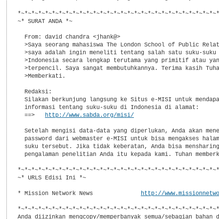
*~*~*~*~*~*~*~*~*~*~*~*~*~*~*~*~*~*~*~*~*~*~*~*~*~*~*~*~*~*
~* SURAT ANDA *~

  From: david chandra <jhank@>

  >Saya seorang mahasiswa The London School of Public Relat
  >saya adalah ingin meneliti tentang salah satu suku-suku 
  >Indonesia secara lengkap terutama yang primitif atau yan
  >terpencil. Saya sangat membutuhkannya. Terima kasih Tuha
  >Memberkati.

  Redaksi:

  Silakan berkunjung langsung ke Situs e-MISI untuk mendapa
  informasi tentang suku-suku di Indonesia di alamat:

  ==>   
http://www.sabda.org/misi/
  Setelah mengisi data-data yang diperlukan, Anda akan mene
  password dari webmaster e-MISI untuk bisa mengakses halam
  suku tersebut. Jika tidak keberatan, Anda bisa mensharing
  pengalaman penelitian Anda itu kepada kami. Tuhan memberk
*~*~*~*~*~*~*~*~*~*~*~*~*~*~*~*~*~*~*~*~*~*~*~*~*~*~*~*~*~*
~* URLS Edisi Ini *~

* Mission Network News              
http://www.missionnetw
*~*~*~*~*~*~*~*~*~*~*~*~*~*~*~*~*~*~*~*~*~*~*~*~*~*~*~*~*~*
Anda diizinkan mengcopy/memperbanyak semua/sebagian bahan d