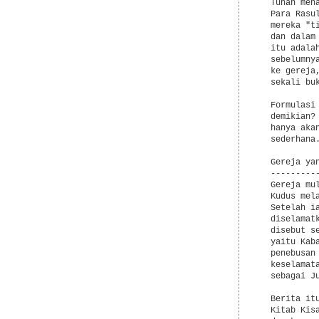
  Tuhan men
  Para Rasu
  mereka "t
  dan dalam
  itu adala
  sebelumny
  ke gereja
  sekali bu
  Formulasi
  demikian?
  hanya aka
  sederhana.
  Gereja yan
  ----------
  Gereja mu
  Kudus mel
  Setelah i
  diselamat
  disebut s
  yaitu Kab
  penebusan
  keselamat
  sebagai Ju
  Berita it
  Kitab Kis