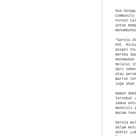
           
  Dua mingg
  Community
  Forest Ca
  untuk mem
  menumbuhka
  "Gereja d
  Pdt. Mich
  Gospel Ch
  mereka da
  menemukan
  melalui i
  dari sebe
  atau peru
  Warren te
  juga akan
  Namun dem
  tersebut 
  semua unt
  meneliti 
  macam teo
  Gereja mu
  dalam mut
  dokter Lu