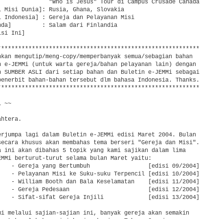
               "Who is Jesus" Tour di Campus Crusade Canada

i Misi Dunia]: Rusia, Ghana, Slovakia

i Indonesia] : Gereja dan Pelayanan Misi

nda]         : Salam dari Finlandia

si Ini]

***********************************************************

nkan mengutip/meng-copy/memperbanyak semua/sebagian bahan

n e-JEMMi (untuk warta gereja/bahan pelayanan lain) dengan

n SUMBER ASLI dari setiap bahan dan Buletin e-JEMMi sebagai

penerbit bahan-bahan tersebut dlm bahasa Indonesia. Thanks.

***********************************************************

 ~~

htera.

erjumpa lagi dalam Buletin e-JEMMi edisi Maret 2004. Bulan

secara khusus akan membahas tema berseri "Gereja dan Misi".

a ini akan dibahas 5 topik yang kami sajikan dalam lima

EMMi berturut-turut selama bulan Maret yaitu:

    - Gereja yang Bertumbuh                 [edisi 09/2004]

    - Pelayanan Misi ke Suku-suku Terpencil [edisi 10/2004]

    - William Booth dan Bala Keselamatan    [edisi 11/2004]

    - Gereja Pedesaan                       [edisi 12/2004]

    - Sifat-sifat Gereja Injili             [edisi 13/2004]

mi melalui sajian-sajian ini, banyak gereja akan semakin
