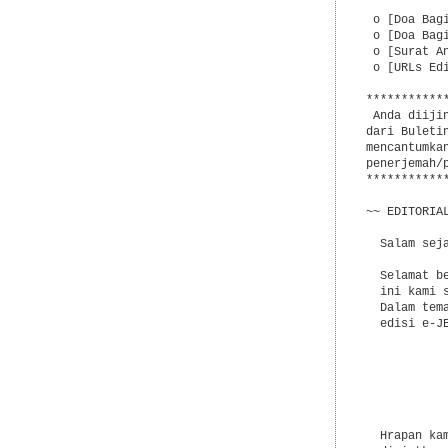
           
 o [Doa Bag
 o [Doa Bag
 o [Surat A
 o [URLs Edi
***********
 Anda diiji
dari Buleti
mencantumka
penerjemah/
***********
~~ EDITORIAL
  Salam seja
  Selamat b
  ini kami 
  Dalam tem
  edisi e-J
           
           
           
           
           
  Hrapan ka