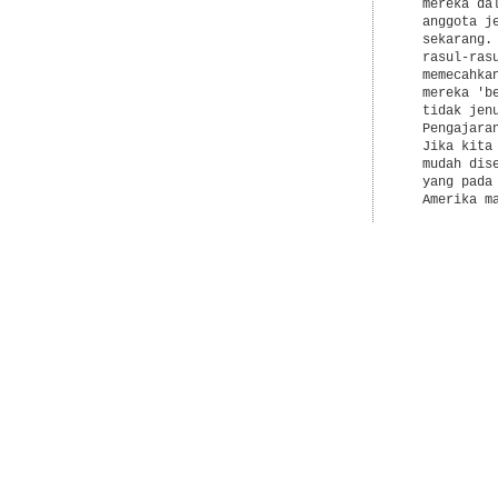
  mereka da
  anggota j
  sekarang.
  rasul-ras
  memecahka
  mereka 'b
  tidak jen
  Pengajara
  Jika kita
  mudah dis
  yang pada
  Amerika ma
  Kedua, me
  saling me
  alamat, t
  Persekutu
  Ibadah da
  hubungan 
  hubungan 
  hubungan 
  Persekutu
  menghasil
  kita, kit
  menurut k
  Selasa ma
  menakjubk