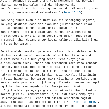
 Allah. Sehingga setiap orang yang mendengarnya, percaya

gaku dan menerima dalam hati dan hidupnya akan

kan: "Karena dengan hati orang percaya dan dibenarkan, dan

lut orang mengaku dan diselamatkan." (
Roma 10:10
)

ulah yang dibutuhkan oleh umat manusia sepanjang sejarah,

sia yang dikuasai dosa dan akan menuju kebinasaan kekal

g tidak sanggup dengan usaha baik apapun untuk

tkan dirinya. Berita itulah yang harus terus meneruskan

an oleh Gereja-gereja Tuhan sepanjang zaman; juga oleh

ta sampai Tuhan datang untuk kedua kalinya. Jika kita ingin

a terus bertumbuh.

 Injil adalah bagaikan peredaran aliran darah dalam tubuh

Jikalau peredaran aliran darah dalam tubuh kita baik dan

ka kita memiliki tubuh yang sehat. Sebaliknya jika

 aliran darah tidak lancar dan terganggu maka kita menjadi

g sakit. Demikian juga dengan gereja, jika gereja tidak

an Injil maka gereja akan sakit dan lama-kelamaan kalau

ehatkan kembali maka gereja akan mati. Jikalau kita ingin

ta tetap hidup dan bertumbuh maka kita harus terlibat dan

 semua usaha pekabaran Injil yang dilakukan dengan berbagai

ang Tuhan berikan kepada kita. Gereja yang tidak

an Injil adalah gereja yang siap untuk mati. Rasul Paulus

"Karena jika aku memberitakan Injil, aku tidak mempunyai

tuk memegahkan diri. Sebab itu adalah keharusan bagiku.

 aku, jika aku tidak memberitakan Injil." (
1Korintus 9:16
).

ta semua mempunyai tekad seperti Rasul Paulus, jadikanlah
