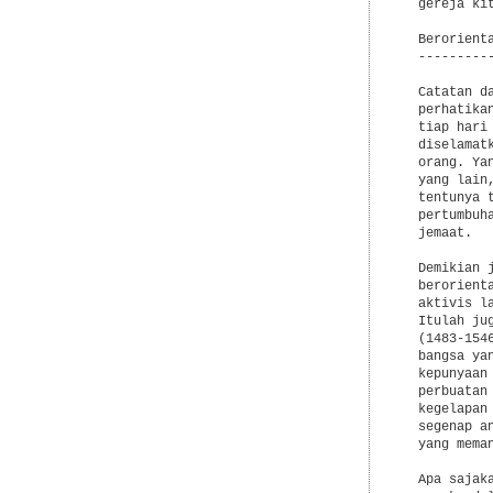
  gereja ki
  Berorienta
  ----------
  Catatan d
  perhatika
  tiap hari
  diselamat
  orang. Ya
  yang lain
  tentunya 
  pertumbuh
  jemaat.

  Demikian 
  berorient
  aktivis l
  Itulah ju
  (1483-154
  bangsa ya
  kepunyaan
  perbuatan
  kegelapan
  segenap a
  yang mema
  Apa sajak