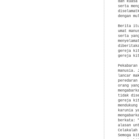
  dan kuasa
  serta men
  diselamat
  dengan mu
  Berita it
  umat manu
  serta yan
  menyelama
  diberitak
  gereja ki
  gereja kit
  Pekabaran
  manusia. 
  lancar ma
  peredaran
  orang yan
  mengabark
  tidak dis
  gereja ki
  mendukung
  karunia y
  mengabark
  berkata: 
  alasan un
  Celakalah
  Semoga ki