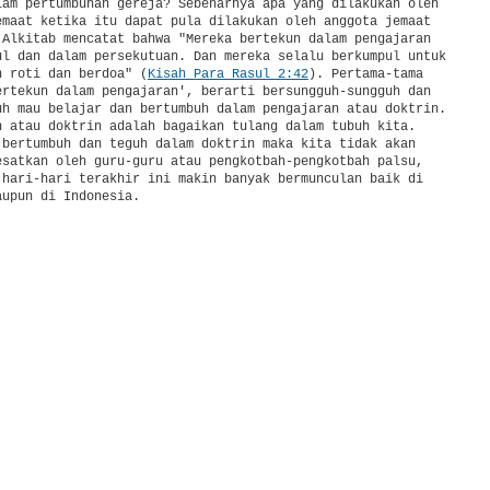
lam pertumbuhan gereja? Sebenarnya apa yang dilakukan oleh

emaat ketika itu dapat pula dilakukan oleh anggota jemaat

 Alkitab mencatat bahwa "Mereka bertekun dalam pengajaran

ul dan dalam persekutuan. Dan mereka selalu berkumpul untuk

n roti dan berdoa" (
Kisah Para Rasul 2:42
). Pertama-tama

ertekun dalam pengajaran', berarti bersungguh-sungguh dan

uh mau belajar dan bertumbuh dalam pengajaran atau doktrin.

n atau doktrin adalah bagaikan tulang dalam tubuh kita.

 bertumbuh dan teguh dalam doktrin maka kita tidak akan

esatkan oleh guru-guru atau pengkotbah-pengkotbah palsu,

 hari-hari terakhir ini makin banyak bermunculan baik di

upun di Indonesia.

reka 'bertekun dalam persekutuan' atau KOINONIA, mereka

ngenal dengan akrab. Bukan hanya sekedar tahu nama dan

etapi juga suka duka sebagai sesama anggota jemaat.

an itu mereka lakukan di saat beribadah dan doa bersama.

n doa adalah bagaikan nafas bagi tubuh kita. Itulah

vertikal yang harus ada dalam gereja dan dengan adanya

vertikal tersebut maka dengan sendirinya haruslah terbentuk

horisontal sesama anggota jemaat.

an vertikal dan horizontal yang dinamis tersebut kemudian

kan "banyak mujizat dan tanda" (ayat 43). Untuk gereja

a patut bersyukur dengan adanya berbagai persekutuan

elompok umur dan juga Persekutuan Doa Jemaat pada hari

lam yang melaluinya banyak doa yang terjawab dengan

an sebagai mujizat dan tanda kuasa Allah.
