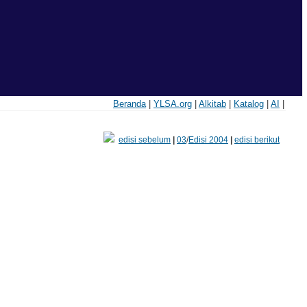
Beranda
|
YLSA.org
|
Alkitab
|
Katalog
|
AI
|
edisi sebelum
|
03
/
Edisi 2004
|
edisi berikut