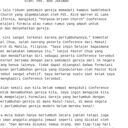
             Oleh: Pdt. Bob Jokiman

u lalu ribuan pemimpin gereja memadati kampus Saddleback

 Church yang digembalakan oleh Pdt. Rick Warren di Lake

lifornia, mengikuti "Purpose-Driven Church" Conference

pelajari formula atau rumus-rumus yang ampuh untuk

n dan menyehatkan gereja.

i sini sangat terkenal karena pertumbuhannya," komentar

ael Chua, salah seorang peserta Conference dari Makati

urch di Manila, Filipina. "Saya ingin belajar bagaimana

pat melakukan semuanya itu," lanjut Pastor Chua yang

 dan mendaftarkan diri sebagai peserta Conference tersebut

nternet bersama dengan para pemimpin gereja dari 34 negara

rang benua lainnya. Tidak dapat disangkal bahwa formulasi

musan pertumbuhan gereja yang dipopulerkan oleh Pastor Rick

rsebut sangat efektif. Saya berharap suatu saat kelak saya

 menghadiri Conference tersebut.

ikian sekali pun kita belum sempat mengikuti Conference

untuk menumbuhkan gereja kita, saya ingin mengajak kita

uk mempelajari Formulasi Gereja yang bertumbuh dengan

pertumbuhan gereja di masa Rasul-rasul, di mana segala

ri pertumbuhan gereja modern belum mereka kenal!

la-mula bukan hanya bertumbuh secara jumlah tetapi juga

u iman anggota-anggota jemaat seperti yang dicatat oleh

kas: "Dan mereka disukai semua orang. Dan tiap-tiap hari
