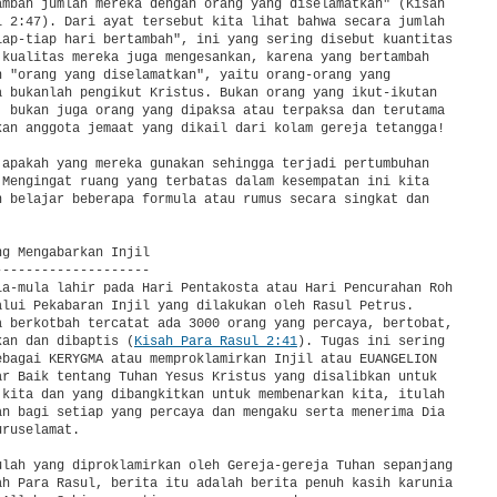
ambah jumlah mereka dengan orang yang diselamatkan" (Kisah

l 2:47). Dari ayat tersebut kita lihat bahwa secara jumlah

iap-tiap hari bertambah", ini yang sering disebut kuantitas

 kualitas mereka juga mengesankan, karena yang bertambah

h "orang yang diselamatkan", yaitu orang-orang yang

a bukanlah pengikut Kristus. Bukan orang yang ikut-ikutan

, bukan juga orang yang dipaksa atau terpaksa dan terutama

kan anggota jemaat yang dikail dari kolam gereja tetangga!

 apakah yang mereka gunakan sehingga terjadi pertumbuhan

 Mengingat ruang yang terbatas dalam kesempatan ini kita

n belajar beberapa formula atau rumus secara singkat dan



g Mengabarkan Injil

-------------------

la-mula lahir pada Hari Pentakosta atau Hari Pencurahan Roh

alui Pekabaran Injil yang dilakukan oleh Rasul Petrus.

a berkotbah tercatat ada 3000 orang yang percaya, bertobat,

kan dan dibaptis (
Kisah Para Rasul 2:41
). Tugas ini sering

ebagai KERYGMA atau memproklamirkan Injil atau EUANGELION

ar Baik tentang Tuhan Yesus Kristus yang disalibkan untuk

 kita dan yang dibangkitkan untuk membenarkan kita, itulah

an bagi setiap yang percaya dan mengaku serta menerima Dia

ruselamat.

ulah yang diproklamirkan oleh Gereja-gereja Tuhan sepanjang

ah Para Rasul, berita itu adalah berita penuh kasih karunia
