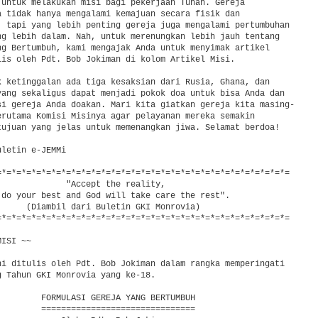
 untuk melakukan misi bagi pekerjaan Tuhan. Gereja

a tidak hanya mengalami kemajuan secara fisik dan

, tapi yang lebih penting gereja juga mengalami pertumbuhan

ng lebih dalam. Nah, untuk merenungkan lebih jauh tentang

ng Bertumbuh, kami mengajak Anda untuk menyimak artikel

lis oleh Pdt. Bob Jokiman di kolom Artikel Misi.

k ketinggalan ada tiga kesaksian dari Rusia, Ghana, dan

yang sekaligus dapat menjadi pokok doa untuk bisa Anda dan

si gereja Anda doakan. Mari kita giatkan gereja kita masing-

erutama Komisi Misinya agar pelayanan mereka semakin

tujuan yang jelas untuk memenangkan jiwa. Selamat berdoa!

letin e-JEMMi

=*=*=*=*=*=*=*=*=*=*=*=*=*=*=*=*=*=*=*=*=*=*=*=*=*=*=*=*=*=

              "Accept the reality,

 do your best and God will take care the rest".

      (Diambil dari Buletin GKI Monrovia)

=*=*=*=*=*=*=*=*=*=*=*=*=*=*=*=*=*=*=*=*=*=*=*=*=*=*=*=*=*=

ISI ~~

ni ditulis oleh Pdt. Bob Jokiman dalam rangka memperingati

g Tahun GKI Monrovia yang ke-18.

         FORMULASI GEREJA YANG BERTUMBUH

         ===============================
