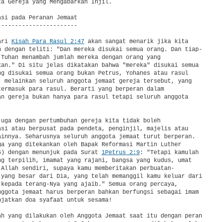
ta Gereja yang Mengabarkan Injil.

si pada Peranan Jemaat

----------------------

ari 
Kisah Para Rasul 2:47
 akan sangat menarik jika kita

n dengan teliti: "Dan mereka disukai semua orang. Dan tiap-

 Tuhan menambah jumlah mereka dengan orang yang

kan." Di situ jelas dikatakan bahwa "mereka" disukai semua

ng disukai semua orang bukan Petrus, Yohanes atau rasul

, melainkan seluruh anggota jemaat gereja tersebut, yang

termasuk para rasul. Berarti yang berperan dalam

an gereja bukan hanya para rasul tetapi seluruh anggota

juga dengan pertumbuhan gereja kita tidak boleh

asi atau berpusat pada pendeta, penginjil, majelis atau

ainnya. Seharusnya seluruh anggota jemaat turut berperan.

ga yang ditekankan oleh Bapak Reformasi Martin Luther

6) dengan menunjuk pada Surat 
1Petrus 2:9
: "Tetapi kamulah

ng terpilih, imamat yang rajani, bangsa yang kudus, umat

 Allah sendiri, supaya kamu memberitakan perbuatan-

 yang besar dari Dia, yang telah memanggil kamu keluar dari

 kepada terang-Nya yang ajaib." Semua orang percaya,

nggota jemaat harus berperan bahkan berfungsi sebagai imam

njatkan doa syafaat untuk sesama!

ah yang dilakukan oleh Anggota Jemaat saat itu dengan peran
