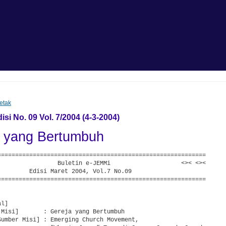
etak
si No. 09 Vol. 7/2004 (4-3-2004)
a yang Bertumbuh
===========================================================

                 Buletin e-JEMMi                    <>< <><

         Edisi Maret 2004, Vol.7 No.09

===========================================================



l]

 Misi]       : Gereja yang Bertumbuh

Sumber Misi] : Emerging Church Movement,
