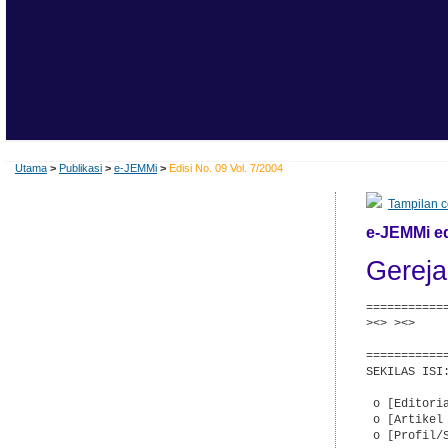
Utama
>
Publikasi
>
e-JEMMi
>
Edisi No. 09 Vol. 7/2004
Tampilan c
e-JEMMi edi
Gerej
===========
><> ><>    
           
===========
SEKILAS ISI:
 o [Editoria
 o [Artikel
 o [Profil/