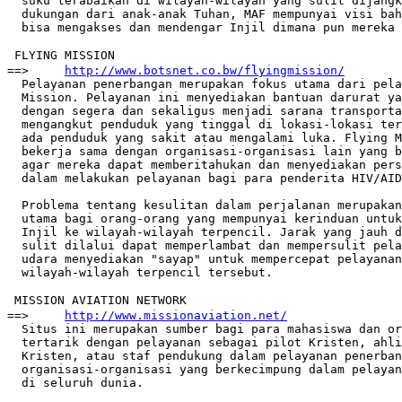
  suku terabaikan di wilayah-wilayah yang sulit dijangk
  dukungan dari anak-anak Tuhan, MAF mempunyai visi bah
  bisa mengakses dan mendengar Injil dimana pun mereka 
 FLYING MISSION

==>	
http://www.botsnet.co.bw/flyingmission/
  Pelayanan penerbangan merupakan fokus utama dari pela
  Mission. Pelayanan ini menyediakan bantuan darurat ya
  dengan segera dan sekaligus menjadi sarana transporta
  mengangkut penduduk yang tinggal di lokasi-lokasi ter
  ada penduduk yang sakit atau mengalami luka. Flying M
  bekerja sama dengan organisasi-organisasi lain yang b
  agar mereka dapat memberitahukan dan menyediakan pers
  dalam melakukan pelayanan bagi para penderita HIV/AID
  Problema tentang kesulitan dalam perjalanan merupakan
  utama bagi orang-orang yang mempunyai kerinduan untuk
  Injil ke wilayah-wilayah terpencil. Jarak yang jauh d
  sulit dilalui dapat memperlambat dan mempersulit pela
  udara menyediakan "sayap" untuk mempercepat pelayanan
  wilayah-wilayah terpencil tersebut.

 MISSION AVIATION NETWORK

==>	
http://www.missionaviation.net/
  Situs ini merupakan sumber bagi para mahasiswa dan or
  tertarik dengan pelayanan sebagai pilot Kristen, ahli
  Kristen, atau staf pendukung dalam pelayanan penerban
  organisasi-organisasi yang berkecimpung dalam pelayan
  di seluruh dunia.
