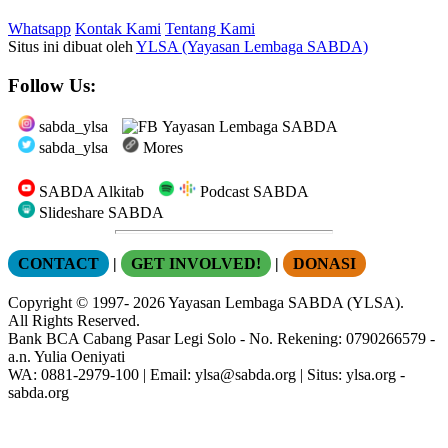
Whatsapp
Kontak Kami
Tentang Kami
Situs ini dibuat oleh
YLSA (Yayasan Lembaga SABDA)
Follow Us:
sabda_ylsa
Yayasan Lembaga SABDA
sabda_ylsa
Mores
SABDA Alkitab
Podcast SABDA
Slideshare SABDA
CONTACT
|
GET INVOLVED!
|
DONASI
Copyright
© 1997-
2026
Yayasan Lembaga SABDA (YLSA).
All Rights Reserved.
Bank BCA Cabang Pasar Legi Solo - No. Rekening: 0790266579 -
a.n. Yulia Oeniyati
WA:
0881-2979-100
| Email:
ylsa@sabda.org
| Situs:
ylsa.org
-
sabda.org