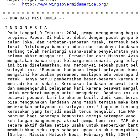
  ==>	
http://www.wingsovermidamerica.org/
*=*=*=*=*=*=*=*=*=*=*=*=*=*=*=*=*=*=*=*=*=*=*=*=*=*=*=*
~~ DOA BAGI MISI DUNIA ~~

 I N D O N E S I A

  Pada tanggal 9 Februari 2004, gempa mengguncang bagia
  propinsi Papua. Di Nabire, dekat dengan pusat gempa b
  jalan lokal dan jembatan-jembatan rusak, termasuk seb
  lokal. Ditutupnya bandara udara dan rusaknya landasan
  terbang telah merintangi usaha-usaha penyelamatan yan
  selama akhir minggu ini. Perwakilan dari Mission Avia
  mengatakan bahwa empat keluarga misionaris yang melay
  ini bisa diselamatkan. MAF mempunyai sebuah pusat pel
  wilayah ini. "Bangunan-bangunan tempat pelayanan kami
  mengalami kerusakan permanen, meskipun ada beberapa d
  retak. Hanya perlu pembersihan besar-besaran karena t
  menjadi kotor sekali. Kerusakan landasan pesawat terb
  dan mempengaruhi pelayanan kami karena pesawat mengal
  untuk mendarat maupun untuk mengudara. Bandara ini cu
  pesawat-pesawat kami berukuran kecil. Jadi kami beras
  bisa menggunakan landasan yang masih tersisa maka kam
  meneruskan pelayanan di wilayah ini." Laporan tentang
  kerusakan yang terjadi masih terus mengalir. Tim MAF 
  bantuan bagi beberapa komunitas gereja setempat yang 
  kehilangan bangunannya akibat gempa bumi ini. MAF aka
  secara aktif dalam setiap usaha untuk memberikan bant
  membutuhkan sekaligus sebagai upaya untuk menunjukkan
  [Sumber: Mission Network News, February 9th, 2004]
