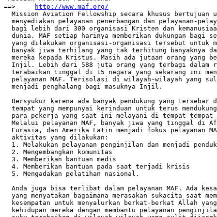
http://www.maf.org/
  Mission Aviation Fellowship secara khusus bertujuan u
  menyediakan pelayanan penerbangan dan pelayanan-pelay
  bagi lebih dari 300 organisasi Kristen dan kemanusiaa
  dunia. MAF setiap harinya memberikan dukungan bagi se
  yang dilakukan organisasi-organisasi tersebut untuk m
  banyak jiwa terhilang yang tak terhitung banyaknya da
  mereka kepada Kristus. Masih ada jutaan orang yang be
  Injil. Lebih dari 588 juta orang yang terbagi dalam r
  terabaikan tinggal di 15 negara yang sekarang ini men
  pelayanan MAF. Terisolasi di wilayah-wilayah yang sul
  menjadi penghalang bagi masuknya Injil.

  Bersyukur karena ada banyak pendukung yang tersebar d
  tempat yang mempunyai kerinduan untuk terus mendukung
  para pekerja yang saat ini melayani di tempat-tempat 
  Melalui pelayanan MAF, banyak jiwa yang tinggal di Af
  Eurasia, dan Amerika Latin menjadi fokus pelayanan MA
  aktivitas yang dilakukan:

  1. Melakukan pelayanan penginjilan dan menjadi penduk
  2. Mengembangkan komunitas

  3. Memberikan bantuan medis

  4. Memberikan bantuan pada saat terjadi krisis

  5. Mengadakan pelatihan nasional.

  Anda juga bisa terlibat dalam pelayanan MAF. Ada kesa
  yang menyatakan bagaimana merasakan sukacita saat mem
  kesempatan untuk menyalurkan berkat-berkat Allah yang
  kehidupan mereka dengan membantu pelayanan penginjila