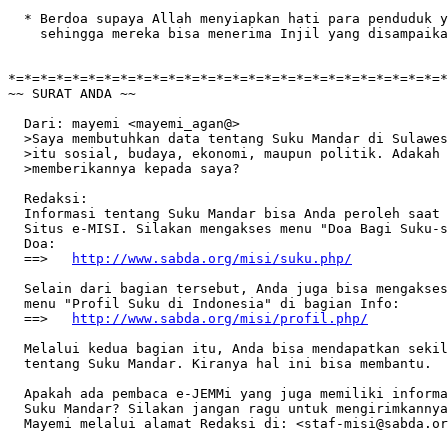
  * Berdoa supaya Allah menyiapkan hati para penduduk y
    sehingga mereka bisa menerima Injil yang disampaika
*=*=*=*=*=*=*=*=*=*=*=*=*=*=*=*=*=*=*=*=*=*=*=*=*=*=*=*
~~ SURAT ANDA ~~

  Dari: mayemi <mayemi_agan@>

  >Saya membutuhkan data tentang Suku Mandar di Sulawes
  >itu sosial, budaya, ekonomi, maupun politik. Adakah 
  >memberikannya kepada saya?

  Redaksi:

  Informasi tentang Suku Mandar bisa Anda peroleh saat 
  Situs e-MISI. Silakan mengakses menu "Doa Bagi Suku-s
  Doa:

  ==>	
http://www.sabda.org/misi/suku.php/
  Selain dari bagian tersebut, Anda juga bisa mengakses
  menu "Profil Suku di Indonesia" di bagian Info:

  ==>	
http://www.sabda.org/misi/profil.php/
  Melalui kedua bagian itu, Anda bisa mendapatkan sekil
  tentang Suku Mandar. Kiranya hal ini bisa membantu.

  Apakah ada pembaca e-JEMMi yang juga memiliki informa
  Suku Mandar? Silakan jangan ragu untuk mengirimkannya
  Mayemi melalui alamat Redaksi di: <staf-misi@sabda.or