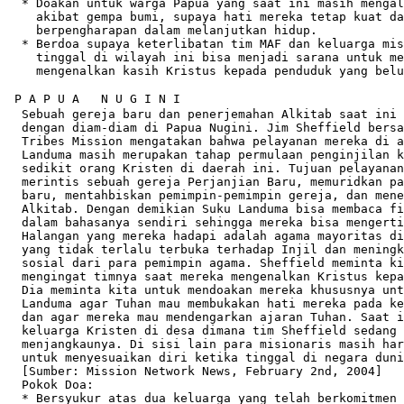
  * Doakan untuk warga Papua yang saat ini masih mengal
    akibat gempa bumi, supaya hati mereka tetap kuat da
    berpengharapan dalam melanjutkan hidup.

  * Berdoa supaya keterlibatan tim MAF dan keluarga mis
    tinggal di wilayah ini bisa menjadi sarana untuk me
    mengenalkan kasih Kristus kepada penduduk yang belu
 P A P U A   N U G I N I

  Sebuah gereja baru dan penerjemahan Alkitab saat ini 
  dengan diam-diam di Papua Nugini. Jim Sheffield bersa
  Tribes Mission mengatakan bahwa pelayanan mereka di a
  Landuma masih merupakan tahap permulaan penginjilan k
  sedikit orang Kristen di daerah ini. Tujuan pelayanan
  merintis sebuah gereja Perjanjian Baru, memuridkan pa
  baru, mentahbiskan pemimpin-pemimpin gereja, dan mene
  Alkitab. Dengan demikian Suku Landuma bisa membaca fi
  dalam bahasanya sendiri sehingga mereka bisa mengerti
  Halangan yang mereka hadapi adalah agama mayoritas di
  yang tidak terlalu terbuka terhadap Injil dan meningk
  sosial dari para pemimpin agama. Sheffield meminta ki
  mengingat timnya saat mereka mengenalkan Kristus kepa
  Dia meminta kita untuk mendoakan mereka khususnya unt
  Landuma agar Tuhan mau membukakan hati mereka pada ke
  dan agar mereka mau mendengarkan ajaran Tuhan. Saat i
  keluarga Kristen di desa dimana tim Sheffield sedang 
  menjangkaunya. Di sisi lain para misionaris masih har
  untuk menyesuaikan diri ketika tinggal di negara duni
  [Sumber: Mission Network News, February 2nd, 2004]

  Pokok Doa:

  * Bersyukur atas dua keluarga yang telah berkomitmen 