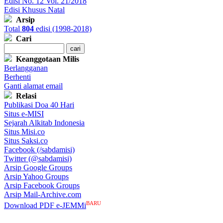
Edisi No. 12 Vol. 21/2018
Edisi Khusus Natal
Arsip
Total
804
edisi (1998-2018)
Cari
Keanggotaan Milis
Berlangganan
Berhenti
Ganti alamat email
Relasi
Publikasi Doa 40 Hari
Situs e-MISI
Sejarah Alkitab Indonesia
Situs Misi.co
Situs Saksi.co
Facebook (/sabdamisi)
Twitter (@sabdamisi)
Arsip Google Groups
Arsip Yahoo Groups
Arsip Facebook Groups
Arsip Mail-Archive.com
BARU
Download PDF e-JEMMi