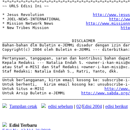
*=*=*=*=*=*=*=*=*=*=*=*=*=*=*=*=*=*=*=*=*=*=*=*=*=*=*=*
~~ URLS Edisi Ini ~~

* Jesus Revolution                     
http://www.jesus
* JOEL-NEWS-INTERNATIONAL                     
http://ww
* Mission Network News              
http://www.missionn
* New Tribes Mission                               
http
_____________________________ DISCLAIMER ______________
Bahan-bahan dlm Buletin e-JEMMi disadur dengan izin dar
Copyright(c) 2004 oleh Buletin e-JEMMi --- diterbitkan:
_______________________________________________________
Pertanyaan, tanggapan, saran dan kontribusi bahan dapat
Kepala Redaksi --- Natalia Endah S. <owner-i-kan-misi@x
atau Staf e-MISI dan Staf Redaksi <owner-i-kan-misi@xc.
Staf Redaksi: Natalia Endah S., Ratri, Yanto, dkk.

_______________________________________________________
Untuk berlangganan, kirim email kosong ke: subscribe-i-
Untuk berhenti,   kirim email kosong ke: unsubscribe-i-
Untuk Situs e-MISI                          
http://www.
Untuk Arsip Buletin e-JEMMi       
http://www.sabda.org/
Tampilan cetak
edisi sebelum
|
02
/
Edisi 2004
|
edisi berikut
Edisi Terbaru