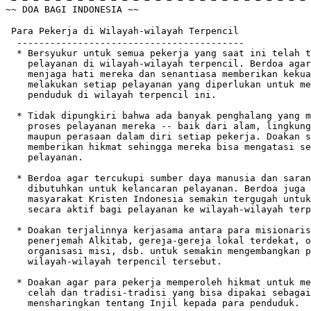
~~ DOA BAGI INDONESIA ~~

 Para Pekerja di Wilayah-wilayah Terpencil

  -----------------------------------------

  * Bersyukur untuk semua pekerja yang saat ini telah t
    pelayanan di wilayah-wilayah terpencil. Berdoa agar
    menjaga hati mereka dan senantiasa memberikan kekua
    melakukan setiap pelayanan yang diperlukan untuk me
    penduduk di wilayah terpencil ini.

  * Tidak dipungkiri bahwa ada banyak penghalang yang m
    proses pelayanan mereka -- baik dari alam, lingkung
    maupun perasaan dalam diri setiap pekerja. Doakan s
    memberikan hikmat sehingga mereka bisa mengatasi se
    pelayanan.

  * Berdoa agar tercukupi sumber daya manusia dan saran
    dibutuhkan untuk kelancaran pelayanan. Berdoa juga 
    masyarakat Kristen Indonesia semakin tergugah untuk
    secara aktif bagi pelayanan ke wilayah-wilayah terp
  * Doakan terjalinnya kerjasama antara para misionaris
    penerjemah Alkitab, gereja-gereja lokal terdekat, o
    organisasi misi, dsb. untuk semakin mengembangkan p
    wilayah-wilayah terpencil tersebut.

  * Doakan agar para pekerja memperoleh hikmat untuk me
    celah dan tradisi-tradisi yang bisa dipakai sebagai
    mensharingkan tentang Injil kepada para penduduk.
