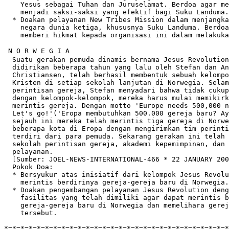
    Yesus sebagai Tuhan dan Juruselamat. Berdoa agar me
    menjadi saksi-saksi yang efektif bagi Suku Landuma.

  * Doakan pelayanan New Tribes Mission dalam menjangka
    negara dunia ketiga, khususnya Suku Landuma. Berdoa
    memberi hikmat kepada organisasi ini dalam melakuka
 N O R W E G I A

  Suatu gerakan pemuda dinamis bernama Jesus Revolution
  didirikan beberapa tahun yang lalu oleh Stefan dan An
  Christiansen, telah berhasil membentuk sebuah kelompo
  Kristen di setiap sekolah lanjutan di Norwegia. Selam
  perintisan gereja, Stefan menyadari bahwa tidak cukup
  dengan kelompok-kelompok, mereka harus mulai memikirk
  merintis gereja. Dengan motto 'Europe needs 500,000 n
  Let's go!'('Eropa membutuhkan 500.000 gereja baru? Ay
  sejauh ini mereka telah merintis tiga gereja di Norwe
  beberapa kota di Eropa dengan mengirimkan tim perinti
  terdiri dari para pemuda. Sekarang gerakan ini telah 
  sekolah perintisan gereja, akademi kepemimpinan, dan 
  pelayanan.

  [Sumber: JOEL-NEWS-INTERNATIONAL-466 * 22 JANUARY 200
  Pokok Doa:

  * Bersyukur atas inisiatif dari kelompok Jesus Revolu
    merintis berdirinya gereja-gereja baru di Norwegia.

  * Doakan pengembangan pelayanan Jesus Revolution deng
    fasilitas yang telah dimiliki agar dapat merintis b
    gereja-gereja baru di Norwegia dan memelihara gerej
    tersebut.

*=*=*=*=*=*=*=*=*=*=*=*=*=*=*=*=*=*=*=*=*=*=*=*=*=*=*=*