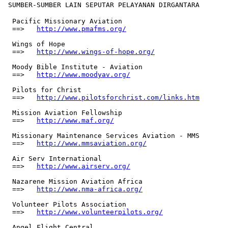
 SUMBER-SUMBER LAIN SEPUTAR PELAYANAN DIRGANTARA

  Pacific Missionary Aviation

  ==>	
http://www.pmafms.org/
  Wings of Hope

  ==>	
http://www.wings-of-hope.org/
  Moody Bible Institute - Aviation

  ==>	
http://www.moodyav.org/
  Pilots for Christ

  ==>	
http://www.pilotsforchrist.com/links.htm
  Mission Aviation Fellowship

  ==>	
http://www.maf.org/
  Missionary Maintenance Services Aviation - MMS

  ==>	
http://www.mmsaviation.org/
  Air Serv International

  ==>	
http://www.airserv.org/
  Nazarene Mission Aviation Africa

  ==>	
http://www.nma-africa.org/
  Volunteer Pilots Association

  ==>	
http://www.volunteerpilots.org/
  Angel Flight Central
