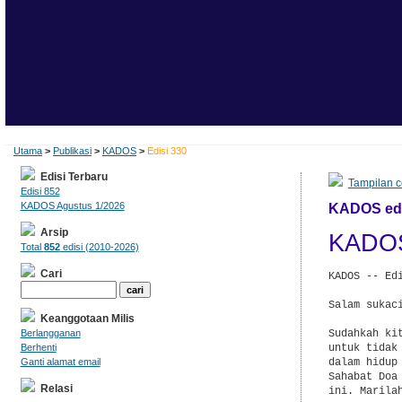
Utama
>
Publikasi
>
KADOS
>
Edisi 330
Edisi Terbaru
Tampilan c
Edisi 852
KADOS Agustus 1/2026
KADOS edis
Arsip
KADOS
Total
852
edisi (2010-2026)
Cari
KADOS -- Ed
Salam sukaci
Keanggotaan Milis
Sudahkah ki
Berlangganan
untuk tidak
Berhenti
dalam hidup
Ganti alamat email
Sahabat Doa
Relasi
ini. Marila