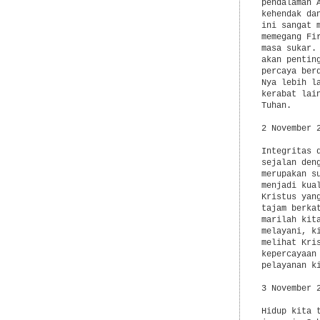
pendalaman 
kehendak da
ini sangat 
memegang Fi
masa sukar.
akan pentin
percaya ber
Nya lebih l
kerabat lai
Tuhan.

2 November 
Integritas 
sejalan den
merupakan s
menjadi kua
Kristus yan
tajam berka
marilah kit
melayani, k
melihat Kri
kepercayaan
pelayanan ki
3 November 2
Hidup kita 