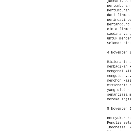
jasmani. Se
pertumbuhan
Pertumbuhan
dari firman
peringati p
bertanggung
cinta firma
saudara yan
untuk mende
Selamat hidu
4 November 
Misionaris 
membagikan 
mengenal Al
mengutusnya
memohon kas
misionaris 
yang diutus
senantiasa 
mereka injil
5 November 
Bersyukur k
Penulis sel
Indonesia, 