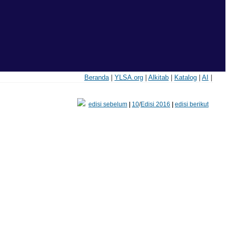
Beranda
|
YLSA.org
|
Alkitab
|
Katalog
|
AI
|
edisi sebelum
|
10
/
Edisi 2016
|
edisi berikut