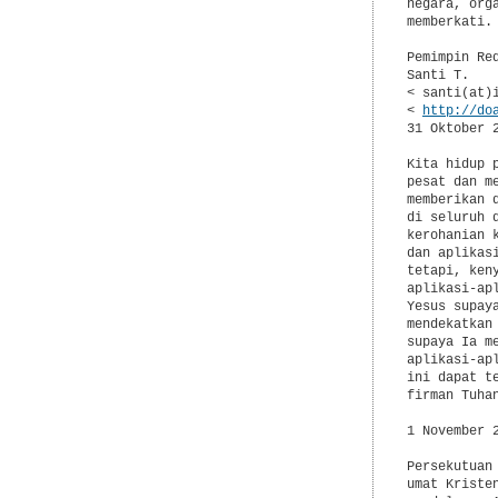
negara, org
memberkati.

Pemimpin Red
Santi T.

< santi(at)i
< 
http://do
31 Oktober 
Kita hidup 
pesat dan m
memberikan 
di seluruh 
kerohanian 
dan aplikas
tetapi, ken
aplikasi-ap
Yesus supay
mendekatkan
supaya Ia m
aplikasi-ap
ini dapat t
firman Tuhan
1 November 
Persekutuan
umat Kriste