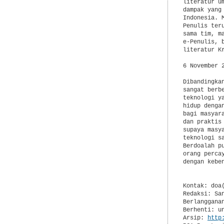
literatur u
dampak yang
Indonesia. 
Penulis ter
sama tim, m
e-Penulis, 
literatur Kr
6 November 
Dibandingka
sangat berb
teknologi y
hidup denga
bagi masyar
dan praktis
supaya masy
teknologi s
Berdoalah p
orang perca
dengan keben
Kontak: doa(
Redaksi: Sa
Berlanggana
Berhenti: u
Arsip: 
http