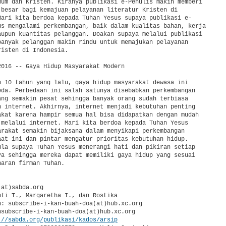
mum dan Kristen. Kiranya publikasi e-Penulis makin memberi 

 besar bagi kemajuan pelayanan literatur Kristen di 

Mari kita berdoa kepada Tuhan Yesus supaya publikasi e-

us mengalami perkembangan, baik dalam kualitas bahan, kerja 

aupun kuantitas pelanggan. Doakan supaya melalui publikasi 

banyak pelanggan makin rindu untuk memajukan pelayanan 

isten di Indonesia.

2016 -- Gaya Hidup Masyarakat Modern

n 10 tahun yang lalu, gaya hidup masyarakat dewasa ini 

eda. Perbedaan ini salah satunya disebabkan perkembangan 

ang semakin pesat sehingga banyak orang sudah terbiasa 

n internet. Akhirnya, internet menjadi kebutuhan penting 

akat karena hampir semua hal bisa didapatkan dengan mudah 

 melalui internet. Mari kita berdoa kepada Tuhan Yesus 

arakat semakin bijaksana dalam menyikapi perkembangan 

aat ini dan pintar mengatur prioritas kebutuhan hidup. 

ula supaya Tuhan Yesus menerangi hati dan pikiran setiap 

ya sehingga mereka dapat memiliki gaya hidup yang sesuai 

aran firman Tuhan.

at)sabda.org

nti T., Margaretha I., dan Rostika

n: subscribe-i-kan-buah-doa(at)hub.xc.org

nsubscribe-i-kan-buah-doa(at)hub.xc.org

://sabda.org/publikasi/kados/arsip