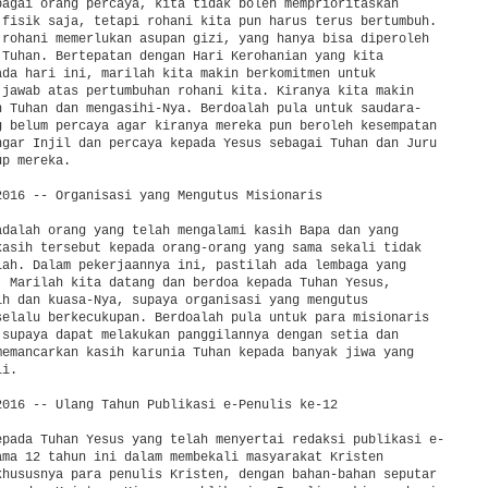
bagai orang percaya, kita tidak boleh memprioritaskan 

 fisik saja, tetapi rohani kita pun harus terus bertumbuh. 

 rohani memerlukan asupan gizi, yang hanya bisa diperoleh 

 Tuhan. Bertepatan dengan Hari Kerohanian yang kita 

ada hari ini, marilah kita makin berkomitmen untuk 

 jawab atas pertumbuhan rohani kita. Kiranya kita makin 

n Tuhan dan mengasihi-Nya. Berdoalah pula untuk saudara-

g belum percaya agar kiranya mereka pun beroleh kesempatan 

ngar Injil dan percaya kepada Yesus sebagai Tuhan dan Juru 

p mereka.

2016 -- Organisasi yang Mengutus Misionaris

adalah orang yang telah mengalami kasih Bapa dan yang 

kasih tersebut kepada orang-orang yang sama sekali tidak 

lah. Dalam pekerjaannya ini, pastilah ada lembaga yang 

. Marilah kita datang dan berdoa kepada Tuhan Yesus, 

ih dan kuasa-Nya, supaya organisasi yang mengutus 

selalu berkecukupan. Berdoalah pula untuk para misionaris 

 supaya dapat melakukan panggilannya dengan setia dan 

memancarkan kasih karunia Tuhan kepada banyak jiwa yang 

i.

2016 -- Ulang Tahun Publikasi e-Penulis ke-12

epada Tuhan Yesus yang telah menyertai redaksi publikasi e-

ama 12 tahun ini dalam membekali masyarakat Kristen 

khususnya para penulis Kristen, dengan bahan-bahan seputar 
