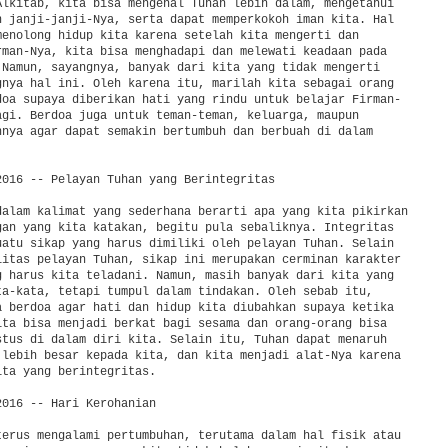
Alkitab, kita bisa mengenal Tuhan lebih dalam, mengetahui 

n janji-janji-Nya, serta dapat memperkokoh iman kita. Hal 

menolong hidup kita karena setelah kita mengerti dan 

rman-Nya, kita bisa menghadapi dan melewati keadaan pada 

 Namun, sayangnya, banyak dari kita yang tidak mengerti 

gnya hal ini. Oleh karena itu, marilah kita sebagai orang 

doa supaya diberikan hati yang rindu untuk belajar Firman-

agi. Berdoa juga untuk teman-teman, keluarga, maupun 

nnya agar dapat semakin bertumbuh dan berbuah di dalam 

2016 -- Pelayan Tuhan yang Berintegritas

dalam kalimat yang sederhana berarti apa yang kita pikirkan 

gan yang kita katakan, begitu pula sebaliknya. Integritas 

uatu sikap yang harus dimiliki oleh pelayan Tuhan. Selain 

litas pelayan Tuhan, sikap ini merupakan cerminan karakter 

g harus kita teladani. Namun, masih banyak dari kita yang 

ta-kata, tetapi tumpul dalam tindakan. Oleh sebab itu, 

a berdoa agar hati dan hidup kita diubahkan supaya ketika 

ita bisa menjadi berkat bagi sesama dan orang-orang bisa 

stus di dalam diri kita. Selain itu, Tuhan dapat menaruh 

 lebih besar kepada kita, dan kita menjadi alat-Nya karena 

ta yang berintegritas.

016 -- Hari Kerohanian

terus mengalami pertumbuhan, terutama dalam hal fisik atau 
