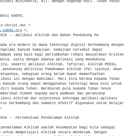
anisasi misionaris, dll. dengan segenap hati. Tuhan Yesus 

aksi KADOS,

n-christ.net >

a.sabda.org
 >,

2016 -- Aplikasi Alkitab dan Bahan Pendukung PA

pada era modern di mana teknologi digital berkembang dengan 

engalami banyak kemajuan. Kemajuan tersebut dapat 

dampak yang baik bagi pertumbuhan rohani masyarakat Kristen 

dunia, yaitu dengan adanya aplikasi yang mendukung 

kita, seperti aplikasi Alkitab, Tafsiran, Alkitab PEDIA, 

i pendukung aktivitas Pemahaman Alkitab (PA) lainnya. Akan 

yataannya, sebagian orang belum dapat memanfaatkan 

likasi ini dengan maksimal. Mari kita berdoa kepada Tuhan 

a banyak orang dapat menggunakan teknologi masa kini untuk 

 diri kepada Tuhan. Berdoalah pula kepada Tuhan Yesus 

emberikan hikmat kepada para pembuat dan perancang 

likasi Alkitab dan sejenisnya sehingga aplikasi-aplikasi 

erus berkembang dan semakin efektif digunakan untuk belajar 

.

2016 -- Persekutuan Pendalaman Alkitab

 pendalaman Alkitab adalah kesempatan bagi kita sebagai 

n untuk mempelajari Alkitab secara mendalam. Dengan 
