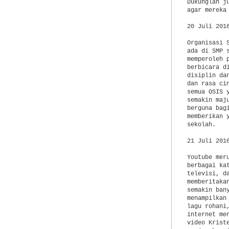
Dukunglah j
agar mereka
20 Juli 201
Organisasi 
ada di SMP 
memperoleh 
berbicara d
disiplin da
dan rasa ci
semua OSIS 
semakin maj
berguna bag
memberikan 
sekolah.

21 Juli 201
Youtube mer
berbagai ka
televisi, d
memberitaka
semakin ban
menampilkan
lagu rohani
internet me
video Krist