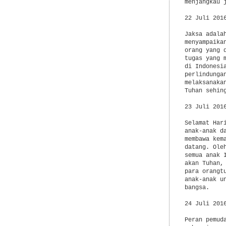
menjangkau 
22 Juli 2016
Jaksa adala
menyampaika
orang yang 
tugas yang 
di Indonesi
perlindunga
melaksanaka
Tuhan sehin
23 Juli 2016
Selamat Har
anak-anak d
membawa kem
datang. Ole
semua anak 
akan Tuhan,
para orangt
anak-anak u
bangsa.

24 Juli 2016
Peran pemud