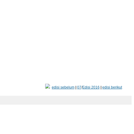
edisi sebelum
|
07
/
Edisi 2016
|
edisi berikut