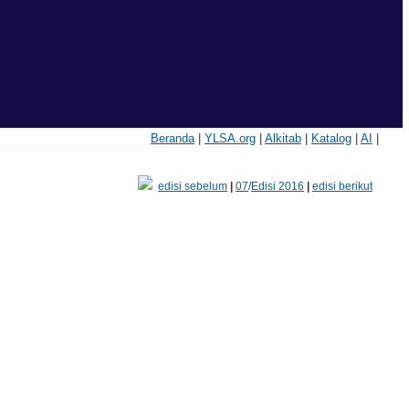
Beranda
|
YLSA.org
|
Alkitab
|
Katalog
|
AI
|
edisi sebelum
|
07
/
Edisi 2016
|
edisi berikut