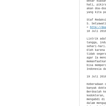
besar kuasa
hati, pikir
akan doa-do
yang kita p
Staf Redaksi
S. Setyawati
< 
http://do
18 Juli 2016
Listrik ada
tangga, ind
sehari-hari
Oleh karena
tidak seger
agar Ia men
memanfaatka
bisa memper
Indonesia da
19 Juli 201
Keberadaan 
banyak dokt
Berdoalah k
kedokteran,
mengabdi di
dalam mengu