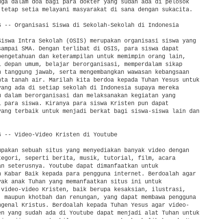
uga dalam doa bagi para dokter yang sudah ada di pelosok 

 tetap setia melayani masyarakat di sana dengan sukacita.

6 -- Organisasi Siswa di Sekolah-Sekolah di Indonesia

Siswa Intra Sekolah (OSIS) merupakan organisasi siswa yang 

sampai SMA. Dengan terlibat di OSIS, para siswa dapat 

pengetahuan dan keterampilan untuk memimpin orang lain, 

i depan umum, belajar berorganisasi, memperdalam sikap 

n tanggung jawab, serta mengembangkan wawasan kebangsaan 

nta tanah air. Marilah kita berdoa kepada Tuhan Yesus untuk 

yang ada di setiap sekolah di Indonesia supaya mereka 

u dalam berorganisasi dan melaksanakan kegiatan yang 

i para siswa. Kiranya para siswa Kristen pun dapat 

yang terbaik untuk menjadi berkat bagi siswa-siswa lain dan 

6 -- Video-Video Kristen di Youtube

upakan sebuah situs yang menyediakan banyak video dengan 

tegori, seperti berita, musik, tutorial, film, acara 

an seterusnya. Youtube dapat dimanfaatkan untuk 

n Kabar Baik kepada para pengguna internet. Berdoalah agar 

yak anak Tuhan yang memanfaatkan situs ini untuk 

 video-video Kristen, baik berupa kesaksian, ilustrasi, 

, maupun khotbah dan renungan, yang dapat membawa pengguna 

ngenal Kristus. Berdoalah kepada Tuhan Yesus agar video-

en yang sudah ada di Youtube dapat menjadi alat Tuhan untuk 
