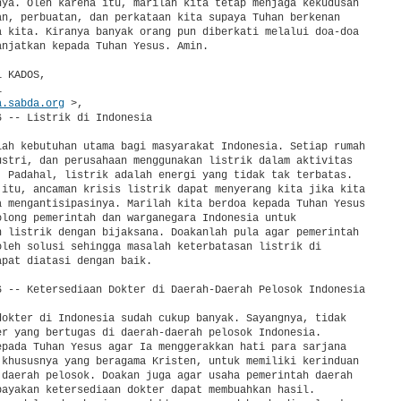
nya. Oleh karena itu, marilah kita tetap menjaga kekudusan 

an, perbuatan, dan perkataan kita supaya Tuhan berkenan 

a kita. Kiranya banyak orang pun diberkati melalui doa-doa 

anjatkan kepada Tuhan Yesus. Amin.

 KADOS,



a.sabda.org
 >,

 -- Listrik di Indonesia

lah kebutuhan utama bagi masyarakat Indonesia. Setiap rumah 

ustri, dan perusahaan menggunakan listrik dalam aktivitas 

. Padahal, listrik adalah energi yang tidak tak terbatas. 

 itu, ancaman krisis listrik dapat menyerang kita jika kita 

a mengantisipasinya. Marilah kita berdoa kepada Tuhan Yesus 

olong pemerintah dan warganegara Indonesia untuk 

n listrik dengan bijaksana. Doakanlah pula agar pemerintah 

oleh solusi sehingga masalah keterbatasan listrik di 

pat diatasi dengan baik.

6 -- Ketersediaan Dokter di Daerah-Daerah Pelosok Indonesia

dokter di Indonesia sudah cukup banyak. Sayangnya, tidak 

er yang bertugas di daerah-daerah pelosok Indonesia. 

epada Tuhan Yesus agar Ia menggerakkan hati para sarjana 

 khususnya yang beragama Kristen, untuk memiliki kerinduan 

 daerah pelosok. Doakan juga agar usaha pemerintah daerah 

payakan ketersediaan dokter dapat membuahkan hasil. 
