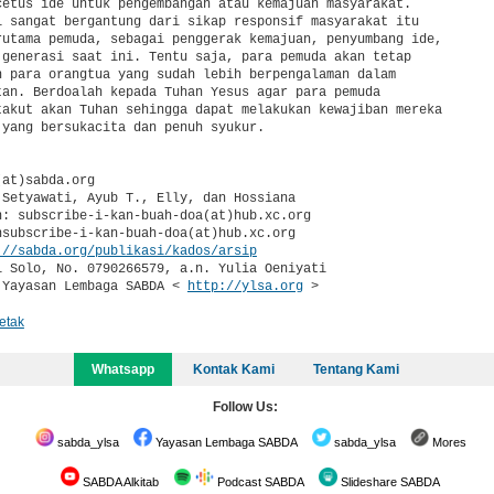
cetus ide untuk pengembangan atau kemajuan masyarakat. 

i sangat bergantung dari sikap responsif masyarakat itu 

rutama pemuda, sebagai penggerak kemajuan, penyumbang ide, 

 generasi saat ini. Tentu saja, para pemuda akan tetap 

h para orangtua yang sudah lebih berpengalaman dalam 

tan. Berdoalah kepada Tuhan Yesus agar para pemuda 

takut akan Tuhan sehingga dapat melakukan kewajiban mereka 

 yang bersukacita dan penuh syukur.

at)sabda.org

 Setyawati, Ayub T., Elly, dan Hossiana

n: subscribe-i-kan-buah-doa(at)hub.xc.org

nsubscribe-i-kan-buah-doa(at)hub.xc.org

://sabda.org/publikasi/kados/arsip
i Solo, No. 0790266579, a.n. Yulia Oeniyati

 Yayasan Lembaga SABDA < 
http://ylsa.org
 >
etak
Whatsapp
Kontak Kami
Tentang Kami
Follow Us:
sabda_ylsa
Yayasan Lembaga SABDA
sabda_ylsa
Mores
SABDA Alkitab
Podcast SABDA
Slideshare SABDA