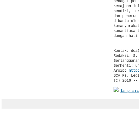
sebagai pen
Kemajuan in
sendiri, te
dan penerus
dibantu ole
kemasyaraka
senantiasa 
dengan hati
Kontak: doa(
Redaksi: S.
Berlanggana
Berhenti: u
Arsip: 
http
BCA Ps. Leg
(c) 2016 --
Tampilan c