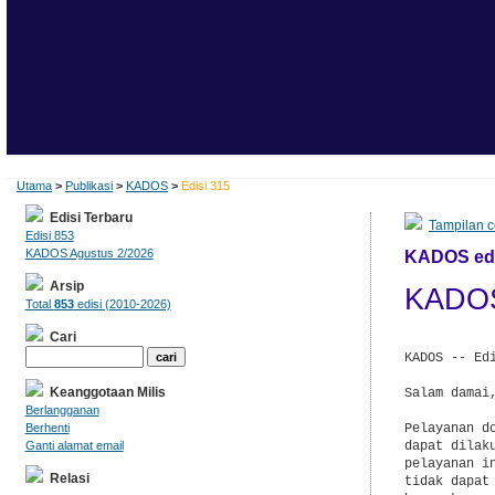
Utama
>
Publikasi
>
KADOS
>
Edisi 315
Edisi Terbaru
Tampilan c
Edisi 853
KADOS Agustus 2/2026
KADOS edis
Arsip
KADOS
Total
853
edisi (2010-2026)
Cari
KADOS -- Edi
Keanggotaan Milis
Salam damai,
Berlangganan
Pelayanan d
Berhenti
dapat dilak
Ganti alamat email
pelayanan i
Relasi
tidak dapat