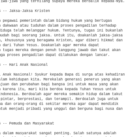
jiwa-jiwa yang terhilang supaya mereka berbalik kepada-Nya.

 -- Jaksa-Jaksa Kristen

h pegawai pemerintah dalam bidang hukum yang bertugas 

n dakwaan atau tuduhan dalam proses pengadilan terhadap 

diduga telah melanggar hukum. Tentunya, tugas ini bukanlah 

mudah bagi seorang jaksa. Untuk itu, doakanlah jaksa-jaksa 

a, khususnya yang beragama Kristen, agar diberi hikmat dan 

n dari Tuhan Yesus. Doakanlah agar mereka dapat 

n tugas mereka dengan penuh tanggung jawab dan takut akan 

gga proses pengadilan dapat dilakukan dengan lancar.

 -- Hari Anak Nasional

i Anak Nasional! Syukur kepada Bapa di surga atas kehadiran 

alam kehidupan kita. Merekalah generasi penerus yang akan 

ajuan dan perubahan bagi bangsa ini untuk masa yang akan 

h karena itu, mari kita berdoa kepada Tuhan Yesus untuk 

Indonesia. Berdoalah agar mereka semakin hidup dalam takut 

 pintar, berprestasi, dan terampil. Berdoalah juga untuk 

ua dan orang-orang di sekitar mereka agar dapat mendidik 

ntuk menjadi pribadi yang unggul dan berguna bagi nusa dan 

 -- Pemuda dan Masyarakat

a dalam masyarakat sangat penting. Salah satunya adalah 
