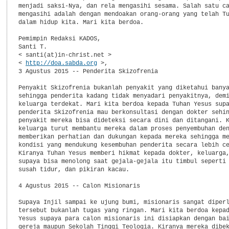
menjadi saksi-Nya, dan rela mengasihi sesama. Salah satu ca
mengasihi adalah dengan mendoakan orang-orang yang telah Tu
dalam hidup kita. Mari kita berdoa. 

Pemimpin Redaksi KADOS,

Santi T.

< santi(at)in-christ.net >

< 
http://doa.sabda.org
 >,

3 Agustus 2015 -- Penderita Skizofrenia

Penyakit Skizofrenia bukanlah penyakit yang diketahui banya
sehingga penderita kadang tidak menyadari penyakitnya, demi
keluarga terdekat. Mari kita berdoa kepada Tuhan Yesus supa
penderita Skizofrenia mau berkonsultasi dengan dokter sehin
penyakit mereka bisa dideteksi secara dini dan ditangani. K
keluarga turut membantu mereka dalam proses penyembuhan den
memberikan perhatian dan dukungan kepada mereka sehingga me
kondisi yang mendukung kesembuhan penderita secara lebih ce
Kiranya Tuhan Yesus memberi hikmat kepada dokter, keluarga,
supaya bisa menolong saat gejala-gejala itu timbul seperti 
susah tidur, dan pikiran kacau.

4 Agustus 2015 -- Calon Misionaris

Supaya Injil sampai ke ujung bumi, misionaris sangat diperl
tersebut bukanlah tugas yang ringan. Mari kita berdoa kepad
Yesus supaya para calon misionaris ini disiapkan dengan bai
gereja maupun Sekolah Tinggi Teologia. Kiranya mereka dibek