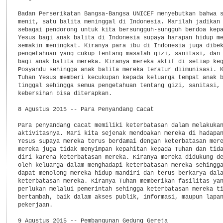
Badan Perserikatan Bangsa-Bangsa UNICEF menyebutkan bahwa s
menit, satu balita meninggal di Indonesia. Marilah jadikan 
sebagai pendorong untuk kita bersungguh-sungguh berdoa kepa
Yesus bagi anak balita di Indonesia supaya harapan hidup me
semakin meningkat. Kiranya para ibu di Indonesia juga dibek
pengetahuan yang cukup tentang masalah gizi, sanitasi, dan 
bagi anak balita mereka. Kiranya mereka aktif di setiap keg
Posyandu sehingga anak balita mereka teratur diimunisasi. K
Tuhan Yesus memberi kecukupan kepada keluarga tempat anak b
tinggal sehingga semua pengetahuan tentang gizi, sanitasi, 
kebersihan bisa diterapkan.

8 Agustus 2015 -- Para Penyandang Cacat

Para penyandang cacat memiliki keterbatasan dalam melakukan
aktivitasnya. Mari kita sejenak mendoakan mereka di hadapan
Yesus supaya mereka terus berdamai dengan keterbatasan mere
mereka juga tidak menyimpan kepahitan kepada Tuhan dan tida
diri karena keterbatasan mereka. Kiranya mereka didukung de
oleh keluarga dalam menghadapi keterbatasan mereka sehingga
dapat menolong mereka hidup mandiri dan terus berkarya dala
keterbatasan mereka. Kiranya Tuhan memberikan fasilitas yan
perlukan melalui pemerintah sehingga keterbatasan mereka ti
bertambah, baik dalam akses publik, informasi, maupun lapan
pekerjaan. 

9 Agustus 2015 -- Pembangunan Gedung Gereja
