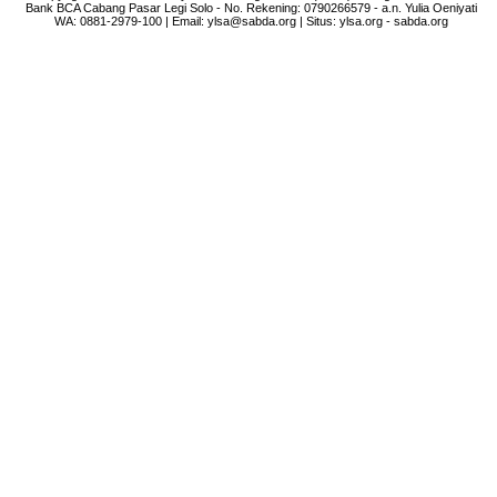
Bank BCA Cabang Pasar Legi Solo - No. Rekening: 0790266579 - a.n. Yulia Oeniyati
WA:
0881-2979-100
| Email:
ylsa@sabda.org
| Situs:
ylsa.org
-
sabda.org