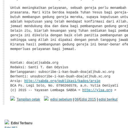
Untuk meningkatkan pelayanan, sebuah gereja perlu menambah 
prasarana. Mari kita berdoa kepada Tuhan Yesus bagi gereja-
butuh membangun gedung gereja mereka, supaya keputusan untu
adalah keputusan yang telah mendapat konfirmasi dari Allah.
jemaat mendukung doa dan dana bagi pembangunan gedung gerej
Selain itu, biarlah keuangan yang Tuhan sediakan bagi pemba
gereja ini dikelola dengan baik oleh panitia pembangunan ge
sehingga uang Allah ini dipakai dengan penuh tanggung jawab
Kiranya hasil pembangunan gedung gereja ini benar-benar efe
memperluas pelayanan bagi jemaat.

Kontak: doa(at)sabda.org

Redaksi: Santi T. dan Odysius

Berlangganan: subscribe-i-kan-buah-doa(at)hub.xc.org

Berhenti: unsubscribe-i-kan-buah-doa(at)hub.xc.org

Arsip: 
http://sabda.org/publikasi/kados/arsip
BCA Ps. Legi Solo, No. 0790266579, a.n. Yulia Oeniyati

(c) 2015 -- Yayasan Lembaga SABDA < 
http://ylsa.org
 >
Tampilan cetak
edisi sebelum
|
08
/
Edisi 2015
|
edisi berikut
Edisi Terbaru
Edisi 852