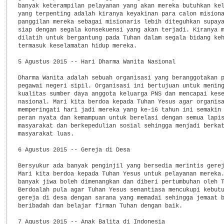
banyak keterampilan pelayanan yang akan mereka butuhkan kel
yang terpenting adalah kiranya keyakinan para calon misiona
panggilan mereka sebagai misionaris lebih diteguhkan supaya
siap dengan segala konsekuensi yang akan terjadi. Kiranya m
dilatih untuk bergantung pada Tuhan dalam segala bidang keh
termasuk keselamatan hidup mereka.

5 Agustus 2015 -- Hari Dharma Wanita Nasional

Dharma Wanita adalah sebuah organisasi yang beranggotakan p
pegawai negeri sipil. Organisasi ini bertujuan untuk mening
kualitas sumber daya anggota keluarga PNS dan mencapai kese
nasional. Mari kita berdoa kepada Tuhan Yesus agar organisa
memperingati hari jadi mereka yang ke-16 tahun ini semakin 
peran nyata dan kemampuan untuk berelasi dengan semua lapis
masyarakat dan berkepedulian sosial sehingga menjadi berkat
masyarakat luas. 

6 Agustus 2015 -- Gereja di Desa

Bersyukur ada banyak penginjil yang bersedia merintis gerej
Mari kita berdoa kepada Tuhan Yesus untuk pelayanan mereka.
banyak jiwa boleh dimenangkan dan diberi pertumbuhan oleh T
Berdoalah pula agar Tuhan Yesus senantiasa mencukupi kebutu
gereja di desa dengan sarana yang memadai sehingga jemaat b
beribadah dan belajar firman Tuhan dengan baik. 

7 Agustus 2015 -- Anak Balita di Indonesia
