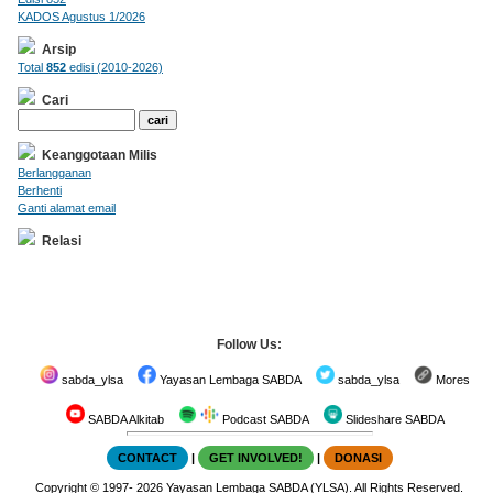
KADOS Agustus 1/2026
Arsip
Total
852
edisi (2010-2026)
Cari
Keanggotaan Milis
Berlangganan
Berhenti
Ganti alamat email
Relasi
Follow Us:
sabda_ylsa
Yayasan Lembaga SABDA
sabda_ylsa
Mores
SABDA Alkitab
Podcast SABDA
Slideshare SABDA
CONTACT
|
GET INVOLVED!
|
DONASI
Copyright
© 1997-
2026
Yayasan Lembaga SABDA (YLSA).
All Rights Reserved.