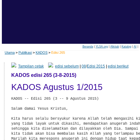
Beranda
|
YLSA.org
|
Alkitab
|
Katalog
|
AI
|
Utama
>
Publikasi
>
KADOS
>
Edisi 265
Tampilan cetak
edisi sebelum
|
08
/
Edisi 2015
|
edisi berikut
KADOS edisi 265 (3-8-2015)
KADOS Agustus 1/2015
KADOS -- Edisi 265 (3 -- 9 Agustus 2015)

Salam damai Yesus Kristus,

Kita harus selalu bersyukur karena Allah telah mengasihi ki
yang tidak layak untuk dikasihi, mendapatkan anugerah indah
sehingga kita diselamatkan dan dilayakkan oleh Dia. Sampai 
kita tidak akan bisa membalas kasih Allah yang terlampau be
Marilah kita merespons anugerah ini dengan hidup taat kepad