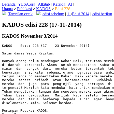
Beranda
|
YLSA.org
|
Alkitab
|
Katalog
|
AI
|
Utama
>
Publikasi
>
KADOS
>
Edisi 228
Tampilan cetak
edisi sebelum
|
11
/
Edisi 2014
|
edisi berikut
KADOS edisi 228 (17-11-2014)
KADOS November 3/2014
KADOS -- Edisi 228 (17 -- 23 November 2014)

Salam damai Yesus Kristus,

Banyak orang belum mendengar Kabar Baik, terutama merek
di daerah  terpencil. Akses  untuk mendapatkan  Kabar B
minim  dan  banyak  dari  mereka  belum  tersentuh  tek
kenyataan  ini, kita  sebagai orang  percaya bisa  ambi
terjun langsung memberitakan Kabar  Baik kepada mereka 
mereka  secara  pribadi  atau  bersama-sama.  Sudahkah 
mereka  dan  juga  para  penginjil  yang  bertugas  di 
terpencil? Marilah kita membuka  hati untuk mendoakan m
Tuhan mengulurkan tangan dan menolong mereka agar akses
Tuhan  bisa  diwujudkan.  Marilah  kita  selalu  bersem
mereka  dan  terus  berharap  kepada  Tuhan  agar  bany
diselamatkan. Amin. Selamat berdoa.

Pemimpin Redaksi KADOS,
