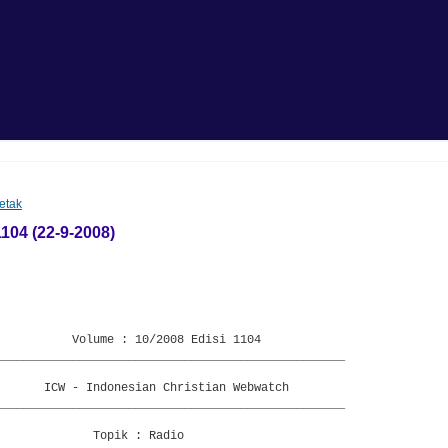
etak
1104 (22-9-2008)
           Volume : 10/2008 Edisi 1104

__________________________________________________

       ICW - Indonesian Christian Webwatch

__________________________________________________

             Topik : Radio
