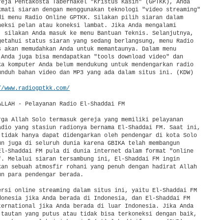
reja Pentakosta Tabernakel "Kristus Kasih" (GPTKK), Anda

kmati siaran dengan menggunakan teknologi "video streaming"

di menu Radio Online GPTKK. Silakan pilih siaran dalam

neksi pelan atau koneksi lambat. Jika Anda mengalami

, silakan Anda masuk ke menu Bantuan Teknis. Selanjutnya,

getahui status siaran yang sedang berlangsung, menu Radio

s akan memudahkan Anda untuk memantaunya. Dalam menu

 Anda juga bisa mendapatkan "tools download video" dan

ka komputer Anda belum mendukung untuk mendengarkan radio

unduh bahan video dan MP3 yang ada dalam situs ini. (KDW)

//www.radiogptkk.com/
ALLAH - Pelayanan Radio El-Shaddai FM

rga Allah Solo termasuk gereja yang memiliki pelayanan

adio yang stasiun radionya bernama El-Shaddai FM. Saat ini,

 tidak hanya dapat didengarkan oleh pendengar di kota Solo

un juga di seluruh dunia karena GBIKA telah membangun

El-Shaddai FM pula di dunia internet dalam format "online

". Melalui siaran tersambung ini, El-Shaddai FM ingin

kan sebuah atmosfir rohani yang penuh dengan hadirat Allah

n para pendengar berada.

ersi online streaming dalam situs ini, yaitu El-Shaddai FM

donesia jika Anda berada di Indonesia, dan El-Shaddai FM

ternational jika Anda berada di luar Indonesia. Jika Anda

 tautan yang putus atau tidak bisa terkoneksi dengan baik,
