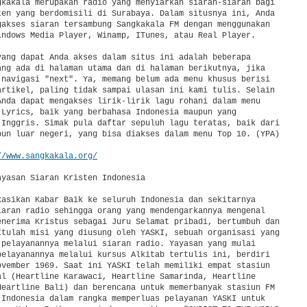
gkakala merupakan radio yang menyiarkan siaran-siaran bagi

ten yang berdomisili di Surabaya. Dalam situsnya ini, Anda

gakses siaran tersambung Sangkakala FM dengan menggunakan

indows Media Player, Winamp, ITunes, atau Real Player.

yang dapat Anda akses dalam situs ini adalah beberapa

ang ada di halaman utama dan di halaman berikutnya, jika

 navigasi "next". Ya, memang belum ada menu khusus berisi

artikel, paling tidak sampai ulasan ini kami tulis. Selain

Anda dapat mengakses lirik-lirik lagu rohani dalam menu

 Lyrics, baik yang berbahasa Indonesia maupun yang

 Inggris. Simak pula daftar sepuluh lagu teratas, baik dari

pun luar negeri, yang bisa diakses dalam menu Top 10. (YPA)

//www.sangkakala.org/
yasan Siaran Kristen Indonesia

kasikan Kabar Baik ke seluruh Indonesia dan sekitarnya

iaran radio sehingga orang yang mendengarkannya mengenal

enerima Kristus sebagai Juru Selamat pribadi, bertumbuh dan

Itulah misi yang diusung oleh YASKI, sebuah organisasi yang

 pelayanannya melalui siaran radio. Yayasan yang mulai

pelayanannya melalui kursus Alkitab tertulis ini, berdiri

ovember 1969. Saat ini YASKI telah memiliki empat stasiun

al (Heartline Karawaci, Heartline Samarinda, Heartline

Heartline Bali) dan berencana untuk memerbanyak stasiun FM

 Indonesia dalam rangka memperluas pelayanan YASKI untuk
