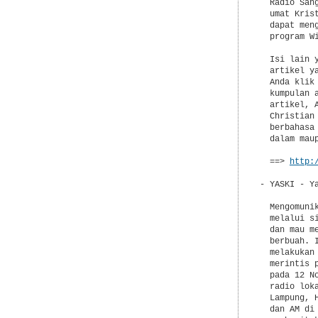
  Radio San
  umat Kris
  dapat men
  program W
  Isi lain 
  artikel y
  Anda klik
  kumpulan 
  artikel, 
  Christian
  berbahasa
  dalam mau
  ==> 
http:
- YASKI - Ya
  Mengomuni
  melalui s
  dan mau m
  berbuah. 
  melakukan
  merintis 
  pada 12 N
  radio lok
  Lampung, 
  dan AM di