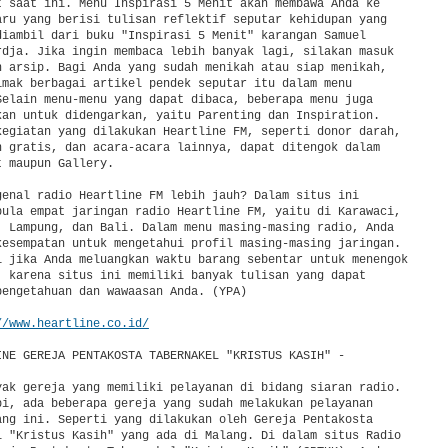
t saat ini. Menu Inspirasi 5 Menit akan membawa Anda ke

aru yang berisi tulisan reflektif seputar kehidupan yang

diambil dari buku "Inspirasi 5 Menit" karangan Samuel

rdja. Jika ingin membaca lebih banyak lagi, silakan masuk

n arsip. Bagi Anda yang sudah menikah atau siap menikah,

imak berbagai artikel pendek seputar itu dalam menu

Selain menu-menu yang dapat dibaca, beberapa menu juga

kan untuk didengarkan, yaitu Parenting dan Inspiration.

kegiatan yang dilakukan Heartline FM, seperti donor darah,

n gratis, dan acara-acara lainnya, dapat ditengok dalam

 maupun Gallery.

genal radio Heartline FM lebih jauh? Dalam situs ini

pula empat jaringan radio Heartline FM, yaitu di Karawaci,

, Lampung, dan Bali. Dalam menu masing-masing radio, Anda

kesempatan untuk mengetahui profil masing-masing jaringan.

i jika Anda meluangkan waktu barang sebentar untuk menengok

, karena situs ini memiliki banyak tulisan yang dapat

pengetahuan dan wawaasan Anda. (YPA)

//www.heartline.co.id/
INE GEREJA PENTAKOSTA TABERNAKEL "KRISTUS KASIH" -

yak gereja yang memiliki pelayanan di bidang siaran radio.

pi, ada beberapa gereja yang sudah melakukan pelayanan

ang ini. Seperti yang dilakukan oleh Gereja Pentakosta

l "Kristus Kasih" yang ada di Malang. Di dalam situs Radio
