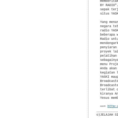
  memberita
  BY RADIO"
  sepak ter
  situs YASK
  Yang mena
  negara te
  radio YAS
  beberapa 
  Radio unt
  mendengar
  penyiaran
  proyek la
  pelatihan
  sebagainy
  menu Proj
  Anda akan
  kegiatan 
  YASKI mau
  Broadcast
  Broadcast
  terlibat 
  kiranya A
  Yesus memb
  ==> 
http:
___________
o)JELAJAH SI