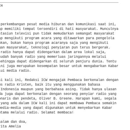
___________________________________________________________

H

 perkembangan pesat media hiburan dan komunikasi saat ini,

ap memiliki tempat tersendiri di hati masyarakat. Munculnya

stasiun televisi pun tidak memudarkan semangat masyarakat

ap mengikuti program acara yang ditawarkan para pengelola

hkan, bukan hanya program acaranya saja yang mengikuti

gan masyarakat, teknologi penyiaran pun terus bergerak.

 radio hanya dapat didengarkan dalam area lokal saja,

sudah banyak radio yang memerluas jaringannya melalui

sehingga dapat didengarkan di seluruh penjuru dunia. Tentu

ini juga merupakan kesempatan besar untuk mengabarkan Kabar

ui media radio.

si kali ini, Redaksi ICW mengajak Pembaca berkenalan dengan

us radio Kristen, baik itu yang menggunakan bahasa

 Indonesia maupun yang berbahasa asing. Tidak hanya ulasan

da juga dapat berkenalan dengan seorang penyiar radio yang

onaris dan pendeta, Oliver B. Greene. Harapan kami, segala

 yang ada dalam ICW kali ini dapat membawa Pembaca semakin

media-media yang dapat digunakan untuk menyebarkan Kabar

utama melalui radio. Selamat membaca!

alam dan doa,

ita Amelia
