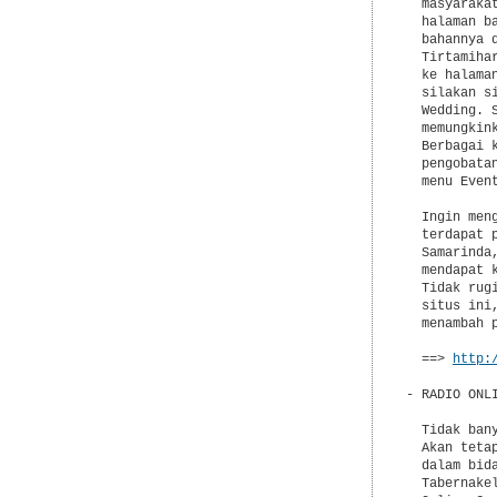
  masyaraka
  halaman b
  bahannya 
  Tirtamiha
  ke halama
  silakan s
  Wedding. 
  memungkin
  Berbagai 
  pengobata
  menu Event
  Ingin men
  terdapat 
  Samarinda
  mendapat 
  Tidak rug
  situs ini
  menambah 
  ==> 
http:
- RADIO ONL
  Tidak ban
  Akan teta
  dalam bid
  Tabernake