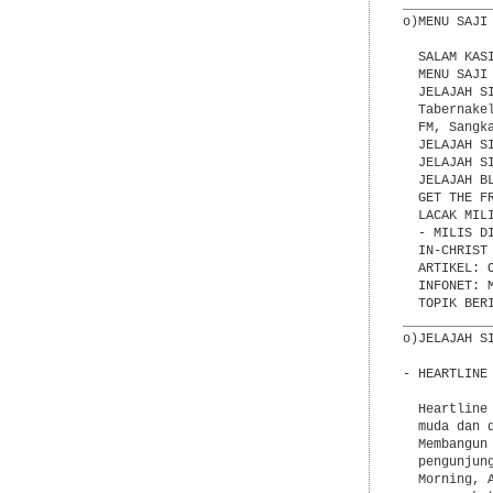
___________
o)MENU SAJI

  SALAM KASI
  MENU SAJI

  JELAJAH S
  Tabernake
  FM, Sangka
  JELAJAH S
  JELAJAH S
  JELAJAH BL
  GET THE FR
  LACAK MILI
  - MILIS DI
  IN-CHRIST
  ARTIKEL: O
  INFONET: 
  TOPIK BER
___________
o)JELAJAH SI
- HEARTLINE 
  Heartline
  muda dan 
  Membangun
  pengunjun
  Morning, 