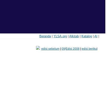
Beranda
|
YLSA.org
|
Alkitab
|
Katalog
|
AI
|
edisi sebelum
|
09
/
Edisi 2008
|
edisi berikut