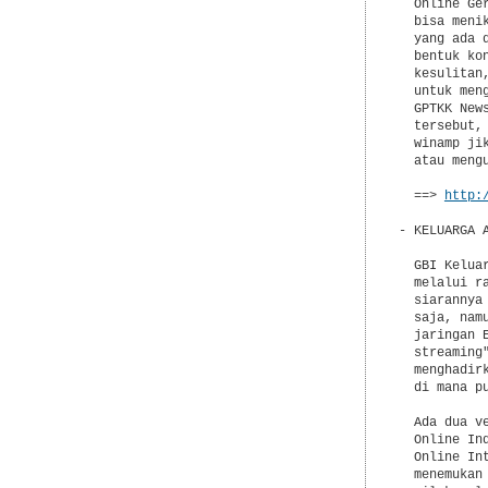
  Online Ge
  bisa meni
  yang ada 
  bentuk ko
  kesulitan
  untuk men
  GPTKK New
  tersebut,
  winamp ji
  atau meng
  ==> 
http:
- KELUARGA 
  GBI Kelua
  melalui r
  siarannya
  saja, nam
  jaringan 
  streaming
  menghadir
  di mana pu
  Ada dua v
  Online In
  Online In
  menemukan