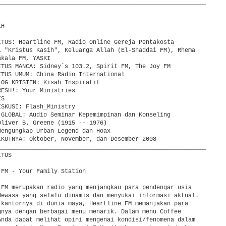
___________________________________________________________

H

ITUS: Heartline FM, Radio Online Gereja Pentakosta

l "Kristus Kasih", Keluarga Allah (El-Shaddai FM), Rhema

kala FM, YASKI

ITUS MANCA: Sidney`s 103.2, Spirit FM, The Joy FM

ITUS UMUM: China Radio International

OG KRISTEN: Kisah Inspiratif

ESH!: Your Ministries

S

SKUSI: Flash_Ministry

 GLOBAL: Audio Seminar Kepemimpinan dan Konseling

liver B. Greene (1915 -- 1976)

Mengungkap Urban Legend dan Hoax

IKUTNYA: Oktober, November, dan Desember 2008

___________________________________________________________

TUS

FM - Your Family Station

 FM merupakan radio yang menjangkau para pendengar usia

dewasa yang selalu dinamis dan menyukai informasi aktual.

 kantornya di dunia maya, Heartline FM memanjakan para

gnya dengan berbagai menu menarik. Dalam menu Coffee

Anda dapat melihat opini mengenai kondisi/fenomena dalam
