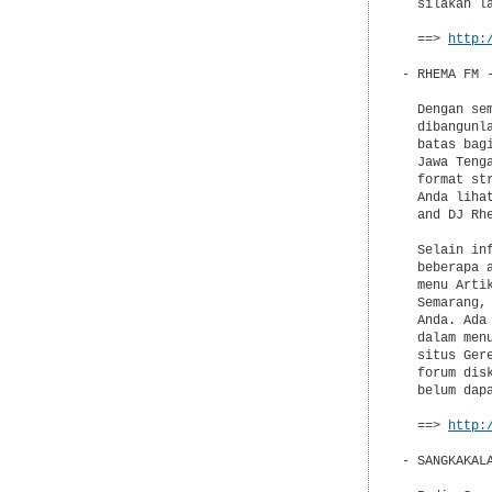
  silakan l
  ==> 
http:
- RHEMA FM 
  Dengan se
  dibangunl
  batas bag
  Jawa Teng
  format st
  Anda liha
  and DJ Rhe
  Selain in
  beberapa 
  menu Arti
  Semarang,
  Anda. Ada
  dalam men
  situs Ger
  forum dis
  belum dapa
  ==> 
http:
- SANGKAKAL