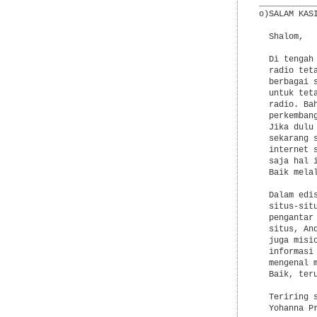
___________
o)SALAM KASI
  Shalom,

  Di tengah
  radio tet
  berbagai 
  untuk tet
  radio. Ba
  perkemban
  Jika dulu
  sekarang 
  internet 
  saja hal 
  Baik melal
  Dalam edi
  situs-sit
  pengantar
  situs, An
  juga misi
  informasi
  mengenal 
  Baik, ter
  Teriring s
  Yohanna Pr