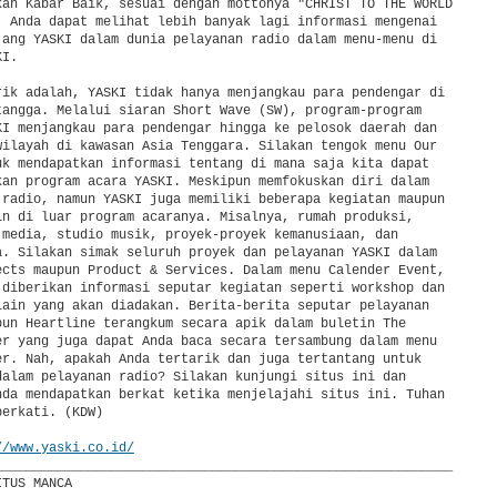
kan Kabar Baik, sesuai dengan mottonya "CHRIST TO THE WORLD

. Anda dapat melihat lebih banyak lagi informasi mengenai

jang YASKI dalam dunia pelayanan radio dalam menu-menu di

I.

rik adalah, YASKI tidak hanya menjangkau para pendengar di

tangga. Melalui siaran Short Wave (SW), program-program

KI menjangkau para pendengar hingga ke pelosok daerah dan

wilayah di kawasan Asia Tenggara. Silakan tengok menu Our

uk mendapatkan informasi tentang di mana saja kita dapat

kan program acara YASKI. Meskipun memfokuskan diri dalam

 radio, namun YASKI juga memiliki beberapa kegiatan maupun

in di luar program acaranya. Misalnya, rumah produksi,

 media, studio musik, proyek-proyek kemanusiaan, dan

a. Silakan simak seluruh proyek dan pelayanan YASKI dalam

ects maupun Product & Services. Dalam menu Calender Event,

 diberikan informasi seputar kegiatan seperti workshop dan

lain yang akan diadakan. Berita-berita seputar pelayanan

pun Heartline terangkum secara apik dalam buletin The

er yang juga dapat Anda baca secara tersambung dalam menu

er. Nah, apakah Anda tertarik dan juga tertantang untuk

dalam pelayanan radio? Silakan kunjungi situs ini dan

nda mendapatkan berkat ketika menjelajahi situs ini. Tuhan

erkati. (KDW)

//www.yaski.co.id/
___________________________________________________________

TUS MANCA
