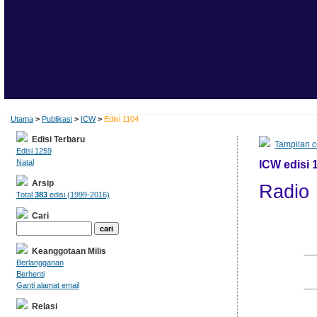
Utama
>
Publikasi
>
ICW
>
Edisi 1104
Edisi Terbaru
Tampilan c
Edisi 1259
Natal
ICW edisi 
Arsip
Radio
Total
383
edisi (1999-2016)
Cari
           
Keanggotaan Milis
         __
Berlangganan
           
Berhenti
         __
Ganti alamat email
Relasi
            