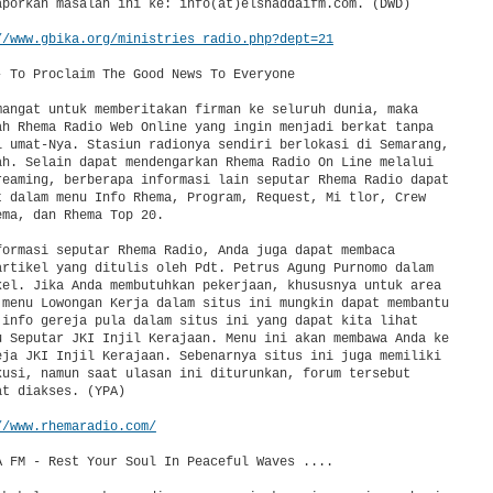
aporkan masalah ini ke: info(at)elshaddaifm.com. (DWD)

//www.gbika.org/ministries_radio.php?dept=21
- To Proclaim The Good News To Everyone

mangat untuk memberitakan firman ke seluruh dunia, maka

ah Rhema Radio Web Online yang ingin menjadi berkat tanpa

i umat-Nya. Stasiun radionya sendiri berlokasi di Semarang,

ah. Selain dapat mendengarkan Rhema Radio On Line melalui

reaming, berberapa informasi lain seputar Rhema Radio dapat

t dalam menu Info Rhema, Program, Request, Mi tlor, Crew

ma, dan Rhema Top 20.

formasi seputar Rhema Radio, Anda juga dapat membaca

artikel yang ditulis oleh Pdt. Petrus Agung Purnomo dalam

kel. Jika Anda membutuhkan pekerjaan, khususnya untuk area

 menu Lowongan Kerja dalam situs ini mungkin dapat membantu

 info gereja pula dalam situs ini yang dapat kita lihat

u Seputar JKI Injil Kerajaan. Menu ini akan membawa Anda ke

eja JKI Injil Kerajaan. Sebenarnya situs ini juga memiliki

kusi, namun saat ulasan ini diturunkan, forum tersebut

t diakses. (YPA)

//www.rhemaradio.com/
A FM - Rest Your Soul In Peaceful Waves ....
