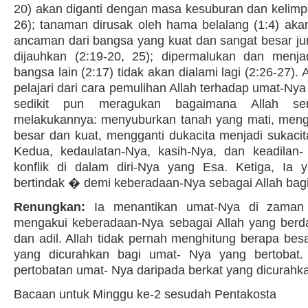
20) akan diganti dengan masa kesuburan dan kelimpa
26); tanaman dirusak oleh hama belalang (1:4) akan
ancaman dari bangsa yang kuat dan sangat besar ju
dijauhkan (2:19-20, 25); dipermalukan dan menja
bangsa lain (2:17) tidak akan dialami lagi (2:26-27).
pelajari dari cara pemulihan Allah terhadap umat-Nya 
sedikit pun meragukan bagaimana Allah se
melakukannya: menyuburkan tanah yang mati, men
besar dan kuat, mengganti dukacita menjadi sukacit
Kedua, kedaulatan-Nya, kasih-Nya, dan keadilan-
konflik di dalam diri-Nya yang Esa. Ketiga, Ia y
bertindak � demi keberadaan-Nya sebagai Allah bag
Renungkan:
Ia menantikan umat-Nya di zaman 
mengakui keberadaan-Nya sebagai Allah yang berda
dan adil. Allah tidak pernah menghitung berapa bes
yang dicurahkan bagi umat- Nya yang bertobat. 
pertobatan umat- Nya daripada berkat yang dicurahk
Bacaan untuk Minggu ke-2 sesudah Pentakosta