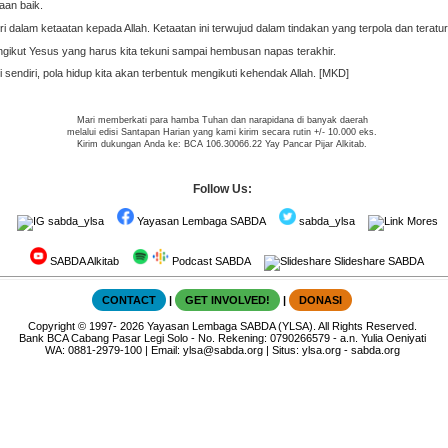
aan baik.
iri dalam ketaatan kepada Allah. Ketaatan ini terwujud dalam tindakan yang terpola dan terat
engikut Yesus yang harus kita tekuni sampai hembusan napas terakhir.
sendiri, pola hidup kita akan terbentuk mengikuti kehendak Allah. [MKD]
Mari memberkati para hamba Tuhan dan narapidana di banyak daerah
melalui edisi Santapan Harian yang kami kirim secara rutin +/- 10.000 eks.
Kirim dukungan Anda ke: BCA 106.30066.22 Yay Pancar Pijar Alkitab.
Follow Us:
sabda_ylsa
Yayasan Lembaga SABDA
sabda_ylsa
Mores
SABDA Alkitab
Podcast SABDA
Slideshare SABDA
CONTACT
|
GET INVOLVED!
|
DONASI
Copyright
© 1997-
2026
Yayasan Lembaga SABDA (YLSA).
All Rights Reserved.
Bank BCA Cabang Pasar Legi Solo - No. Rekening: 0790266579 - a.n. Yulia Oeniyati
WA:
0881-2979-100
| Email:
ylsa@sabda.org
| Situs:
ylsa.org
-
sabda.org