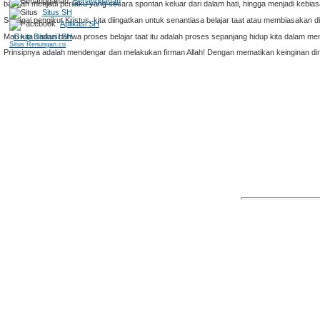
Berlangganan
bahkan menjadi perilaku yang secara spontan keluar dari dalam hati, hingga menjadi kebias
Situs SH
Sebagai pengikut Kristus, kita diingatkan untuk senantiasa belajar taat atau membiasakan d
Aplikasi SH
Mari kita sadari bahwa proses belajar taat itu adalah proses sepanjang hidup kita dalam m
Grup Diskusi SH
Situs Renungan.co
Prinsipnya adalah mendengar dan melakukan firman Allah! Dengan mematikan keinginan diri 