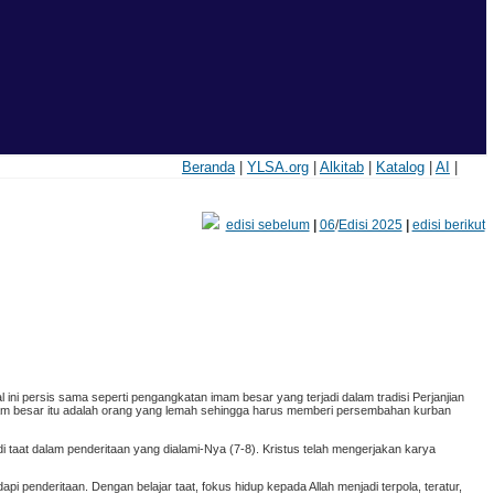
Beranda
|
YLSA.org
|
Alkitab
|
Katalog
|
AI
|
edisi sebelum
|
06
/
Edisi 2025
|
edisi berikut
al ini persis sama seperti pengangkatan imam besar yang terjadi dalam tradisi Perjanjian
am besar itu adalah orang yang lemah sehingga harus memberi persembahan kurban
 taat dalam penderitaan yang dialami-Nya (7-8). Kristus telah mengerjakan karya
 penderitaan. Dengan belajar taat, fokus hidup kepada Allah menjadi terpola, teratur,