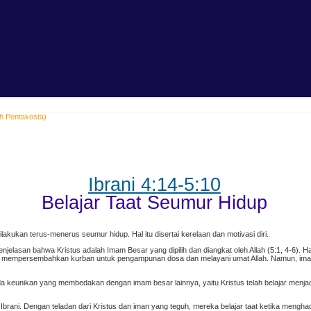
ah Pentakosta)
Ibrani 4:14-5:10
Belajar Taat Seumur Hidup
ilakukan terus-menerus seumur hidup. Hal itu disertai kerelaan dan motivasi diri.
penjelasan bahwa Kristus adalah Imam Besar yang dipilih dan diangkat oleh Allah (5:1, 4-6). H
alah mempersembahkan kurban untuk pengampunan dosa dan melayani umat Allah. Namun, im
 keunikan yang membedakan dengan imam besar lainnya, yaitu Kristus telah belajar menjadi
ni. Dengan teladan dari Kristus dan iman yang teguh, mereka belajar taat ketika menghadapi