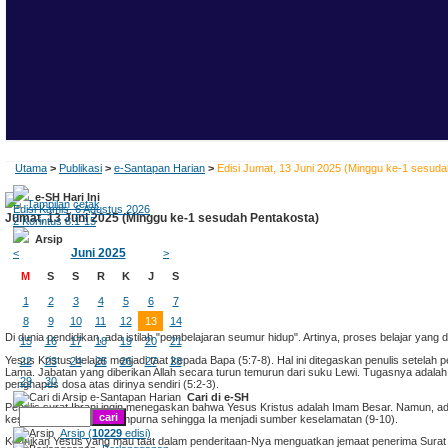
Utama
>
Publikasi
>
e-Santapan Harian
>
Edisi Jumat, 13 Juni 2025 (Minggu ke-1 sesud
e-SH Hari Ini
Tampilan cetak
Edisi Kamis, 6 Agustus 2026
Jumat, 13 Juni 2025 (Minggu ke-1 sesudah Pentakosta)
2 Korintus 8:1-15
Arsip
Juni 2025
<
>
M
S
S
R
K
J
S
1
2
3
4
5
6
7
8
9
10
11
12
13
14
Di dunia pendidikan, ada istilah "pembelajaran seumur hidup". Artinya, proses belajar yang d
15
16
17
18
19
20
21
Yesus Kristus belajar menjadi taat kepada Bapa (5:7-8). Hal ini ditegaskan penulis setelah 
22
23
24
25
26
27
28
Lama. Jabatan yang diberikan Allah secara turun temurun dari suku Lewi. Tugasnya ad
29
30
penghapus dosa atas dirinya sendiri (5:2-3).
Cari di e-SH
Penulis surat Ibrani ingin menegaskan bahwa Yesus Kristus adalah Imam Besar. Namun, ada
keselamatan dengan sempurna sehingga Ia menjadi sumber keselamatan (9-10).
Arsip (
10229
edisi)
Keunikan Yesus yang mau taat dalam penderitaan-Nya menguatkan jemaat penerima Surat Ibra