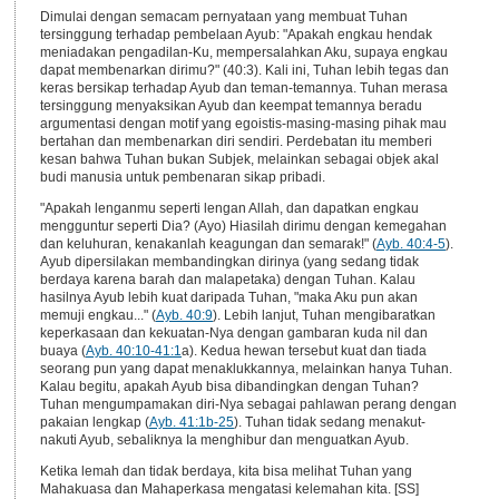
Dimulai dengan semacam pernyataan yang membuat Tuhan
tersinggung terhadap pembelaan Ayub: "Apakah engkau hendak
meniadakan pengadilan-Ku, mempersalahkan Aku, supaya engkau
dapat membenarkan dirimu?" (40:3). Kali ini, Tuhan lebih tegas dan
keras bersikap terhadap Ayub dan teman-temannya. Tuhan merasa
tersinggung menyaksikan Ayub dan keempat temannya beradu
argumentasi dengan motif yang egoistis-masing-masing pihak mau
bertahan dan membenarkan diri sendiri. Perdebatan itu memberi
kesan bahwa Tuhan bukan Subjek, melainkan sebagai objek akal
budi manusia untuk pembenaran sikap pribadi.
"Apakah lenganmu seperti lengan Allah, dan dapatkan engkau
mengguntur seperti Dia? (Ayo) Hiasilah dirimu dengan kemegahan
dan keluhuran, kenakanlah keagungan dan semarak!" (
Ayb. 40:4-5
).
Ayub dipersilakan membandingkan dirinya (yang sedang tidak
berdaya karena barah dan malapetaka) dengan Tuhan. Kalau
hasilnya Ayub lebih kuat daripada Tuhan, "maka Aku pun akan
memuji engkau..." (
Ayb. 40:9
). Lebih lanjut, Tuhan mengibaratkan
keperkasaan dan kekuatan-Nya dengan gambaran kuda nil dan
buaya (
Ayb. 40:10-41:1
a). Kedua hewan tersebut kuat dan tiada
seorang pun yang dapat menaklukkannya, melainkan hanya Tuhan.
Kalau begitu, apakah Ayub bisa dibandingkan dengan Tuhan?
Tuhan mengumpamakan diri-Nya sebagai pahlawan perang dengan
pakaian lengkap (
Ayb. 41:1b-25
). Tuhan tidak sedang menakut-
nakuti Ayub, sebaliknya Ia menghibur dan menguatkan Ayub.
Ketika lemah dan tidak berdaya, kita bisa melihat Tuhan yang
Mahakuasa dan Mahaperkasa mengatasi kelemahan kita. [SS]