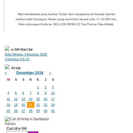
Mari memberkati para hamba Tuhan dan narapidana di banyak daerah
melalui edisi Santapan Harian yang kami kirim secara rutin +/- 10.000 eks.
Kirim dukungan Anda ke: BCA 106.30066.22 Yay Pancar Pijar Alkitab.
e-SH Hari Ini
Edisi Minggu, 9 Agustus 2026
2 Korintus 9:6-15
Arsip
Desember 2016
<
>
M
S
S
R
K
J
S
1
2
3
4
5
6
7
8
9
10
11
12
13
14
15
16
17
18
19
20
21
22
23
24
25
26
27
28
29
30
31
Cari di e-SH