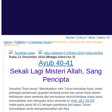
Beranda
|
YLSA.org
|
Alkitab
|
Katalog
|
AI
|
Utama
>
Publikasi
>
e-Santapan Harian
>
Edisi Rabu, 21 Desember 2016 (Minggu
Adven ke-3)
Tampilan cetak
edisi sebelum
|
12
/
Edisi 2016
|
edisi berikut
Rabu, 21 Desember 2016 (Minggu Adven ke-3)
Ayub 40-41
Sekali Lagi Misteri Allah, Sang
Pencipta
Sesudah "bom besar" ditembakkan oleh Tuhan terhadap Ayub, lewat
pelbagai pertanyaan gugatan tentang posisi dan peran Ayub dalam
kehidupan alam semesta dan pernyataan tersirat tentang siapa yang
menciptakan dan mengatur alam semesta ini (
Ayb. 38:1-39:33
),
maka pada pasal 40-41 dengan gamblang dan tegas Tuhan
menyatakan serta memperkenalkan diri-Nya.