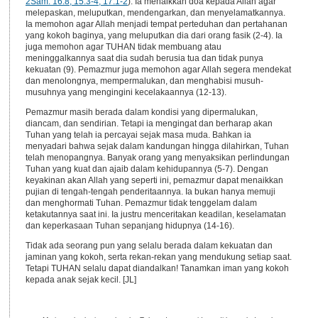
2Sam. 16:8, 15:3-4, 17:1-2
). Ia menaikkan doa kepada Allah agar
melepaskan, meluputkan, mendengarkan, dan menyelamatkannya.
Ia memohon agar Allah menjadi tempat perteduhan dan pertahanan
yang kokoh baginya, yang meluputkan dia dari orang fasik (2-4). Ia
juga memohon agar TUHAN tidak membuang atau
meninggalkannya saat dia sudah berusia tua dan tidak punya
kekuatan (9). Pemazmur juga memohon agar Allah segera mendekat
dan menolongnya, mempermalukan, dan menghabisi musuh-
musuhnya yang mengingini kecelakaannya (12-13).
Pemazmur masih berada dalam kondisi yang dipermalukan,
diancam, dan sendirian. Tetapi ia mengingat dan berharap akan
Tuhan yang telah ia percayai sejak masa muda. Bahkan ia
menyadari bahwa sejak dalam kandungan hingga dilahirkan, Tuhan
telah menopangnya. Banyak orang yang menyaksikan perlindungan
Tuhan yang kuat dan ajaib dalam kehidupannya (5-7). Dengan
keyakinan akan Allah yang seperti ini, pemazmur dapat menaikkan
pujian di tengah-tengah penderitaannya. Ia bukan hanya memuji
dan menghormati Tuhan. Pemazmur tidak tenggelam dalam
ketakutannya saat ini. Ia justru menceritakan keadilan, keselamatan
dan keperkasaan Tuhan sepanjang hidupnya (14-16).
Tidak ada seorang pun yang selalu berada dalam kekuatan dan
jaminan yang kokoh, serta rekan-rekan yang mendukung setiap saat.
Tetapi TUHAN selalu dapat diandalkan! Tanamkan iman yang kokoh
kepada anak sejak kecil. [JL]