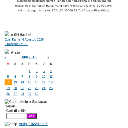
Mari memberkati para hamba Tuhan dan narapidana di banyak daerah
melalui edisi Santapan Harian yang kami kirim secara rutin +/- 10.000 eks.
Kirim dukungan Anda ke: BCA 106.30066.22 Yay Pancar Pijar Alkitab.
e-SH Hari Ini
Edisi Kamis, 6 Agustus 2026
2 Korintus 8:1-15
Arsip
Juni 2016
<
>
M
S
S
R
K
J
S
1
2
3
4
5
6
7
8
9
10
11
12
13
14
15
16
17
18
19
20
21
22
23
24
25
26
27
28
29
30
Cari di e-SH
Arsip (
10229
edisi)