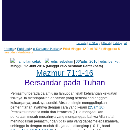
Beranda
|
YLSA.org
|
Alkitab
|
Katalog
|
AI
|
Utama
>
Publikasi
>
e-Santapan Harian
>
Edisi Minggu, 12 Juni 2016 (Minggu ke-5
sesudah Pentakosta)
Tampilan cetak
edisi sebelum
|
06
/
Edisi 2016
|
edisi berikut
Minggu, 12 Juni 2016 (Minggu ke-5 sesudah Pentakosta)
Mazmur 71:1-16
Bersandar pada Tuhan
Pemazmur berada dalam usia lanjut dan telah kehilangan kekuatan
fisiknya. Ia mendapatkan ancaman yang berasal dari anggota
keluarganya, anaknya sendiri. Absalom ingin menggulingkan
pemerintahan ayahnya dengan cara yang kejam (
2Sam.16
).
Pemazmur merasa malu dan terancam (1). Ia mengadukan
perkataan musuh-musuhnya yang menganggap bahwa Allah telah
meninggalkan pemazmur dan tidak ada yang dapat melepaskannya,
sehingga ia dengan mudah dikejar dan ditangkap (10-11, band.