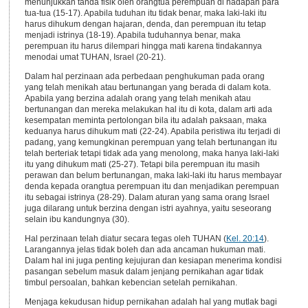
menunjukkan tanda fisik oleh orangtua perempuan di hadapan para
tua-tua (15-17). Apabila tuduhan itu tidak benar, maka laki-laki itu
harus dihukum dengan hajaran, denda, dan perempuan itu tetap
menjadi istrinya (18-19). Apabila tuduhannya benar, maka
perempuan itu harus dilempari hingga mati karena tindakannya
menodai umat TUHAN, Israel (20-21).
Dalam hal perzinaan ada perbedaan penghukuman pada orang
yang telah menikah atau bertunangan yang berada di dalam kota.
Apabila yang berzina adalah orang yang telah menikah atau
bertunangan dan mereka melakukan hal itu di kota, dalam arti ada
kesempatan meminta pertolongan bila itu adalah paksaan, maka
keduanya harus dihukum mati (22-24). Apabila peristiwa itu terjadi di
padang, yang kemungkinan perempuan yang telah bertunangan itu
telah berteriak tetapi tidak ada yang menolong, maka hanya laki-laki
itu yang dihukum mati (25-27). Tetapi bila perempuan itu masih
perawan dan belum bertunangan, maka laki-laki itu harus membayar
denda kepada orangtua perempuan itu dan menjadikan perempuan
itu sebagai istrinya (28-29). Dalam aturan yang sama orang Israel
juga dilarang untuk berzina dengan istri ayahnya, yaitu seseorang
selain ibu kandungnya (30).
Hal perzinaan telah diatur secara tegas oleh TUHAN (
Kel. 20:14
).
Larangannya jelas tidak boleh dan ada ancaman hukuman mati.
Dalam hal ini juga penting kejujuran dan kesiapan menerima kondisi
pasangan sebelum masuk dalam jenjang pernikahan agar tidak
timbul persoalan, bahkan kebencian setelah pernikahan.
Menjaga kekudusan hidup pernikahan adalah hal yang mutlak bagi