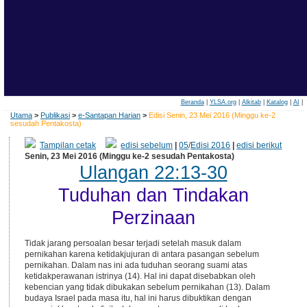
Beranda
|
YLSA.org
|
Alkitab
|
Katalog
|
AI
|
Utama
>
Publikasi
>
e-Santapan Harian
>
Edisi Senin, 23 Mei 2016 (Minggu ke-2
sesudah Pentakosta)
Tampilan cetak
edisi sebelum
|
05
/
Edisi 2016
|
edisi berikut
Senin, 23 Mei 2016 (Minggu ke-2 sesudah Pentakosta)
Ulangan 22:13-30
Tuduhan dan Tindakan
Perzinaan
Tidak jarang persoalan besar terjadi setelah masuk dalam
pernikahan karena ketidakjujuran di antara pasangan sebelum
pernikahan. Dalam nas ini ada tuduhan seorang suami atas
ketidakperawanan istrinya (14). Hal ini dapat disebabkan oleh
kebencian yang tidak dibukakan sebelum pernikahan (13). Dalam
budaya Israel pada masa itu, hal ini harus dibuktikan dengan