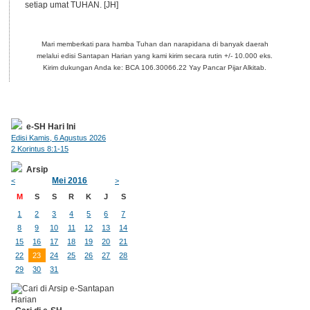
setiap umat TUHAN. [JH]
Mari memberkati para hamba Tuhan dan narapidana di banyak daerah
melalui edisi Santapan Harian yang kami kirim secara rutin +/- 10.000 eks.
Kirim dukungan Anda ke: BCA 106.30066.22 Yay Pancar Pijar Alkitab.
e-SH Hari Ini
Edisi Kamis, 6 Agustus 2026
2 Korintus 8:1-15
Arsip
Mei 2016
<
>
M
S
S
R
K
J
S
1
2
3
4
5
6
7
8
9
10
11
12
13
14
15
16
17
18
19
20
21
22
23
24
25
26
27
28
29
30
31