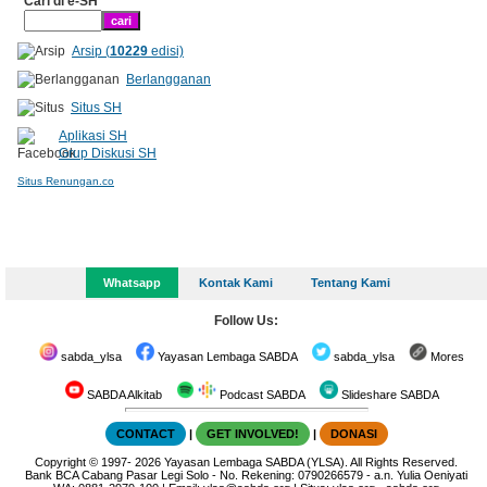
Cari di e-SH
Arsip (
10229
edisi)
Berlangganan
Situs SH
Aplikasi SH
Grup Diskusi SH
Situs Renungan.co
Whatsapp
Kontak Kami
Tentang Kami
Follow Us:
sabda_ylsa
Yayasan Lembaga SABDA
sabda_ylsa
Mores
SABDA Alkitab
Podcast SABDA
Slideshare SABDA
CONTACT
|
GET INVOLVED!
|
DONASI
Copyright
© 1997-
2026
Yayasan Lembaga SABDA (YLSA).
All Rights Reserved.
Bank BCA Cabang Pasar Legi Solo - No. Rekening: 0790266579 - a.n. Yulia Oeniyati