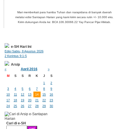
Mari memberkati para hamba Tuhan dan narapidana di banyak daerah
melalui edisi Santapan Harian yang kami kirim secara rutin +/- 10.000 eks.
Kirim dukungan Anda ke: BCA 106.30066.22 Yay Pancar Pijar Alkitab.
e-SH Hari Ini
Edisi Sabtu, 8 Agustus 2026
2 Korintus 9:1-5
Arsip
April 2016
<
>
M
S
S
R
K
J
S
1
2
3
4
5
6
7
8
9
10
11
12
13
14
15
16
17
18
19
20
21
22
23
24
25
26
27
28
29
30
Cari di e-SH