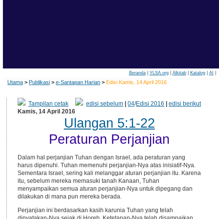
Beranda
|
YLSA.org
|
Alkitab
|
Katalog
|
AI
|
Utama
>
Publikasi
>
e-Santapan Harian
>
Edisi Kamis, 14 April 2016
Tampilan cetak
edisi sebelum
|
04
/
Edisi 2016
|
edisi berikut
Kamis, 14 April 2016
Ulangan 5:1-22
Peraturan Perjanjian
Dalam hal perjanjian Tuhan dengan Israel, ada peraturan yang
harus dipenuhi. Tuhan memenuhi perjanjian-Nya atas inisiatif-Nya.
Sementara Israel, sering kali melanggar aturan perjanjian itu. Karena
itu, sebelum mereka memasuki tanah Kanaan, Tuhan
menyampaikan semua aturan perjanjian-Nya untuk dipegang dan
dilakukan di mana pun mereka berada.
Perjanjian ini berdasarkan kasih karunia Tuhan yang telah
dinyatakan-Nya sejak di Horeb. Ketetapan-Nya telah disampaikan