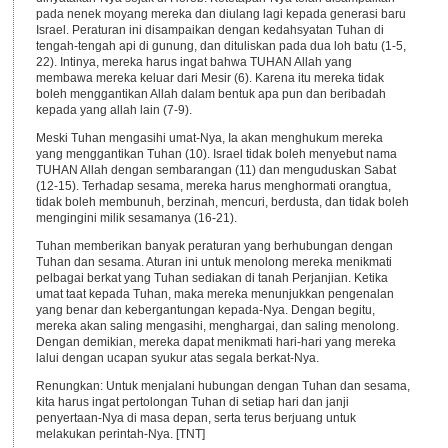
pada nenek moyang mereka dan diulang lagi kepada generasi baru
Israel. Peraturan ini disampaikan dengan kedahsyatan Tuhan di
tengah-tengah api di gunung, dan dituliskan pada dua loh batu (1-5,
22). Intinya, mereka harus ingat bahwa TUHAN Allah yang
membawa mereka keluar dari Mesir (6). Karena itu mereka tidak
boleh menggantikan Allah dalam bentuk apa pun dan beribadah
kepada yang allah lain (7-9).
Meski Tuhan mengasihi umat-Nya, Ia akan menghukum mereka
yang menggantikan Tuhan (10). Israel tidak boleh menyebut nama
TUHAN Allah dengan sembarangan (11) dan menguduskan Sabat
(12-15). Terhadap sesama, mereka harus menghormati orangtua,
tidak boleh membunuh, berzinah, mencuri, berdusta, dan tidak boleh
mengingini milik sesamanya (16-21).
Tuhan memberikan banyak peraturan yang berhubungan dengan
Tuhan dan sesama. Aturan ini untuk menolong mereka menikmati
pelbagai berkat yang Tuhan sediakan di tanah Perjanjian. Ketika
umat taat kepada Tuhan, maka mereka menunjukkan pengenalan
yang benar dan kebergantungan kepada-Nya. Dengan begitu,
mereka akan saling mengasihi, menghargai, dan saling menolong.
Dengan demikian, mereka dapat menikmati hari-hari yang mereka
lalui dengan ucapan syukur atas segala berkat-Nya.
Renungkan: Untuk menjalani hubungan dengan Tuhan dan sesama,
kita harus ingat pertolongan Tuhan di setiap hari dan janji
penyertaan-Nya di masa depan, serta terus berjuang untuk
melakukan perintah-Nya. [TNT]