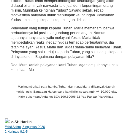
Iskariot. Yudas lebih mempertimbangkan keuntungan yang akan
didapat bila minyak narwastu itu dijual demi kepentingan orang
miskin. Murnikah keinginan Yudas? Sayang sekali, sebab
motivasinya hanyalah untuk menumpuk keuntungan. Pelayanan
Yudas lebih tertuju kepada kepentingan diri sendiri.
Pelayanan yang tertuju kepada Tuhan. Maria memahami bahwa
perbuatannya ini pasti mengundang pertentangan. Namun
tujuannya hanya satu yaitu melayani Yesus. Maria tidak
mempedulikan reaksi negatif Yudas terhadap perbuatannya, dia
tetap melayani Yesus. Maria dan Yudas sama-sama melayani Tuhan.
Pelayanan yang satu tertuju kepada Tuhan, yang satu tertuju kepada
dirinya sendiri. Bagaimana dengan pelayanan kita?
Doa: Murnikanlah pelayanan kami Tuhan, agar tertuju hanya untuk
kemuliaan-Mu.
Mari memberkati para hamba Tuhan dan narapidana di banyak daerah
melalui edisi Santapan Harian yang kami kirim secara rutin +/- 10.000 eks.
Kirim dukungan Anda ke: BCA 106.30066.22 Yay Pancar Pijar Alkitab.
e-SH Hari Ini
Edisi Sabtu, 8 Agustus 2026
2 Korintus 9:1-5