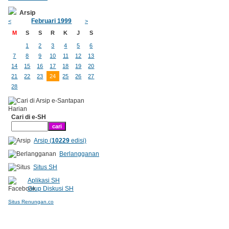
Arsip
Februari 1999
<
>
M
S
S
R
K
J
S
1
2
3
4
5
6
7
8
9
10
11
12
13
14
15
16
17
18
19
20
21
22
23
24
25
26
27
28
Cari di e-SH
Arsip (
10229
edisi)
Berlangganan
Situs SH
Aplikasi SH
Grup Diskusi SH
Situs Renungan.co