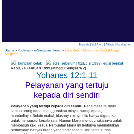
Beranda
|
YLSA.org
|
Alkitab
|
Katalog
|
AI
|
Utama
>
Publikasi
>
e-Santapan Harian
>
Edisi Rabu, 24 Februari 1999 (Minggu
Sengsara 2)
Tampilan cetak
edisi sebelum
|
02
/
Edisi 1999
|
edisi berikut
Rabu, 24 Februari 1999 (Minggu Sengsara 2)
Yohanes 12:1-11
Pelayanan yang tertuju
kepada diri sendiri
Pelayanan yang tertuju kepada diri sendiri.
Pada masa itu tidak
semua orang dapat menggunakan minyak wangi apalagi
membelinya. Selain mahal, biasanya minyak itu hanya digunakan
untuk mengurapi kepala raja. Namun Maria menggunakannya untuk
membasuh kaki Yesus. Perbuatan Maria ini tentunya menimbulkan
pertanyaan banyak orang yang hadir saat itu, terutama Yudas