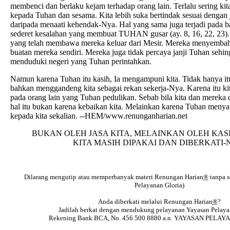
membenci dan berlaku kejam terhadap orang lain. Terlalu sering kita
kepada Tuhan dan sesama. Kita lebih suka bertindak sesuai dengan j
daripada menaati kehendak-Nya. Hal yang sama juga terjadi pada b
sederet kesalahan yang membuat TUHAN gusar (ay. 8, 16, 22, 23).
yang telah membawa mereka keluar dari Mesir. Mereka menyemba
buatan mereka sendiri. Mereka juga tidak percaya janji Tuhan sehin
menduduki negeri yang Tuhan perintahkan.
Namun karena Tuhan itu kasih, Ia mengampuni kita. Tidak hanya itu
bahkan menggandeng kita sebagai rekan sekerja-Nya. Karena itu kita
pada orang lain yang Tuhan pedulikan. Sebab bila kita dan mereka d
hal itu bukan karena kebaikan kita. Melainkan karena Tuhan meny
kepada kita sekalian. --HEM/www.renunganharian.net
BUKAN OLEH JASA KITA, MELAINKAN OLEH KA
KITA MASIH DIPAKAI DAN DIBERKATI-
Dilarang mengutip atau memperbanyak materi Renungan Harian
®
tanpa s
Pelayanan Gloria)
Anda diberkati melalui Renungan Harian
®
?
Jadilah berkat dengan mendukung pelayanan Yayasan Pelayan
Rekening Bank BCA, No. 456 500 8880 a.n. YAYASAN PELA