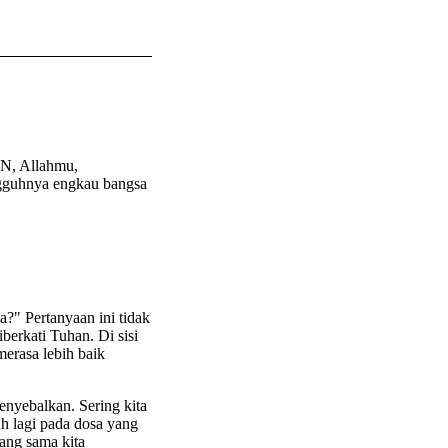
N, Allahmu,
ngguhnya engkau bangsa
a?" Pertanyaan ini tidak
iberkati Tuhan. Di sisi
merasa lebih baik
enyebalkan. Sering kita
uh lagi pada dosa yang
ang sama kita