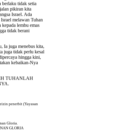
 berlaku tidak setia
alan pikiran kita
angsa Israel. Ada
 Israel melawan Tuhan
h kepada lembu emas
gga tidak berani
, Ia juga menebus kita,
 juga tidak perlu kesal
ipercaya hingga kini,
atakan kebaikan-Nya
SIH TUHANLAH
NYA.
eizin penerbit (Yayasan
an Gloria.
YANAN GLORIA