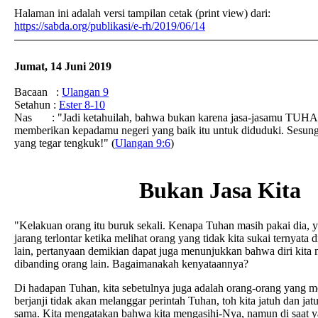
Halaman ini adalah versi tampilan cetak (print view) dari:
https://sabda.org/publikasi/e-rh/2019/06/14
Jumat, 14 Juni 2019
Bacaan :
Ulangan 9
Setahun :
Ester 8-10
Nas : "Jadi ketahuilah, bahwa bukan karena jasa-jasamu TUHA
memberikan kepadamu negeri yang baik itu untuk diduduki. Sesu
yang tegar tengkuk!" (
Ulangan 9:6
)
Bukan Jasa Kita
"Kelakuan orang itu buruk sekali. Kenapa Tuhan masih pakai dia, y
jarang terlontar ketika melihat orang yang tidak kita sukai ternyata d
lain, pertanyaan demikian dapat juga menunjukkan bahwa diri kita 
dibanding orang lain. Bagaimanakah kenyataannya?
Di hadapan Tuhan, kita sebetulnya juga adalah orang-orang yang m
berjanji tidak akan melanggar perintah Tuhan, toh kita jatuh dan jat
sama. Kita mengatakan bahwa kita mengasihi-Nya, namun di saat y