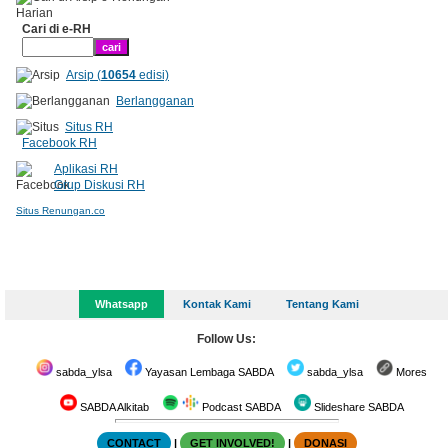
Cari di e-RH
Arsip (
10654
edisi)
Berlangganan
Situs RH
Facebook RH
Aplikasi RH
Grup Diskusi RH
Situs Renungan.co
Whatsapp
Kontak Kami
Tentang Kami
Follow Us:
sabda_ylsa
Yayasan Lembaga SABDA
sabda_ylsa
Mores
SABDA Alkitab
Podcast SABDA
Slideshare SABDA
CONTACT
|
GET INVOLVED!
|
DONASI