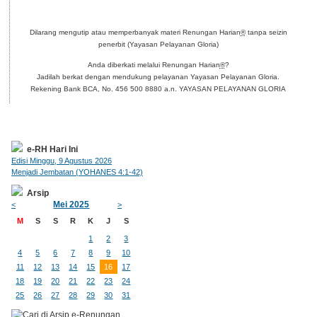
Dilarang mengutip atau memperbanyak materi Renungan Harian
®
tanpa seizin
penerbit (Yayasan Pelayanan Gloria)
Anda diberkati melalui Renungan Harian
®
?
Jadilah berkat dengan mendukung pelayanan Yayasan Pelayanan Gloria.
Rekening Bank BCA, No. 456 500 8880 a.n. YAYASAN PELAYANAN GLORIA
e-RH Hari Ini
Edisi Minggu, 9 Agustus 2026
Menjadi Jembatan (YOHANES 4:1-42)
Arsip
Mei 2025
<
>
M
S
S
R
K
J
S
1
2
3
4
5
6
7
8
9
10
11
12
13
14
15
16
17
18
19
20
21
22
23
24
25
26
27
28
29
30
31