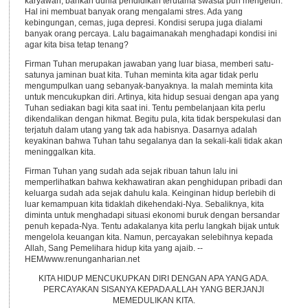
karyawan, bahkan dunia pendidikan terutama swasta pun mengeluh.
Hal ini membuat banyak orang mengalami stres. Ada yang
kebingungan, cemas, juga depresi. Kondisi serupa juga dialami
banyak orang percaya. Lalu bagaimanakah menghadapi kondisi ini
agar kita bisa tetap tenang?
Firman Tuhan merupakan jawaban yang luar biasa, memberi satu-
satunya jaminan buat kita. Tuhan meminta kita agar tidak perlu
mengumpulkan uang sebanyak-banyaknya. Ia malah meminta kita
untuk mencukupkan diri. Artinya, kita hidup sesuai dengan apa yang
Tuhan sediakan bagi kita saat ini. Tentu pembelanjaan kita perlu
dikendalikan dengan hikmat. Begitu pula, kita tidak berspekulasi dan
terjatuh dalam utang yang tak ada habisnya. Dasarnya adalah
keyakinan bahwa Tuhan tahu segalanya dan Ia sekali-kali tidak akan
meninggalkan kita.
Firman Tuhan yang sudah ada sejak ribuan tahun lalu ini
memperlihatkan bahwa kekhawatiran akan penghidupan pribadi dan
keluarga sudah ada sejak dahulu kala. Keinginan hidup berlebih di
luar kemampuan kita tidaklah dikehendaki-Nya. Sebaliknya, kita
diminta untuk menghadapi situasi ekonomi buruk dengan bersandar
penuh kepada-Nya. Tentu adakalanya kita perlu langkah bijak untuk
mengelola keuangan kita. Namun, percayakan selebihnya kepada
Allah, Sang Pemelihara hidup kita yang ajaib. --
HEM/www.renunganharian.net
KITA HIDUP MENCUKUPKAN DIRI DENGAN APA YANG ADA.
PERCAYAKAN SISANYA KEPADA ALLAH YANG BERJANJI
MEMEDULIKAN KITA.