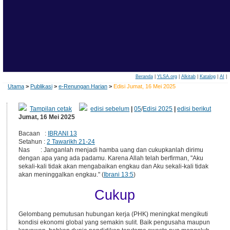
Beranda
|
YLSA.org
|
Alkitab
|
Katalog
|
AI
|
Utama
>
Publikasi
>
e-Renungan Harian
>
Edisi Jumat, 16 Mei 2025
Tampilan cetak
edisi sebelum
|
05
/
Edisi 2025
|
edisi berikut
Jumat, 16 Mei 2025
Bacaan :
IBRANI 13
Setahun :
2 Tawarikh 21-24
Nas : Janganlah menjadi hamba uang dan cukupkanlah dirimu
dengan apa yang ada padamu. Karena Allah telah berfirman, "Aku
sekali-kali tidak akan mengabaikan engkau dan Aku sekali-kali tidak
akan meninggalkan engkau." (
Ibrani 13:5
)
Cukup
Gelombang pemutusan hubungan kerja (PHK) meningkat mengikuti
kondisi ekonomi global yang semakin sulit. Baik pengusaha maupun