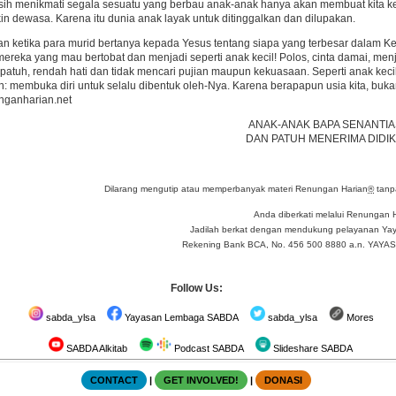
asih menikmati segala sesuatu yang berbau anak-anak hanya akan membuat kita 
n dewasa. Karena itu dunia anak layak untuk ditinggalkan dan dilupakan.
n ketika para murid bertanya kepada Yesus tentang siapa yang terbesar dalam 
ereka yang mau bertobat dan menjadi seperti anak kecil! Polos, cinta damai, men
t, patuh, rendah hati dan tidak mencari pujian maupun kekuasaan. Seperti anak keci
 membuka diri untuk selalu dibentuk oleh-Nya. Karena berapapun usia kita, buka
ganharian.net
ANAK-ANAK BAPA SENANTIA
DAN PATUH MENERIMA DIDIK
Dilarang mengutip atau memperbanyak materi Renungan Harian
®
tanpa
Anda diberkati melalui Renungan 
Jadilah berkat dengan mendukung pelayanan Yay
Rekening Bank BCA, No. 456 500 8880 a.n. YA
Follow Us:
sabda_ylsa
Yayasan Lembaga SABDA
sabda_ylsa
Mores
SABDA Alkitab
Podcast SABDA
Slideshare SABDA
CONTACT
|
GET INVOLVED!
|
DONASI