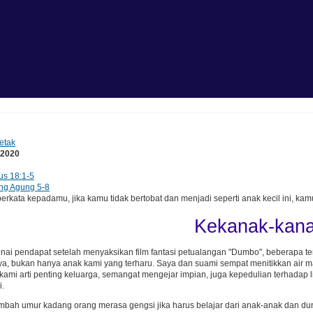
etak
 2020
us 18:1-5
ng Agung 5-8
kata kepadamu, jika kamu tidak bertobat dan menjadi seperti anak kecil ini, kam
Kekanak-kan
ai pendapat setelah menyaksikan film fantasi petualangan "Dumbo", beberapa te
, bukan hanya anak kami yang terharu. Saya dan suami sempat menitikkan air mata 
ami arti penting keluarga, semangat mengejar impian, juga kepedulian terhadap 
i.
bah umur kadang orang merasa gengsi jika harus belajar dari anak-anak dan dun