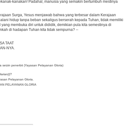
kekanak-kanakan! Padahal, manusia yang semakin bertumbuh mestinya
Kerajaan Surga, Yesus menjawab bahwa yang terbesar dalam Kerajaan
jalani hidup tanpa beban sekaligus berserah kepada Tuhan, tidak memiliki
l yang membuka diri untuk dididik, demikian pula kita semestinya di
nkah di hadapan Tuhan kita tidak sempurna? --
SA TAAT
AN-NYA.
 seizin penerbit (Yayasan Pelayanan Gloria)
Harian
®
?
asan Pelayanan Gloria.
YASAN PELAYANAN GLORIA