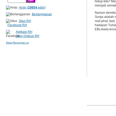
hidup kita? M
menjadi semaki
Arsip (
10654
edisi)
Namun demikia
Berlangganan
Surga adalah m
Situs RH
niat jahat, taa
Facebook RH
hadapan Tuhan:
EBL/www.renun
Aplikasi RH
Grup Diskusi RH
Situs Renungan.co