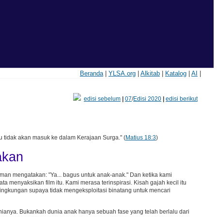
Beranda
|
YLSA.org
|
Alkitab
|
Katalog
|
AI
|
edisi sebelum
|
07
/
Edisi 2020
|
edisi berikut
u tidak akan masuk ke dalam Kerajaan Surga." (
Matius 18:3
)
akan
man mengatakan: "Ya... bagus untuk anak-anak." Dan ketika kami
menyaksikan film itu. Kami merasa terinspirasi. Kisah gajah kecil itu
lingkungan supaya tidak mengeksploitasi binatang untuk mencari
ianya. Bukankah dunia anak hanya sebuah fase yang telah berlalu dari