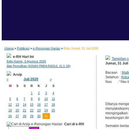
Utama
>
Publikasi
>
e-Renungan Harian
>
Edisi Jumat, 31 Juli 2020
e-RH Hari Ini
Tampilan c
Edisi Kamis, 6 Agustus 2026
Jumat, 31 Juli
Alat Pemulihan (KISAH PARA RASUL 11:1-18)
Bacaan :
Mati
Arsip
Setahun :
Kidu
Juli 2020
<
>
Nas : "Aku ber
M
S
S
R
K
J
S
1
2
3
4
5
6
7
8
9
10
11
Ditanya mengen
12
13
14
15
16
17
18
menyaksikannya
19
20
21
22
23
24
25
mengingatkan k
26
27
28
29
30
31
keuntungan dir
Cari di e-RH
Semakin bertam