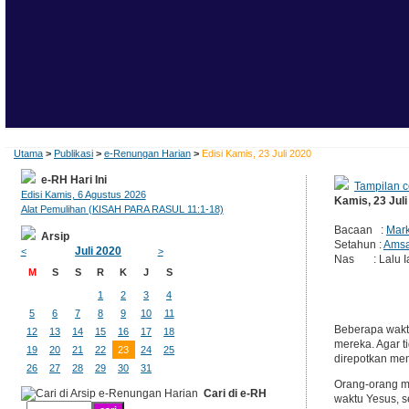
Utama
>
Publikasi
>
e-Renungan Harian
>
Edisi Kamis, 23 Juli 2020
e-RH Hari Ini
Tampilan c
Edisi Kamis, 6 Agustus 2026
Kamis, 23 Juli
Alat Pemulihan (KISAH PARA RASUL 11:1-18)
Bacaan :
Mark
Arsip
Setahun :
Amsa
Juli 2020
<
>
Nas : Lalu Ia
M
S
S
R
K
J
S
1
2
3
4
5
6
7
8
9
10
11
Beberapa wakt
12
13
14
15
16
17
18
mereka. Agar t
19
20
21
22
23
24
25
direpotkan men
26
27
28
29
30
31
Orang-orang m
Cari di e-RH
waktu Yesus, s