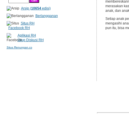
membereskanny
merasakan kasi
Arsip (
10654
edisi)
anak, dan ana
Berlangganan
Setiap anak pe
Situs RH
mengasihi anak
Facebook RH
pun itu, bisa 
Aplikasi RH
Grup Diskusi RH
Situs Renungan.co