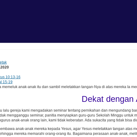
etak
 2020
us 10:13-16
l 15-19
 memeluk anak-anak itu dan sambil meletakkan tangan-Nya di atas mereka Ia mem
Dekat dengan
u lalu gereja kami mengadakan seminar tentang pernikahan dan mengundang ba
idak mengganggu seminar, panitia menyiapkan guru-guru Sekolah Minggu untuk melaya
gurus anak-anak orang lain, kami tidak keberatan. Ada sukacita yang tidak bisa 
embawa anak-anak mereka kepada Yesus, agar Yesus meletakkan tangan atas mere
ehingga mereka memarahi orang-orang itu. Bagaimana perasaan anak-anak, meliha