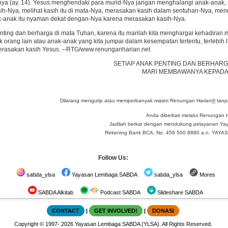
a (ay. 14). Yesus menghendaki para murid-Nya jangan menghalangi anak-anak, 
h-Nya, melihat kasih itu di mata-Nya, merasakan kasih dalam sentuhan-Nya, mend
k-anak itu nyaman dekat dengan-Nya karena merasakan kasih-Nya.
nting dan berharga di mata Tuhan, karena itu marilah kita menghargai kehadiran
 orang lain atau anak-anak yang kita jumpai dalam kesempatan tertentu, terlebih 
merasakan kasih Yesus. --RTG/www.renunganharian.net
SETIAP ANAK PENTING DAN BERHARGA
MARI MEMBAWANYA KEPADA
Dilarang mengutip atau memperbanyak materi Renungan Harian
®
tanpa
Anda diberkati melalui Renungan 
Jadilah berkat dengan mendukung pelayanan Yay
Rekening Bank BCA, No. 456 500 8880 a.n. YA
Follow Us:
sabda_ylsa
Yayasan Lembaga SABDA
sabda_ylsa
Mores
SABDA Alkitab
Podcast SABDA
Slideshare SABDA
CONTACT
|
GET INVOLVED!
|
DONASI
Copyright
© 1997-
2026
Yayasan Lembaga SABDA (YLSA).
All Rights Reserved.