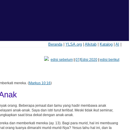
Beranda
|
YLSA.org
|
Alkitab
|
Katalog
|
AI
|
edisi sebelum
|
07
/
Edisi 2020
|
edisi berikut
berkati mereka. (
Markus 10:16
)
 Anak
nyak orang. Beberapa jemaat dan tamu yang hadir membawa anak
ni anak-anak. Saya dan istri turut terlibat. Meski tidak ikut seminar,
diungkapkan saat bisa dekat dengan anak-anak.
ka dan memberkati mereka (ay. 13). Bagi para murid, hal ini membuang
t orang tuanya dimarahi murid-murid-Nya? Yesus tahu hal ini, dan Ia