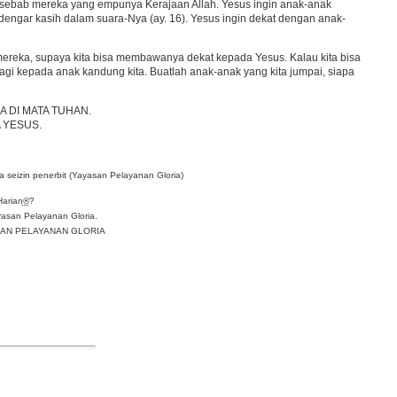
sebab mereka yang empunya Kerajaan Allah. Yesus ingin anak-anak
engar kasih dalam suara-Nya (ay. 16). Yesus ingin dekat dengan anak-
 mereka, supaya kita bisa membawanya dekat kepada Yesus. Kalau kita bisa
lagi kepada anak kandung kita. Buatlah anak-anak yang kita jumpai, siapa
 DI MATA TUHAN.
 YESUS.
 seizin penerbit (Yayasan Pelayanan Gloria)
Harian
®
?
asan Pelayanan Gloria.
YASAN PELAYANAN GLORIA