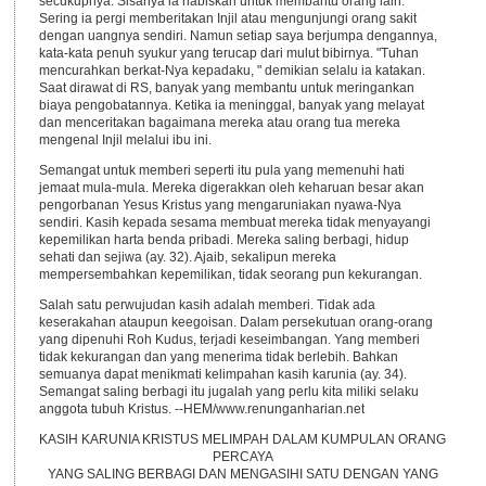
secukupnya. Sisanya ia habiskan untuk membantu orang lain.
Sering ia pergi memberitakan Injil atau mengunjungi orang sakit
dengan uangnya sendiri. Namun setiap saya berjumpa dengannya,
kata-kata penuh syukur yang terucap dari mulut bibirnya. "Tuhan
mencurahkan berkat-Nya kepadaku, " demikian selalu ia katakan.
Saat dirawat di RS, banyak yang membantu untuk meringankan
biaya pengobatannya. Ketika ia meninggal, banyak yang melayat
dan menceritakan bagaimana mereka atau orang tua mereka
mengenal Injil melalui ibu ini.
Semangat untuk memberi seperti itu pula yang memenuhi hati
jemaat mula-mula. Mereka digerakkan oleh keharuan besar akan
pengorbanan Yesus Kristus yang mengaruniakan nyawa-Nya
sendiri. Kasih kepada sesama membuat mereka tidak menyayangi
kepemilikan harta benda pribadi. Mereka saling berbagi, hidup
sehati dan sejiwa (ay. 32). Ajaib, sekalipun mereka
mempersembahkan kepemilikan, tidak seorang pun kekurangan.
Salah satu perwujudan kasih adalah memberi. Tidak ada
keserakahan ataupun keegoisan. Dalam persekutuan orang-orang
yang dipenuhi Roh Kudus, terjadi keseimbangan. Yang memberi
tidak kekurangan dan yang menerima tidak berlebih. Bahkan
semuanya dapat menikmati kelimpahan kasih karunia (ay. 34).
Semangat saling berbagi itu jugalah yang perlu kita miliki selaku
anggota tubuh Kristus. --HEM/www.renunganharian.net
KASIH KARUNIA KRISTUS MELIMPAH DALAM KUMPULAN ORANG
PERCAYA
YANG SALING BERBAGI DAN MENGASIHI SATU DENGAN YANG