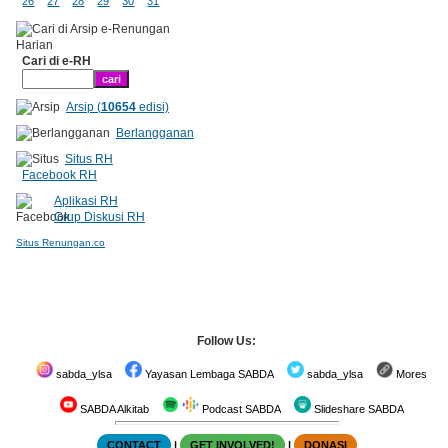
26
27
28
29
30
31
Cari di e-RH
Arsip (
10654
edisi)
Berlangganan
Situs RH
Facebook RH
Aplikasi RH
Grup Diskusi RH
Situs Renungan.co
Follow Us:
sabda_ylsa
Yayasan Lembaga SABDA
sabda_ylsa
Mores
SABDA Alkitab
Podcast SABDA
Slideshare SABDA
CONTACT
|
GET INVOLVED!
|
DONASI