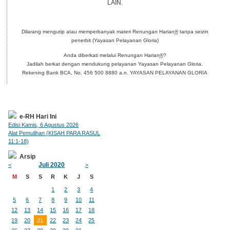
LAIN.
Dilarang mengutip atau memperbanyak materi Renungan Harian
®
tanpa seizin
penerbit (Yayasan Pelayanan Gloria)
Anda diberkati melalui Renungan Harian
®
?
Jadilah berkat dengan mendukung pelayanan Yayasan Pelayanan Gloria.
Rekening Bank BCA, No. 456 500 8880 a.n. YAYASAN PELAYANAN GLORIA
e-RH Hari Ini
Edisi Kamis, 6 Agustus 2026
Alat Pemulihan (KISAH PARA RASUL
11:1-18)
Arsip
Juli 2020
<
>
M
S
S
R
K
J
S
1
2
3
4
5
6
7
8
9
10
11
12
13
14
15
16
17
18
19
20
21
22
23
24
25