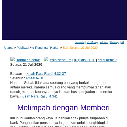
Beranda
|
YLSA.org
|
Alkitab
|
Katalog
|
AI
|
Utama
>
Publikasi
>
e-Renungan Harian
>
Edisi Selasa, 21 Juli 2020
Tampilan cetak
edisi sebelum
|
07
/
Edisi 2020
|
edisi berikut
Selasa, 21 Juli 2020
Bacaan :
Kisah Para Rasul 4:32-37
Setahun :
Amsal 6-10
Nas : Sebab tidak ada seorang pun yang berkekurangan di
antara mereka; karena semua orang yang mempunyai tanah atau
rumah, menjual kepunyaannya itu, dan hasil penjualan itu mereka
bawa. (
Kisah Para Rasul 4:34
)
Melimpah dengan Memberi
Ibu ini bukanlah orang kaya. Ia bahkan tidak punya simpanan di
bank. Penghasilan pensiunnya ia gunakan untuk menghidupi diri