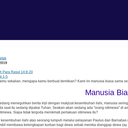
etak
 2019
h Para Rasul 14:8-20
l 1-5
mu sekalian, mengapa kamu berbuat demikian? Kami ini manusia biasa sama sepe
Manusia Bi
edang meneguhkan berita Injil dengan mukjizat kesembuhan ilahi, manusia sering 
a saat itu sedang dipakai Tuhan. Seakan-akan sedang ada "orang istimewa" di ant
stimewa. Siapa tidak tergoda menikmati perlakuan istimewa itu?
adi kesembuhan ilahi atas seorang lumpuh melalui pelayanan Paulus dan Barnabas (
 sambil membawa kelengkapan kurban bagi dewa sebab mereka dianggap dewa (ay.