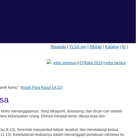
Beranda
|
YLSA.org
|
Alkitab
|
Katalog
|
AI
|
edisi sebelum
|
07
/
Edisi 2019
|
edisi berikut
rti kamu." (
Kisah Para Rasul 14:15
)
asa
keliru menanggapinya. Yang dikagumi, disanjung, dan dicari-cari adalah
ara kebanyakan orang. Dirinya menjadi tenar, dipuja-puja dan
ay. 8-10). Serentak masyarakat takjub, terpikat, dan mendatangi kedua
 11-13). Keteladanan keduanya dalam menanggapi perlakuan istimewa itu