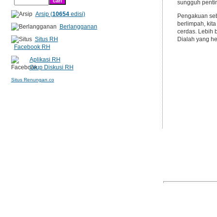
sungguh pentin
Arsip (
10654
edisi)
Pengakuan seba
berlimpah, kita
Berlangganan
cerdas. Lebih 
Situs RH
Dialah yang he
Facebook RH
Aplikasi RH
Grup Diskusi RH
Situs Renungan.co