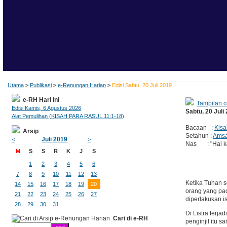
Utama
>
Publikasi
>
e-Renungan Harian
>
Edisi Sabtu, 20 Juli 2019
e-RH Hari Ini
Tampilan c
Edisi Kamis, 6 Agustus 2026
Sabtu, 20 Juli
Alat Pemulihan (KISAH PARA RASUL 11:1-18)
Bacaan :
Kisa
Arsip
Setahun :
Amsa
Juli 2019
<
>
Nas : "Hai ka
M
S
S
R
K
J
S
1
2
3
4
5
6
7
8
9
10
11
12
13
Ketika Tuhan s
14
15
16
17
18
19
20
orang yang pad
21
22
23
24
25
26
27
diperlakukan i
28
29
30
31
Di Listra terj
Cari di e-RH
penginjil itu