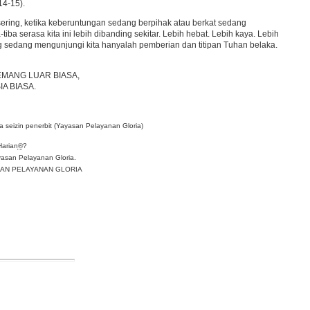
14-15).
sering, ketika keberuntungan sedang berpihak atau berkat sedang
ba serasa kita ini lebih dibanding sekitar. Lebih hebat. Lebih kaya. Lebih
ng sedang mengunjungi kita hanyalah pemberian dan titipan Tuhan belaka.
MANG LUAR BIASA,
IA BIASA.
 seizin penerbit (Yayasan Pelayanan Gloria)
Harian
®
?
asan Pelayanan Gloria.
YASAN PELAYANAN GLORIA