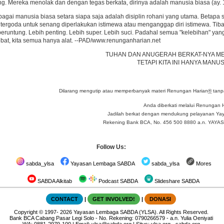
g. Mereka menolak dan dengan tegas berkata, dirinya adalah manusia biasa (ay. 
gai manusia biasa setara siapa saja adalah disiplin rohani yang utama. Betapa 
 tergoda untuk senang diperlakukan istimewa atau menganggap diri istimewa. Tiba-ti
beruntung. Lebih penting. Lebih super. Lebih suci. Padahal semua "kelebihan" ya
bat, kita semua hanya alat. --PAD/www.renunganharian.net
TUHAN DAN ANUGERAH BERKAT-NYA ME
TETAPI KITA INI HANYA MANUS
Dilarang mengutip atau memperbanyak materi Renungan Harian
®
tanpa
Anda diberkati melalui Renungan 
Jadilah berkat dengan mendukung pelayanan Yay
Rekening Bank BCA, No. 456 500 8880 a.n. YA
Follow Us:
sabda_ylsa
Yayasan Lembaga SABDA
sabda_ylsa
Mores
SABDA Alkitab
Podcast SABDA
Slideshare SABDA
CONTACT
|
GET INVOLVED!
|
DONASI
Copyright
© 1997-
2026
Yayasan Lembaga SABDA (YLSA).
All Rights Reserved.
Bank BCA Cabang Pasar Legi Solo - No. Rekening: 0790266579 - a.n. Yulia Oeniyati