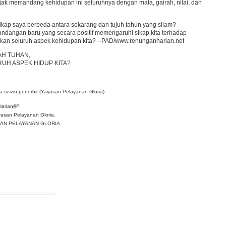
jak memandang kehidupan ini seluruhnya dengan mata, gairah, nilai, dan
ap saya berbeda antara sekarang dan tujuh tahun yang silam?
andangan baru yang secara positif memengaruhi sikap kita terhadap
ahkan seluruh aspek kehidupan kita? --PAD/www.renunganharian.net
AH TUHAN,
UH ASPEK HIDUP KITA?
 seizin penerbit (Yayasan Pelayanan Gloria)
Harian
®
?
asan Pelayanan Gloria.
YASAN PELAYANAN GLORIA