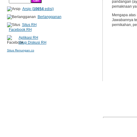
pandangan (ay.
pemaknaan yan
Arsip (
10654
edisi)
Mengapa atas 
Berlangganan
Jawabannya ter
Situs RH
pernikahan, pe
Facebook RH
Aplikasi RH
Grup Diskusi RH
Situs Renungan.co