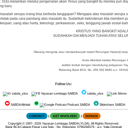
 31b)-melainkan melalui pengenalan akan Yesus yang bangkit itu mereka pun dia
g baru.
masalah serupa orang bisa berbeda tanggapan? Mengapa atas masalah serupa sik
letak pada cara pandang atas masalah itu. Sudahkah kekristenan kita memberi p
kerjaan, uang atau harta, teknologi, perkawanan, seks, tanggung jawab sosial-b
KRISTUS YANG BANGKIT ADAL
SUDAHKAH DIA MENJADI TUHAN ATAS SELUR
Dilarang mengutip atau memperbanyak materi Renungan Harian
®
tanpa
Anda diberkati melalui Renungan 
Jadilah berkat dengan mendukung pelayanan Yay
Rekening Bank BCA, No. 456 500 8880 a.n. YA
Follow Us:
sabda_ylsa
Yayasan Lembaga SABDA
sabda_ylsa
Mores
SABDA Alkitab
Podcast SABDA
Slideshare SABDA
CONTACT
|
GET INVOLVED!
|
DONASI
Copyright
© 1997-
2026
Yayasan Lembaga SABDA (YLSA).
All Rights Reserved.
Bank BCA Cabang Pasar Legi Solo - No. Rekening: 0790266579 - a.n. Yulia Oeniyati