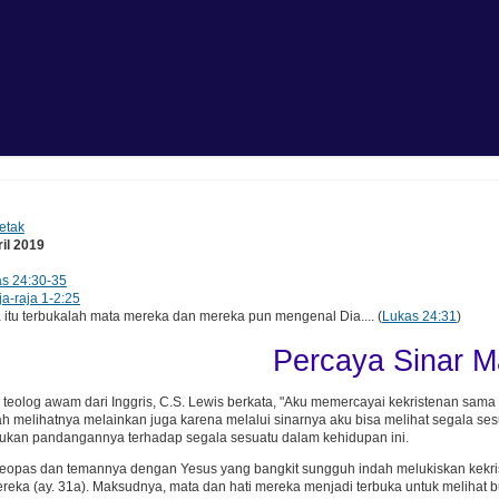
etak
il 2019
s 24:30-35
ja-raja 1-2:25
tu terbukalah mata mereka dan mereka pun mengenal Dia.... (
Lukas 24:31
)
Percaya Sinar M
teolog awam dari Inggris, C.S. Lewis berkata, "Aku memercayai kekristenan sama 
ah melihatnya melainkan juga karena melalui sinarnya aku bisa melihat segala
tukan pandangannya terhadap segala sesuatu dalam kehidupan ini.
eopas dan temannya dengan Yesus yang bangkit sungguh indah melukiskan kekri
reka (ay. 31a). Maksudnya, mata dan hati mereka menjadi terbuka untuk melihat 