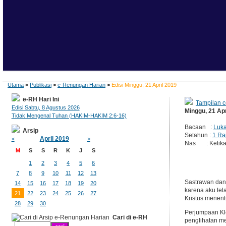
Utama
>
Publikasi
>
e-Renungan Harian
>
Edisi Minggu, 21 April 2019
e-RH Hari Ini
Tampilan c
Edisi Sabtu, 8 Agustus 2026
Minggu, 21 Apr
Tidak Mengenal Tuhan (HAKIM-HAKIM 2:6-16)
Bacaan :
Luka
Arsip
Setahun :
1 Ra
April 2019
<
>
Nas : Ketika i
M
S
S
R
K
J
S
1
2
3
4
5
6
7
8
9
10
11
12
13
Sastrawan dan 
14
15
16
17
18
19
20
karena aku tel
21
22
23
24
25
26
27
Kristus menen
28
29
30
Perjumpaan Kl
Cari di e-RH
penglihatan me