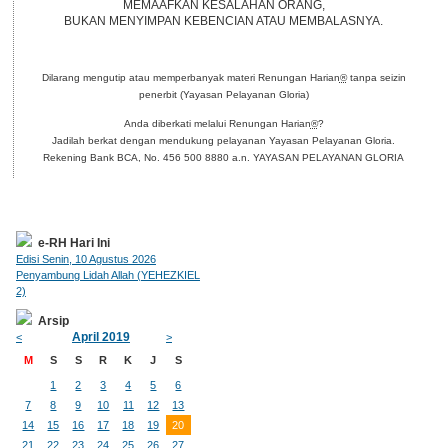
MEMAAFKAN KESALAHAN ORANG,
BUKAN MENYIMPAN KEBENCIAN ATAU MEMBALASNYA.
Dilarang mengutip atau memperbanyak materi Renungan Harian
®
tanpa seizin
penerbit (Yayasan Pelayanan Gloria)
Anda diberkati melalui Renungan Harian
®
?
Jadilah berkat dengan mendukung pelayanan Yayasan Pelayanan Gloria.
Rekening Bank BCA, No. 456 500 8880 a.n. YAYASAN PELAYANAN GLORIA
e-RH Hari Ini
Edisi Senin, 10 Agustus 2026
Penyambung Lidah Allah (YEHEZKIEL
2)
Arsip
April 2019
<
>
M
S
S
R
K
J
S
1
2
3
4
5
6
7
8
9
10
11
12
13
14
15
16
17
18
19
20
21
22
23
24
25
26
27