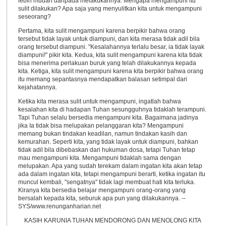
lebih mudah daripada melakukannya. Mengapa mengampuni itu
sulit dilakukan? Apa saja yang menyulitkan kita untuk mengampuni
seseorang?
Pertama, kita sulit mengampuni karena berpikir bahwa orang
tersebut tidak layak untuk diampuni, dan kita merasa tidak adil bila
orang tersebut diampuni. "Kesalahannya terlalu besar, ia tidak layak
diampuni!" pikir kita. Kedua, kita sulit mengampuni karena kita tidak
bisa menerima perlakuan buruk yang telah dilakukannya kepada
kita. Ketiga, kita sulit mengampuni karena kita berpikir bahwa orang
itu memang sepantasnya mendapatkan balasan setimpal dari
kejahatannya.
Ketika kita merasa sulit untuk mengampuni, ingatlah bahwa
kesalahan kita di hadapan Tuhan sesungguhnya tidaklah terampuni.
Tapi Tuhan selalu bersedia mengampuni kita. Bagaimana jadinya
jika Ia tidak bisa melupakan pelanggaran kita? Mengampuni
memang bukan tindakan keadilan, namun tindakan kasih dan
kemurahan. Seperti kita, yang tidak layak untuk diampuni, bahkan
tidak adil bila dibebaskan dari hukuman dosa, tetapi Tuhan tetap
mau mengampuni kita. Mengampuni tidaklah sama dengan
melupakan. Apa yang sudah terekam dalam ingatan kita akan tetap
ada dalam ingatan kita, tetapi mengampuni berarti, ketika ingatan itu
muncul kembali, "sengatnya" tidak lagi membuat hati kita terluka.
Kiranya kita bersedia belajar mengampuni orang-orang yang
bersalah kepada kita, seburuk apa pun yang dilakukannya. --
SYS/www.renunganharian.net
KASIH KARUNIA TUHAN MENDORONG DAN MENOLONG KITA