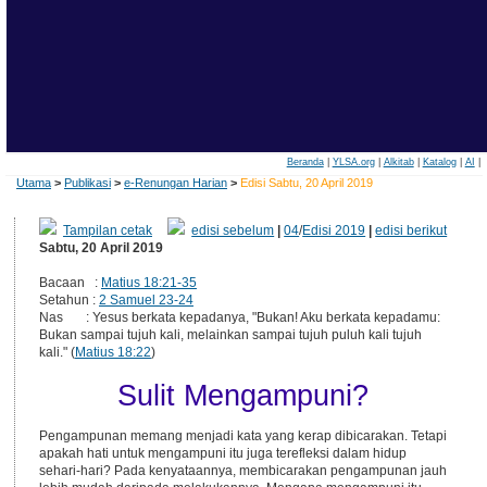
Beranda
|
YLSA.org
|
Alkitab
|
Katalog
|
AI
|
Utama
>
Publikasi
>
e-Renungan Harian
>
Edisi Sabtu, 20 April 2019
Tampilan cetak
edisi sebelum
|
04
/
Edisi 2019
|
edisi berikut
Sabtu, 20 April 2019
Bacaan :
Matius 18:21-35
Setahun :
2 Samuel 23-24
Nas : Yesus berkata kepadanya, "Bukan! Aku berkata kepadamu:
Bukan sampai tujuh kali, melainkan sampai tujuh puluh kali tujuh
kali." (
Matius 18:22
)
Sulit Mengampuni?
Pengampunan memang menjadi kata yang kerap dibicarakan. Tetapi
apakah hati untuk mengampuni itu juga terefleksi dalam hidup
sehari-hari? Pada kenyataannya, membicarakan pengampunan jauh