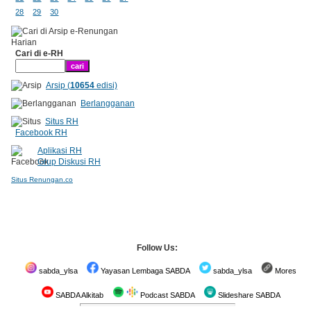
28
29
30
Cari di e-RH
Arsip (
10654
edisi)
Berlangganan
Situs RH
Facebook RH
Aplikasi RH
Grup Diskusi RH
Situs Renungan.co
Follow Us:
sabda_ylsa
Yayasan Lembaga SABDA
sabda_ylsa
Mores
SABDA Alkitab
Podcast SABDA
Slideshare SABDA